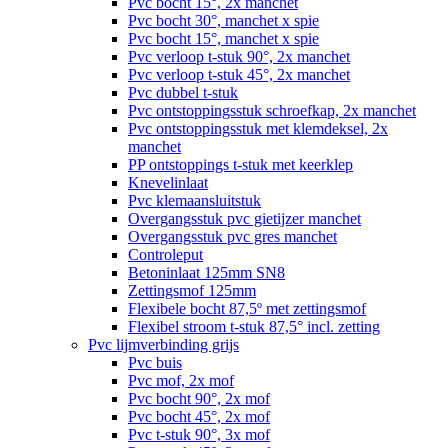
Pvc bocht 15°, 2x manchet
Pvc bocht 30°, manchet x spie
Pvc bocht 15°, manchet x spie
Pvc verloop t-stuk 90°, 2x manchet
Pvc verloop t-stuk 45°, 2x manchet
Pvc dubbel t-stuk
Pvc ontstoppingsstuk schroefkap, 2x manchet
Pvc ontstoppingsstuk met klemdeksel, 2x
manchet
PP ontstoppings t-stuk met keerklep
Knevelinlaat
Pvc klemaansluitstuk
Overgangsstuk pvc gietijzer manchet
Overgangsstuk pvc gres manchet
Controleput
Betoninlaat 125mm SN8
Zettingsmof 125mm
Flexibele bocht 87,5º met zettingsmof
Flexibel stroom t-stuk 87,5° incl. zetting
Pvc lijmverbinding grijs
Pvc buis
Pvc mof, 2x mof
Pvc bocht 90°, 2x mof
Pvc bocht 45°, 2x mof
Pvc t-stuk 90°, 3x mof