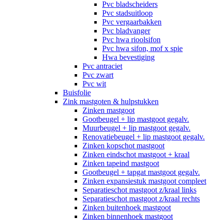
Pvc bladscheiders
Pvc stadsuitloop
Pvc vergaarbakken
Pvc bladvanger
Pvc hwa rioolsifon
Pvc hwa sifon, mof x spie
Hwa bevestiging
Pvc antraciet
Pvc zwart
Pvc wit
Buisfolie
Zink mastgoten & hulpstukken
Zinken mastgoot
Gootbeugel + lip mastgoot gegalv.
Muurbeugel + lip mastgoot gegalv.
Renovatiebeugel + lip mastgoot gegalv.
Zinken kopschot mastgoot
Zinken eindschot mastgoot + kraal
Zinken tapeind mastgoot
Gootbeugel + tapgat mastgoot gegalv.
Zinken expansiestuk mastgoot compleet
Separatieschot mastgoot z/kraal links
Separatieschot mastgoot z/kraal rechts
Zinken buitenhoek mastgoot
Zinken binnenhoek mastgoot