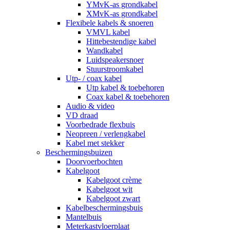
YMvK-as grondkabel
XMvK-as grondkabel
Flexibele kabels & snoeren
VMVL kabel
Hittebestendige kabel
Wandkabel
Luidspeakersnoer
Stuurstroomkabel
Utp- / coax kabel
Utp kabel & toebehoren
Coax kabel & toebehoren
Audio & video
VD draad
Voorbedrade flexbuis
Neopreen / verlengkabel
Kabel met stekker
Beschermingsbuizen
Doorvoerbochten
Kabelgoot
Kabelgoot crème
Kabelgoot wit
Kabelgoot zwart
Kabelbeschermingsbuis
Mantelbuis
Meterkastvloerplaat