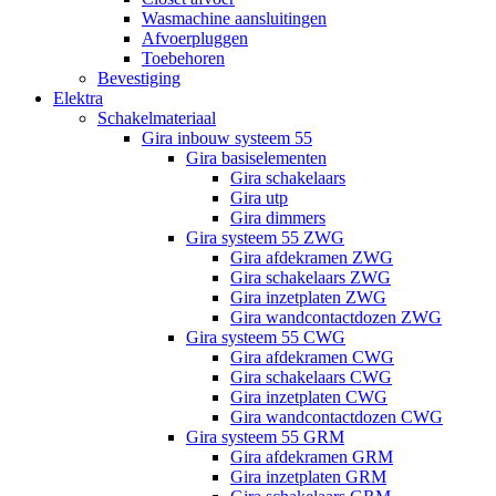
Wasmachine aansluitingen
Afvoerpluggen
Toebehoren
Bevestiging
Elektra
Schakelmateriaal
Gira inbouw systeem 55
Gira basiselementen
Gira schakelaars
Gira utp
Gira dimmers
Gira systeem 55 ZWG
Gira afdekramen ZWG
Gira schakelaars ZWG
Gira inzetplaten ZWG
Gira wandcontactdozen ZWG
Gira systeem 55 CWG
Gira afdekramen CWG
Gira schakelaars CWG
Gira inzetplaten CWG
Gira wandcontactdozen CWG
Gira systeem 55 GRM
Gira afdekramen GRM
Gira inzetplaten GRM