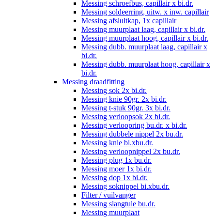
Messing schroefbus, capillair x bi.dr.
Messing soldeerring, uitw. x inw. capillair
Messing afsluitkap, 1x capillair
Messing muurplaat laag, capillair x bi.dr.
Messing muurplaat hoog, capillair x bi.dr.
Messing dubb. muurplaat laag, capillair x
bi.dr.
Messing dubb. muurplaat hoog, capillair x
bi.dr.
Messing draadfitting
Messing sok 2x bi.dr.
Messing knie 90gr. 2x bi.dr.
Messing t-stuk 90gr. 3x bi.dr.
Messing verloopsok 2x bi.dr.
Messing verloopring bu.dr. x bi.dr.
Messing dubbele nippel 2x bu.dr.
Messing knie bi.xbu.dr.
Messing verloopnippel 2x bu.dr.
Messing plug 1x bu.dr.
Messing moer 1x bi.dr.
Messing dop 1x bi.dr.
Messing soknippel bi.xbu.dr.
Filter / vuilvanger
Messing slangtule bu.dr.
Messing muurplaat