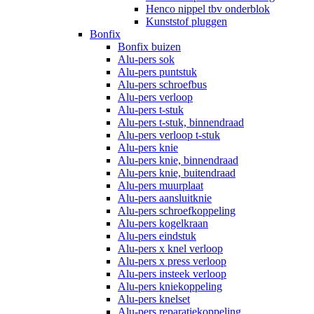
Henco nippel tbv onderblok
Kunststof pluggen
Bonfix
Bonfix buizen
Alu-pers sok
Alu-pers puntstuk
Alu-pers schroefbus
Alu-pers verloop
Alu-pers t-stuk
Alu-pers t-stuk, binnendraad
Alu-pers verloop t-stuk
Alu-pers knie
Alu-pers knie, binnendraad
Alu-pers knie, buitendraad
Alu-pers muurplaat
Alu-pers aansluitknie
Alu-pers schroefkoppeling
Alu-pers kogelkraan
Alu-pers eindstuk
Alu-pers x knel verloop
Alu-pers x press verloop
Alu-pers insteek verloop
Alu-pers kniekoppeling
Alu-pers knelset
Alu-pers reparatiekoppeling