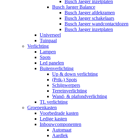
Busch Jaeger inzetplaten
Busch Jaeger Balance
Busch Jaeger afdekramen
Busch Jaeger schakelaars
Busch Jaeger wandcontactdozen
Busch Jaeger inzetplaten
Universeel
Tuinpaal
Verlichting
Lampen
Spots
Led panelen
Buitenverlichting
Up & down verlichting
(Prik-) Spots
Schijnwerpers
Terreinverlichting
Wand- & plafondverlichting
TL verlichting
Groepenkasten
Voorbedrade kasten
Ledige kasten
Inbouwcomponenten
Automaat
Aardlek