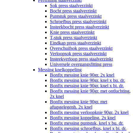
Persfitting staalverzinkt
Sok press staalverzinkt
Bocht press staalverzinkt
Puntstuk press staalverzinkt
Schroefbus press staalverzinkt
Insteekbocht press staalverzinkt
Knie press staalverzinkt
T-stuk press staalverzinkt
Eindkap press staalverzinkt
Overschuifsok press staalverzinkt
Verloopsok press staalverzinkt
Insteekverloop press staalverzinkt
Universele overgangsfitting press
Messing knelkoppeling
Bonfix messing knie 90gr. 2x knel
Bonfix messing knie 90gr. knel x bu. dr.
Bonfix messing knie 90gr. knel x bi. dr.
Bonfix messing knie 90gr. met ontluchting,
2x knel
Bonfix messing knie 90gr. met
aftapgelegenh. 2x knel
Bonfix messing verloopknie 90gr. 2x knel
Bonfix messing koppeling, 2x knel
Bonfix messing puntstuk, knel x bu. dr.
Bonfix messing schroefbus, knel x bi. dr.