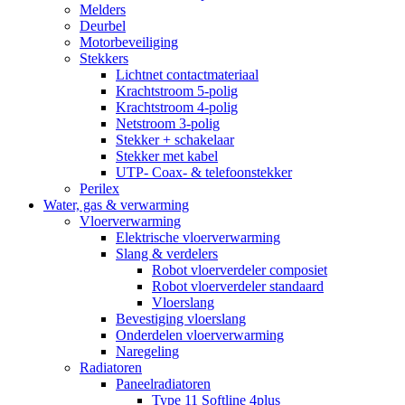
Melders
Deurbel
Motorbeveiliging
Stekkers
Lichtnet contactmateriaal
Krachtstroom 5-polig
Krachtstroom 4-polig
Netstroom 3-polig
Stekker + schakelaar
Stekker met kabel
UTP- Coax- & telefoonstekker
Perilex
Water, gas & verwarming
Vloerverwarming
Elektrische vloerverwarming
Slang & verdelers
Robot vloerverdeler composiet
Robot vloerverdeler standaard
Vloerslang
Bevestiging vloerslang
Onderdelen vloerverwarming
Naregeling
Radiatoren
Paneelradiatoren
Type 11 Softline 4plus