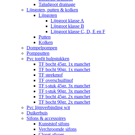
Taludgoot drainage
Lijngoten, putten & kolken
Lijngoten
Lijngoot klasse A
Lijngoot klasse B
Lijngoot klasse C, D, E en F
Putten
Kolken
Dompelpompen
Pompputten
Pvc topfit hulpstukken
TF bocht 45gr. 1x manchet
TF bocht 90gr. 1x manchet
TF steekmof
TF overschuifmof
TF t-stuk 45gr. 3x manchet
TF t-stuk 90gr. 3x manchet
TF bocht 45gr. 2x manchet
TF bocht 90gr. 2x manchet
Pvc lijmverbinding wit
Duikerbuis
Sifons & accessoires
Kunststof sifons
Verchroomde sifons
Closet afvoer