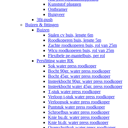
Kunststof pluggen
Ontbramer
Buigveer
3fit-push
Buizen & fittingen
Buizen
Stalen cv buis, lengte 6m
Roodkoperen buis, lengte 5m
Zachte roodkoperen buis, rol van 25m
Wicu roodkoperen buis, rol van 25m
Flexibele pe-mantelbuis, per rol
Persfitting water RK
Sok water press roodkoper
Bocht 90gr. water press roodkoper
Bocht 45gr. water press roodkoper
Insteekbocht 90gr. water press roodkoper
Insteekbocht water 45gr. press roodkoper
T-stuk water press roodkoper
Verloop t-stuk water press roodkoper
Verloopsok water press roodkoper
Puntstuk water press roodkoper
Schroefbus water press roodkoper
Knie bu.dr. water press roodkoper
Knie bi.dr. water press roodkoper
Overschuifsok water press roodkoper