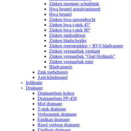
Zinken montage schuifstuk
Hwa beugel gegalvaniseerd
Hwa beugel
Zinken hwa sprongbocht
Zinken hwa t-stuk 45°
Zinken hwa t-stuk 90°
Zinken stadsuitloop
Zinken bladscheider
Zinken regentonklep + RVS bladvanger
Zinken vergaarbak vierkant
Zinken vergaarbak "Oud Hollands"
Zinken vergaarbak mini
Bladvangers
Zink toebehoren
Anti-klimbeugel
Infiltratie
Drainage
Drainagebuis kokos
Drainagebuis PP-450
Mof drainage
T-stuk drainage
Verloopstuk drainage
Eindkap drainage
Riool verloop drainage
Eindbuis drainage