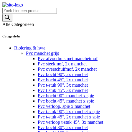
Skip
to
Producten
content
zoeken
Alle Categorieën
Categorieën
Riolering & hwa
Pvc manchet grijs
Pvc afvoerbuis met manchetmof
Pvc steekmof, 2x manchet
Pvc overschuifmof, 2x manchet
Pvc bocht 90°, 2x manchet
Pvc bocht 45°, 2x manchet
Pvc t-stuk 90°, 3x manchet
Pvc t-stuk 45°, 3x manchet
Pvc bocht 90°, manchet x spie
Pvc bocht 45°, manchet x spie
Pvc verloop, spie x manchet
Pvc t-stuk 90°, 2x manchet x spie
Pvc t-stuk 45°, 2x manchet x spie
Pvc verloop t-stuk 45°, 3x manchet
Pvc bocht 30°, 2x manchet