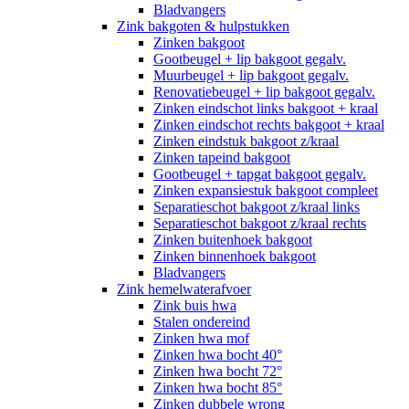
Bladvangers
Zink bakgoten & hulpstukken
Zinken bakgoot
Gootbeugel + lip bakgoot gegalv.
Muurbeugel + lip bakgoot gegalv.
Renovatiebeugel + lip bakgoot gegalv.
Zinken eindschot links bakgoot + kraal
Zinken eindschot rechts bakgoot + kraal
Zinken eindstuk bakgoot z/kraal
Zinken tapeind bakgoot
Gootbeugel + tapgat bakgoot gegalv.
Zinken expansiestuk bakgoot compleet
Separatieschot bakgoot z/kraal links
Separatieschot bakgoot z/kraal rechts
Zinken buitenhoek bakgoot
Zinken binnenhoek bakgoot
Bladvangers
Zink hemelwaterafvoer
Zink buis hwa
Stalen ondereind
Zinken hwa mof
Zinken hwa bocht 40°
Zinken hwa bocht 72°
Zinken hwa bocht 85°
Zinken dubbele wrong