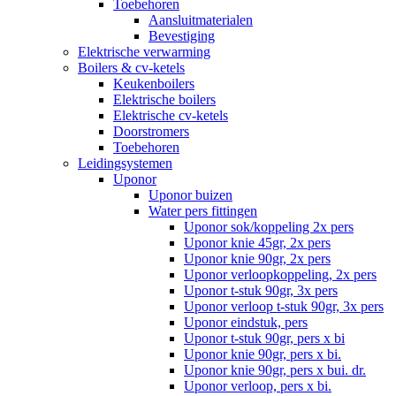
Toebehoren
Aansluitmaterialen
Bevestiging
Elektrische verwarming
Boilers & cv-ketels
Keukenboilers
Elektrische boilers
Elektrische cv-ketels
Doorstromers
Toebehoren
Leidingsystemen
Uponor
Uponor buizen
Water pers fittingen
Uponor sok/koppeling 2x pers
Uponor knie 45gr, 2x pers
Uponor knie 90gr, 2x pers
Uponor verloopkoppeling, 2x pers
Uponor t-stuk 90gr, 3x pers
Uponor verloop t-stuk 90gr, 3x pers
Uponor eindstuk, pers
Uponor t-stuk 90gr, pers x bi
Uponor knie 90gr, pers x bi.
Uponor knie 90gr, pers x bui. dr.
Uponor verloop, pers x bi.