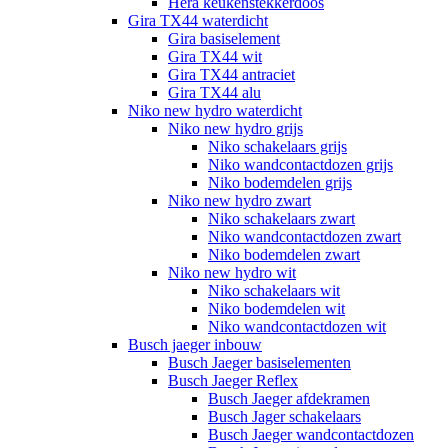
Hera keukenstekkerdoos
Gira TX44 waterdicht
Gira basiselement
Gira TX44 wit
Gira TX44 antraciet
Gira TX44 alu
Niko new hydro waterdicht
Niko new hydro grijs
Niko schakelaars grijs
Niko wandcontactdozen grijs
Niko bodemdelen grijs
Niko new hydro zwart
Niko schakelaars zwart
Niko wandcontactdozen zwart
Niko bodemdelen zwart
Niko new hydro wit
Niko schakelaars wit
Niko bodemdelen wit
Niko wandcontactdozen wit
Busch jaeger inbouw
Busch Jaeger basiselementen
Busch Jaeger Reflex
Busch Jaeger afdekramen
Busch Jager schakelaars
Busch Jaeger wandcontactdozen