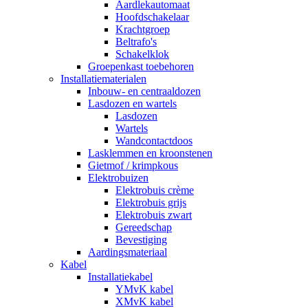
Aardlekautomaat
Hoofdschakelaar
Krachtgroep
Beltrafo's
Schakelklok
Groepenkast toebehoren
Installatiematerialen
Inbouw- en centraaldozen
Lasdozen en wartels
Lasdozen
Wartels
Wandcontactdoos
Lasklemmen en kroonstenen
Gietmof / krimpkous
Elektrobuizen
Elektrobuis crème
Elektrobuis grijs
Elektrobuis zwart
Gereedschap
Bevestiging
Aardingsmateriaal
Kabel
Installatiekabel
YMvK kabel
XMvK kabel