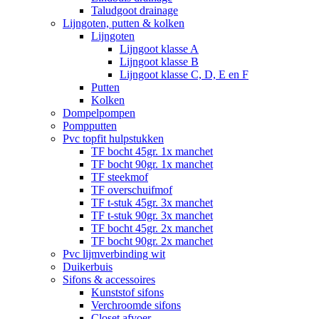
Taludgoot drainage
Lijngoten, putten & kolken
Lijngoten
Lijngoot klasse A
Lijngoot klasse B
Lijngoot klasse C, D, E en F
Putten
Kolken
Dompelpompen
Pompputten
Pvc topfit hulpstukken
TF bocht 45gr. 1x manchet
TF bocht 90gr. 1x manchet
TF steekmof
TF overschuifmof
TF t-stuk 45gr. 3x manchet
TF t-stuk 90gr. 3x manchet
TF bocht 45gr. 2x manchet
TF bocht 90gr. 2x manchet
Pvc lijmverbinding wit
Duikerbuis
Sifons & accessoires
Kunststof sifons
Verchroomde sifons
Closet afvoer