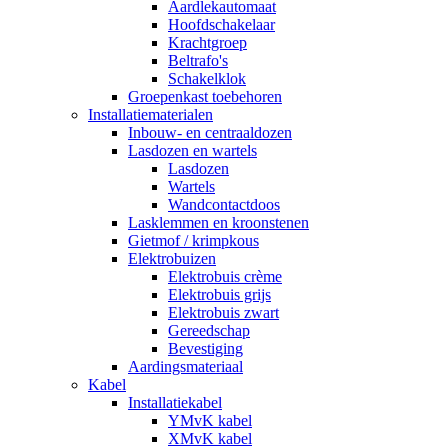
Aardlekautomaat
Hoofdschakelaar
Krachtgroep
Beltrafo's
Schakelklok
Groepenkast toebehoren
Installatiematerialen
Inbouw- en centraaldozen
Lasdozen en wartels
Lasdozen
Wartels
Wandcontactdoos
Lasklemmen en kroonstenen
Gietmof / krimpkous
Elektrobuizen
Elektrobuis crème
Elektrobuis grijs
Elektrobuis zwart
Gereedschap
Bevestiging
Aardingsmateriaal
Kabel
Installatiekabel
YMvK kabel
XMvK kabel