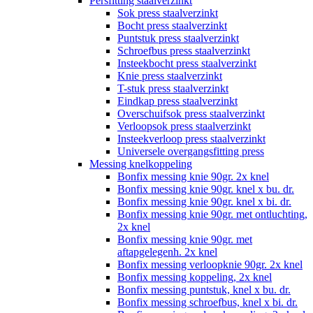
Persfitting staalverzinkt
Sok press staalverzinkt
Bocht press staalverzinkt
Puntstuk press staalverzinkt
Schroefbus press staalverzinkt
Insteekbocht press staalverzinkt
Knie press staalverzinkt
T-stuk press staalverzinkt
Eindkap press staalverzinkt
Overschuifsok press staalverzinkt
Verloopsok press staalverzinkt
Insteekverloop press staalverzinkt
Universele overgangsfitting press
Messing knelkoppeling
Bonfix messing knie 90gr. 2x knel
Bonfix messing knie 90gr. knel x bu. dr.
Bonfix messing knie 90gr. knel x bi. dr.
Bonfix messing knie 90gr. met ontluchting,
2x knel
Bonfix messing knie 90gr. met
aftapgelegenh. 2x knel
Bonfix messing verloopknie 90gr. 2x knel
Bonfix messing koppeling, 2x knel
Bonfix messing puntstuk, knel x bu. dr.
Bonfix messing schroefbus, knel x bi. dr.