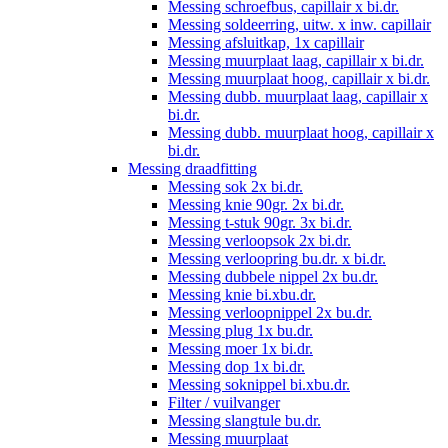
Messing schroefbus, capillair x bi.dr.
Messing soldeerring, uitw. x inw. capillair
Messing afsluitkap, 1x capillair
Messing muurplaat laag, capillair x bi.dr.
Messing muurplaat hoog, capillair x bi.dr.
Messing dubb. muurplaat laag, capillair x
bi.dr.
Messing dubb. muurplaat hoog, capillair x
bi.dr.
Messing draadfitting
Messing sok 2x bi.dr.
Messing knie 90gr. 2x bi.dr.
Messing t-stuk 90gr. 3x bi.dr.
Messing verloopsok 2x bi.dr.
Messing verloopring bu.dr. x bi.dr.
Messing dubbele nippel 2x bu.dr.
Messing knie bi.xbu.dr.
Messing verloopnippel 2x bu.dr.
Messing plug 1x bu.dr.
Messing moer 1x bi.dr.
Messing dop 1x bi.dr.
Messing soknippel bi.xbu.dr.
Filter / vuilvanger
Messing slangtule bu.dr.
Messing muurplaat