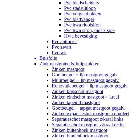
Pvc bladscheiders
Pvc stadsuitloop
Pvc vergaarbakken
Pvc bladvanger
Pvc hwa rioolsifon
Pvc hwa sifon, mof x spie
Hwa bevestiging
Pvc antraciet
Pvc zwart
Pvc wit
Buisfolie
Zink mastgoten & hulpstukken
Zinken mastgoot
Gootbeugel + lip mastgoot gegalv.
Muurbeugel + lip mastgoot gegalv.
Renovatiebeugel + lip mastgoot gegalv.
Zinken kopschot mastgoot
Zinken eindschot mastgoot + kraal
Zinken tapeind mastgoot
Gootbeugel + tapgat mastgoot gegalv.
Zinken expansiestuk mastgoot compleet
Separatieschot mastgoot z/kraal links
Separatieschot mastgoot z/kraal rechts
Zinken buitenhoek mastgoot
Zinken binnenhoek mastgoot