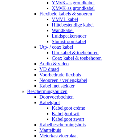
YMvK-as grondkabel
XMvK-as grondkabel
Flexibele kabels & snoeren
VMVL kabel
Hittebestendige kabel
Wandkabel
Luidspeakersnoer
Stuurstroomkabel
Utp- / coax kabel
Utp kabel & toebehoren
Coax kabel & toebehoren
Audio & video
VD draad
Voorbedrade flexbuis
Neopreen / verlengkabel
Kabel met stekker
Beschermingsbuizen
Doorvoerbochten
Kabelgoot
Kabelgoot crème
Kabelgoot wit
Kabelgoot zwart
Kabelbeschermingsbuis
Mantelbuis
Meterkastvloerplaat