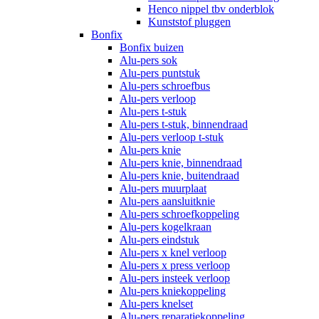
Henco nippel tbv onderblok
Kunststof pluggen
Bonfix
Bonfix buizen
Alu-pers sok
Alu-pers puntstuk
Alu-pers schroefbus
Alu-pers verloop
Alu-pers t-stuk
Alu-pers t-stuk, binnendraad
Alu-pers verloop t-stuk
Alu-pers knie
Alu-pers knie, binnendraad
Alu-pers knie, buitendraad
Alu-pers muurplaat
Alu-pers aansluitknie
Alu-pers schroefkoppeling
Alu-pers kogelkraan
Alu-pers eindstuk
Alu-pers x knel verloop
Alu-pers x press verloop
Alu-pers insteek verloop
Alu-pers kniekoppeling
Alu-pers knelset
Alu-pers reparatiekoppeling