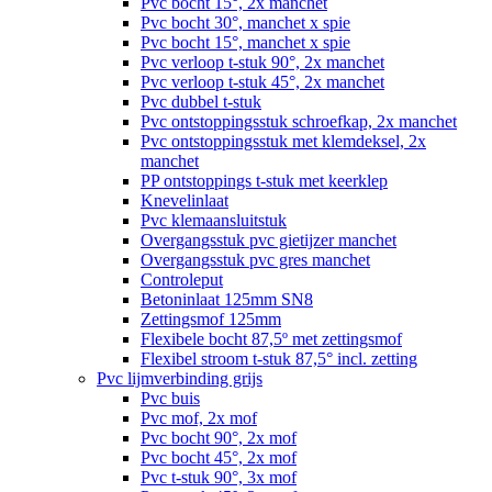
Pvc bocht 15°, 2x manchet
Pvc bocht 30°, manchet x spie
Pvc bocht 15°, manchet x spie
Pvc verloop t-stuk 90°, 2x manchet
Pvc verloop t-stuk 45°, 2x manchet
Pvc dubbel t-stuk
Pvc ontstoppingsstuk schroefkap, 2x manchet
Pvc ontstoppingsstuk met klemdeksel, 2x
manchet
PP ontstoppings t-stuk met keerklep
Knevelinlaat
Pvc klemaansluitstuk
Overgangsstuk pvc gietijzer manchet
Overgangsstuk pvc gres manchet
Controleput
Betoninlaat 125mm SN8
Zettingsmof 125mm
Flexibele bocht 87,5º met zettingsmof
Flexibel stroom t-stuk 87,5° incl. zetting
Pvc lijmverbinding grijs
Pvc buis
Pvc mof, 2x mof
Pvc bocht 90°, 2x mof
Pvc bocht 45°, 2x mof
Pvc t-stuk 90°, 3x mof