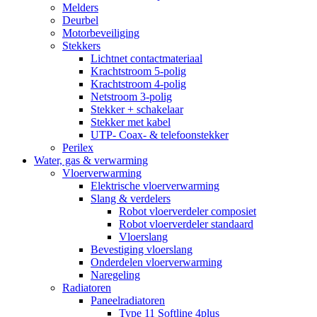
Melders
Deurbel
Motorbeveiliging
Stekkers
Lichtnet contactmateriaal
Krachtstroom 5-polig
Krachtstroom 4-polig
Netstroom 3-polig
Stekker + schakelaar
Stekker met kabel
UTP- Coax- & telefoonstekker
Perilex
Water, gas & verwarming
Vloerverwarming
Elektrische vloerverwarming
Slang & verdelers
Robot vloerverdeler composiet
Robot vloerverdeler standaard
Vloerslang
Bevestiging vloerslang
Onderdelen vloerverwarming
Naregeling
Radiatoren
Paneelradiatoren
Type 11 Softline 4plus