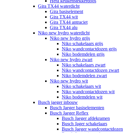
Hera keukenstekkerdoos
Gira TX44 waterdicht
Gira basiselement
Gira TX44 wit
Gira TX44 antraciet
Gira TX44 alu
Niko new hydro waterdicht
Niko new hydro grijs
Niko schakelaars grijs
Niko wandcontactdozen grijs
Niko bodemdelen grijs
Niko new hydro zwart
Niko schakelaars zwart
Niko wandcontactdozen zwart
Niko bodemdelen zwart
Niko new hydro wit
Niko schakelaars wit
Niko wandcontactdozen wit
Niko bodemdelen wit
Busch jaeger inbouw
Busch Jaeger basiselementen
Busch Jaeger Reflex
Busch Jaeger afdekramen
Busch Jager schakelaars
Busch Jaeger wandcontactdozen