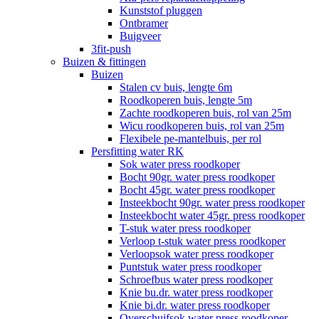
Kunststof pluggen
Ontbramer
Buigveer
3fit-push
Buizen & fittingen
Buizen
Stalen cv buis, lengte 6m
Roodkoperen buis, lengte 5m
Zachte roodkoperen buis, rol van 25m
Wicu roodkoperen buis, rol van 25m
Flexibele pe-mantelbuis, per rol
Persfitting water RK
Sok water press roodkoper
Bocht 90gr. water press roodkoper
Bocht 45gr. water press roodkoper
Insteekbocht 90gr. water press roodkoper
Insteekbocht water 45gr. press roodkoper
T-stuk water press roodkoper
Verloop t-stuk water press roodkoper
Verloopsok water press roodkoper
Puntstuk water press roodkoper
Schroefbus water press roodkoper
Knie bu.dr. water press roodkoper
Knie bi.dr. water press roodkoper
Overschuifsok water press roodkoper