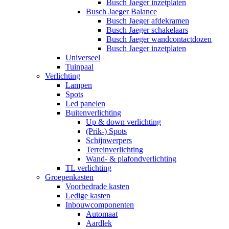
Busch Jaeger inzetplaten
Busch Jaeger Balance
Busch Jaeger afdekramen
Busch Jaeger schakelaars
Busch Jaeger wandcontactdozen
Busch Jaeger inzetplaten
Universeel
Tuinpaal
Verlichting
Lampen
Spots
Led panelen
Buitenverlichting
Up & down verlichting
(Prik-) Spots
Schijnwerpers
Terreinverlichting
Wand- & plafondverlichting
TL verlichting
Groepenkasten
Voorbedrade kasten
Ledige kasten
Inbouwcomponenten
Automaat
Aardlek