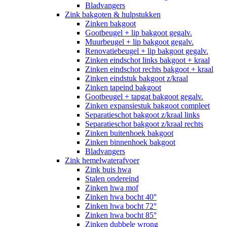
Bladvangers
Zink bakgoten & hulpstukken
Zinken bakgoot
Gootbeugel + lip bakgoot gegalv.
Muurbeugel + lip bakgoot gegalv.
Renovatiebeugel + lip bakgoot gegalv.
Zinken eindschot links bakgoot + kraal
Zinken eindschot rechts bakgoot + kraal
Zinken eindstuk bakgoot z/kraal
Zinken tapeind bakgoot
Gootbeugel + tapgat bakgoot gegalv.
Zinken expansiestuk bakgoot compleet
Separatieschot bakgoot z/kraal links
Separatieschot bakgoot z/kraal rechts
Zinken buitenhoek bakgoot
Zinken binnenhoek bakgoot
Bladvangers
Zink hemelwaterafvoer
Zink buis hwa
Stalen ondereind
Zinken hwa mof
Zinken hwa bocht 40°
Zinken hwa bocht 72°
Zinken hwa bocht 85°
Zinken dubbele wrong