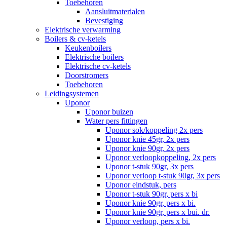
Toebehoren
Aansluitmaterialen
Bevestiging
Elektrische verwarming
Boilers & cv-ketels
Keukenboilers
Elektrische boilers
Elektrische cv-ketels
Doorstromers
Toebehoren
Leidingsystemen
Uponor
Uponor buizen
Water pers fittingen
Uponor sok/koppeling 2x pers
Uponor knie 45gr, 2x pers
Uponor knie 90gr, 2x pers
Uponor verloopkoppeling, 2x pers
Uponor t-stuk 90gr, 3x pers
Uponor verloop t-stuk 90gr, 3x pers
Uponor eindstuk, pers
Uponor t-stuk 90gr, pers x bi
Uponor knie 90gr, pers x bi.
Uponor knie 90gr, pers x bui. dr.
Uponor verloop, pers x bi.