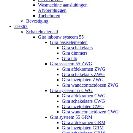
Wasmachine aansluitingen
Afvoerpluggen
Toebehoren
Bevestiging
Elektra
Schakelmateriaal
Gira inbouw systeem 55
Gira basiselementen
Gira schakelaars
Gira dimmers
Gira utp
Gira systeem 55 ZWG
Gira afdekramen ZWG
Gira schakelaars ZWG
Gira inzetplaten ZWG
Gira wandcontactdozen ZWG
Gira systeem 55 CWG
Gira afdekramen CWG
Gira schakelaars CWG
Gira inzetplaten CWG
Gira wandcontactdozen CWG
Gira systeem 55 GRM
Gira afdekramen GRM
Gira inzetplaten GRM