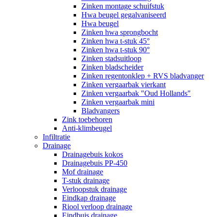
Zinken montage schuifstuk
Hwa beugel gegalvaniseerd
Hwa beugel
Zinken hwa sprongbocht
Zinken hwa t-stuk 45°
Zinken hwa t-stuk 90°
Zinken stadsuitloop
Zinken bladscheider
Zinken regentonklep + RVS bladvanger
Zinken vergaarbak vierkant
Zinken vergaarbak "Oud Hollands"
Zinken vergaarbak mini
Bladvangers
Zink toebehoren
Anti-klimbeugel
Infiltratie
Drainage
Drainagebuis kokos
Drainagebuis PP-450
Mof drainage
T-stuk drainage
Verloopstuk drainage
Eindkap drainage
Riool verloop drainage
Eindbuis drainage