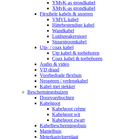
YMvK-as grondkabel
XMvK-as grondkabel
Flexibele kabels & snoeren
VMVL kabel
Hittebestendige kabel
Wandkabel
Luidspeakersnoer
Stuurstroomkabel
Utp- / coax kabel
Utp kabel & toebehoren
Coax kabel & toebehoren
Audio & video
VD draad
Voorbedrade flexbuis
Neopreen / verlengkabel
Kabel met stekker
Beschermingsbuizen
Doorvoerbochten
Kabelgoot
Kabelgoot crème
Kabelgoot wit
Kabelgoot zwart
Kabelbeschermingsbuis
Mantelbuis
Meterkastvloerplaat