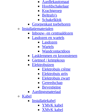
Aardlekautomaat
Hoofdschakelaar
Krachtgroep
Beltrafo's
Schakelklok
Groepenkast toebehoren
Installatiematerialen
Inbouw- en centraaldozen
Lasdozen en wartels
Lasdozen
Wartels
Wandcontactdoos
Lasklemmen en kroonstenen
Gietmof / krimpkous
Elektrobuizen
Elektrobuis crème
Elektrobuis grijs
Elektrobuis zwart
Gereedschap
Bevestiging
Aardingsmateriaal
Kabel
Installatiekabel
YMvK kabel
XMvK kabel