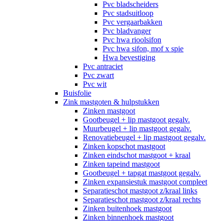
Pvc bladscheiders
Pvc stadsuitloop
Pvc vergaarbakken
Pvc bladvanger
Pvc hwa rioolsifon
Pvc hwa sifon, mof x spie
Hwa bevestiging
Pvc antraciet
Pvc zwart
Pvc wit
Buisfolie
Zink mastgoten & hulpstukken
Zinken mastgoot
Gootbeugel + lip mastgoot gegalv.
Muurbeugel + lip mastgoot gegalv.
Renovatiebeugel + lip mastgoot gegalv.
Zinken kopschot mastgoot
Zinken eindschot mastgoot + kraal
Zinken tapeind mastgoot
Gootbeugel + tapgat mastgoot gegalv.
Zinken expansiestuk mastgoot compleet
Separatieschot mastgoot z/kraal links
Separatieschot mastgoot z/kraal rechts
Zinken buitenhoek mastgoot
Zinken binnenhoek mastgoot