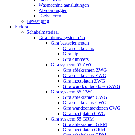
Wasmachine aansluitingen
Afvoerpluggen
Toebehoren
Bevestiging
Elektra
Schakelmateriaal
Gira inbouw systeem 55
Gira basiselementen
Gira schakelaars
Gira utp
Gira dimmers
Gira systeem 55 ZWG
Gira afdekramen ZWG
Gira schakelaars ZWG
Gira inzetplaten ZWG
Gira wandcontactdozen ZWG
Gira systeem 55 CWG
Gira afdekramen CWG
Gira schakelaars CWG
Gira wandcontactdozen CWG
Gira inzetplaten CWG
Gira systeem 55 GRM
Gira afdekramen GRM
Gira inzetplaten GRM