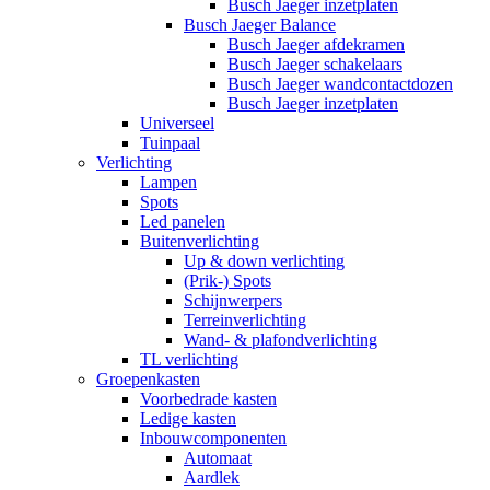
Busch Jaeger inzetplaten
Busch Jaeger Balance
Busch Jaeger afdekramen
Busch Jaeger schakelaars
Busch Jaeger wandcontactdozen
Busch Jaeger inzetplaten
Universeel
Tuinpaal
Verlichting
Lampen
Spots
Led panelen
Buitenverlichting
Up & down verlichting
(Prik-) Spots
Schijnwerpers
Terreinverlichting
Wand- & plafondverlichting
TL verlichting
Groepenkasten
Voorbedrade kasten
Ledige kasten
Inbouwcomponenten
Automaat
Aardlek