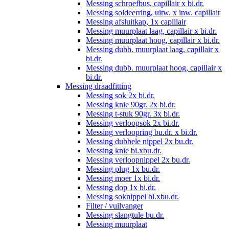
Messing schroefbus, capillair x bi.dr.
Messing soldeerring, uitw. x inw. capillair
Messing afsluitkap, 1x capillair
Messing muurplaat laag, capillair x bi.dr.
Messing muurplaat hoog, capillair x bi.dr.
Messing dubb. muurplaat laag, capillair x
bi.dr.
Messing dubb. muurplaat hoog, capillair x
bi.dr.
Messing draadfitting
Messing sok 2x bi.dr.
Messing knie 90gr. 2x bi.dr.
Messing t-stuk 90gr. 3x bi.dr.
Messing verloopsok 2x bi.dr.
Messing verloopring bu.dr. x bi.dr.
Messing dubbele nippel 2x bu.dr.
Messing knie bi.xbu.dr.
Messing verloopnippel 2x bu.dr.
Messing plug 1x bu.dr.
Messing moer 1x bi.dr.
Messing dop 1x bi.dr.
Messing soknippel bi.xbu.dr.
Filter / vuilvanger
Messing slangtule bu.dr.
Messing muurplaat