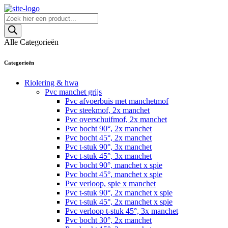
Skip
to
Producten
content
zoeken
Alle Categorieën
Categorieën
Riolering & hwa
Pvc manchet grijs
Pvc afvoerbuis met manchetmof
Pvc steekmof, 2x manchet
Pvc overschuifmof, 2x manchet
Pvc bocht 90°, 2x manchet
Pvc bocht 45°, 2x manchet
Pvc t-stuk 90°, 3x manchet
Pvc t-stuk 45°, 3x manchet
Pvc bocht 90°, manchet x spie
Pvc bocht 45°, manchet x spie
Pvc verloop, spie x manchet
Pvc t-stuk 90°, 2x manchet x spie
Pvc t-stuk 45°, 2x manchet x spie
Pvc verloop t-stuk 45°, 3x manchet
Pvc bocht 30°, 2x manchet