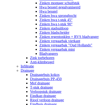
Zinken montage schuifstuk
Hwa beugel gegalvaniseerd
Hwa beugel
Zinken hwa sprongbocht
Zinken hwa t-stuk 45°
Zinken hwa t-stuk 90°
Zinken stadsuitloop
Zinken bladscheider
Zinken regentonklep + RVS bladvanger
Zinken vergaarbak vierkant
Zinken vergaarbak "Oud Hollands"
Zinken vergaarbak mini
Bladvangers
Zink toebehoren
Anti-klimbeugel
Infiltratie
Drainage
Drainagebuis kokos
Drainagebuis PP-450
Mof drainage
T-stuk drainage
Verloopstuk drainage
Eindkap drainage
Riool verloop drainage
Eindbuis drainage