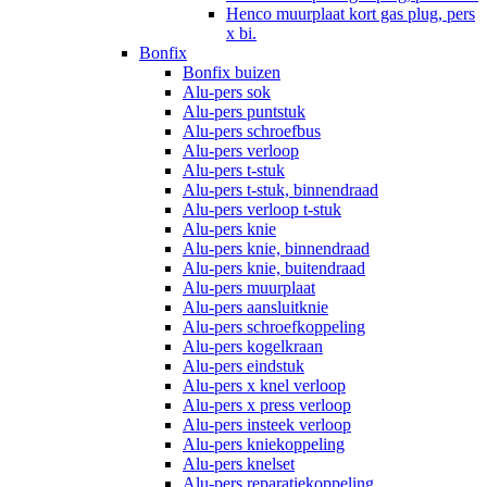
Henco muurplaat kort gas plug, pers
x bi.
Bonfix
Bonfix buizen
Alu-pers sok
Alu-pers puntstuk
Alu-pers schroefbus
Alu-pers verloop
Alu-pers t-stuk
Alu-pers t-stuk, binnendraad
Alu-pers verloop t-stuk
Alu-pers knie
Alu-pers knie, binnendraad
Alu-pers knie, buitendraad
Alu-pers muurplaat
Alu-pers aansluitknie
Alu-pers schroefkoppeling
Alu-pers kogelkraan
Alu-pers eindstuk
Alu-pers x knel verloop
Alu-pers x press verloop
Alu-pers insteek verloop
Alu-pers kniekoppeling
Alu-pers knelset
Alu-pers reparatiekoppeling