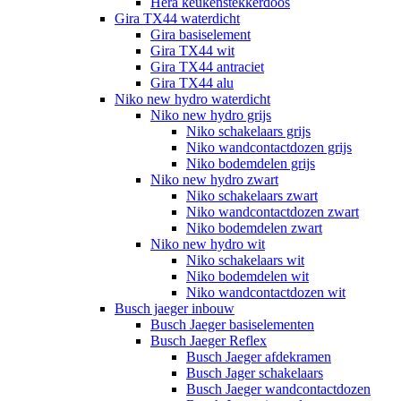
Hera keukenstekkerdoos
Gira TX44 waterdicht
Gira basiselement
Gira TX44 wit
Gira TX44 antraciet
Gira TX44 alu
Niko new hydro waterdicht
Niko new hydro grijs
Niko schakelaars grijs
Niko wandcontactdozen grijs
Niko bodemdelen grijs
Niko new hydro zwart
Niko schakelaars zwart
Niko wandcontactdozen zwart
Niko bodemdelen zwart
Niko new hydro wit
Niko schakelaars wit
Niko bodemdelen wit
Niko wandcontactdozen wit
Busch jaeger inbouw
Busch Jaeger basiselementen
Busch Jaeger Reflex
Busch Jaeger afdekramen
Busch Jager schakelaars
Busch Jaeger wandcontactdozen