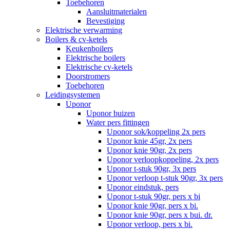
Toebehoren
Aansluitmaterialen
Bevestiging
Elektrische verwarming
Boilers & cv-ketels
Keukenboilers
Elektrische boilers
Elektrische cv-ketels
Doorstromers
Toebehoren
Leidingsystemen
Uponor
Uponor buizen
Water pers fittingen
Uponor sok/koppeling 2x pers
Uponor knie 45gr, 2x pers
Uponor knie 90gr, 2x pers
Uponor verloopkoppeling, 2x pers
Uponor t-stuk 90gr, 3x pers
Uponor verloop t-stuk 90gr, 3x pers
Uponor eindstuk, pers
Uponor t-stuk 90gr, pers x bi
Uponor knie 90gr, pers x bi.
Uponor knie 90gr, pers x bui. dr.
Uponor verloop, pers x bi.