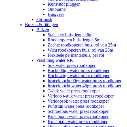
Kunststof pluggen
Ontbramer
Buigveer
3fit-push
Buizen & fittingen
Buizen
Stalen cv buis, lengte 6m
Roodkoperen buis, lengte 5m
Zachte roodkoperen buis, rol van 25m
Wicu roodkoperen buis, rol van 25m
Flexibele pe-mantelbuis, per rol
Persfitting water RK
Sok water press roodkoper
Bocht 90gr. water press roodkoper
Bocht 45gr. water press roodkoper
Insteekbocht 90gr. water press roodkoper
Insteekbocht water 45gr. press roodkoper
T-stuk water press roodkoper
Verloop t-stuk water press roodkoper
Verloopsok water press roodkoper
Puntstuk water press roodkoper
Schroefbus water press roodkoper
Knie bu.dr. water press roodkoper
Knie bi.dr. water press roodkoper
Overschuifsok water press roodkoper