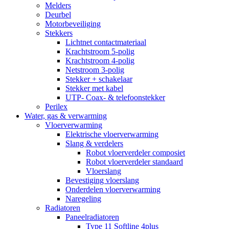
Melders
Deurbel
Motorbeveiliging
Stekkers
Lichtnet contactmateriaal
Krachtstroom 5-polig
Krachtstroom 4-polig
Netstroom 3-polig
Stekker + schakelaar
Stekker met kabel
UTP- Coax- & telefoonstekker
Perilex
Water, gas & verwarming
Vloerverwarming
Elektrische vloerverwarming
Slang & verdelers
Robot vloerverdeler composiet
Robot vloerverdeler standaard
Vloerslang
Bevestiging vloerslang
Onderdelen vloerverwarming
Naregeling
Radiatoren
Paneelradiatoren
Type 11 Softline 4plus