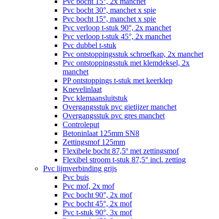
Pvc bocht 15°, 2x manchet
Pvc bocht 30°, manchet x spie
Pvc bocht 15°, manchet x spie
Pvc verloop t-stuk 90°, 2x manchet
Pvc verloop t-stuk 45°, 2x manchet
Pvc dubbel t-stuk
Pvc ontstoppingsstuk schroefkap, 2x manchet
Pvc ontstoppingsstuk met klemdeksel, 2x
manchet
PP ontstoppings t-stuk met keerklep
Knevelinlaat
Pvc klemaansluitstuk
Overgangsstuk pvc gietijzer manchet
Overgangsstuk pvc gres manchet
Controleput
Betoninlaat 125mm SN8
Zettingsmof 125mm
Flexibele bocht 87,5º met zettingsmof
Flexibel stroom t-stuk 87,5° incl. zetting
Pvc lijmverbinding grijs
Pvc buis
Pvc mof, 2x mof
Pvc bocht 90°, 2x mof
Pvc bocht 45°, 2x mof
Pvc t-stuk 90°, 3x mof