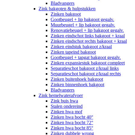
Bladvangers
Zink bakgoten & hulpstukken
Zinken bakgoot
Gootbeugel + lip bakgoot gegalv.
Muurbeugel + lip bakgoot gegalv.
Renovatiebeugel + lip bakgoot gegalv.
Zinken eindschot links bakgoot + kraal
Zinken eindschot rechts bakgoot + kraal
Zinken eindstuk bakgoot z/kraal
Zinken tapeind bakgoot
Gootbeugel + tapgat bakgoot gegalv.
Zinken expansiestuk bakgoot compleet
Separatieschot bakgoot z/kraal links
Separatieschot bakgoot z/kraal rechts
Zinken buitenhoek bakgoot
Zinken binnenhoek bakgoot
Bladvangers
Zink hemelwaterafvoer
Zink buis hwa
Stalen ondereind
Zinken hwa mof
Zinken hwa bocht 40°
Zinken hwa bocht 72°
Zinken hwa bocht 85°
Zinken dubbele wrong