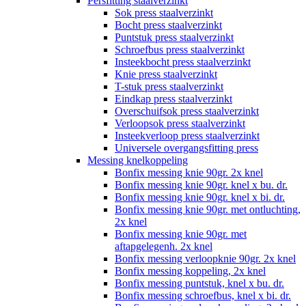
Persfitting staalverzinkt
Sok press staalverzinkt
Bocht press staalverzinkt
Puntstuk press staalverzinkt
Schroefbus press staalverzinkt
Insteekbocht press staalverzinkt
Knie press staalverzinkt
T-stuk press staalverzinkt
Eindkap press staalverzinkt
Overschuifsok press staalverzinkt
Verloopsok press staalverzinkt
Insteekverloop press staalverzinkt
Universele overgangsfitting press
Messing knelkoppeling
Bonfix messing knie 90gr. 2x knel
Bonfix messing knie 90gr. knel x bu. dr.
Bonfix messing knie 90gr. knel x bi. dr.
Bonfix messing knie 90gr. met ontluchting,
2x knel
Bonfix messing knie 90gr. met
aftapgelegenh. 2x knel
Bonfix messing verloopknie 90gr. 2x knel
Bonfix messing koppeling, 2x knel
Bonfix messing puntstuk, knel x bu. dr.
Bonfix messing schroefbus, knel x bi. dr.