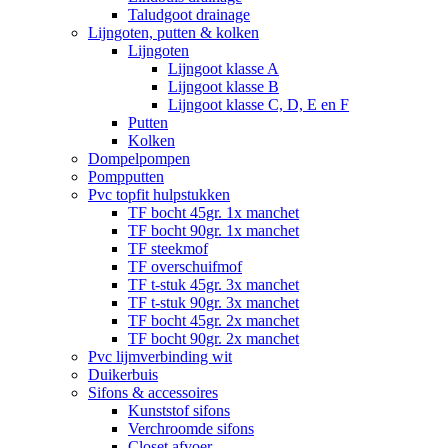
Taludgoot drainage
Lijngoten, putten & kolken
Lijngoten
Lijngoot klasse A
Lijngoot klasse B
Lijngoot klasse C, D, E en F
Putten
Kolken
Dompelpompen
Pompputten
Pvc topfit hulpstukken
TF bocht 45gr. 1x manchet
TF bocht 90gr. 1x manchet
TF steekmof
TF overschuifmof
TF t-stuk 45gr. 3x manchet
TF t-stuk 90gr. 3x manchet
TF bocht 45gr. 2x manchet
TF bocht 90gr. 2x manchet
Pvc lijmverbinding wit
Duikerbuis
Sifons & accessoires
Kunststof sifons
Verchroomde sifons
Closet afvoer