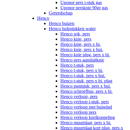
Uponor pers t-stuk gas
Uponor persknie 90gr gas
Gereedschap
Henco
Henco buizen
Henco hulpstukken water
Henco sok, pers
Henco knie, pers
Henco knie, pers x bi.
Henco knie, pers x bui.
Henco knie plug, pers x bi.
Henco pers aansluitknie
Henco t-stuk, pers
Henco t-stuk, pers x bi.
Henco t-stuk, pers x bui.
Henco t-stuk, pers x bi. plug
Henco puntstuk, pers x bui.
Henco schroefbus, pers x bi.
Henco verloop, pers
Henco verloop t-stuk, pers
Henco verloop met buiseind
Henco verloop pers
Henco verloop knelkoppeling
Henco muurplaat, pers x bi.
Henco muurplaat kort plug, pers x