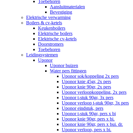
Toebehoren
Aansluitmaterialen
Bevestiging
Elektrische verwarming
Boilers & cv-ketels
Keukenboilers
Elektrische boilers
Elektrische cv-ketels
Doorstromers
Toebehoren
Leidingsystemen
Uponor
Uponor buizen
Water pers fittingen
Uponor sok/koppeling 2x pers
Uponor knie 45gr, 2x pers
Uponor knie 90gr, 2x pers
Uponor verloopkoppeling, 2x pers
Uponor t-stuk 90gr, 3x pers
Uponor verloop t-stuk 90gr, 3x pers
Uponor eindstuk, pers
Uponor t-stuk 90gr, pers x bi
Uponor knie 90gr, pers x bi.
Uponor knie 90gr, pers x bui. dr.
Uponor verloop, pers x bi.