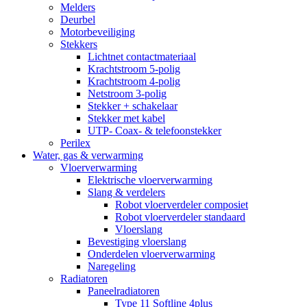
Melders
Deurbel
Motorbeveiliging
Stekkers
Lichtnet contactmateriaal
Krachtstroom 5-polig
Krachtstroom 4-polig
Netstroom 3-polig
Stekker + schakelaar
Stekker met kabel
UTP- Coax- & telefoonstekker
Perilex
Water, gas & verwarming
Vloerverwarming
Elektrische vloerverwarming
Slang & verdelers
Robot vloerverdeler composiet
Robot vloerverdeler standaard
Vloerslang
Bevestiging vloerslang
Onderdelen vloerverwarming
Naregeling
Radiatoren
Paneelradiatoren
Type 11 Softline 4plus