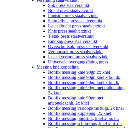
Persfitting staalverzinkt
Sok press staalverzinkt
Bocht press staalverzinkt
Puntstuk press staalverzinkt
Schroefbus press staalverzinkt
Insteekbocht press staalverzinkt
Knie press staalverzinkt
T-stuk press staalverzinkt
Eindkap press staalverzinkt
Overschuifsok press staalverzinkt
Verloopsok press staalverzinkt
Insteekverloop press staalverzinkt
Universele overgangsfitting press
Messing knelkoppeling
Bonfix messing knie 90gr. 2x knel
Bonfix messing knie 90gr. knel x bu. dr.
Bonfix messing knie 90gr. knel x bi. dr.
Bonfix messing knie 90gr. met ontluchting,
2x knel
Bonfix messing knie 90gr. met
aftapgelegenh. 2x knel
Bonfix messing verloopknie 90gr. 2x knel
Bonfix messing koppeling, 2x knel
Bonfix messing puntstuk, knel x bu. dr.
Bonfix messing schroefbus, knel x bi. dr.