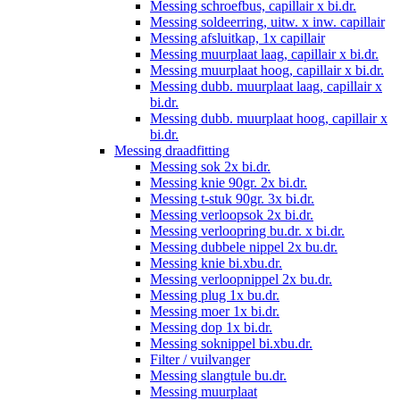
Messing schroefbus, capillair x bi.dr.
Messing soldeerring, uitw. x inw. capillair
Messing afsluitkap, 1x capillair
Messing muurplaat laag, capillair x bi.dr.
Messing muurplaat hoog, capillair x bi.dr.
Messing dubb. muurplaat laag, capillair x
bi.dr.
Messing dubb. muurplaat hoog, capillair x
bi.dr.
Messing draadfitting
Messing sok 2x bi.dr.
Messing knie 90gr. 2x bi.dr.
Messing t-stuk 90gr. 3x bi.dr.
Messing verloopsok 2x bi.dr.
Messing verloopring bu.dr. x bi.dr.
Messing dubbele nippel 2x bu.dr.
Messing knie bi.xbu.dr.
Messing verloopnippel 2x bu.dr.
Messing plug 1x bu.dr.
Messing moer 1x bi.dr.
Messing dop 1x bi.dr.
Messing soknippel bi.xbu.dr.
Filter / vuilvanger
Messing slangtule bu.dr.
Messing muurplaat