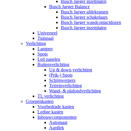
Busch Jaeger inzetplaten
Busch Jaeger Balance
Busch Jaeger afdekramen
Busch Jaeger schakelaars
Busch Jaeger wandcontactdozen
Busch Jaeger inzetplaten
Universeel
Tuinpaal
Verlichting
Lampen
Spots
Led panelen
Buitenverlichting
Up & down verlichting
(Prik-) Spots
Schijnwerpers
Terreinverlichting
Wand- & plafondverlichting
TL verlichting
Groepenkasten
Voorbedrade kasten
Ledige kasten
Inbouwcomponenten
Automaat
Aardlek