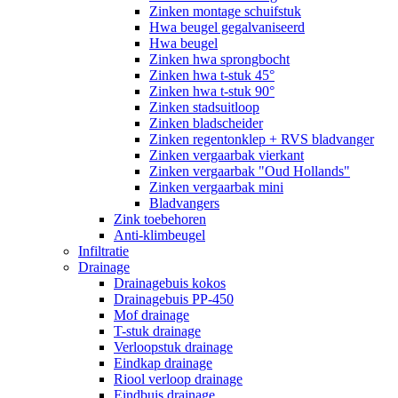
Zinken montage schuifstuk
Hwa beugel gegalvaniseerd
Hwa beugel
Zinken hwa sprongbocht
Zinken hwa t-stuk 45°
Zinken hwa t-stuk 90°
Zinken stadsuitloop
Zinken bladscheider
Zinken regentonklep + RVS bladvanger
Zinken vergaarbak vierkant
Zinken vergaarbak "Oud Hollands"
Zinken vergaarbak mini
Bladvangers
Zink toebehoren
Anti-klimbeugel
Infiltratie
Drainage
Drainagebuis kokos
Drainagebuis PP-450
Mof drainage
T-stuk drainage
Verloopstuk drainage
Eindkap drainage
Riool verloop drainage
Eindbuis drainage