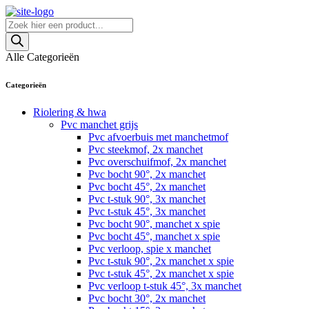
Skip
to
Producten
content
zoeken
Alle Categorieën
Categorieën
Riolering & hwa
Pvc manchet grijs
Pvc afvoerbuis met manchetmof
Pvc steekmof, 2x manchet
Pvc overschuifmof, 2x manchet
Pvc bocht 90°, 2x manchet
Pvc bocht 45°, 2x manchet
Pvc t-stuk 90°, 3x manchet
Pvc t-stuk 45°, 3x manchet
Pvc bocht 90°, manchet x spie
Pvc bocht 45°, manchet x spie
Pvc verloop, spie x manchet
Pvc t-stuk 90°, 2x manchet x spie
Pvc t-stuk 45°, 2x manchet x spie
Pvc verloop t-stuk 45°, 3x manchet
Pvc bocht 30°, 2x manchet