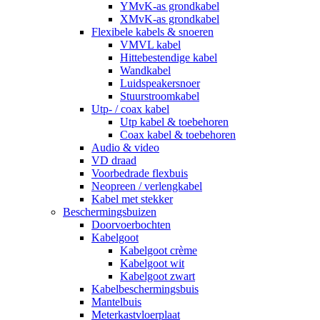
YMvK-as grondkabel
XMvK-as grondkabel
Flexibele kabels & snoeren
VMVL kabel
Hittebestendige kabel
Wandkabel
Luidspeakersnoer
Stuurstroomkabel
Utp- / coax kabel
Utp kabel & toebehoren
Coax kabel & toebehoren
Audio & video
VD draad
Voorbedrade flexbuis
Neopreen / verlengkabel
Kabel met stekker
Beschermingsbuizen
Doorvoerbochten
Kabelgoot
Kabelgoot crème
Kabelgoot wit
Kabelgoot zwart
Kabelbeschermingsbuis
Mantelbuis
Meterkastvloerplaat