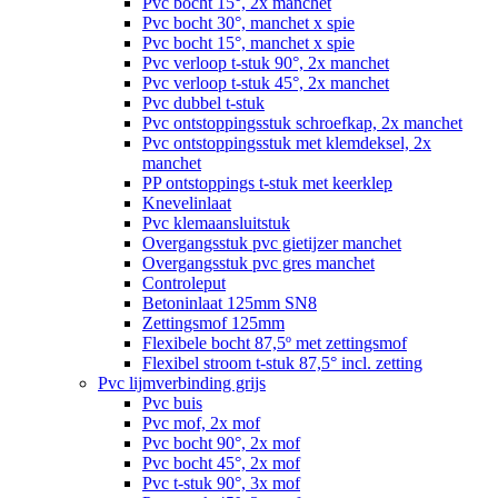
Pvc bocht 15°, 2x manchet
Pvc bocht 30°, manchet x spie
Pvc bocht 15°, manchet x spie
Pvc verloop t-stuk 90°, 2x manchet
Pvc verloop t-stuk 45°, 2x manchet
Pvc dubbel t-stuk
Pvc ontstoppingsstuk schroefkap, 2x manchet
Pvc ontstoppingsstuk met klemdeksel, 2x
manchet
PP ontstoppings t-stuk met keerklep
Knevelinlaat
Pvc klemaansluitstuk
Overgangsstuk pvc gietijzer manchet
Overgangsstuk pvc gres manchet
Controleput
Betoninlaat 125mm SN8
Zettingsmof 125mm
Flexibele bocht 87,5º met zettingsmof
Flexibel stroom t-stuk 87,5° incl. zetting
Pvc lijmverbinding grijs
Pvc buis
Pvc mof, 2x mof
Pvc bocht 90°, 2x mof
Pvc bocht 45°, 2x mof
Pvc t-stuk 90°, 3x mof