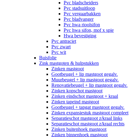
Pvc bladscheiders
Pvc stadsuitloop
Pvc vergaarbakken
Pvc bladvanger
Pvc hwa rioolsifon
Pvc hwa sifon, mof x spie
Hwa bevestiging
Pvc antraciet
Pvc zwart
Pvc wit
Buisfolie
Zink mastgoten & hulpstukken
Zinken mastgoot
Gootbeugel + lip mastgoot gegalv.
Muurbeugel + lip mastgoot gegalv.
Renovatiebeugel + lip mastgoot gegalv.
Zinken kopschot mastgoot
Zinken eindschot mastgoot + kraal
Zinken tapeind mastgoot
Gootbeugel + tapgat mastgoot gegalv.
Zinken expansiestuk mastgoot compleet
Separatieschot mastgoot z/kraal links
Separatieschot mastgoot z/kraal rechts
Zinken buitenhoek mastgoot
Zinken binnenhoek mastgoot