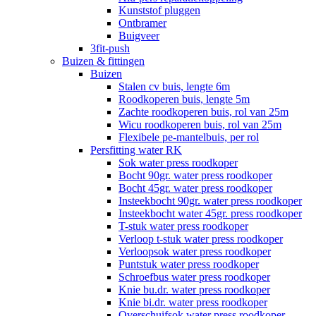
Kunststof pluggen
Ontbramer
Buigveer
3fit-push
Buizen & fittingen
Buizen
Stalen cv buis, lengte 6m
Roodkoperen buis, lengte 5m
Zachte roodkoperen buis, rol van 25m
Wicu roodkoperen buis, rol van 25m
Flexibele pe-mantelbuis, per rol
Persfitting water RK
Sok water press roodkoper
Bocht 90gr. water press roodkoper
Bocht 45gr. water press roodkoper
Insteekbocht 90gr. water press roodkoper
Insteekbocht water 45gr. press roodkoper
T-stuk water press roodkoper
Verloop t-stuk water press roodkoper
Verloopsok water press roodkoper
Puntstuk water press roodkoper
Schroefbus water press roodkoper
Knie bu.dr. water press roodkoper
Knie bi.dr. water press roodkoper
Overschuifsok water press roodkoper