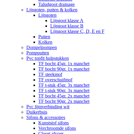
Taludgoot drainage
Lijngoten, putten & kolken
Lijngoten
Lijngoot klasse A
Lijngoot klasse B
Lijngoot klasse C, D, E en F
Putten
Kolken
Dompelpompen
Pompputten
Pvc topfit hulpstukken
TF bocht 45gr. 1x manchet
TF bocht 90gr. 1x manchet
TF steekmof
TF overschuifmof
TF t-stuk 45gr. 3x manchet
TF t-stuk 90gr. 3x manchet
TF bocht 45gr. 2x manchet
TF bocht 90gr. 2x manchet
Pvc lijmverbinding wit
Duikerbuis
Sifons & accessoires
Kunststof sifons
Verchroomde sifons
Closet afvoer