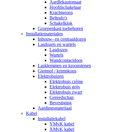
Aardlekautomaat
Hoofdschakelaar
Krachtgroep
Beltrafo's
Schakelklok
Groepenkast toebehoren
Installatiematerialen
Inbouw- en centraaldozen
Lasdozen en wartels
Lasdozen
Wartels
Wandcontactdoos
Lasklemmen en kroonstenen
Gietmof / krimpkous
Elektrobuizen
Elektrobuis crème
Elektrobuis grijs
Elektrobuis zwart
Gereedschap
Bevestiging
Aardingsmateriaal
Kabel
Installatiekabel
YMvK kabel
XMvK kabel