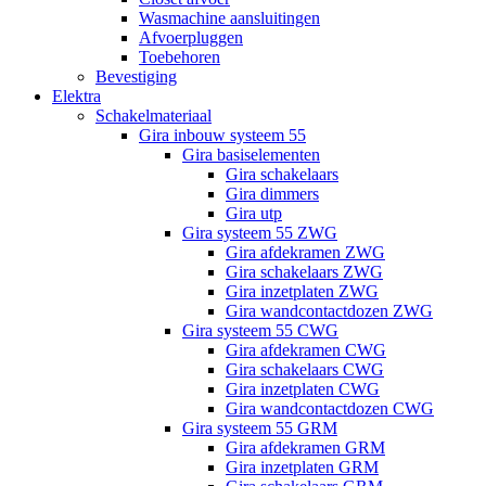
Wasmachine aansluitingen
Afvoerpluggen
Toebehoren
Bevestiging
Elektra
Schakelmateriaal
Gira inbouw systeem 55
Gira basiselementen
Gira schakelaars
Gira dimmers
Gira utp
Gira systeem 55 ZWG
Gira afdekramen ZWG
Gira schakelaars ZWG
Gira inzetplaten ZWG
Gira wandcontactdozen ZWG
Gira systeem 55 CWG
Gira afdekramen CWG
Gira schakelaars CWG
Gira inzetplaten CWG
Gira wandcontactdozen CWG
Gira systeem 55 GRM
Gira afdekramen GRM
Gira inzetplaten GRM