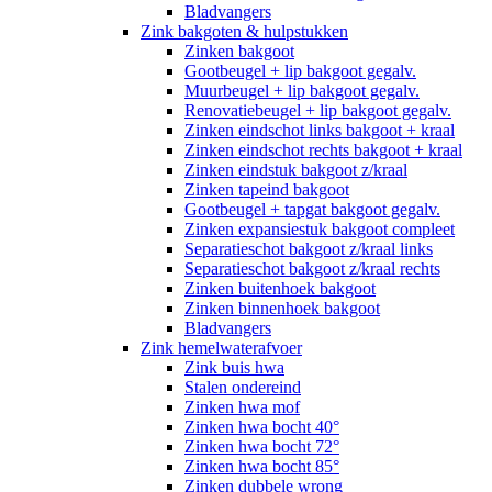
Bladvangers
Zink bakgoten & hulpstukken
Zinken bakgoot
Gootbeugel + lip bakgoot gegalv.
Muurbeugel + lip bakgoot gegalv.
Renovatiebeugel + lip bakgoot gegalv.
Zinken eindschot links bakgoot + kraal
Zinken eindschot rechts bakgoot + kraal
Zinken eindstuk bakgoot z/kraal
Zinken tapeind bakgoot
Gootbeugel + tapgat bakgoot gegalv.
Zinken expansiestuk bakgoot compleet
Separatieschot bakgoot z/kraal links
Separatieschot bakgoot z/kraal rechts
Zinken buitenhoek bakgoot
Zinken binnenhoek bakgoot
Bladvangers
Zink hemelwaterafvoer
Zink buis hwa
Stalen ondereind
Zinken hwa mof
Zinken hwa bocht 40°
Zinken hwa bocht 72°
Zinken hwa bocht 85°
Zinken dubbele wrong