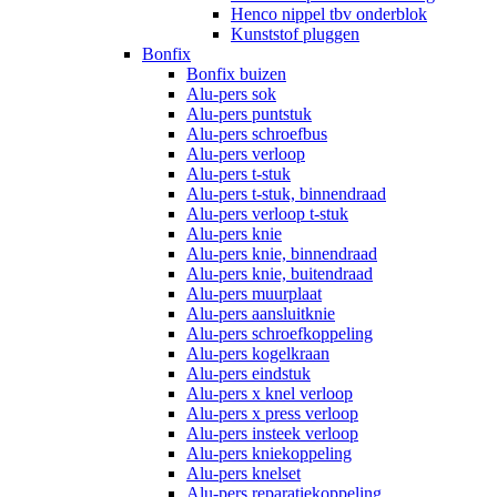
Henco nippel tbv onderblok
Kunststof pluggen
Bonfix
Bonfix buizen
Alu-pers sok
Alu-pers puntstuk
Alu-pers schroefbus
Alu-pers verloop
Alu-pers t-stuk
Alu-pers t-stuk, binnendraad
Alu-pers verloop t-stuk
Alu-pers knie
Alu-pers knie, binnendraad
Alu-pers knie, buitendraad
Alu-pers muurplaat
Alu-pers aansluitknie
Alu-pers schroefkoppeling
Alu-pers kogelkraan
Alu-pers eindstuk
Alu-pers x knel verloop
Alu-pers x press verloop
Alu-pers insteek verloop
Alu-pers kniekoppeling
Alu-pers knelset
Alu-pers reparatiekoppeling