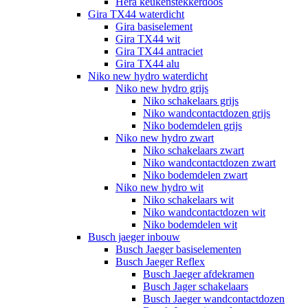
Hera keukenstekkerdoos
Gira TX44 waterdicht
Gira basiselement
Gira TX44 wit
Gira TX44 antraciet
Gira TX44 alu
Niko new hydro waterdicht
Niko new hydro grijs
Niko schakelaars grijs
Niko wandcontactdozen grijs
Niko bodemdelen grijs
Niko new hydro zwart
Niko schakelaars zwart
Niko wandcontactdozen zwart
Niko bodemdelen zwart
Niko new hydro wit
Niko schakelaars wit
Niko wandcontactdozen wit
Niko bodemdelen wit
Busch jaeger inbouw
Busch Jaeger basiselementen
Busch Jaeger Reflex
Busch Jaeger afdekramen
Busch Jager schakelaars
Busch Jaeger wandcontactdozen