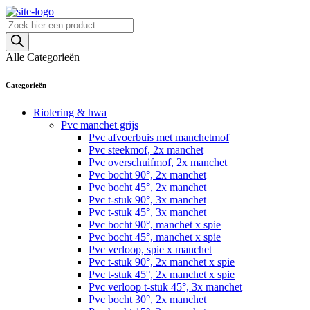
Skip
to
Producten
content
zoeken
Alle Categorieën
Categorieën
Riolering & hwa
Pvc manchet grijs
Pvc afvoerbuis met manchetmof
Pvc steekmof, 2x manchet
Pvc overschuifmof, 2x manchet
Pvc bocht 90°, 2x manchet
Pvc bocht 45°, 2x manchet
Pvc t-stuk 90°, 3x manchet
Pvc t-stuk 45°, 3x manchet
Pvc bocht 90°, manchet x spie
Pvc bocht 45°, manchet x spie
Pvc verloop, spie x manchet
Pvc t-stuk 90°, 2x manchet x spie
Pvc t-stuk 45°, 2x manchet x spie
Pvc verloop t-stuk 45°, 3x manchet
Pvc bocht 30°, 2x manchet