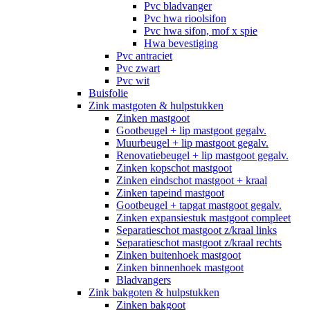
Pvc bladvanger
Pvc hwa rioolsifon
Pvc hwa sifon, mof x spie
Hwa bevestiging
Pvc antraciet
Pvc zwart
Pvc wit
Buisfolie
Zink mastgoten & hulpstukken
Zinken mastgoot
Gootbeugel + lip mastgoot gegalv.
Muurbeugel + lip mastgoot gegalv.
Renovatiebeugel + lip mastgoot gegalv.
Zinken kopschot mastgoot
Zinken eindschot mastgoot + kraal
Zinken tapeind mastgoot
Gootbeugel + tapgat mastgoot gegalv.
Zinken expansiestuk mastgoot compleet
Separatieschot mastgoot z/kraal links
Separatieschot mastgoot z/kraal rechts
Zinken buitenhoek mastgoot
Zinken binnenhoek mastgoot
Bladvangers
Zink bakgoten & hulpstukken
Zinken bakgoot