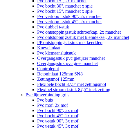
Pvc bocht 15°, 2x manchet
Pvc bocht 30°, manchet x spie
Pvc bocht 15°, manchet x spie
Pvc verloop t-stuk 90°, 2x manchet
Pvc verloop t-stuk 45°, 2x manchet
Pvc dubbel t-stuk
Pvc ontstoppingsstuk schroefkap, 2x manchet
Pvc ontstoppingsstuk met klemdeksel, 2x manchet
PP ontstoppings t-stuk met keerklep
Knevelinlaat
Pvc klemaansluitstuk
Overgangsstuk pvc gietijzer manchet
Overgangsstuk pvc gres manchet
Controleput
Betoninlaat 125mm SN8
Zettingsmof 125mm
Flexibele bocht 87,5º met zettingsmof
Flexibel stroom t-stuk 87,5° incl. zetting
Pvc lijmverbinding grijs
Pvc buis
Pvc mof, 2x mof
Pvc bocht 90°, 2x mof
Pvc bocht 45°, 2x mof
Pvc t-stuk 90°, 3x mof
Pvc t-stuk 45°, 3x mof