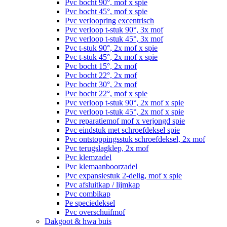
Pvc bocht 90°, mof x spie
Pvc bocht 45°, mof x spie
Pvc verloopring excentrisch
Pvc verloop t-stuk 90°, 3x mof
Pvc verloop t-stuk 45°, 3x mof
Pvc t-stuk 90°, 2x mof x spie
Pvc t-stuk 45°, 2x mof x spie
Pvc bocht 15°, 2x mof
Pvc bocht 22°, 2x mof
Pvc bocht 30°, 2x mof
Pvc bocht 22°, mof x spie
Pvc verloop t-stuk 90°, 2x mof x spie
Pvc verloop t-stuk 45°, 2x mof x spie
Pvc reparatiemof mof x verjongd spie
Pvc eindstuk met schroefdeksel spie
Pvc ontstoppingsstuk schroefdeksel, 2x mof
Pvc terugslagklep, 2x mof
Pvc klemzadel
Pvc klemaanboorzadel
Pvc expansiestuk 2-delig, mof x spie
Pvc afsluitkap / lijmkap
Pvc combikap
Pe speciedeksel
Pvc overschuifmof
Dakgoot & hwa buis