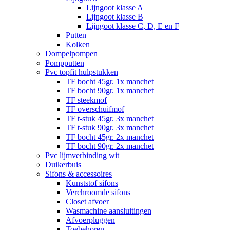
Lijngoot klasse A
Lijngoot klasse B
Lijngoot klasse C, D, E en F
Putten
Kolken
Dompelpompen
Pompputten
Pvc topfit hulpstukken
TF bocht 45gr. 1x manchet
TF bocht 90gr. 1x manchet
TF steekmof
TF overschuifmof
TF t-stuk 45gr. 3x manchet
TF t-stuk 90gr. 3x manchet
TF bocht 45gr. 2x manchet
TF bocht 90gr. 2x manchet
Pvc lijmverbinding wit
Duikerbuis
Sifons & accessoires
Kunststof sifons
Verchroomde sifons
Closet afvoer
Wasmachine aansluitingen
Afvoerpluggen
Toebehoren