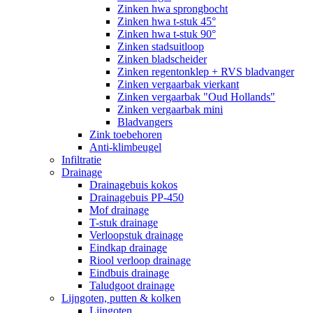
Zinken hwa sprongbocht
Zinken hwa t-stuk 45°
Zinken hwa t-stuk 90°
Zinken stadsuitloop
Zinken bladscheider
Zinken regentonklep + RVS bladvanger
Zinken vergaarbak vierkant
Zinken vergaarbak "Oud Hollands"
Zinken vergaarbak mini
Bladvangers
Zink toebehoren
Anti-klimbeugel
Infiltratie
Drainage
Drainagebuis kokos
Drainagebuis PP-450
Mof drainage
T-stuk drainage
Verloopstuk drainage
Eindkap drainage
Riool verloop drainage
Eindbuis drainage
Taludgoot drainage
Lijngoten, putten & kolken
Lijngoten