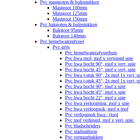
Pvc mastgoten & hulpstukken
Mastgoot 100mm
Mastgoot 125mm
Mastgoot 150mm
Pvc bakgoten & hulpstukken
Bakgoot 95mm
Bakgoot 140mm
Pvc hemelwaterafvoer
Pvc grijs
Pvc hemelwaterafvoerbuis
Pvc hwa mof, mof x verjongd spie
Pvc hwa bocht 90°, mof x verj. spie
Pvc hwa bocht 45°, mof x verj. spie
Pvc hwa t-stuk 90°, 2x mof 1x verj. s
Pvc hwa t-stuk 45°, 2x mof 1x verj. s
Pvc hwa bocht 90°, mof x spie
Pvc hwa bocht 45°, mof x spie
Pvc hwa bocht 22°, mof x spie
Pvc hwa verloopring, mof x spie
Pvc hwa verloopsok, mof x mof
Pvc verloopsok hwa / riool
Pvc mof verlengd, mof x verj. spie.
Pvc bladscheiders
Pvc stadsuitloop
Pvc vergaarbakken