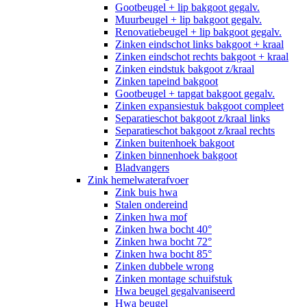
Gootbeugel + lip bakgoot gegalv.
Muurbeugel + lip bakgoot gegalv.
Renovatiebeugel + lip bakgoot gegalv.
Zinken eindschot links bakgoot + kraal
Zinken eindschot rechts bakgoot + kraal
Zinken eindstuk bakgoot z/kraal
Zinken tapeind bakgoot
Gootbeugel + tapgat bakgoot gegalv.
Zinken expansiestuk bakgoot compleet
Separatieschot bakgoot z/kraal links
Separatieschot bakgoot z/kraal rechts
Zinken buitenhoek bakgoot
Zinken binnenhoek bakgoot
Bladvangers
Zink hemelwaterafvoer
Zink buis hwa
Stalen ondereind
Zinken hwa mof
Zinken hwa bocht 40°
Zinken hwa bocht 72°
Zinken hwa bocht 85°
Zinken dubbele wrong
Zinken montage schuifstuk
Hwa beugel gegalvaniseerd
Hwa beugel