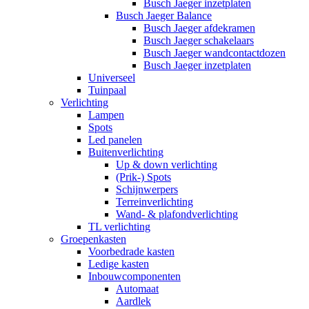
Busch Jaeger inzetplaten
Busch Jaeger Balance
Busch Jaeger afdekramen
Busch Jaeger schakelaars
Busch Jaeger wandcontactdozen
Busch Jaeger inzetplaten
Universeel
Tuinpaal
Verlichting
Lampen
Spots
Led panelen
Buitenverlichting
Up & down verlichting
(Prik-) Spots
Schijnwerpers
Terreinverlichting
Wand- & plafondverlichting
TL verlichting
Groepenkasten
Voorbedrade kasten
Ledige kasten
Inbouwcomponenten
Automaat
Aardlek