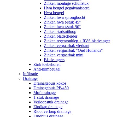
Zinken montage schuifstuk
Hwa beugel gegalvaniseerd
Hwa beugel
Zinken hwa sprongbocht
Zinken hwa t-stuk 45°
Zinken hwa t-stuk 90°
Zinken stadsuitloop
Zinken bladscheider
Zinken regentonklep + RVS bladvanger
Zinken vergaarbak vierkant
Zinken vergaarbak "Oud Hollands"
Zinken vergaarbak mini
Bladvangers
Zink toebehoren
Anti-klimbeugel
Infiltratie
Drainage
Drainagebuis kokos
Drainagebuis PP-450
Mof drainage
T-stuk drainage
Verloopstuk drainage
Eindkap drainage
Riool verloop drainage
Eindbuis drainage