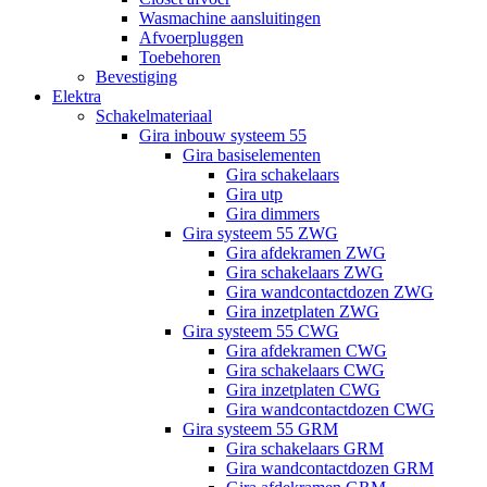
Wasmachine aansluitingen
Afvoerpluggen
Toebehoren
Bevestiging
Elektra
Schakelmateriaal
Gira inbouw systeem 55
Gira basiselementen
Gira schakelaars
Gira utp
Gira dimmers
Gira systeem 55 ZWG
Gira afdekramen ZWG
Gira schakelaars ZWG
Gira wandcontactdozen ZWG
Gira inzetplaten ZWG
Gira systeem 55 CWG
Gira afdekramen CWG
Gira schakelaars CWG
Gira inzetplaten CWG
Gira wandcontactdozen CWG
Gira systeem 55 GRM
Gira schakelaars GRM
Gira wandcontactdozen GRM