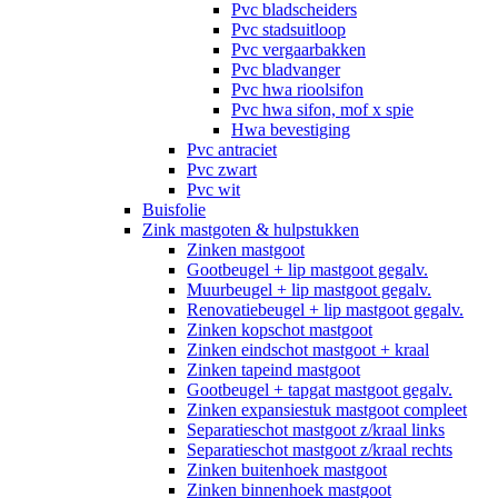
Pvc bladscheiders
Pvc stadsuitloop
Pvc vergaarbakken
Pvc bladvanger
Pvc hwa rioolsifon
Pvc hwa sifon, mof x spie
Hwa bevestiging
Pvc antraciet
Pvc zwart
Pvc wit
Buisfolie
Zink mastgoten & hulpstukken
Zinken mastgoot
Gootbeugel + lip mastgoot gegalv.
Muurbeugel + lip mastgoot gegalv.
Renovatiebeugel + lip mastgoot gegalv.
Zinken kopschot mastgoot
Zinken eindschot mastgoot + kraal
Zinken tapeind mastgoot
Gootbeugel + tapgat mastgoot gegalv.
Zinken expansiestuk mastgoot compleet
Separatieschot mastgoot z/kraal links
Separatieschot mastgoot z/kraal rechts
Zinken buitenhoek mastgoot
Zinken binnenhoek mastgoot