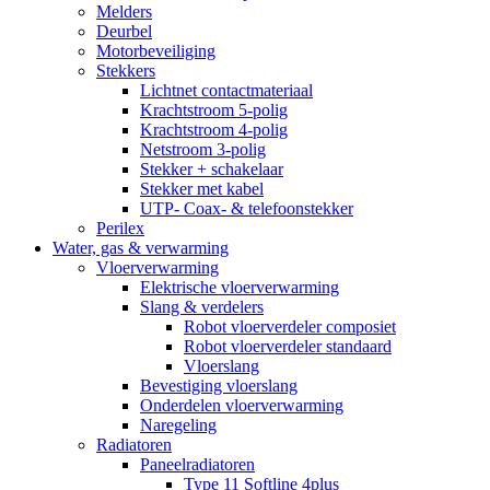
Melders
Deurbel
Motorbeveiliging
Stekkers
Lichtnet contactmateriaal
Krachtstroom 5-polig
Krachtstroom 4-polig
Netstroom 3-polig
Stekker + schakelaar
Stekker met kabel
UTP- Coax- & telefoonstekker
Perilex
Water, gas & verwarming
Vloerverwarming
Elektrische vloerverwarming
Slang & verdelers
Robot vloerverdeler composiet
Robot vloerverdeler standaard
Vloerslang
Bevestiging vloerslang
Onderdelen vloerverwarming
Naregeling
Radiatoren
Paneelradiatoren
Type 11 Softline 4plus