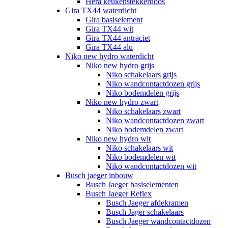
Hera keukenstekkerdoos
Gira TX44 waterdicht
Gira basiselement
Gira TX44 wit
Gira TX44 antraciet
Gira TX44 alu
Niko new hydro waterdicht
Niko new hydro grijs
Niko schakelaars grijs
Niko wandcontactdozen grijs
Niko bodemdelen grijs
Niko new hydro zwart
Niko schakelaars zwart
Niko wandcontactdozen zwart
Niko bodemdelen zwart
Niko new hydro wit
Niko schakelaars wit
Niko bodemdelen wit
Niko wandcontactdozen wit
Busch jaeger inbouw
Busch Jaeger basiselementen
Busch Jaeger Reflex
Busch Jaeger afdekramen
Busch Jager schakelaars
Busch Jaeger wandcontactdozen