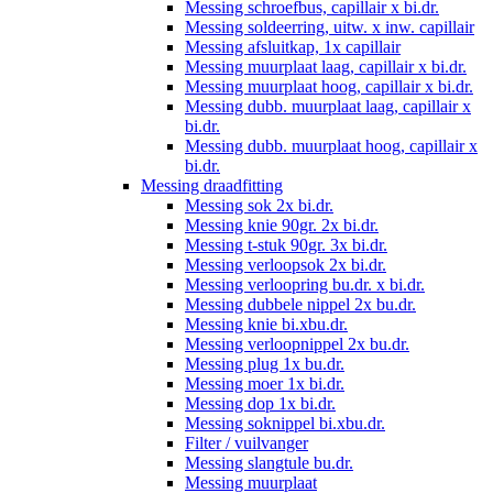
Messing schroefbus, capillair x bi.dr.
Messing soldeerring, uitw. x inw. capillair
Messing afsluitkap, 1x capillair
Messing muurplaat laag, capillair x bi.dr.
Messing muurplaat hoog, capillair x bi.dr.
Messing dubb. muurplaat laag, capillair x
bi.dr.
Messing dubb. muurplaat hoog, capillair x
bi.dr.
Messing draadfitting
Messing sok 2x bi.dr.
Messing knie 90gr. 2x bi.dr.
Messing t-stuk 90gr. 3x bi.dr.
Messing verloopsok 2x bi.dr.
Messing verloopring bu.dr. x bi.dr.
Messing dubbele nippel 2x bu.dr.
Messing knie bi.xbu.dr.
Messing verloopnippel 2x bu.dr.
Messing plug 1x bu.dr.
Messing moer 1x bi.dr.
Messing dop 1x bi.dr.
Messing soknippel bi.xbu.dr.
Filter / vuilvanger
Messing slangtule bu.dr.
Messing muurplaat