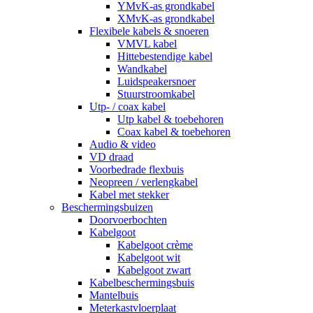
YMvK-as grondkabel
XMvK-as grondkabel
Flexibele kabels & snoeren
VMVL kabel
Hittebestendige kabel
Wandkabel
Luidspeakersnoer
Stuurstroomkabel
Utp- / coax kabel
Utp kabel & toebehoren
Coax kabel & toebehoren
Audio & video
VD draad
Voorbedrade flexbuis
Neopreen / verlengkabel
Kabel met stekker
Beschermingsbuizen
Doorvoerbochten
Kabelgoot
Kabelgoot crème
Kabelgoot wit
Kabelgoot zwart
Kabelbeschermingsbuis
Mantelbuis
Meterkastvloerplaat