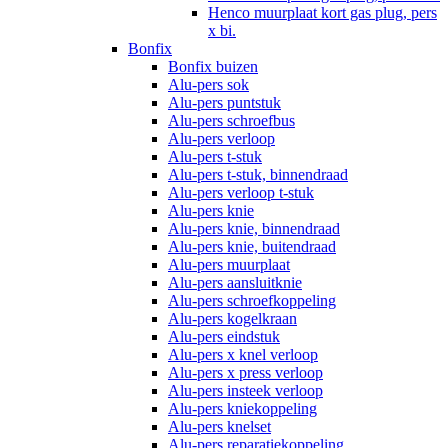
Henco muurplaat kort gas plug, pers
x bi.
Bonfix
Bonfix buizen
Alu-pers sok
Alu-pers puntstuk
Alu-pers schroefbus
Alu-pers verloop
Alu-pers t-stuk
Alu-pers t-stuk, binnendraad
Alu-pers verloop t-stuk
Alu-pers knie
Alu-pers knie, binnendraad
Alu-pers knie, buitendraad
Alu-pers muurplaat
Alu-pers aansluitknie
Alu-pers schroefkoppeling
Alu-pers kogelkraan
Alu-pers eindstuk
Alu-pers x knel verloop
Alu-pers x press verloop
Alu-pers insteek verloop
Alu-pers kniekoppeling
Alu-pers knelset
Alu-pers reparatiekoppeling