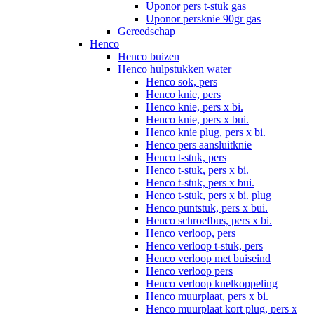
Uponor pers t-stuk gas
Uponor persknie 90gr gas
Gereedschap
Henco
Henco buizen
Henco hulpstukken water
Henco sok, pers
Henco knie, pers
Henco knie, pers x bi.
Henco knie, pers x bui.
Henco knie plug, pers x bi.
Henco pers aansluitknie
Henco t-stuk, pers
Henco t-stuk, pers x bi.
Henco t-stuk, pers x bui.
Henco t-stuk, pers x bi. plug
Henco puntstuk, pers x bui.
Henco schroefbus, pers x bi.
Henco verloop, pers
Henco verloop t-stuk, pers
Henco verloop met buiseind
Henco verloop pers
Henco verloop knelkoppeling
Henco muurplaat, pers x bi.
Henco muurplaat kort plug, pers x