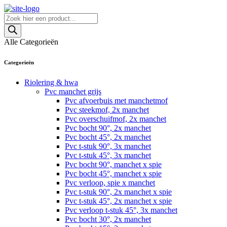
Skip
to
Producten
content
zoeken
Alle Categorieën
Categorieën
Riolering & hwa
Pvc manchet grijs
Pvc afvoerbuis met manchetmof
Pvc steekmof, 2x manchet
Pvc overschuifmof, 2x manchet
Pvc bocht 90°, 2x manchet
Pvc bocht 45°, 2x manchet
Pvc t-stuk 90°, 3x manchet
Pvc t-stuk 45°, 3x manchet
Pvc bocht 90°, manchet x spie
Pvc bocht 45°, manchet x spie
Pvc verloop, spie x manchet
Pvc t-stuk 90°, 2x manchet x spie
Pvc t-stuk 45°, 2x manchet x spie
Pvc verloop t-stuk 45°, 3x manchet
Pvc bocht 30°, 2x manchet