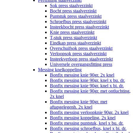
Persfitting staalverzinkt
Sok press staalverzinkt
Bocht press staalverzinkt
Puntstuk press staalverzinkt
Schroefbus press staalverzinkt
Insteekbocht press staalverzinkt
Knie press staalverzinkt
T-stuk press staalverzinkt
Eindkap press staalverzinkt
Overschuifsok press staalverzinkt
Verloopsok press staalverzinkt
Insteekverloop press staalverzinkt
Universele overgangsfitting press
Messing knelkoppeling
Bonfix messing knie 90gr. 2x knel
Bonfix messing knie 90gr. knel x bu. dr.
Bonfix messing knie 90gr. knel x bi. dr.
Bonfix messing knie 90gr. met ontluchting,
2x knel
Bonfix messing knie 90gr. met
aftapgelegenh. 2x knel
Bonfix messing verloopknie 90gr. 2x knel
Bonfix messing koppeling, 2x knel
Bonfix messing puntstuk, knel x bu. dr.
Bonfix messing schroefbus, knel x bi. dr.