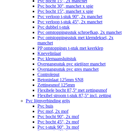
Pvc bocht 15°, 2x manchet
Pvc bocht 30°, manchet x spie
Pvc bocht 15°, manchet x spie
Pvc verloop t-stuk 90°, 2x manchet
Pvc verloop t-stuk 45°, 2x manchet
Pvc dubbel t-stuk
Pvc ontstoppingsstuk schroefkap, 2x manchet
Pvc ontstoppingsstuk met klemdeksel, 2x
manchet
PP ontstoppings t-stuk met keerklep
Knevelinlaat
Pvc klemaansluitstuk
Overgangsstuk pvc gietijzer manchet
Overgangsstuk pvc gres manchet
Controleput
Betoninlaat 125mm SN8
Zettingsmof 125mm
Flexibele bocht 87,5º met zettingsmof
Flexibel stroom t-stuk 87,5° incl. zetting
Pvc lijmverbinding grijs
Pvc buis
Pvc mof, 2x mof
Pvc bocht 90°, 2x mof
Pvc bocht 45°, 2x mof
Pvc t-stuk 90°, 3x mof