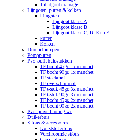
Taludgoot drainage
Lijngoten, putten & kolken
Lijngoten
Lijngoot klasse A
Lijngoot klasse B
Lijngoot klasse C, D, E en F
Putten
Kolken
Dompelpompen
Pompputten
Pvc topfit hulpstukken
TF bocht 45gr. 1x manchet
TF bocht 90gr. 1x manchet
TF steekmof
TF overschuifmof
TF t-stuk 45gr. 3x manchet
TF t-stuk 90gr. 3x manchet
TF bocht 45gr. 2x manchet
TF bocht 90gr. 2x manchet
Pvc lijmverbinding wit
Duikerbuis
Sifons & accessoires
Kunststof sifons
Verchroomde sifons
Closet afvoer