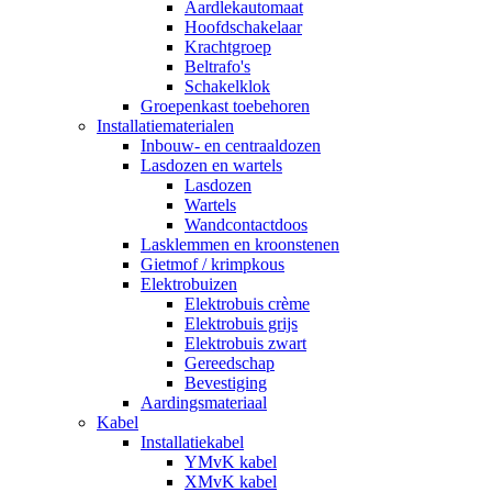
Aardlekautomaat
Hoofdschakelaar
Krachtgroep
Beltrafo's
Schakelklok
Groepenkast toebehoren
Installatiematerialen
Inbouw- en centraaldozen
Lasdozen en wartels
Lasdozen
Wartels
Wandcontactdoos
Lasklemmen en kroonstenen
Gietmof / krimpkous
Elektrobuizen
Elektrobuis crème
Elektrobuis grijs
Elektrobuis zwart
Gereedschap
Bevestiging
Aardingsmateriaal
Kabel
Installatiekabel
YMvK kabel
XMvK kabel