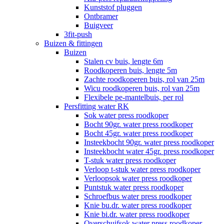
Kunststof pluggen
Ontbramer
Buigveer
3fit-push
Buizen & fittingen
Buizen
Stalen cv buis, lengte 6m
Roodkoperen buis, lengte 5m
Zachte roodkoperen buis, rol van 25m
Wicu roodkoperen buis, rol van 25m
Flexibele pe-mantelbuis, per rol
Persfitting water RK
Sok water press roodkoper
Bocht 90gr. water press roodkoper
Bocht 45gr. water press roodkoper
Insteekbocht 90gr. water press roodkoper
Insteekbocht water 45gr. press roodkoper
T-stuk water press roodkoper
Verloop t-stuk water press roodkoper
Verloopsok water press roodkoper
Puntstuk water press roodkoper
Schroefbus water press roodkoper
Knie bu.dr. water press roodkoper
Knie bi.dr. water press roodkoper
Overschuifsok water press roodkoper