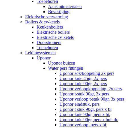
Toebehoren
Aansluitmaterialen
Bevestiging
Elektrische verwarming
Boilers & cv-ketels
Keukenboilers
Elektrische boilers
Elektrische cv-ketels
Doorstromers
Toebehoren
Leidingsystemen
Uponor
Uponor buizen
Water pers fittingen
Uponor sok/koppeling 2x pers
Uponor knie 45gr, 2x pers
Uponor knie 90gr, 2x pers
Uponor verloopkoppeling, 2x pers
Uponor t-stuk 90gr, 3x pers
Uponor verloop t-stuk 90gr, 3x pers
Uponor eindstuk, pers
Uponor t-stuk 90gr, pers x bi
Uponor knie 90gr, pers x bi.
Uponor knie 90gr, pers x bui. dr.
Uponor verloop, pers x bi.