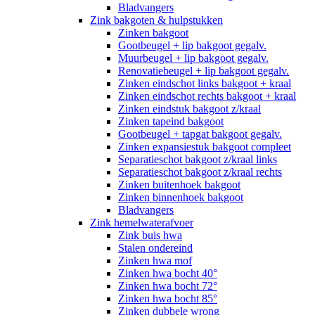
Bladvangers
Zink bakgoten & hulpstukken
Zinken bakgoot
Gootbeugel + lip bakgoot gegalv.
Muurbeugel + lip bakgoot gegalv.
Renovatiebeugel + lip bakgoot gegalv.
Zinken eindschot links bakgoot + kraal
Zinken eindschot rechts bakgoot + kraal
Zinken eindstuk bakgoot z/kraal
Zinken tapeind bakgoot
Gootbeugel + tapgat bakgoot gegalv.
Zinken expansiestuk bakgoot compleet
Separatieschot bakgoot z/kraal links
Separatieschot bakgoot z/kraal rechts
Zinken buitenhoek bakgoot
Zinken binnenhoek bakgoot
Bladvangers
Zink hemelwaterafvoer
Zink buis hwa
Stalen ondereind
Zinken hwa mof
Zinken hwa bocht 40°
Zinken hwa bocht 72°
Zinken hwa bocht 85°
Zinken dubbele wrong