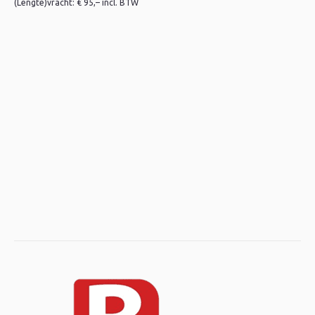
(Lengte)vracht: € 95,– incl. BTW