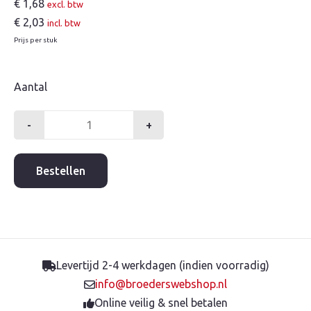
€
1,68
excl. btw
€
2,03
incl. btw
Prijs per stuk
Aantal
-
+
PP
pijpnippel
3/4"x150mm
Bestellen
aantal
Levertijd 2-4 werkdagen (indien voorradig)
info@broederswebshop.nl
Online veilig & snel betalen