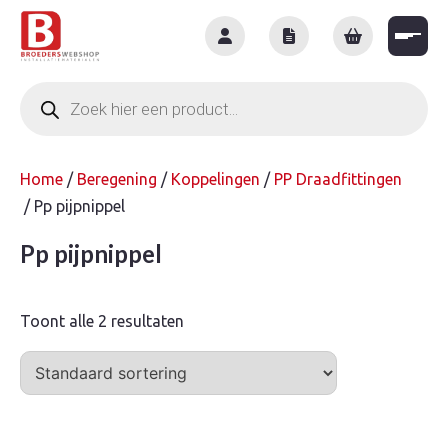
Skip
to
content
Producten
zoeken
Home
/
Beregening
/
Koppelingen
/
PP Draadfittingen
/ Pp pijpnippel
Pp pijpnippel
Toont alle 2 resultaten