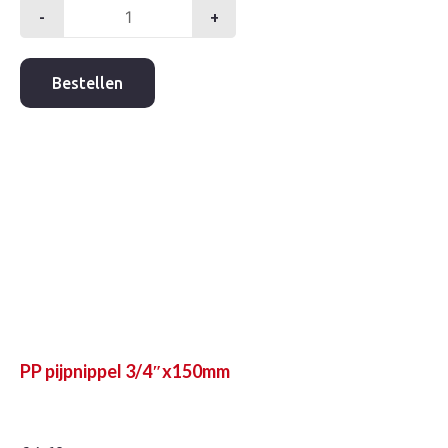
-
+
PP
pijpnippel
1/2"x150mm
Bestellen
aantal
PP pijpnippel 3/4″x150mm