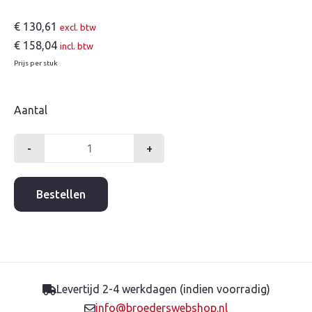
€
130,61
excl. btw
€
158,04
incl. btw
Prijs per stuk
Aantal
-
+
Pvc
perssapput
315mm
Bestellen
aantal
Levertijd 2-4 werkdagen (indien voorradig)
info@broederswebshop.nl