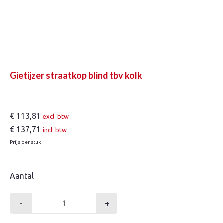
Gietijzer straatkop blind tbv kolk
€
113,81
excl. btw
€
137,71
incl. btw
Prijs per stuk
Aantal
-
+
Gietijzer
straatkop