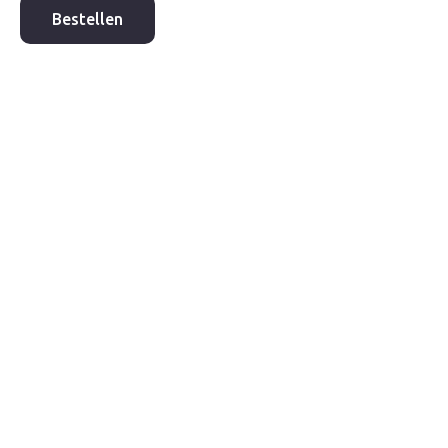
365x365mm
Bestellen
sleuf
tbv.
Ø315mm
aantal