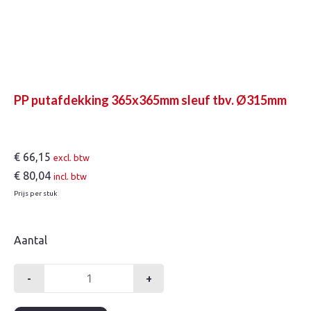
PP putafdekking 365x365mm sleuf tbv. Ø315mm
€
66,15
excl. btw
€
80,04
incl. btw
Prijs per stuk
Aantal
-
+
PP
putafdekking