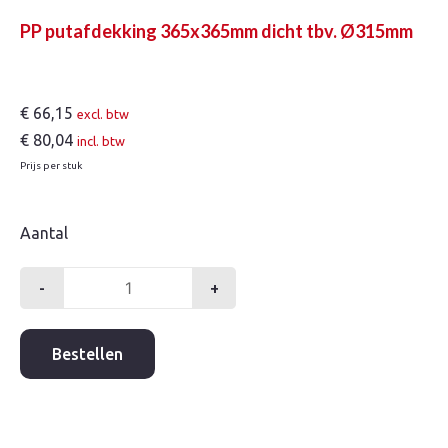
PP putafdekking 365x365mm dicht tbv. Ø315mm
€
66,15
excl. btw
€
80,04
incl. btw
Prijs per stuk
Aantal
-
+
PP
putafdekking
365x365mm
Bestellen
dicht
tbv.
Ø315mm