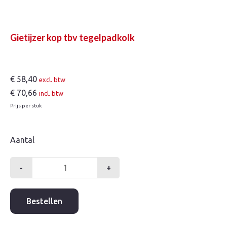
Gietijzer kop tbv tegelpadkolk
€
58,40
excl. btw
€
70,66
incl. btw
Prijs per stuk
Aantal
-
+
Gietijzer
kop
tbv
Bestellen
tegelpadkolk