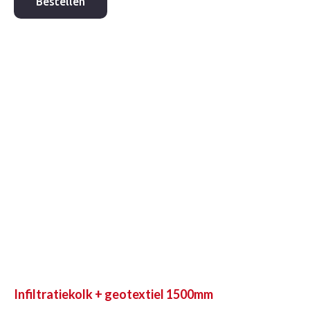
H=85cm
Bestellen
aantal
Infiltratiekolk + geotextiel 1500mm