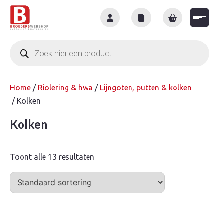
Skip
to
content
Producten
zoeken
Home
/
Riolering & hwa
/
Lijngoten, putten & kolken
/ Kolken
Kolken
Toont alle 13 resultaten