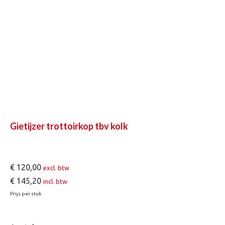
aantal
Gietijzer trottoirkop tbv kolk
€
120,00
excl. btw
€
145,20
incl. btw
Prijs per stuk