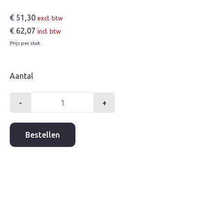
€
51,30
excl. btw
€
62,07
incl. btw
Prijs per stuk
Aantal
-
+
Pvc
onderbak
tbv
Bestellen
kolk
aantal