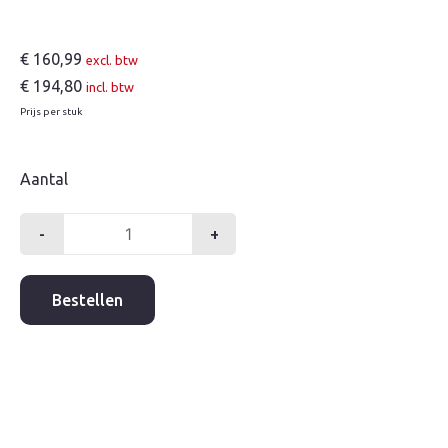
€
160,99
excl. btw
€
194,80
incl. btw
Prijs per stuk
Aantal
-
+
Infiltratiekolk
+
geotextiel
Bestellen
1500mm
aantal