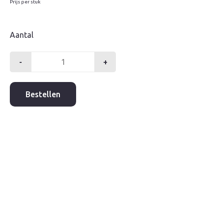
Prijs per stuk
Aantal
-
+
Pvc
onderbak
tbv
Bestellen
tegelpadkolk
aantal