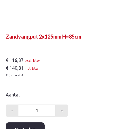
Zandvangput 2x125mm H=85cm
€
116,37
excl. btw
€
140,81
incl. btw
Prijs per stuk
Aantal
-
+
Zandvangput
2x125mm