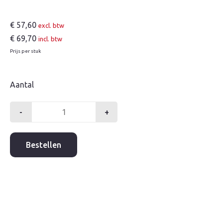
€
57,60
excl. btw
€
69,70
incl. btw
Prijs per stuk
Aantal
-
+
Gietijzer
straatkop
tbv
Bestellen
kolk
aantal