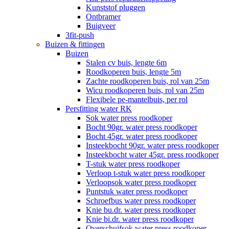
Kunststof pluggen
Ontbramer
Buigveer
3fit-push
Buizen & fittingen
Buizen
Stalen cv buis, lengte 6m
Roodkoperen buis, lengte 5m
Zachte roodkoperen buis, rol van 25m
Wicu roodkoperen buis, rol van 25m
Flexibele pe-mantelbuis, per rol
Persfitting water RK
Sok water press roodkoper
Bocht 90gr. water press roodkoper
Bocht 45gr. water press roodkoper
Insteekbocht 90gr. water press roodkoper
Insteekbocht water 45gr. press roodkoper
T-stuk water press roodkoper
Verloop t-stuk water press roodkoper
Verloopsok water press roodkoper
Puntstuk water press roodkoper
Schroefbus water press roodkoper
Knie bu.dr. water press roodkoper
Knie bi.dr. water press roodkoper
Overschuifsok water press roodkoper