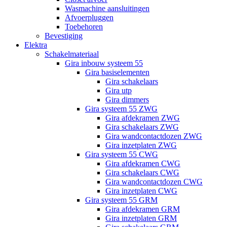
Wasmachine aansluitingen
Afvoerpluggen
Toebehoren
Bevestiging
Elektra
Schakelmateriaal
Gira inbouw systeem 55
Gira basiselementen
Gira schakelaars
Gira utp
Gira dimmers
Gira systeem 55 ZWG
Gira afdekramen ZWG
Gira schakelaars ZWG
Gira wandcontactdozen ZWG
Gira inzetplaten ZWG
Gira systeem 55 CWG
Gira afdekramen CWG
Gira schakelaars CWG
Gira wandcontactdozen CWG
Gira inzetplaten CWG
Gira systeem 55 GRM
Gira afdekramen GRM
Gira inzetplaten GRM