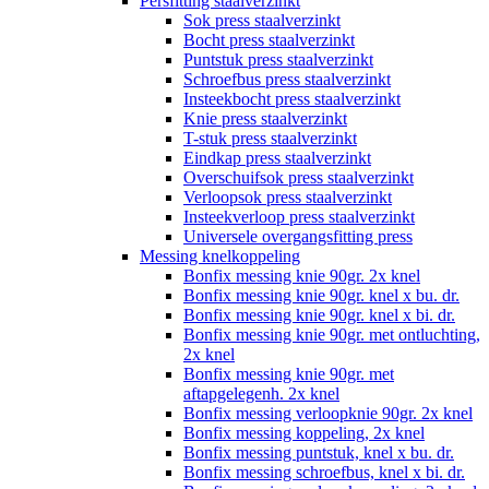
Persfitting staalverzinkt
Sok press staalverzinkt
Bocht press staalverzinkt
Puntstuk press staalverzinkt
Schroefbus press staalverzinkt
Insteekbocht press staalverzinkt
Knie press staalverzinkt
T-stuk press staalverzinkt
Eindkap press staalverzinkt
Overschuifsok press staalverzinkt
Verloopsok press staalverzinkt
Insteekverloop press staalverzinkt
Universele overgangsfitting press
Messing knelkoppeling
Bonfix messing knie 90gr. 2x knel
Bonfix messing knie 90gr. knel x bu. dr.
Bonfix messing knie 90gr. knel x bi. dr.
Bonfix messing knie 90gr. met ontluchting,
2x knel
Bonfix messing knie 90gr. met
aftapgelegenh. 2x knel
Bonfix messing verloopknie 90gr. 2x knel
Bonfix messing koppeling, 2x knel
Bonfix messing puntstuk, knel x bu. dr.
Bonfix messing schroefbus, knel x bi. dr.