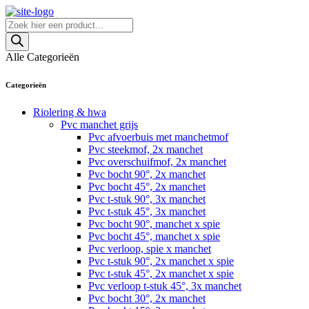
Skip
to
Producten
content
zoeken
Alle Categorieën
Categorieën
Riolering & hwa
Pvc manchet grijs
Pvc afvoerbuis met manchetmof
Pvc steekmof, 2x manchet
Pvc overschuifmof, 2x manchet
Pvc bocht 90°, 2x manchet
Pvc bocht 45°, 2x manchet
Pvc t-stuk 90°, 3x manchet
Pvc t-stuk 45°, 3x manchet
Pvc bocht 90°, manchet x spie
Pvc bocht 45°, manchet x spie
Pvc verloop, spie x manchet
Pvc t-stuk 90°, 2x manchet x spie
Pvc t-stuk 45°, 2x manchet x spie
Pvc verloop t-stuk 45°, 3x manchet
Pvc bocht 30°, 2x manchet