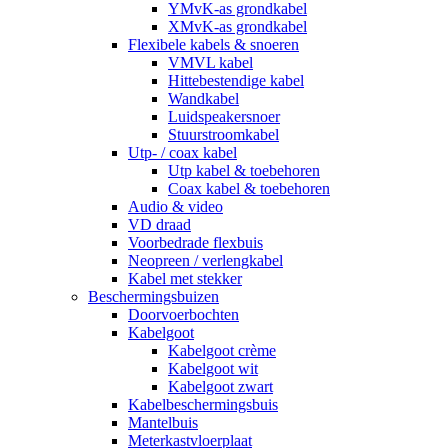
YMvK-as grondkabel
XMvK-as grondkabel
Flexibele kabels & snoeren
VMVL kabel
Hittebestendige kabel
Wandkabel
Luidspeakersnoer
Stuurstroomkabel
Utp- / coax kabel
Utp kabel & toebehoren
Coax kabel & toebehoren
Audio & video
VD draad
Voorbedrade flexbuis
Neopreen / verlengkabel
Kabel met stekker
Beschermingsbuizen
Doorvoerbochten
Kabelgoot
Kabelgoot crème
Kabelgoot wit
Kabelgoot zwart
Kabelbeschermingsbuis
Mantelbuis
Meterkastvloerplaat