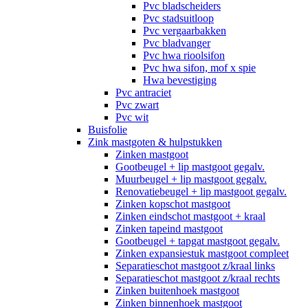
Pvc bladscheiders
Pvc stadsuitloop
Pvc vergaarbakken
Pvc bladvanger
Pvc hwa rioolsifon
Pvc hwa sifon, mof x spie
Hwa bevestiging
Pvc antraciet
Pvc zwart
Pvc wit
Buisfolie
Zink mastgoten & hulpstukken
Zinken mastgoot
Gootbeugel + lip mastgoot gegalv.
Muurbeugel + lip mastgoot gegalv.
Renovatiebeugel + lip mastgoot gegalv.
Zinken kopschot mastgoot
Zinken eindschot mastgoot + kraal
Zinken tapeind mastgoot
Gootbeugel + tapgat mastgoot gegalv.
Zinken expansiestuk mastgoot compleet
Separatieschot mastgoot z/kraal links
Separatieschot mastgoot z/kraal rechts
Zinken buitenhoek mastgoot
Zinken binnenhoek mastgoot