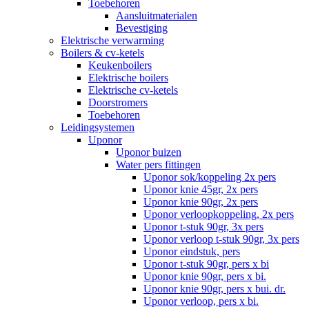
Toebehoren
Aansluitmaterialen
Bevestiging
Elektrische verwarming
Boilers & cv-ketels
Keukenboilers
Elektrische boilers
Elektrische cv-ketels
Doorstromers
Toebehoren
Leidingsystemen
Uponor
Uponor buizen
Water pers fittingen
Uponor sok/koppeling 2x pers
Uponor knie 45gr, 2x pers
Uponor knie 90gr, 2x pers
Uponor verloopkoppeling, 2x pers
Uponor t-stuk 90gr, 3x pers
Uponor verloop t-stuk 90gr, 3x pers
Uponor eindstuk, pers
Uponor t-stuk 90gr, pers x bi
Uponor knie 90gr, pers x bi.
Uponor knie 90gr, pers x bui. dr.
Uponor verloop, pers x bi.