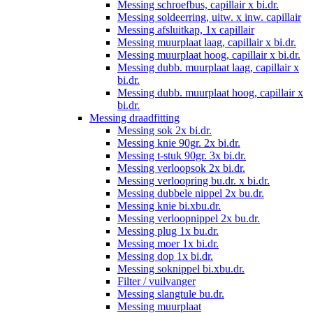
Messing schroefbus, capillair x bi.dr.
Messing soldeerring, uitw. x inw. capillair
Messing afsluitkap, 1x capillair
Messing muurplaat laag, capillair x bi.dr.
Messing muurplaat hoog, capillair x bi.dr.
Messing dubb. muurplaat laag, capillair x
bi.dr.
Messing dubb. muurplaat hoog, capillair x
bi.dr.
Messing draadfitting
Messing sok 2x bi.dr.
Messing knie 90gr. 2x bi.dr.
Messing t-stuk 90gr. 3x bi.dr.
Messing verloopsok 2x bi.dr.
Messing verloopring bu.dr. x bi.dr.
Messing dubbele nippel 2x bu.dr.
Messing knie bi.xbu.dr.
Messing verloopnippel 2x bu.dr.
Messing plug 1x bu.dr.
Messing moer 1x bi.dr.
Messing dop 1x bi.dr.
Messing soknippel bi.xbu.dr.
Filter / vuilvanger
Messing slangtule bu.dr.
Messing muurplaat