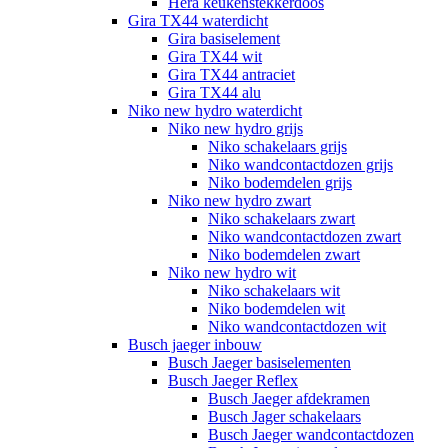
Hera keukenstekkerdoos
Gira TX44 waterdicht
Gira basiselement
Gira TX44 wit
Gira TX44 antraciet
Gira TX44 alu
Niko new hydro waterdicht
Niko new hydro grijs
Niko schakelaars grijs
Niko wandcontactdozen grijs
Niko bodemdelen grijs
Niko new hydro zwart
Niko schakelaars zwart
Niko wandcontactdozen zwart
Niko bodemdelen zwart
Niko new hydro wit
Niko schakelaars wit
Niko bodemdelen wit
Niko wandcontactdozen wit
Busch jaeger inbouw
Busch Jaeger basiselementen
Busch Jaeger Reflex
Busch Jaeger afdekramen
Busch Jager schakelaars
Busch Jaeger wandcontactdozen