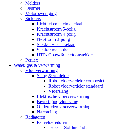
Melders
Deurbel
Motorbeveiliging
Stekkers
Lichtnet contactmateriaal
Krachtstroom 5-polig
Krachtstroom 4-polig
Netstroom 3-polig
Stekker + schakelaar
Stekker met kabel
UTP- Coax- & telefoonstekker
Perilex
Water, gas & verwarming
Vloerverwarming
Slang & verdelers
Robot vloerverdeler composiet
Robot vloerverdeler standaard
Vloerslang
Elektrische vloerverwarming
Bevestiging vloerslang
Onderdelen vloerverwarming
Naregeling
Radiatoren
Paneelradiatoren
Type 11 Softline 4plus