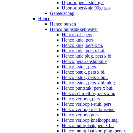
Uponor pers t-stuk gas
Uponor persknie 90gr gas
Gereedschap
Henco
Henco buizen
Henco hulpstukken water
Henco sok, pers
Henco knie, pers
Henco knie, pers x bi.
Henco knie, pers x bui.
Henco knie plug, pers x bi.
Henco pers aansluitknie
Henco t-stuk, pers
Henco t-stuk, pers x bi.
Henco t-stuk, pers x bui.
Henco t-stuk, pers x bi. plug
Henco puntstuk, pers x bui.
Henco schroefbus, pers x bi.
Henco verloop, pers
Henco verloop t-stuk, pers
Henco verloop met buiseind
Henco verloop pers
Henco verloop knelkoppeling
Henco muurplaat, pers x bi.
Henco muurplaat kort plug, pers x