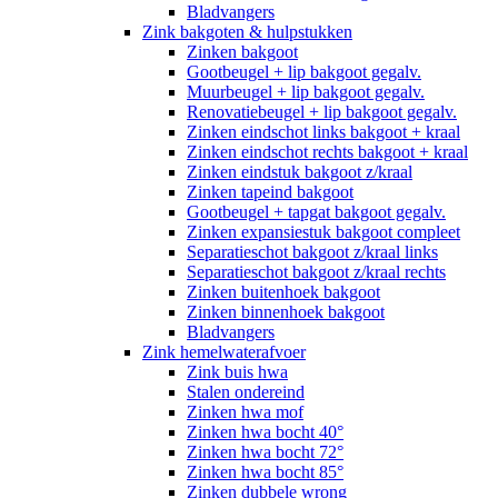
Bladvangers
Zink bakgoten & hulpstukken
Zinken bakgoot
Gootbeugel + lip bakgoot gegalv.
Muurbeugel + lip bakgoot gegalv.
Renovatiebeugel + lip bakgoot gegalv.
Zinken eindschot links bakgoot + kraal
Zinken eindschot rechts bakgoot + kraal
Zinken eindstuk bakgoot z/kraal
Zinken tapeind bakgoot
Gootbeugel + tapgat bakgoot gegalv.
Zinken expansiestuk bakgoot compleet
Separatieschot bakgoot z/kraal links
Separatieschot bakgoot z/kraal rechts
Zinken buitenhoek bakgoot
Zinken binnenhoek bakgoot
Bladvangers
Zink hemelwaterafvoer
Zink buis hwa
Stalen ondereind
Zinken hwa mof
Zinken hwa bocht 40°
Zinken hwa bocht 72°
Zinken hwa bocht 85°
Zinken dubbele wrong