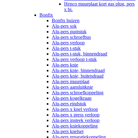
Henco muurplaat kort gas plug, pers
x bi.
Bonfix
Bonfix buizen
Alu-pers sok
Alu-pers puntstuk
Alu-pers schroefbus
Alu-pers verloop
Alu-pers t-stuk
Alu-pers t-stuk, binnendraad
Alu-pers verloop t-stuk
Alu-pers knie
Alu-pers knie, binnendraad
Alu-pers knie, buitendraad
Alu-pers muurplaat
Alu-pers aansluitknie
Alu-pers schroefkoppeling
Alu-pers kogelkraan
Alu-pers eindstuk
Alu-pers x knel verloop
Alu-pers x press verloop
Alu-pers insteek verloop
Alu-pers kniekoppeling
Alu-pers knelset
Alu-pers reparatiekoppeling