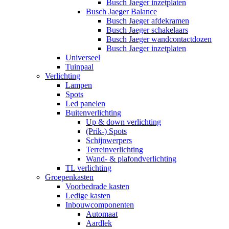
Busch Jaeger inzetplaten
Busch Jaeger Balance
Busch Jaeger afdekramen
Busch Jaeger schakelaars
Busch Jaeger wandcontactdozen
Busch Jaeger inzetplaten
Universeel
Tuinpaal
Verlichting
Lampen
Spots
Led panelen
Buitenverlichting
Up & down verlichting
(Prik-) Spots
Schijnwerpers
Terreinverlichting
Wand- & plafondverlichting
TL verlichting
Groepenkasten
Voorbedrade kasten
Ledige kasten
Inbouwcomponenten
Automaat
Aardlek