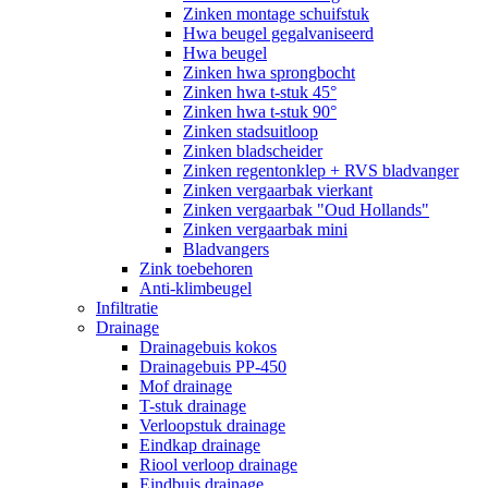
Zinken montage schuifstuk
Hwa beugel gegalvaniseerd
Hwa beugel
Zinken hwa sprongbocht
Zinken hwa t-stuk 45°
Zinken hwa t-stuk 90°
Zinken stadsuitloop
Zinken bladscheider
Zinken regentonklep + RVS bladvanger
Zinken vergaarbak vierkant
Zinken vergaarbak "Oud Hollands"
Zinken vergaarbak mini
Bladvangers
Zink toebehoren
Anti-klimbeugel
Infiltratie
Drainage
Drainagebuis kokos
Drainagebuis PP-450
Mof drainage
T-stuk drainage
Verloopstuk drainage
Eindkap drainage
Riool verloop drainage
Eindbuis drainage