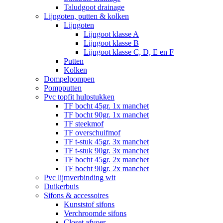
Taludgoot drainage
Lijngoten, putten & kolken
Lijngoten
Lijngoot klasse A
Lijngoot klasse B
Lijngoot klasse C, D, E en F
Putten
Kolken
Dompelpompen
Pompputten
Pvc topfit hulpstukken
TF bocht 45gr. 1x manchet
TF bocht 90gr. 1x manchet
TF steekmof
TF overschuifmof
TF t-stuk 45gr. 3x manchet
TF t-stuk 90gr. 3x manchet
TF bocht 45gr. 2x manchet
TF bocht 90gr. 2x manchet
Pvc lijmverbinding wit
Duikerbuis
Sifons & accessoires
Kunststof sifons
Verchroomde sifons
Closet afvoer