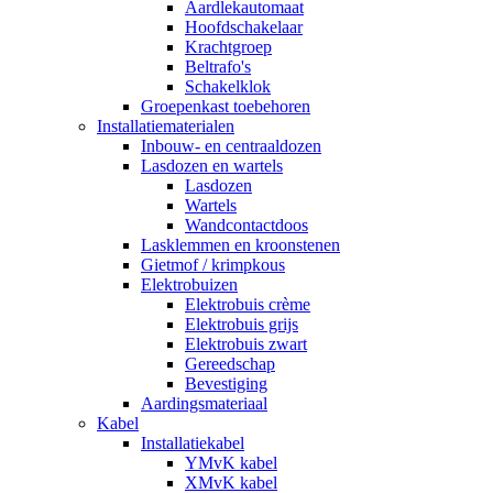
Aardlekautomaat
Hoofdschakelaar
Krachtgroep
Beltrafo's
Schakelklok
Groepenkast toebehoren
Installatiematerialen
Inbouw- en centraaldozen
Lasdozen en wartels
Lasdozen
Wartels
Wandcontactdoos
Lasklemmen en kroonstenen
Gietmof / krimpkous
Elektrobuizen
Elektrobuis crème
Elektrobuis grijs
Elektrobuis zwart
Gereedschap
Bevestiging
Aardingsmateriaal
Kabel
Installatiekabel
YMvK kabel
XMvK kabel