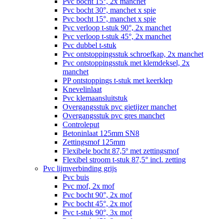
Pvc bocht 15°, 2x manchet
Pvc bocht 30°, manchet x spie
Pvc bocht 15°, manchet x spie
Pvc verloop t-stuk 90°, 2x manchet
Pvc verloop t-stuk 45°, 2x manchet
Pvc dubbel t-stuk
Pvc ontstoppingsstuk schroefkap, 2x manchet
Pvc ontstoppingsstuk met klemdeksel, 2x
manchet
PP ontstoppings t-stuk met keerklep
Knevelinlaat
Pvc klemaansluitstuk
Overgangsstuk pvc gietijzer manchet
Overgangsstuk pvc gres manchet
Controleput
Betoninlaat 125mm SN8
Zettingsmof 125mm
Flexibele bocht 87,5º met zettingsmof
Flexibel stroom t-stuk 87,5° incl. zetting
Pvc lijmverbinding grijs
Pvc buis
Pvc mof, 2x mof
Pvc bocht 90°, 2x mof
Pvc bocht 45°, 2x mof
Pvc t-stuk 90°, 3x mof