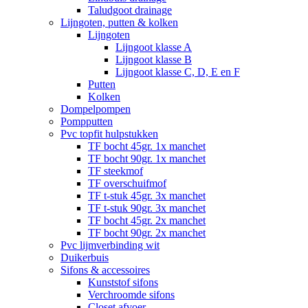
Taludgoot drainage
Lijngoten, putten & kolken
Lijngoten
Lijngoot klasse A
Lijngoot klasse B
Lijngoot klasse C, D, E en F
Putten
Kolken
Dompelpompen
Pompputten
Pvc topfit hulpstukken
TF bocht 45gr. 1x manchet
TF bocht 90gr. 1x manchet
TF steekmof
TF overschuifmof
TF t-stuk 45gr. 3x manchet
TF t-stuk 90gr. 3x manchet
TF bocht 45gr. 2x manchet
TF bocht 90gr. 2x manchet
Pvc lijmverbinding wit
Duikerbuis
Sifons & accessoires
Kunststof sifons
Verchroomde sifons
Closet afvoer