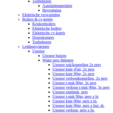
Toebehoren
Aansluitmaterialen
Bevestiging
Elektrische verwarming
Boilers & cv-ketels
Keukenboilers
Elektrische boilers
Elektrische cv-ketels
Doorstromers
Toebehoren
Leidingsystemen
Uponor
Uponor buizen
Water pers fittingen
Uponor sok/koppeling 2x pers
Uponor knie 45gr, 2x pers
Uponor knie 90gr, 2x pers
Uponor verloopkoppeling, 2x pers
Uponor t-stuk 90gr, 3x pers
Uponor verloop t-stuk 90gr, 3x pers
Uponor eindstuk, pers
Uponor t-stuk 90gr, pers x bi
Uponor knie 90gr, pers x bi.
Uponor knie 90gr, pers x bui. dr.
Uponor verloop, pers x bi.