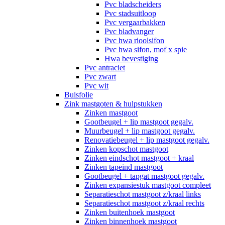
Pvc bladscheiders
Pvc stadsuitloop
Pvc vergaarbakken
Pvc bladvanger
Pvc hwa rioolsifon
Pvc hwa sifon, mof x spie
Hwa bevestiging
Pvc antraciet
Pvc zwart
Pvc wit
Buisfolie
Zink mastgoten & hulpstukken
Zinken mastgoot
Gootbeugel + lip mastgoot gegalv.
Muurbeugel + lip mastgoot gegalv.
Renovatiebeugel + lip mastgoot gegalv.
Zinken kopschot mastgoot
Zinken eindschot mastgoot + kraal
Zinken tapeind mastgoot
Gootbeugel + tapgat mastgoot gegalv.
Zinken expansiestuk mastgoot compleet
Separatieschot mastgoot z/kraal links
Separatieschot mastgoot z/kraal rechts
Zinken buitenhoek mastgoot
Zinken binnenhoek mastgoot