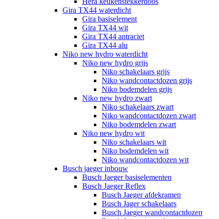
Hera keukenstekkerdoos
Gira TX44 waterdicht
Gira basiselement
Gira TX44 wit
Gira TX44 antraciet
Gira TX44 alu
Niko new hydro waterdicht
Niko new hydro grijs
Niko schakelaars grijs
Niko wandcontactdozen grijs
Niko bodemdelen grijs
Niko new hydro zwart
Niko schakelaars zwart
Niko wandcontactdozen zwart
Niko bodemdelen zwart
Niko new hydro wit
Niko schakelaars wit
Niko bodemdelen wit
Niko wandcontactdozen wit
Busch jaeger inbouw
Busch Jaeger basiselementen
Busch Jaeger Reflex
Busch Jaeger afdekramen
Busch Jager schakelaars
Busch Jaeger wandcontactdozen