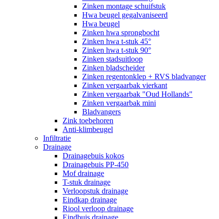
Zinken montage schuifstuk
Hwa beugel gegalvaniseerd
Hwa beugel
Zinken hwa sprongbocht
Zinken hwa t-stuk 45°
Zinken hwa t-stuk 90°
Zinken stadsuitloop
Zinken bladscheider
Zinken regentonklep + RVS bladvanger
Zinken vergaarbak vierkant
Zinken vergaarbak "Oud Hollands"
Zinken vergaarbak mini
Bladvangers
Zink toebehoren
Anti-klimbeugel
Infiltratie
Drainage
Drainagebuis kokos
Drainagebuis PP-450
Mof drainage
T-stuk drainage
Verloopstuk drainage
Eindkap drainage
Riool verloop drainage
Eindbuis drainage