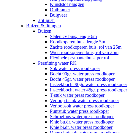
Kunststof pluggen
Ontbramer
Buigveer
3fit-push
Buizen & fittingen
Buizen
Stalen cv buis, lengte 6m
Roodkoperen buis, lengte 5m
Zachte roodkoperen buis, rol van 25m
Wicu roodkoperen buis, rol van 25m
Flexibele pe-mantelbuis, per rol
Persfitting water RK
Sok water press roodkoper
Bocht 90gr. water press roodkoper
Bocht 45gr. water press roodkoper
Insteekbocht 90gr. water press roodkoper
Insteekbocht water 45gr. press roodkoper
T-stuk water press roodkoper
Verloop t-stuk water press roodkoper
Verloopsok water press roodkoper
Puntstuk water press roodkoper
Schroefbus water press roodkoper
Knie bu.dr. water press roodkoper
Knie bi.dr. water press roodkoper
Overschuifsok water press roodkoper