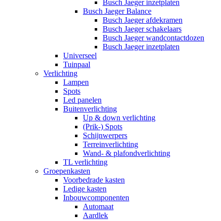
Busch Jaeger inzetplaten
Busch Jaeger Balance
Busch Jaeger afdekramen
Busch Jaeger schakelaars
Busch Jaeger wandcontactdozen
Busch Jaeger inzetplaten
Universeel
Tuinpaal
Verlichting
Lampen
Spots
Led panelen
Buitenverlichting
Up & down verlichting
(Prik-) Spots
Schijnwerpers
Terreinverlichting
Wand- & plafondverlichting
TL verlichting
Groepenkasten
Voorbedrade kasten
Ledige kasten
Inbouwcomponenten
Automaat
Aardlek