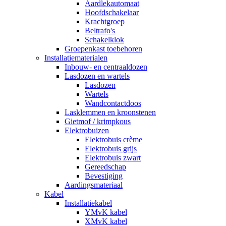
Aardlekautomaat
Hoofdschakelaar
Krachtgroep
Beltrafo's
Schakelklok
Groepenkast toebehoren
Installatiematerialen
Inbouw- en centraaldozen
Lasdozen en wartels
Lasdozen
Wartels
Wandcontactdoos
Lasklemmen en kroonstenen
Gietmof / krimpkous
Elektrobuizen
Elektrobuis crème
Elektrobuis grijs
Elektrobuis zwart
Gereedschap
Bevestiging
Aardingsmateriaal
Kabel
Installatiekabel
YMvK kabel
XMvK kabel