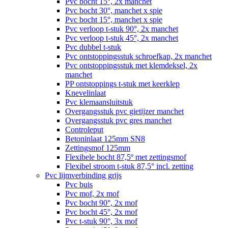
Pvc bocht 15°, 2x manchet
Pvc bocht 30°, manchet x spie
Pvc bocht 15°, manchet x spie
Pvc verloop t-stuk 90°, 2x manchet
Pvc verloop t-stuk 45°, 2x manchet
Pvc dubbel t-stuk
Pvc ontstoppingsstuk schroefkap, 2x manchet
Pvc ontstoppingsstuk met klemdeksel, 2x
manchet
PP ontstoppings t-stuk met keerklep
Knevelinlaat
Pvc klemaansluitstuk
Overgangsstuk pvc gietijzer manchet
Overgangsstuk pvc gres manchet
Controleput
Betoninlaat 125mm SN8
Zettingsmof 125mm
Flexibele bocht 87,5º met zettingsmof
Flexibel stroom t-stuk 87,5° incl. zetting
Pvc lijmverbinding grijs
Pvc buis
Pvc mof, 2x mof
Pvc bocht 90°, 2x mof
Pvc bocht 45°, 2x mof
Pvc t-stuk 90°, 3x mof