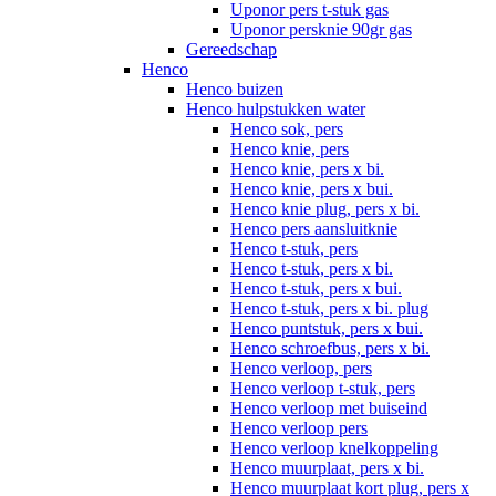
Uponor pers t-stuk gas
Uponor persknie 90gr gas
Gereedschap
Henco
Henco buizen
Henco hulpstukken water
Henco sok, pers
Henco knie, pers
Henco knie, pers x bi.
Henco knie, pers x bui.
Henco knie plug, pers x bi.
Henco pers aansluitknie
Henco t-stuk, pers
Henco t-stuk, pers x bi.
Henco t-stuk, pers x bui.
Henco t-stuk, pers x bi. plug
Henco puntstuk, pers x bui.
Henco schroefbus, pers x bi.
Henco verloop, pers
Henco verloop t-stuk, pers
Henco verloop met buiseind
Henco verloop pers
Henco verloop knelkoppeling
Henco muurplaat, pers x bi.
Henco muurplaat kort plug, pers x