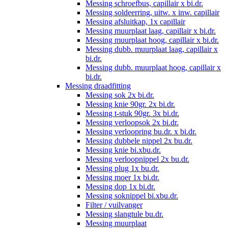
Messing schroefbus, capillair x bi.dr.
Messing soldeerring, uitw. x inw. capillair
Messing afsluitkap, 1x capillair
Messing muurplaat laag, capillair x bi.dr.
Messing muurplaat hoog, capillair x bi.dr.
Messing dubb. muurplaat laag, capillair x
bi.dr.
Messing dubb. muurplaat hoog, capillair x
bi.dr.
Messing draadfitting
Messing sok 2x bi.dr.
Messing knie 90gr. 2x bi.dr.
Messing t-stuk 90gr. 3x bi.dr.
Messing verloopsok 2x bi.dr.
Messing verloopring bu.dr. x bi.dr.
Messing dubbele nippel 2x bu.dr.
Messing knie bi.xbu.dr.
Messing verloopnippel 2x bu.dr.
Messing plug 1x bu.dr.
Messing moer 1x bi.dr.
Messing dop 1x bi.dr.
Messing soknippel bi.xbu.dr.
Filter / vuilvanger
Messing slangtule bu.dr.
Messing muurplaat