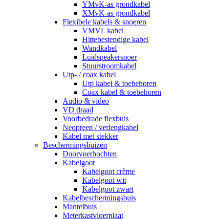
YMvK-as grondkabel
XMvK-as grondkabel
Flexibele kabels & snoeren
VMVL kabel
Hittebestendige kabel
Wandkabel
Luidspeakersnoer
Stuurstroomkabel
Utp- / coax kabel
Utp kabel & toebehoren
Coax kabel & toebehoren
Audio & video
VD draad
Voorbedrade flexbuis
Neopreen / verlengkabel
Kabel met stekker
Beschermingsbuizen
Doorvoerbochten
Kabelgoot
Kabelgoot crème
Kabelgoot wit
Kabelgoot zwart
Kabelbeschermingsbuis
Mantelbuis
Meterkastvloerplaat