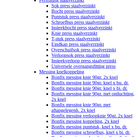
Persfitting staalverzinkt
Sok press staalverzinkt
Bocht press staalverzinkt
Puntstuk press staalverzinkt
Schroefbus press staalverzinkt
Insteekbocht press staalverzinkt
Knie press staalverzinkt
T-stuk press staalverzinkt
Eindkap press staalverzinkt
Overschuifsok press staalverzinkt
Verloopsok press staalverzinkt
Insteekverloop press staalverzinkt
Universele overgangsfitting press
Messing knelkoppeling
Bonfix messing knie 90gr. 2x knel
Bonfix messing knie 90gr. knel x bu. dr.
Bonfix messing knie 90gr. knel x bi. dr.
Bonfix messing knie 90gr. met ontluchting,
2x knel
Bonfix messing knie 90gr. met
aftapgelegenh. 2x knel
Bonfix messing verloopknie 90gr. 2x knel
Bonfix messing koppeling, 2x knel
Bonfix messing puntstuk, knel x bu. dr.
Bonfix messing schroefbus, knel x bi. dr.