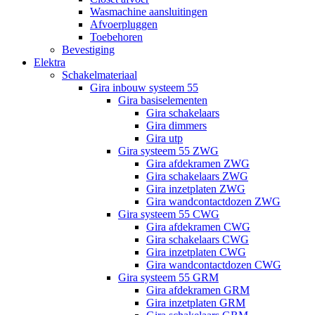
Wasmachine aansluitingen
Afvoerpluggen
Toebehoren
Bevestiging
Elektra
Schakelmateriaal
Gira inbouw systeem 55
Gira basiselementen
Gira schakelaars
Gira dimmers
Gira utp
Gira systeem 55 ZWG
Gira afdekramen ZWG
Gira schakelaars ZWG
Gira inzetplaten ZWG
Gira wandcontactdozen ZWG
Gira systeem 55 CWG
Gira afdekramen CWG
Gira schakelaars CWG
Gira inzetplaten CWG
Gira wandcontactdozen CWG
Gira systeem 55 GRM
Gira afdekramen GRM
Gira inzetplaten GRM