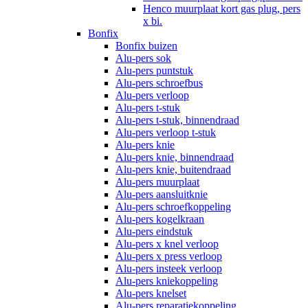
Henco muurplaat kort gas plug, pers
x bi.
Bonfix
Bonfix buizen
Alu-pers sok
Alu-pers puntstuk
Alu-pers schroefbus
Alu-pers verloop
Alu-pers t-stuk
Alu-pers t-stuk, binnendraad
Alu-pers verloop t-stuk
Alu-pers knie
Alu-pers knie, binnendraad
Alu-pers knie, buitendraad
Alu-pers muurplaat
Alu-pers aansluitknie
Alu-pers schroefkoppeling
Alu-pers kogelkraan
Alu-pers eindstuk
Alu-pers x knel verloop
Alu-pers x press verloop
Alu-pers insteek verloop
Alu-pers kniekoppeling
Alu-pers knelset
Alu-pers reparatiekoppeling