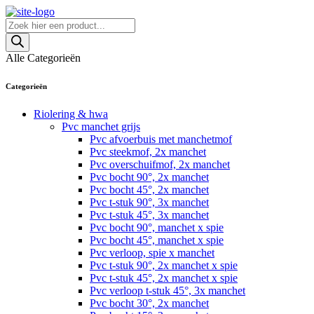
Skip
to
Producten
content
zoeken
Alle Categorieën
Categorieën
Riolering & hwa
Pvc manchet grijs
Pvc afvoerbuis met manchetmof
Pvc steekmof, 2x manchet
Pvc overschuifmof, 2x manchet
Pvc bocht 90°, 2x manchet
Pvc bocht 45°, 2x manchet
Pvc t-stuk 90°, 3x manchet
Pvc t-stuk 45°, 3x manchet
Pvc bocht 90°, manchet x spie
Pvc bocht 45°, manchet x spie
Pvc verloop, spie x manchet
Pvc t-stuk 90°, 2x manchet x spie
Pvc t-stuk 45°, 2x manchet x spie
Pvc verloop t-stuk 45°, 3x manchet
Pvc bocht 30°, 2x manchet