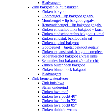
Bladvangers
Zink bakgoten & hulpstukken
Zinken bakgoot
Gootbeugel + lip bakgoot gegalv.
Muurbeugel + lip bakgoot gegalv.
Renovatiebeugel + lip bakgoot gegalv.
Zinken eindschot links bakgoot + kraal
Zinken eindschot rechts bakgoot + kraal
Zinken eindstuk bakgoot z/kraal
Zinken tapeind bakgoot
Gootbeugel + tapgat bakgoot gegalv.
Zinken expansiestuk bakgoot compleet
Separatieschot bakgoot z/kraal links
Separatieschot bakgoot z/kraal rechts
Zinken buitenhoek bakgoot
Zinken binnenhoek bakgoot
Bladvangers
Zink hemelwaterafvoer
Zink buis hwa
Stalen ondereind
Zinken hwa mof
Zinken hwa bocht 40°
Zinken hwa bocht 72°
Zinken hwa bocht 85°
Zinken dubbele wrong