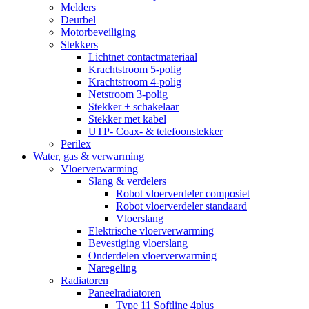
Melders
Deurbel
Motorbeveiliging
Stekkers
Lichtnet contactmateriaal
Krachtstroom 5-polig
Krachtstroom 4-polig
Netstroom 3-polig
Stekker + schakelaar
Stekker met kabel
UTP- Coax- & telefoonstekker
Perilex
Water, gas & verwarming
Vloerverwarming
Slang & verdelers
Robot vloerverdeler composiet
Robot vloerverdeler standaard
Vloerslang
Elektrische vloerverwarming
Bevestiging vloerslang
Onderdelen vloerverwarming
Naregeling
Radiatoren
Paneelradiatoren
Type 11 Softline 4plus