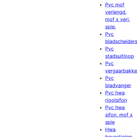
Pvc mof
verlengd,
mof x verj.
spie.
Pvc
bladscheider
Pvc
stadsuitloop
Pvc
vergaarbakk
Pvc
bladvanger
Pvc hwa
rioolsifon
Pvc hwa
sifon, mof x
spie
Hwa
bevestiging