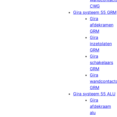
CWG
Gira systeem 55 GRM
Gira
afdekramen
GRM
Gira
inzetplaten
GRM
Gira
schakelaars
GRM
Gira
wandcontact
GRM
Gira systeem 55 ALU
Gira
afdekraam
alu