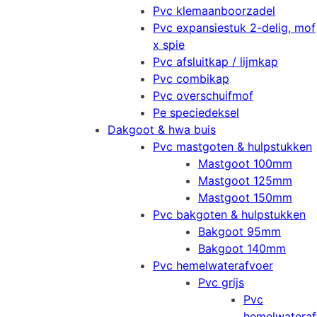
Pvc klemaanboorzadel
Pvc expansiestuk 2-delig, mof
x spie
Pvc afsluitkap / lijmkap
Pvc combikap
Pvc overschuifmof
Pe speciedeksel
Dakgoot & hwa buis
Pvc mastgoten & hulpstukken
Mastgoot 100mm
Mastgoot 125mm
Mastgoot 150mm
Pvc bakgoten & hulpstukken
Bakgoot 95mm
Bakgoot 140mm
Pvc hemelwaterafvoer
Pvc grijs
Pvc
hemelwateraf