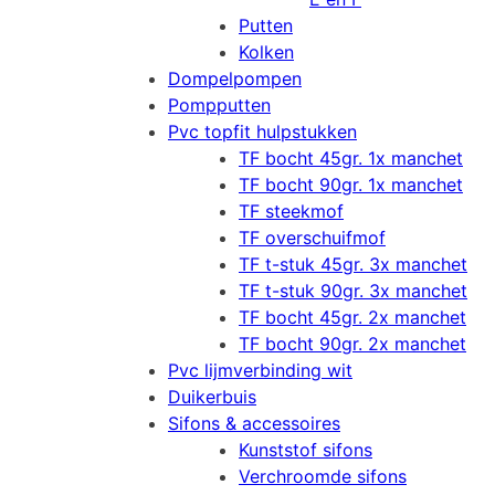
Putten
Kolken
Dompelpompen
Pompputten
Pvc topfit hulpstukken
TF bocht 45gr. 1x manchet
TF bocht 90gr. 1x manchet
TF steekmof
TF overschuifmof
TF t-stuk 45gr. 3x manchet
TF t-stuk 90gr. 3x manchet
TF bocht 45gr. 2x manchet
TF bocht 90gr. 2x manchet
Pvc lijmverbinding wit
Duikerbuis
Sifons & accessoires
Kunststof sifons
Verchroomde sifons