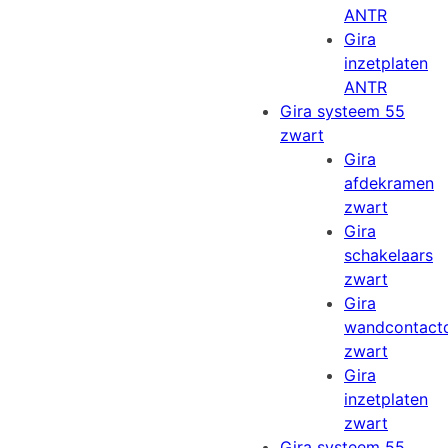
ANTR
Gira
inzetplaten
ANTR
Gira systeem 55
zwart
Gira
afdekramen
zwart
Gira
schakelaars
zwart
Gira
wandcontact
zwart
Gira
inzetplaten
zwart
Gira systeem 55