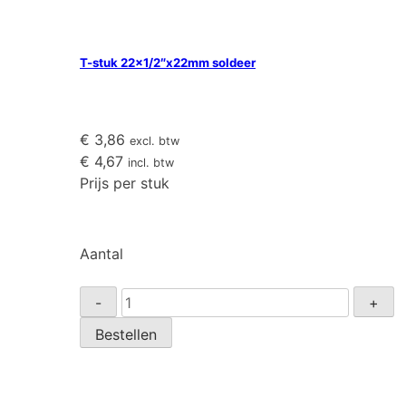
T-stuk 22×1/2″x22mm soldeer
€
3,86
excl. btw
€
4,67
incl. btw
Prijs per stuk
Aantal
T-
-
+
stuk
Bestellen
22x1/2"x22mm
soldeer
aantal