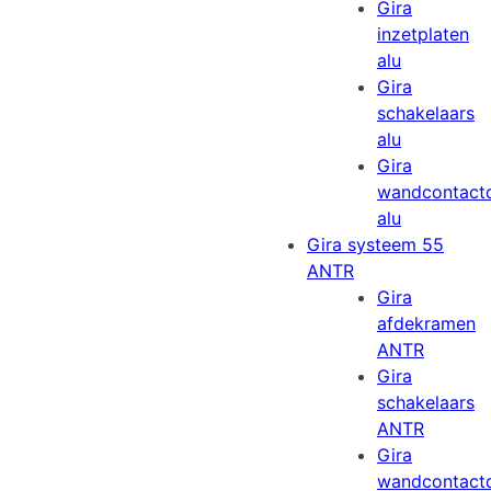
Gira
inzetplaten
alu
Gira
schakelaars
alu
Gira
wandcontact
alu
Gira systeem 55
ANTR
Gira
afdekramen
ANTR
Gira
schakelaars
ANTR
Gira
wandcontact