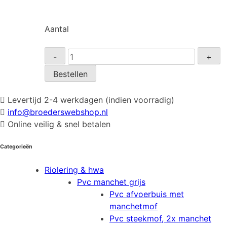
Aantal
T-
-
+
stuk
Bestellen
28x1/2"x28mm
soldeer
Levertijd 2-4 werkdagen (indien voorradig)
aantal
info@broederswebshop.nl
Online veilig & snel betalen
Categorieën
Riolering & hwa
Pvc manchet grijs
Pvc afvoerbuis met
manchetmof
Pvc steekmof, 2x manchet