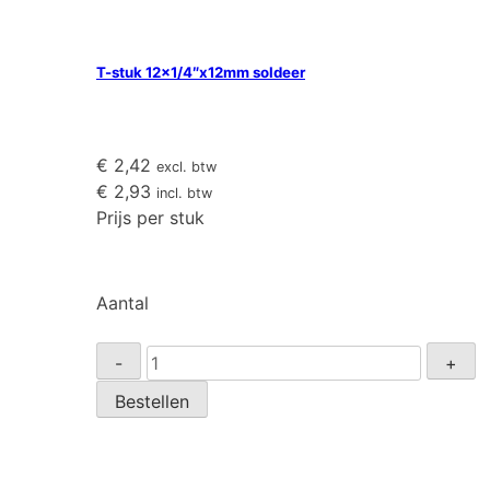
T-stuk 12×1/4″x12mm soldeer
€
2,42
excl. btw
€
2,93
incl. btw
Prijs per stuk
Aantal
T-
-
+
stuk
Bestellen
12x1/4"x12mm
soldeer
aantal