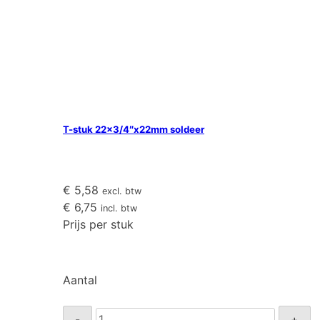
T-stuk 22×3/4″x22mm soldeer
€
5,58
excl. btw
€
6,75
incl. btw
Prijs per stuk
Aantal
T-
-
+