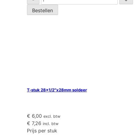
stuk
Bestellen
22x3/4"x22mm
soldeer
aantal
T-stuk 28×1/2″x28mm soldeer
€
6,00
excl. btw
€
7,26
incl. btw
Prijs per stuk