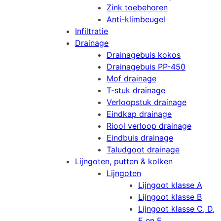
Zink toebehoren
Anti-klimbeugel
Infiltratie
Drainage
Drainagebuis kokos
Drainagebuis PP-450
Mof drainage
T-stuk drainage
Verloopstuk drainage
Eindkap drainage
Riool verloop drainage
Eindbuis drainage
Taludgoot drainage
Lijngoten, putten & kolken
Lijngoten
Lijngoot klasse A
Lijngoot klasse B
Lijngoot klasse C, D,
E en F