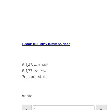
T-stuk 15×3/8″x15mm soldeer
€
1,46
excl. btw
€
1,77
incl. btw
Prijs per stuk
Aantal
T-
-
+