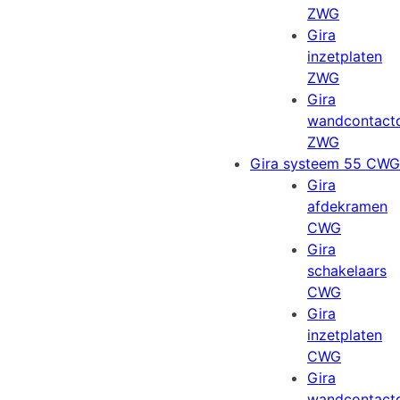
ZWG
Gira
inzetplaten
ZWG
Gira
wandcontact
ZWG
Gira systeem 55 CWG
Gira
afdekramen
CWG
Gira
schakelaars
CWG
Gira
inzetplaten
CWG
Gira
wandcontact