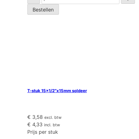
stuk
Bestellen
15x3/8"x15mm
soldeer
aantal
T-stuk 15×1/2″x15mm soldeer
€
3,58
excl. btw
€
4,33
incl. btw
Prijs per stuk