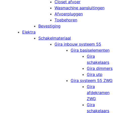
Closet afvoer
Wasmachine aansluitingen
Afvoerpluggen
Toebehoren
Bevestiging
Elektra
Schakelmateriaal
Gira inbouw systeem 55
Gira basiselementen
Gira
schakelaars
Gira dimmers
Gira utp
Gira systeem 55 ZWG
Gira
afdekramen
ZWG
Gira
schakelaars