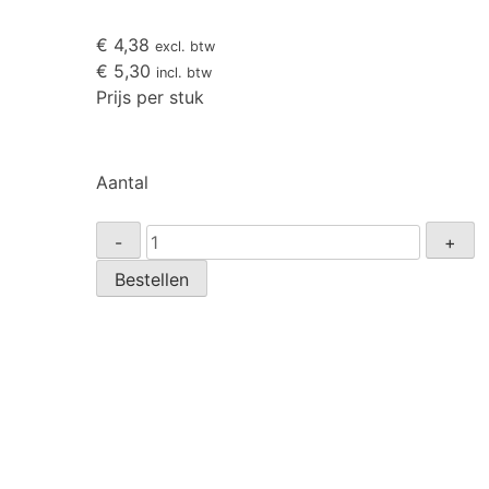
€
4,38
excl. btw
€
5,30
incl. btw
Prijs per stuk
Aantal
T-
-
+
stuk
Bestellen
22x1/4"x22mm
soldeer
aantal