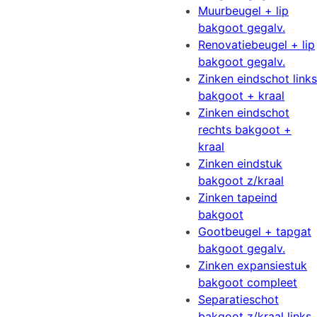
Muurbeugel + lip
bakgoot gegalv.
Renovatiebeugel + lip
bakgoot gegalv.
Zinken eindschot links
bakgoot + kraal
Zinken eindschot
rechts bakgoot +
kraal
Zinken eindstuk
bakgoot z/kraal
Zinken tapeind
bakgoot
Gootbeugel + tapgat
bakgoot gegalv.
Zinken expansiestuk
bakgoot compleet
Separatieschot
bakgoot z/kraal links