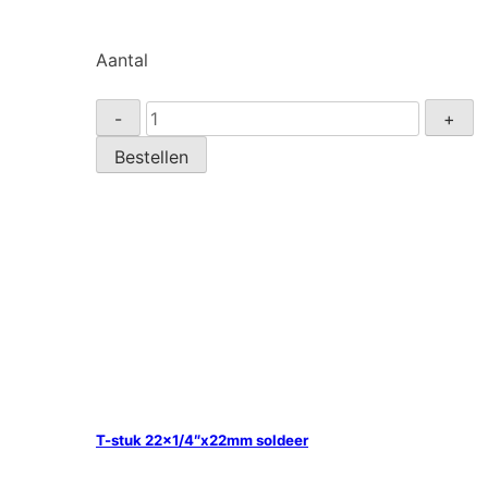
Aantal
T-
-
+
stuk
Bestellen
15x1/2"x15mm
soldeer
aantal
T-stuk 22×1/4″x22mm soldeer