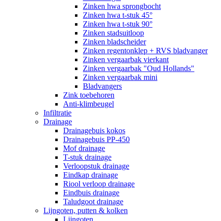
Zinken hwa sprongbocht
Zinken hwa t-stuk 45°
Zinken hwa t-stuk 90°
Zinken stadsuitloop
Zinken bladscheider
Zinken regentonklep + RVS bladvanger
Zinken vergaarbak vierkant
Zinken vergaarbak "Oud Hollands"
Zinken vergaarbak mini
Bladvangers
Zink toebehoren
Anti-klimbeugel
Infiltratie
Drainage
Drainagebuis kokos
Drainagebuis PP-450
Mof drainage
T-stuk drainage
Verloopstuk drainage
Eindkap drainage
Riool verloop drainage
Eindbuis drainage
Taludgoot drainage
Lijngoten, putten & kolken
Lijngoten