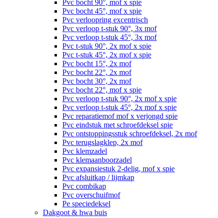
Pvc bocht 90°, mof x spie
Pvc bocht 45°, mof x spie
Pvc verloopring excentrisch
Pvc verloop t-stuk 90°, 3x mof
Pvc verloop t-stuk 45°, 3x mof
Pvc t-stuk 90°, 2x mof x spie
Pvc t-stuk 45°, 2x mof x spie
Pvc bocht 15°, 2x mof
Pvc bocht 22°, 2x mof
Pvc bocht 30°, 2x mof
Pvc bocht 22°, mof x spie
Pvc verloop t-stuk 90°, 2x mof x spie
Pvc verloop t-stuk 45°, 2x mof x spie
Pvc reparatiemof mof x verjongd spie
Pvc eindstuk met schroefdeksel spie
Pvc ontstoppingsstuk schroefdeksel, 2x mof
Pvc terugslagklep, 2x mof
Pvc klemzadel
Pvc klemaanboorzadel
Pvc expansiestuk 2-delig, mof x spie
Pvc afsluitkap / lijmkap
Pvc combikap
Pvc overschuifmof
Pe speciedeksel
Dakgoot & hwa buis