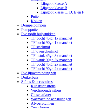
Lijngoot klasse A
Lijngoot klasse B
Lijngoot klasse C, D, E en F
Putten
Kolken
Dompelpompen
Pompputten
Pvc topfit hulpstukken
TF bocht 45gr. 1x manchet
TF bocht 90gr. 1x manchet
TF steekmof
TF overschuifmof
TF t-stuk 45gr. 3x manchet
TF t-stuk 90gr. 3x manchet
TF bocht 45gr. 2x manchet
TF bocht 90gr. 2x manchet
Pvc lijmverbinding wit
Duikerbuis
Sifons & accessoires
Kunststof sifons
Verchroomde sifons
Closet afvoer
Wasmachine aansluitingen
Afvoerpluggen
Toebehoren