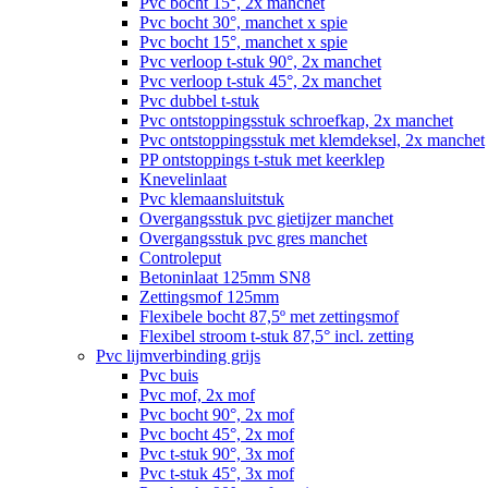
Pvc bocht 15°, 2x manchet
Pvc bocht 30°, manchet x spie
Pvc bocht 15°, manchet x spie
Pvc verloop t-stuk 90°, 2x manchet
Pvc verloop t-stuk 45°, 2x manchet
Pvc dubbel t-stuk
Pvc ontstoppingsstuk schroefkap, 2x manchet
Pvc ontstoppingsstuk met klemdeksel, 2x manchet
PP ontstoppings t-stuk met keerklep
Knevelinlaat
Pvc klemaansluitstuk
Overgangsstuk pvc gietijzer manchet
Overgangsstuk pvc gres manchet
Controleput
Betoninlaat 125mm SN8
Zettingsmof 125mm
Flexibele bocht 87,5º met zettingsmof
Flexibel stroom t-stuk 87,5° incl. zetting
Pvc lijmverbinding grijs
Pvc buis
Pvc mof, 2x mof
Pvc bocht 90°, 2x mof
Pvc bocht 45°, 2x mof
Pvc t-stuk 90°, 3x mof
Pvc t-stuk 45°, 3x mof