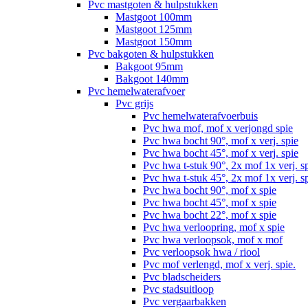
Pvc mastgoten & hulpstukken
Mastgoot 100mm
Mastgoot 125mm
Mastgoot 150mm
Pvc bakgoten & hulpstukken
Bakgoot 95mm
Bakgoot 140mm
Pvc hemelwaterafvoer
Pvc grijs
Pvc hemelwaterafvoerbuis
Pvc hwa mof, mof x verjongd spie
Pvc hwa bocht 90°, mof x verj. spie
Pvc hwa bocht 45°, mof x verj. spie
Pvc hwa t-stuk 90°, 2x mof 1x verj. s
Pvc hwa t-stuk 45°, 2x mof 1x verj. s
Pvc hwa bocht 90°, mof x spie
Pvc hwa bocht 45°, mof x spie
Pvc hwa bocht 22°, mof x spie
Pvc hwa verloopring, mof x spie
Pvc hwa verloopsok, mof x mof
Pvc verloopsok hwa / riool
Pvc mof verlengd, mof x verj. spie.
Pvc bladscheiders
Pvc stadsuitloop
Pvc vergaarbakken