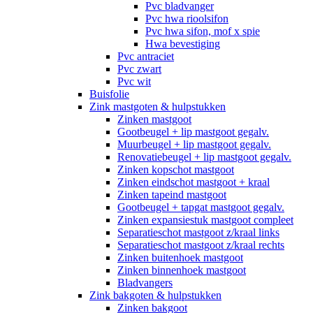
Pvc bladvanger
Pvc hwa rioolsifon
Pvc hwa sifon, mof x spie
Hwa bevestiging
Pvc antraciet
Pvc zwart
Pvc wit
Buisfolie
Zink mastgoten & hulpstukken
Zinken mastgoot
Gootbeugel + lip mastgoot gegalv.
Muurbeugel + lip mastgoot gegalv.
Renovatiebeugel + lip mastgoot gegalv.
Zinken kopschot mastgoot
Zinken eindschot mastgoot + kraal
Zinken tapeind mastgoot
Gootbeugel + tapgat mastgoot gegalv.
Zinken expansiestuk mastgoot compleet
Separatieschot mastgoot z/kraal links
Separatieschot mastgoot z/kraal rechts
Zinken buitenhoek mastgoot
Zinken binnenhoek mastgoot
Bladvangers
Zink bakgoten & hulpstukken
Zinken bakgoot