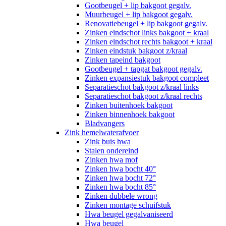
Gootbeugel + lip bakgoot gegalv.
Muurbeugel + lip bakgoot gegalv.
Renovatiebeugel + lip bakgoot gegalv.
Zinken eindschot links bakgoot + kraal
Zinken eindschot rechts bakgoot + kraal
Zinken eindstuk bakgoot z/kraal
Zinken tapeind bakgoot
Gootbeugel + tapgat bakgoot gegalv.
Zinken expansiestuk bakgoot compleet
Separatieschot bakgoot z/kraal links
Separatieschot bakgoot z/kraal rechts
Zinken buitenhoek bakgoot
Zinken binnenhoek bakgoot
Bladvangers
Zink hemelwaterafvoer
Zink buis hwa
Stalen ondereind
Zinken hwa mof
Zinken hwa bocht 40°
Zinken hwa bocht 72°
Zinken hwa bocht 85°
Zinken dubbele wrong
Zinken montage schuifstuk
Hwa beugel gegalvaniseerd
Hwa beugel