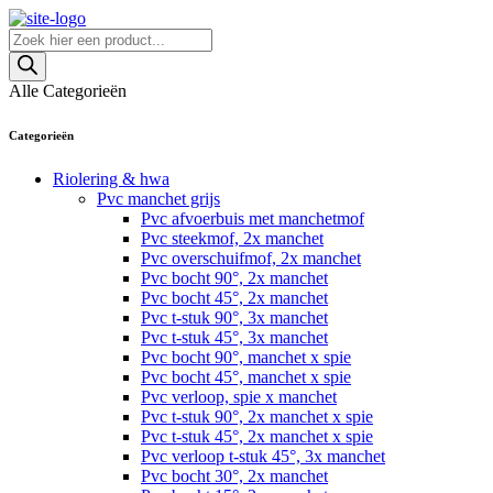
Skip
to
Producten
content
zoeken
Alle Categorieën
Categorieën
Riolering & hwa
Pvc manchet grijs
Pvc afvoerbuis met manchetmof
Pvc steekmof, 2x manchet
Pvc overschuifmof, 2x manchet
Pvc bocht 90°, 2x manchet
Pvc bocht 45°, 2x manchet
Pvc t-stuk 90°, 3x manchet
Pvc t-stuk 45°, 3x manchet
Pvc bocht 90°, manchet x spie
Pvc bocht 45°, manchet x spie
Pvc verloop, spie x manchet
Pvc t-stuk 90°, 2x manchet x spie
Pvc t-stuk 45°, 2x manchet x spie
Pvc verloop t-stuk 45°, 3x manchet
Pvc bocht 30°, 2x manchet