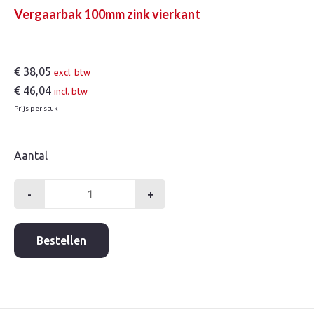
Vergaarbak 100mm zink vierkant
€
38,05
excl. btw
€
46,04
incl. btw
Prijs per stuk
Aantal
-
+
Vergaarbak
100mm
zink
Bestellen
vierkant
aantal