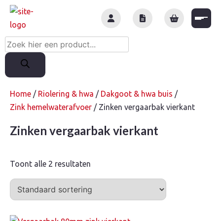
Skip
to
content
Producten
zoeken
Home
/
Riolering & hwa
/
Dakgoot & hwa buis
/
Zink hemelwaterafvoer
/ Zinken vergaarbak vierkant
Zinken vergaarbak vierkant
Toont alle 2 resultaten