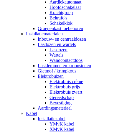
Aardlekautomaat
Hoofdschakelaar
Krachtgroep
Beltrafo's
Schakelklok
Groepenkast toebehoren
Installatiematerialen
Inbouw- en centraaldozen
Lasdozen en wartels
Lasdozen
Wartels
Wandcontactdoos
Lasklemmen en kroonstenen
Gietmof / krimpkous
Elektrobuizen
Elektrobuis crème
Elektrobuis grijs
Elektrobuis zwart
Gereedschap
Bevestiging
Aardingsmateriaal
Kabel
Installatiekabel
YMvK kabel
XMvK kabel