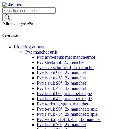
Skip
to
Producten
content
zoeken
Alle Categorieën
Categorieën
Riolering & hwa
Pvc manchet grijs
Pvc afvoerbuis met manchetmof
Pvc steekmof, 2x manchet
Pvc overschuifmof, 2x manchet
Pvc bocht 90°, 2x manchet
Pvc bocht 45°, 2x manchet
Pvc t-stuk 90°, 3x manchet
Pvc t-stuk 45°, 3x manchet
Pvc bocht 90°, manchet x spie
Pvc bocht 45°, manchet x spie
Pvc verloop, spie x manchet
Pvc t-stuk 90°, 2x manchet x spie
Pvc t-stuk 45°, 2x manchet x spie
Pvc verloop t-stuk 45°, 3x manchet
Pvc bocht 30°, 2x manchet