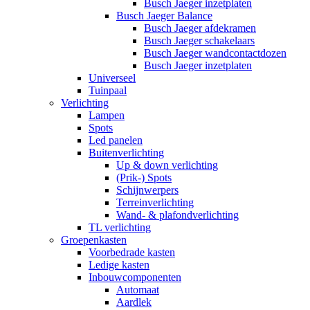
Busch Jaeger inzetplaten
Busch Jaeger Balance
Busch Jaeger afdekramen
Busch Jaeger schakelaars
Busch Jaeger wandcontactdozen
Busch Jaeger inzetplaten
Universeel
Tuinpaal
Verlichting
Lampen
Spots
Led panelen
Buitenverlichting
Up & down verlichting
(Prik-) Spots
Schijnwerpers
Terreinverlichting
Wand- & plafondverlichting
TL verlichting
Groepenkasten
Voorbedrade kasten
Ledige kasten
Inbouwcomponenten
Automaat
Aardlek