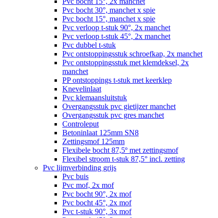
Pvc bocht 15°, 2x manchet
Pvc bocht 30°, manchet x spie
Pvc bocht 15°, manchet x spie
Pvc verloop t-stuk 90°, 2x manchet
Pvc verloop t-stuk 45°, 2x manchet
Pvc dubbel t-stuk
Pvc ontstoppingsstuk schroefkap, 2x manchet
Pvc ontstoppingsstuk met klemdeksel, 2x
manchet
PP ontstoppings t-stuk met keerklep
Knevelinlaat
Pvc klemaansluitstuk
Overgangsstuk pvc gietijzer manchet
Overgangsstuk pvc gres manchet
Controleput
Betoninlaat 125mm SN8
Zettingsmof 125mm
Flexibele bocht 87,5º met zettingsmof
Flexibel stroom t-stuk 87,5° incl. zetting
Pvc lijmverbinding grijs
Pvc buis
Pvc mof, 2x mof
Pvc bocht 90°, 2x mof
Pvc bocht 45°, 2x mof
Pvc t-stuk 90°, 3x mof