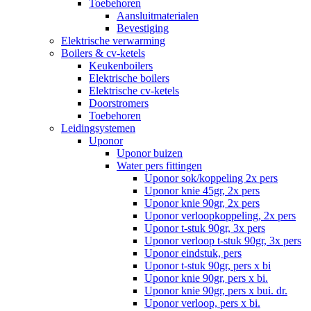
Toebehoren
Aansluitmaterialen
Bevestiging
Elektrische verwarming
Boilers & cv-ketels
Keukenboilers
Elektrische boilers
Elektrische cv-ketels
Doorstromers
Toebehoren
Leidingsystemen
Uponor
Uponor buizen
Water pers fittingen
Uponor sok/koppeling 2x pers
Uponor knie 45gr, 2x pers
Uponor knie 90gr, 2x pers
Uponor verloopkoppeling, 2x pers
Uponor t-stuk 90gr, 3x pers
Uponor verloop t-stuk 90gr, 3x pers
Uponor eindstuk, pers
Uponor t-stuk 90gr, pers x bi
Uponor knie 90gr, pers x bi.
Uponor knie 90gr, pers x bui. dr.
Uponor verloop, pers x bi.