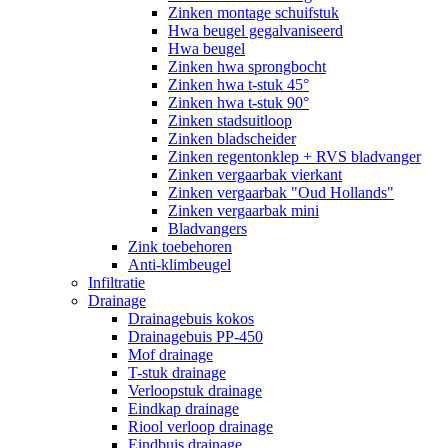
Zinken montage schuifstuk
Hwa beugel gegalvaniseerd
Hwa beugel
Zinken hwa sprongbocht
Zinken hwa t-stuk 45°
Zinken hwa t-stuk 90°
Zinken stadsuitloop
Zinken bladscheider
Zinken regentonklep + RVS bladvanger
Zinken vergaarbak vierkant
Zinken vergaarbak "Oud Hollands"
Zinken vergaarbak mini
Bladvangers
Zink toebehoren
Anti-klimbeugel
Infiltratie
Drainage
Drainagebuis kokos
Drainagebuis PP-450
Mof drainage
T-stuk drainage
Verloopstuk drainage
Eindkap drainage
Riool verloop drainage
Eindbuis drainage