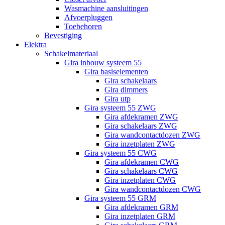
Wasmachine aansluitingen
Afvoerpluggen
Toebehoren
Bevestiging
Elektra
Schakelmateriaal
Gira inbouw systeem 55
Gira basiselementen
Gira schakelaars
Gira dimmers
Gira utp
Gira systeem 55 ZWG
Gira afdekramen ZWG
Gira schakelaars ZWG
Gira wandcontactdozen ZWG
Gira inzetplaten ZWG
Gira systeem 55 CWG
Gira afdekramen CWG
Gira schakelaars CWG
Gira inzetplaten CWG
Gira wandcontactdozen CWG
Gira systeem 55 GRM
Gira afdekramen GRM
Gira inzetplaten GRM