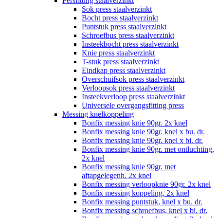
Persfitting staalverzinkt
Sok press staalverzinkt
Bocht press staalverzinkt
Puntstuk press staalverzinkt
Schroefbus press staalverzinkt
Insteekbocht press staalverzinkt
Knie press staalverzinkt
T-stuk press staalverzinkt
Eindkap press staalverzinkt
Overschuifsok press staalverzinkt
Verloopsok press staalverzinkt
Insteekverloop press staalverzinkt
Universele overgangsfitting press
Messing knelkoppeling
Bonfix messing knie 90gr. 2x knel
Bonfix messing knie 90gr. knel x bu. dr.
Bonfix messing knie 90gr. knel x bi. dr.
Bonfix messing knie 90gr. met ontluchting,
2x knel
Bonfix messing knie 90gr. met
aftapgelegenh. 2x knel
Bonfix messing verloopknie 90gr. 2x knel
Bonfix messing koppeling, 2x knel
Bonfix messing puntstuk, knel x bu. dr.
Bonfix messing schroefbus, knel x bi. dr.