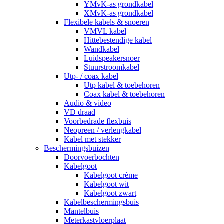
YMvK-as grondkabel
XMvK-as grondkabel
Flexibele kabels & snoeren
VMVL kabel
Hittebestendige kabel
Wandkabel
Luidspeakersnoer
Stuurstroomkabel
Utp- / coax kabel
Utp kabel & toebehoren
Coax kabel & toebehoren
Audio & video
VD draad
Voorbedrade flexbuis
Neopreen / verlengkabel
Kabel met stekker
Beschermingsbuizen
Doorvoerbochten
Kabelgoot
Kabelgoot crème
Kabelgoot wit
Kabelgoot zwart
Kabelbeschermingsbuis
Mantelbuis
Meterkastvloerplaat