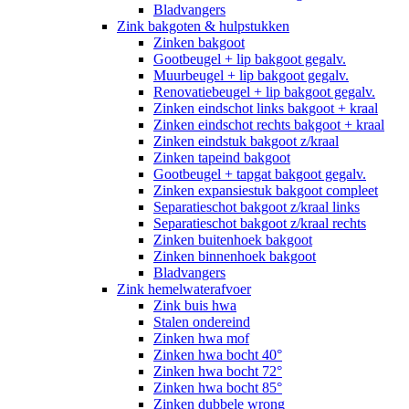
Bladvangers
Zink bakgoten & hulpstukken
Zinken bakgoot
Gootbeugel + lip bakgoot gegalv.
Muurbeugel + lip bakgoot gegalv.
Renovatiebeugel + lip bakgoot gegalv.
Zinken eindschot links bakgoot + kraal
Zinken eindschot rechts bakgoot + kraal
Zinken eindstuk bakgoot z/kraal
Zinken tapeind bakgoot
Gootbeugel + tapgat bakgoot gegalv.
Zinken expansiestuk bakgoot compleet
Separatieschot bakgoot z/kraal links
Separatieschot bakgoot z/kraal rechts
Zinken buitenhoek bakgoot
Zinken binnenhoek bakgoot
Bladvangers
Zink hemelwaterafvoer
Zink buis hwa
Stalen ondereind
Zinken hwa mof
Zinken hwa bocht 40°
Zinken hwa bocht 72°
Zinken hwa bocht 85°
Zinken dubbele wrong