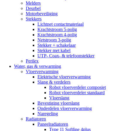
Melders
Deurbel
Motorbeveiliging
Stekkers
Lichtnet contactmateriaal
Krachtstroom 5-polig
Krachtstroom 4-polig
Netstroom 3-polig
Stekker + schakelaar
Stekker met kabel
UTP- Coax- & telefoonstekker
Perilex
Water, gas & verwarming
Vloerverwarming
Elektrische vloerverwarming
Slang & verdelers
Robot vloerverdeler composiet
Robot vloerverdeler standaard
Vloerslang
Bevestiging vloerslang
Onderdelen vloerverwarming
Naregeling
Radiatoren
Paneelradiatoren
Type 11 Softline 4plus