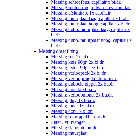
Messing schroefbus, capillair x bi.dr.
Messing soldeerring, uitw. x inw. capillair
Messing afsluitkap, 1x capillair
Messing muurplaat laag, capillair x bi.dr.
Messing muurplaat hoog, capillair x bi.dr.
Messing dubb. muurplaat laag, capillair x
bi.dr.
Messing dubb. muurplaat hoog, capillair x
bi.dr.
Messing draadfitting
Messing sok 2x bi.dr.
Messing knie 90gr. 2x bi.dr.
Messing t-stuk 90gr. 3x bi.dr.
Messing verloopsok 2x bi.dr.
Messing verloopring bu.dr. x bi.dr.
Messing dubbele nippel 2x bu.dr.
Messing knie bi.xbu.dr.
Messing verloopnippel 2x bu.dr.
Messing plug 1x bu.dr.
Messing moer 1x bi.dr.
Messing dop 1x bi.dr.
Messing soknippel bi.xbu.dr.
Filter / vuilvanger
Messing slangtule bu.dr.
Messing muurplaat