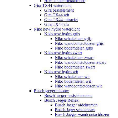
Hera keukenstekkerdoos
Gira TX44 waterdicht
Gira basiselement
Gira TX44 wit
Gira TX44 antraciet
Gira TX44 alu
Niko new hydro waterdicht
Niko new hydro grijs
Niko schakelaars grijs
Niko wandcontactdozen grijs
Niko bodemdelen grijs
Niko new hydro zwart
Niko schakelaars zwart
Niko wandcontactdozen zwart
Niko bodemdelen zwart
Niko new hydro wit
Niko schakelaars wit
Niko bodemdelen wit
Niko wandcontactdozen wit
Busch jaeger inbouw
Busch Jaeger basiselementen
Busch Jaeger Reflex
Busch Jaeger afdekramen
Busch Jager schakelaars
Busch Jaeger wandcontactdozen