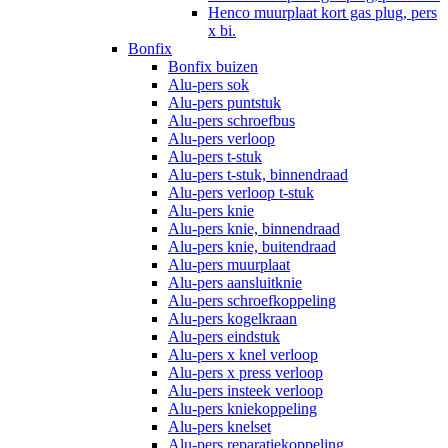
Henco muurplaat kort gas plug, pers
x bi.
Bonfix
Bonfix buizen
Alu-pers sok
Alu-pers puntstuk
Alu-pers schroefbus
Alu-pers verloop
Alu-pers t-stuk
Alu-pers t-stuk, binnendraad
Alu-pers verloop t-stuk
Alu-pers knie
Alu-pers knie, binnendraad
Alu-pers knie, buitendraad
Alu-pers muurplaat
Alu-pers aansluitknie
Alu-pers schroefkoppeling
Alu-pers kogelkraan
Alu-pers eindstuk
Alu-pers x knel verloop
Alu-pers x press verloop
Alu-pers insteek verloop
Alu-pers kniekoppeling
Alu-pers knelset
Alu-pers reparatiekoppeling