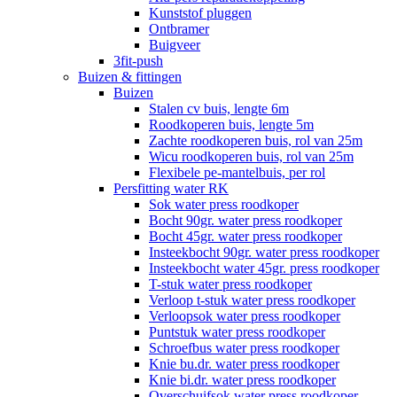
Kunststof pluggen
Ontbramer
Buigveer
3fit-push
Buizen & fittingen
Buizen
Stalen cv buis, lengte 6m
Roodkoperen buis, lengte 5m
Zachte roodkoperen buis, rol van 25m
Wicu roodkoperen buis, rol van 25m
Flexibele pe-mantelbuis, per rol
Persfitting water RK
Sok water press roodkoper
Bocht 90gr. water press roodkoper
Bocht 45gr. water press roodkoper
Insteekbocht 90gr. water press roodkoper
Insteekbocht water 45gr. press roodkoper
T-stuk water press roodkoper
Verloop t-stuk water press roodkoper
Verloopsok water press roodkoper
Puntstuk water press roodkoper
Schroefbus water press roodkoper
Knie bu.dr. water press roodkoper
Knie bi.dr. water press roodkoper
Overschuifsok water press roodkoper