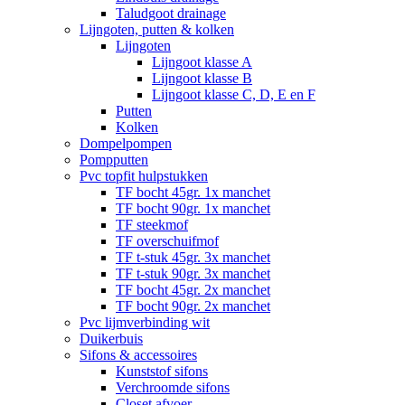
Taludgoot drainage
Lijngoten, putten & kolken
Lijngoten
Lijngoot klasse A
Lijngoot klasse B
Lijngoot klasse C, D, E en F
Putten
Kolken
Dompelpompen
Pompputten
Pvc topfit hulpstukken
TF bocht 45gr. 1x manchet
TF bocht 90gr. 1x manchet
TF steekmof
TF overschuifmof
TF t-stuk 45gr. 3x manchet
TF t-stuk 90gr. 3x manchet
TF bocht 45gr. 2x manchet
TF bocht 90gr. 2x manchet
Pvc lijmverbinding wit
Duikerbuis
Sifons & accessoires
Kunststof sifons
Verchroomde sifons
Closet afvoer