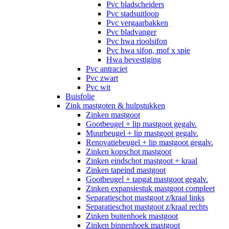
Pvc bladscheiders
Pvc stadsuitloop
Pvc vergaarbakken
Pvc bladvanger
Pvc hwa rioolsifon
Pvc hwa sifon, mof x spie
Hwa bevestiging
Pvc antraciet
Pvc zwart
Pvc wit
Buisfolie
Zink mastgoten & hulpstukken
Zinken mastgoot
Gootbeugel + lip mastgoot gegalv.
Muurbeugel + lip mastgoot gegalv.
Renovatiebeugel + lip mastgoot gegalv.
Zinken kopschot mastgoot
Zinken eindschot mastgoot + kraal
Zinken tapeind mastgoot
Gootbeugel + tapgat mastgoot gegalv.
Zinken expansiestuk mastgoot compleet
Separatieschot mastgoot z/kraal links
Separatieschot mastgoot z/kraal rechts
Zinken buitenhoek mastgoot
Zinken binnenhoek mastgoot