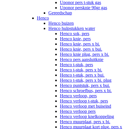
Uponor pers t-stuk gas
Uponor persknie 90gr gas
Gereedschap
Henco
Henco buizen
Henco hulpstukken water
Henco sok, pers
Henco knie, pers
Henco knie, pers x bi.
Henco knie, pers x bui.
Henco knie plug, pers x bi.
Henco pers aansluitknie
Henco t-stuk, pers
Henco t-stuk, pers x bi.
Henco t-stuk, pers x bui.
Henco t-stuk, pers x bi. plug
Henco puntstuk, pers x bui.
Henco schroefbus, pers x bi.
Henco verloop, pers
Henco verloop t-stuk, pers
Henco verloop met buiseind
Henco verloop pers
Henco verloop knelkoppeling
Henco muurplaat, pers x bi.
Henco muurplaat kort plug, pers x