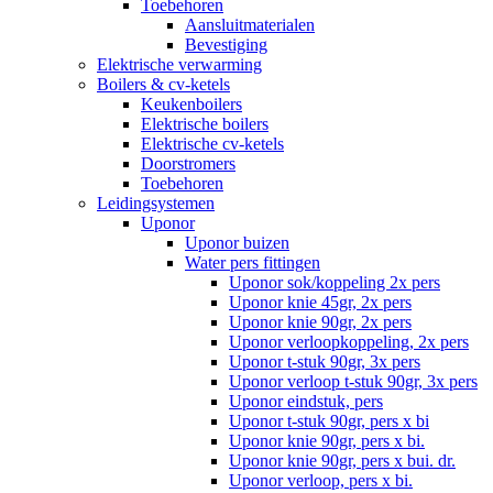
Toebehoren
Aansluitmaterialen
Bevestiging
Elektrische verwarming
Boilers & cv-ketels
Keukenboilers
Elektrische boilers
Elektrische cv-ketels
Doorstromers
Toebehoren
Leidingsystemen
Uponor
Uponor buizen
Water pers fittingen
Uponor sok/koppeling 2x pers
Uponor knie 45gr, 2x pers
Uponor knie 90gr, 2x pers
Uponor verloopkoppeling, 2x pers
Uponor t-stuk 90gr, 3x pers
Uponor verloop t-stuk 90gr, 3x pers
Uponor eindstuk, pers
Uponor t-stuk 90gr, pers x bi
Uponor knie 90gr, pers x bi.
Uponor knie 90gr, pers x bui. dr.
Uponor verloop, pers x bi.