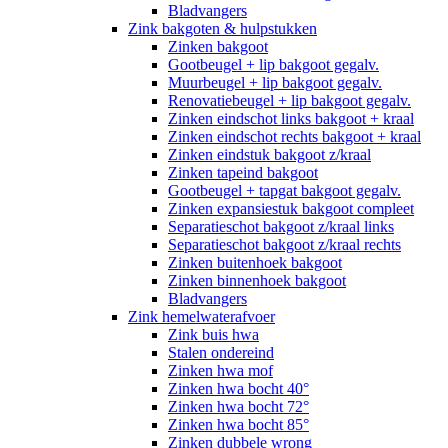
Bladvangers
Zink bakgoten & hulpstukken
Zinken bakgoot
Gootbeugel + lip bakgoot gegalv.
Muurbeugel + lip bakgoot gegalv.
Renovatiebeugel + lip bakgoot gegalv.
Zinken eindschot links bakgoot + kraal
Zinken eindschot rechts bakgoot + kraal
Zinken eindstuk bakgoot z/kraal
Zinken tapeind bakgoot
Gootbeugel + tapgat bakgoot gegalv.
Zinken expansiestuk bakgoot compleet
Separatieschot bakgoot z/kraal links
Separatieschot bakgoot z/kraal rechts
Zinken buitenhoek bakgoot
Zinken binnenhoek bakgoot
Bladvangers
Zink hemelwaterafvoer
Zink buis hwa
Stalen ondereind
Zinken hwa mof
Zinken hwa bocht 40°
Zinken hwa bocht 72°
Zinken hwa bocht 85°
Zinken dubbele wrong