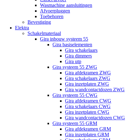
Wasmachine aansluitingen
Afvoerpluggen
Toebehoren
Bevestiging
Elektra
Schakelmateriaal
Gira inbouw systeem 55
Gira basiselementen
Gira schakelaars
Gira dimmers
Gira utp
Gira systeem 55 ZWG
Gira afdekramen ZWG
Gira schakelaars ZWG
Gira inzetplaten ZWG
Gira wandcontactdozen ZWG
Gira systeem 55 CWG
Gira afdekramen CWG
Gira schakelaars CWG
Gira inzetplaten CWG
Gira wandcontactdozen CWG
Gira systeem 55 GRM
Gira afdekramen GRM
Gira inzetplaten GRM