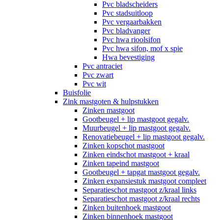
Pvc bladscheiders
Pvc stadsuitloop
Pvc vergaarbakken
Pvc bladvanger
Pvc hwa rioolsifon
Pvc hwa sifon, mof x spie
Hwa bevestiging
Pvc antraciet
Pvc zwart
Pvc wit
Buisfolie
Zink mastgoten & hulpstukken
Zinken mastgoot
Gootbeugel + lip mastgoot gegalv.
Muurbeugel + lip mastgoot gegalv.
Renovatiebeugel + lip mastgoot gegalv.
Zinken kopschot mastgoot
Zinken eindschot mastgoot + kraal
Zinken tapeind mastgoot
Gootbeugel + tapgat mastgoot gegalv.
Zinken expansiestuk mastgoot compleet
Separatieschot mastgoot z/kraal links
Separatieschot mastgoot z/kraal rechts
Zinken buitenhoek mastgoot
Zinken binnenhoek mastgoot