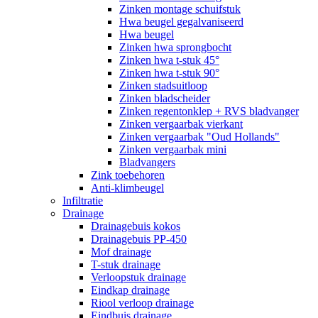
Zinken montage schuifstuk
Hwa beugel gegalvaniseerd
Hwa beugel
Zinken hwa sprongbocht
Zinken hwa t-stuk 45°
Zinken hwa t-stuk 90°
Zinken stadsuitloop
Zinken bladscheider
Zinken regentonklep + RVS bladvanger
Zinken vergaarbak vierkant
Zinken vergaarbak "Oud Hollands"
Zinken vergaarbak mini
Bladvangers
Zink toebehoren
Anti-klimbeugel
Infiltratie
Drainage
Drainagebuis kokos
Drainagebuis PP-450
Mof drainage
T-stuk drainage
Verloopstuk drainage
Eindkap drainage
Riool verloop drainage
Eindbuis drainage