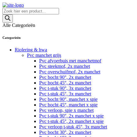
Skip
to
Producten
content
zoeken
Alle Categorieën
Categorieën
Riolering & hwa
Pvc manchet grijs
Pvc afvoerbuis met manchetmof
Pvc steekmof, 2x manchet
Pvc overschuifmof, 2x manchet
Pvc bocht 90°, 2x manchet
Pvc bocht 45°, 2x manchet
Pvc t-stuk 90°, 3x manchet
Pvc t-stuk 45°, 3x manchet
Pvc bocht 90°, manchet x spie
Pvc bocht 45°, manchet x spie
Pvc verloop, spie x manchet
Pvc t-stuk 90°, 2x manchet x spie
Pvc t-stuk 45°, 2x manchet x spie
Pvc verloop t-stuk 45°, 3x manchet
Pvc bocht 30°, 2x manchet