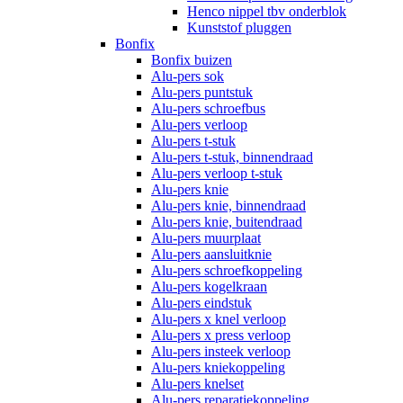
Henco nippel tbv onderblok
Kunststof pluggen
Bonfix
Bonfix buizen
Alu-pers sok
Alu-pers puntstuk
Alu-pers schroefbus
Alu-pers verloop
Alu-pers t-stuk
Alu-pers t-stuk, binnendraad
Alu-pers verloop t-stuk
Alu-pers knie
Alu-pers knie, binnendraad
Alu-pers knie, buitendraad
Alu-pers muurplaat
Alu-pers aansluitknie
Alu-pers schroefkoppeling
Alu-pers kogelkraan
Alu-pers eindstuk
Alu-pers x knel verloop
Alu-pers x press verloop
Alu-pers insteek verloop
Alu-pers kniekoppeling
Alu-pers knelset
Alu-pers reparatiekoppeling