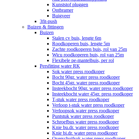
Kunststof pluggen
Ontbramer
Buigveer
3fit-push
Buizen & fittingen
Buizen
Stalen cv buis, lengte 6m
Roodkoperen buis, lengte 5m
Zachte roodkoperen buis, rol van 25m
Wicu roodkoperen buis, rol van 25m
Flexibele pe-mantelbuis, per rol
Persfitting water RK
Sok water press roodkoper
Bocht 90gr. water press roodkoper
Bocht 45gr. water press roodkoper
Insteekbocht 90gr. water press roodkoper
Insteekbocht water 45gr. press roodkoper
T-stuk water press roodkoper
Verloop t-stuk water press roodkoper
Verloopsok water press roodkoper
Puntstuk water press roodkoper
Schroefbus water press roodkoper
Knie bu.dr. water press roodkoper
Knie bi.dr. water press roodkoper
Overschuifsok water press roodkoper