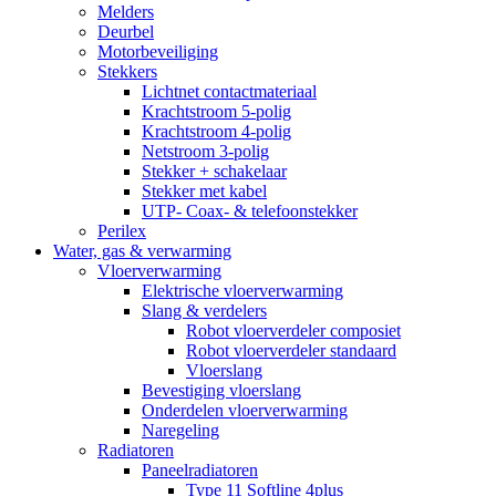
Melders
Deurbel
Motorbeveiliging
Stekkers
Lichtnet contactmateriaal
Krachtstroom 5-polig
Krachtstroom 4-polig
Netstroom 3-polig
Stekker + schakelaar
Stekker met kabel
UTP- Coax- & telefoonstekker
Perilex
Water, gas & verwarming
Vloerverwarming
Elektrische vloerverwarming
Slang & verdelers
Robot vloerverdeler composiet
Robot vloerverdeler standaard
Vloerslang
Bevestiging vloerslang
Onderdelen vloerverwarming
Naregeling
Radiatoren
Paneelradiatoren
Type 11 Softline 4plus