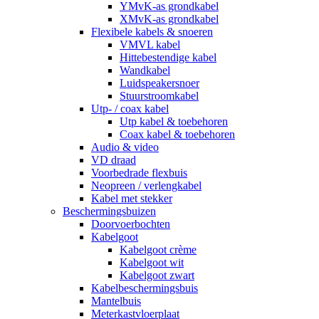
YMvK-as grondkabel
XMvK-as grondkabel
Flexibele kabels & snoeren
VMVL kabel
Hittebestendige kabel
Wandkabel
Luidspeakersnoer
Stuurstroomkabel
Utp- / coax kabel
Utp kabel & toebehoren
Coax kabel & toebehoren
Audio & video
VD draad
Voorbedrade flexbuis
Neopreen / verlengkabel
Kabel met stekker
Beschermingsbuizen
Doorvoerbochten
Kabelgoot
Kabelgoot crème
Kabelgoot wit
Kabelgoot zwart
Kabelbeschermingsbuis
Mantelbuis
Meterkastvloerplaat