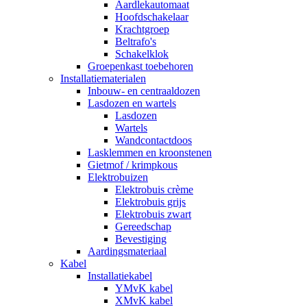
Aardlekautomaat
Hoofdschakelaar
Krachtgroep
Beltrafo's
Schakelklok
Groepenkast toebehoren
Installatiematerialen
Inbouw- en centraaldozen
Lasdozen en wartels
Lasdozen
Wartels
Wandcontactdoos
Lasklemmen en kroonstenen
Gietmof / krimpkous
Elektrobuizen
Elektrobuis crème
Elektrobuis grijs
Elektrobuis zwart
Gereedschap
Bevestiging
Aardingsmateriaal
Kabel
Installatiekabel
YMvK kabel
XMvK kabel