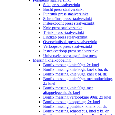
Persfitting staalverzinkt
Sok press staalverzinkt
Bocht press staalverzinkt
Puntstuk press staalverzinkt
Schroefbus press staalverzinkt
Insteekbocht press staalverzinkt
Knie press staalverzinkt
T-stuk press staalverzinkt
Eindkap press staalverzinkt
Overschuifsok press staalverzinkt
Verloopsok press staalverzinkt
Insteekverloop press staalverzinkt
Universele overgangsfitting press
Messing knelkoppeling
Bonfix messing knie 90gr. 2x knel
Bonfix messing knie 90gr. knel x bu. dr.
Bonfix messing knie 90gr. knel x bi. dr.
Bonfix messing knie 90gr. met ontluchting,
2x knel
Bonfix messing knie 90gr. met
aftapgelegenh. 2x knel
Bonfix messing verloopknie 90gr. 2x knel
Bonfix messing koppeling, 2x knel
Bonfix messing puntstuk, knel x bu. dr.
Bonfix messing schroefbus, knel x bi. dr.