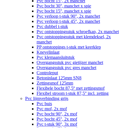
Pvc bocht 15°, 2x manchet
Pvc bocht 30°, manchet x spie
Pvc bocht 15°, manchet x spie
Pvc verloop t-stuk 90°, 2x manchet
Pvc verloop t-stuk 45°, 2x manchet
Pvc dubbel t-stuk
Pvc ontstoppingsstuk schroefkap, 2x manchet
Pvc ontstoppingsstuk met klemdeksel, 2x
manchet
PP ontstoppings t-stuk met keerklep
Knevelinlaat
Pvc klemaansluitstuk
Overgangsstuk pvc gietijzer manchet
Overgangsstuk pvc gres manchet
Controleput
Betoninlaat 125mm SN8
Zettingsmof 125mm
Flexibele bocht 87,5º met zettingsmof
Flexibel stroom t-stuk 87,5° incl. zetting
Pvc lijmverbinding grijs
Pvc buis
Pvc mof, 2x mof
Pvc bocht 90°, 2x mof
Pvc bocht 45°, 2x mof
Pvc t-stuk 90°, 3x mof