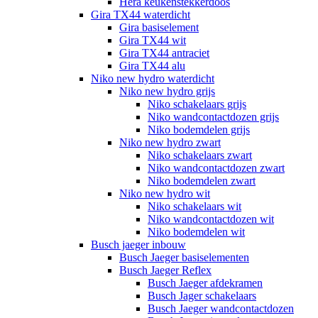
Hera keukenstekkerdoos
Gira TX44 waterdicht
Gira basiselement
Gira TX44 wit
Gira TX44 antraciet
Gira TX44 alu
Niko new hydro waterdicht
Niko new hydro grijs
Niko schakelaars grijs
Niko wandcontactdozen grijs
Niko bodemdelen grijs
Niko new hydro zwart
Niko schakelaars zwart
Niko wandcontactdozen zwart
Niko bodemdelen zwart
Niko new hydro wit
Niko schakelaars wit
Niko wandcontactdozen wit
Niko bodemdelen wit
Busch jaeger inbouw
Busch Jaeger basiselementen
Busch Jaeger Reflex
Busch Jaeger afdekramen
Busch Jager schakelaars
Busch Jaeger wandcontactdozen