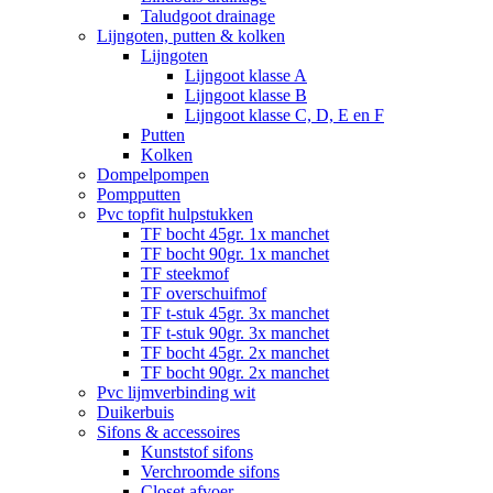
Taludgoot drainage
Lijngoten, putten & kolken
Lijngoten
Lijngoot klasse A
Lijngoot klasse B
Lijngoot klasse C, D, E en F
Putten
Kolken
Dompelpompen
Pompputten
Pvc topfit hulpstukken
TF bocht 45gr. 1x manchet
TF bocht 90gr. 1x manchet
TF steekmof
TF overschuifmof
TF t-stuk 45gr. 3x manchet
TF t-stuk 90gr. 3x manchet
TF bocht 45gr. 2x manchet
TF bocht 90gr. 2x manchet
Pvc lijmverbinding wit
Duikerbuis
Sifons & accessoires
Kunststof sifons
Verchroomde sifons
Closet afvoer