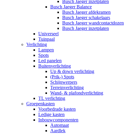
Busch Jaeger inzetplaten
Busch Jaeger Balance
Busch Jaeger afdekramen
Busch Jaeger schakelaars
Busch Jaeger wandcontactdozen
Busch Jaeger inzetplaten
Universeel
Tuinpaal
Verlichting
Lampen
Spots
Led panelen
Buitenverlichting
Up & down verlichting
(Prik-) Spots
Schijnwerpers
Terreinverlichting
Wand- & plafondverlichting
TL verlichting
Groepenkasten
Voorbedrade kasten
Ledige kasten
Inbouwcomponenten
Automaat
Aardlek