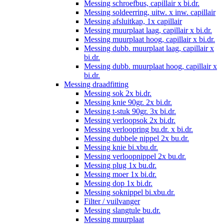
Messing schroefbus, capillair x bi.dr.
Messing soldeerring, uitw. x inw. capillair
Messing afsluitkap, 1x capillair
Messing muurplaat laag, capillair x bi.dr.
Messing muurplaat hoog, capillair x bi.dr.
Messing dubb. muurplaat laag, capillair x
bi.dr.
Messing dubb. muurplaat hoog, capillair x
bi.dr.
Messing draadfitting
Messing sok 2x bi.dr.
Messing knie 90gr. 2x bi.dr.
Messing t-stuk 90gr. 3x bi.dr.
Messing verloopsok 2x bi.dr.
Messing verloopring bu.dr. x bi.dr.
Messing dubbele nippel 2x bu.dr.
Messing knie bi.xbu.dr.
Messing verloopnippel 2x bu.dr.
Messing plug 1x bu.dr.
Messing moer 1x bi.dr.
Messing dop 1x bi.dr.
Messing soknippel bi.xbu.dr.
Filter / vuilvanger
Messing slangtule bu.dr.
Messing muurplaat