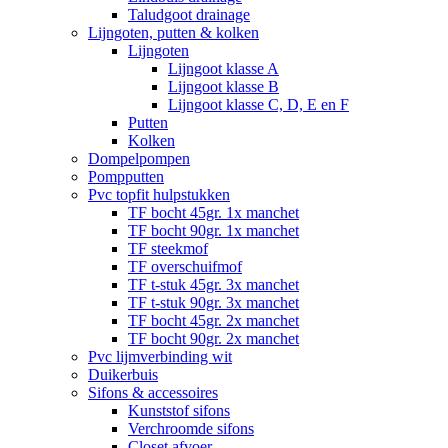
Taludgoot drainage
Lijngoten, putten & kolken
Lijngoten
Lijngoot klasse A
Lijngoot klasse B
Lijngoot klasse C, D, E en F
Putten
Kolken
Dompelpompen
Pompputten
Pvc topfit hulpstukken
TF bocht 45gr. 1x manchet
TF bocht 90gr. 1x manchet
TF steekmof
TF overschuifmof
TF t-stuk 45gr. 3x manchet
TF t-stuk 90gr. 3x manchet
TF bocht 45gr. 2x manchet
TF bocht 90gr. 2x manchet
Pvc lijmverbinding wit
Duikerbuis
Sifons & accessoires
Kunststof sifons
Verchroomde sifons
Closet afvoer