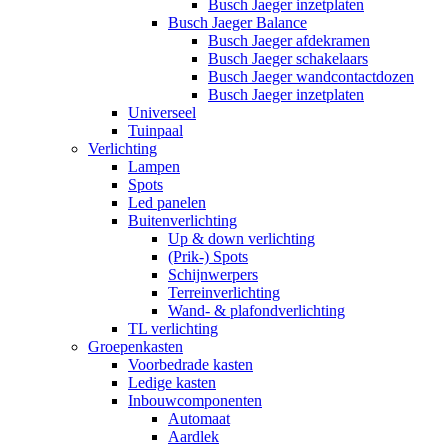
Busch Jaeger inzetplaten
Busch Jaeger Balance
Busch Jaeger afdekramen
Busch Jaeger schakelaars
Busch Jaeger wandcontactdozen
Busch Jaeger inzetplaten
Universeel
Tuinpaal
Verlichting
Lampen
Spots
Led panelen
Buitenverlichting
Up & down verlichting
(Prik-) Spots
Schijnwerpers
Terreinverlichting
Wand- & plafondverlichting
TL verlichting
Groepenkasten
Voorbedrade kasten
Ledige kasten
Inbouwcomponenten
Automaat
Aardlek