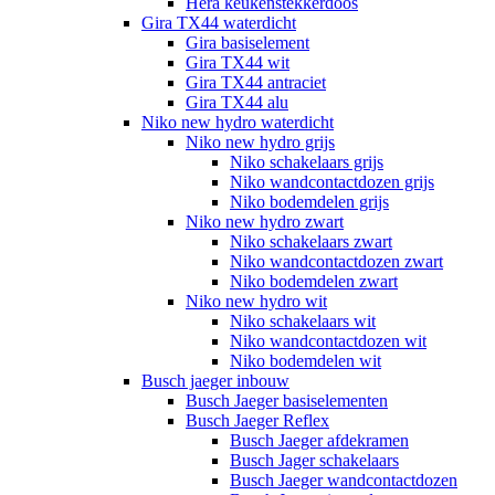
Hera keukenstekkerdoos
Gira TX44 waterdicht
Gira basiselement
Gira TX44 wit
Gira TX44 antraciet
Gira TX44 alu
Niko new hydro waterdicht
Niko new hydro grijs
Niko schakelaars grijs
Niko wandcontactdozen grijs
Niko bodemdelen grijs
Niko new hydro zwart
Niko schakelaars zwart
Niko wandcontactdozen zwart
Niko bodemdelen zwart
Niko new hydro wit
Niko schakelaars wit
Niko wandcontactdozen wit
Niko bodemdelen wit
Busch jaeger inbouw
Busch Jaeger basiselementen
Busch Jaeger Reflex
Busch Jaeger afdekramen
Busch Jager schakelaars
Busch Jaeger wandcontactdozen