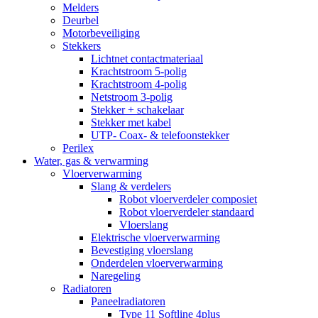
Melders
Deurbel
Motorbeveiliging
Stekkers
Lichtnet contactmateriaal
Krachtstroom 5-polig
Krachtstroom 4-polig
Netstroom 3-polig
Stekker + schakelaar
Stekker met kabel
UTP- Coax- & telefoonstekker
Perilex
Water, gas & verwarming
Vloerverwarming
Slang & verdelers
Robot vloerverdeler composiet
Robot vloerverdeler standaard
Vloerslang
Elektrische vloerverwarming
Bevestiging vloerslang
Onderdelen vloerverwarming
Naregeling
Radiatoren
Paneelradiatoren
Type 11 Softline 4plus