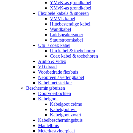
YMvK-as grondkabel
XMvK-as grondkabel
Flexibele kabels & snoeren
VMVL kabel
Hittebestendige kabel
Wandkabel
Luidspeakersnoer
Stuurstroomkabel
Utp- / coax kabel
Utp kabel & toebehoren
Coax kabel & toebehoren
Audio & video
VD draad
Voorbedrade flexbuis
Neopreen / verlengkabel
Kabel met stekker
Beschermingsbuizen
Doorvoerbochten
Kabelgoot
Kabelgoot crème
Kabelgoot wit
Kabelgoot zwart
Kabelbeschermingsbuis
Mantelbuis
Meterkastvloerplaat