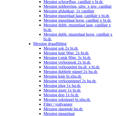
Messing schroefbus, capillair x bi.dr.
Messing soldeerring, uitw. x inw. capillair
Messing afsluitkap, 1x capillair
Messing muurplaat laag, capillair x bi.dr.
Messing muurplaat hoog, capillair x bi.dr.
Messing dubb. muurplaat laag, capillair x
bi.dr.
Messing dubb. muurplaat hoog, capillair x
bi.dr.
Messing draadfitting
Messing sok 2x bi.dr.
Messing knie 90gr. 2x bi.dr.
Messing t-stuk 90gr. 3x bi.dr.
Messing verloopsok 2x bi.dr.
Messing verloopring bu.dr. x bi.dr.
Messing dubbele nippel 2x bu.dr.
Messing knie bi.xbu.dr.
Messing verloopnippel 2x bu.dr.
Messing plug 1x bu.dr.
Messing moer 1x bi.dr.
Messing dop 1x bi.dr.
Messing soknippel bi.xbu.dr.
Filter / vuilvanger
Messing slangtule bu.dr.
Messing muurplaat