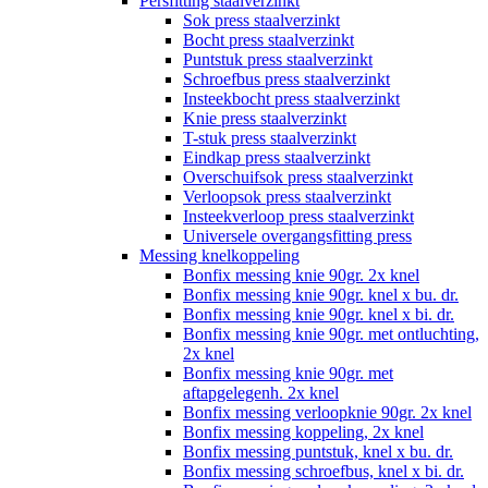
Persfitting staalverzinkt
Sok press staalverzinkt
Bocht press staalverzinkt
Puntstuk press staalverzinkt
Schroefbus press staalverzinkt
Insteekbocht press staalverzinkt
Knie press staalverzinkt
T-stuk press staalverzinkt
Eindkap press staalverzinkt
Overschuifsok press staalverzinkt
Verloopsok press staalverzinkt
Insteekverloop press staalverzinkt
Universele overgangsfitting press
Messing knelkoppeling
Bonfix messing knie 90gr. 2x knel
Bonfix messing knie 90gr. knel x bu. dr.
Bonfix messing knie 90gr. knel x bi. dr.
Bonfix messing knie 90gr. met ontluchting,
2x knel
Bonfix messing knie 90gr. met
aftapgelegenh. 2x knel
Bonfix messing verloopknie 90gr. 2x knel
Bonfix messing koppeling, 2x knel
Bonfix messing puntstuk, knel x bu. dr.
Bonfix messing schroefbus, knel x bi. dr.