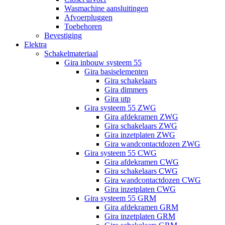
Wasmachine aansluitingen
Afvoerpluggen
Toebehoren
Bevestiging
Elektra
Schakelmateriaal
Gira inbouw systeem 55
Gira basiselementen
Gira schakelaars
Gira dimmers
Gira utp
Gira systeem 55 ZWG
Gira afdekramen ZWG
Gira schakelaars ZWG
Gira inzetplaten ZWG
Gira wandcontactdozen ZWG
Gira systeem 55 CWG
Gira afdekramen CWG
Gira schakelaars CWG
Gira wandcontactdozen CWG
Gira inzetplaten CWG
Gira systeem 55 GRM
Gira afdekramen GRM
Gira inzetplaten GRM