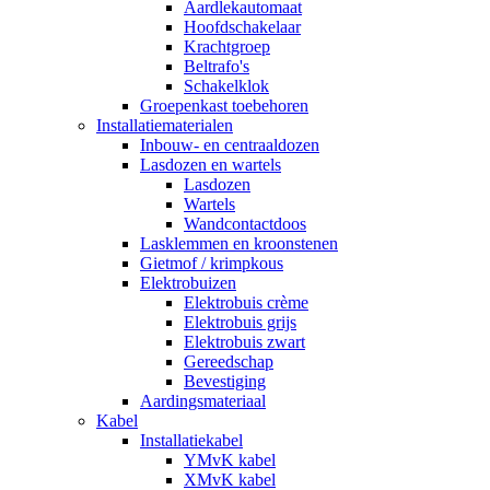
Aardlekautomaat
Hoofdschakelaar
Krachtgroep
Beltrafo's
Schakelklok
Groepenkast toebehoren
Installatiematerialen
Inbouw- en centraaldozen
Lasdozen en wartels
Lasdozen
Wartels
Wandcontactdoos
Lasklemmen en kroonstenen
Gietmof / krimpkous
Elektrobuizen
Elektrobuis crème
Elektrobuis grijs
Elektrobuis zwart
Gereedschap
Bevestiging
Aardingsmateriaal
Kabel
Installatiekabel
YMvK kabel
XMvK kabel