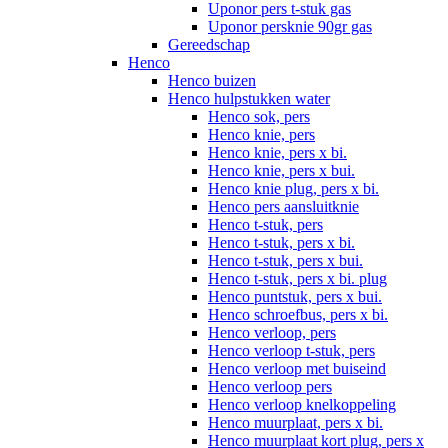
Uponor pers t-stuk gas
Uponor persknie 90gr gas
Gereedschap
Henco
Henco buizen
Henco hulpstukken water
Henco sok, pers
Henco knie, pers
Henco knie, pers x bi.
Henco knie, pers x bui.
Henco knie plug, pers x bi.
Henco pers aansluitknie
Henco t-stuk, pers
Henco t-stuk, pers x bi.
Henco t-stuk, pers x bui.
Henco t-stuk, pers x bi. plug
Henco puntstuk, pers x bui.
Henco schroefbus, pers x bi.
Henco verloop, pers
Henco verloop t-stuk, pers
Henco verloop met buiseind
Henco verloop pers
Henco verloop knelkoppeling
Henco muurplaat, pers x bi.
Henco muurplaat kort plug, pers x