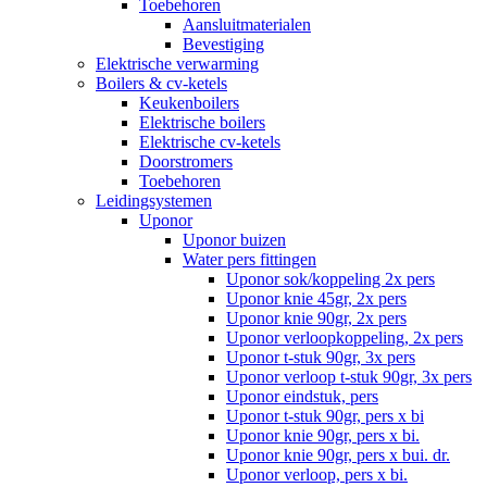
Toebehoren
Aansluitmaterialen
Bevestiging
Elektrische verwarming
Boilers & cv-ketels
Keukenboilers
Elektrische boilers
Elektrische cv-ketels
Doorstromers
Toebehoren
Leidingsystemen
Uponor
Uponor buizen
Water pers fittingen
Uponor sok/koppeling 2x pers
Uponor knie 45gr, 2x pers
Uponor knie 90gr, 2x pers
Uponor verloopkoppeling, 2x pers
Uponor t-stuk 90gr, 3x pers
Uponor verloop t-stuk 90gr, 3x pers
Uponor eindstuk, pers
Uponor t-stuk 90gr, pers x bi
Uponor knie 90gr, pers x bi.
Uponor knie 90gr, pers x bui. dr.
Uponor verloop, pers x bi.