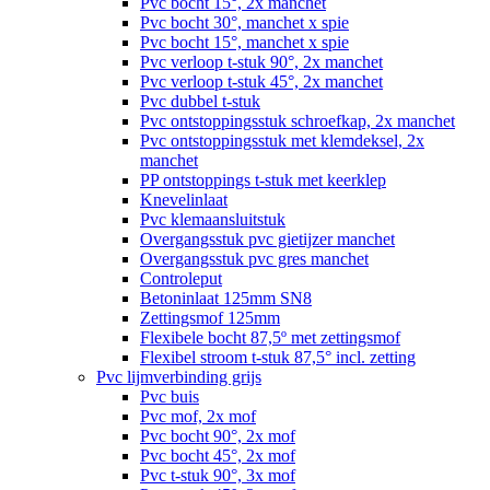
Pvc bocht 15°, 2x manchet
Pvc bocht 30°, manchet x spie
Pvc bocht 15°, manchet x spie
Pvc verloop t-stuk 90°, 2x manchet
Pvc verloop t-stuk 45°, 2x manchet
Pvc dubbel t-stuk
Pvc ontstoppingsstuk schroefkap, 2x manchet
Pvc ontstoppingsstuk met klemdeksel, 2x
manchet
PP ontstoppings t-stuk met keerklep
Knevelinlaat
Pvc klemaansluitstuk
Overgangsstuk pvc gietijzer manchet
Overgangsstuk pvc gres manchet
Controleput
Betoninlaat 125mm SN8
Zettingsmof 125mm
Flexibele bocht 87,5º met zettingsmof
Flexibel stroom t-stuk 87,5° incl. zetting
Pvc lijmverbinding grijs
Pvc buis
Pvc mof, 2x mof
Pvc bocht 90°, 2x mof
Pvc bocht 45°, 2x mof
Pvc t-stuk 90°, 3x mof