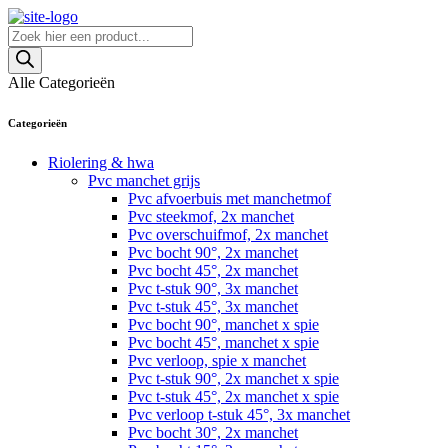
Skip
to
Producten
content
zoeken
Alle Categorieën
Categorieën
Riolering & hwa
Pvc manchet grijs
Pvc afvoerbuis met manchetmof
Pvc steekmof, 2x manchet
Pvc overschuifmof, 2x manchet
Pvc bocht 90°, 2x manchet
Pvc bocht 45°, 2x manchet
Pvc t-stuk 90°, 3x manchet
Pvc t-stuk 45°, 3x manchet
Pvc bocht 90°, manchet x spie
Pvc bocht 45°, manchet x spie
Pvc verloop, spie x manchet
Pvc t-stuk 90°, 2x manchet x spie
Pvc t-stuk 45°, 2x manchet x spie
Pvc verloop t-stuk 45°, 3x manchet
Pvc bocht 30°, 2x manchet