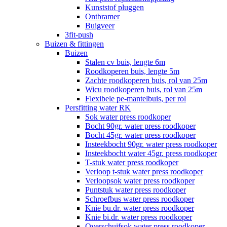
Kunststof pluggen
Ontbramer
Buigveer
3fit-push
Buizen & fittingen
Buizen
Stalen cv buis, lengte 6m
Roodkoperen buis, lengte 5m
Zachte roodkoperen buis, rol van 25m
Wicu roodkoperen buis, rol van 25m
Flexibele pe-mantelbuis, per rol
Persfitting water RK
Sok water press roodkoper
Bocht 90gr. water press roodkoper
Bocht 45gr. water press roodkoper
Insteekbocht 90gr. water press roodkoper
Insteekbocht water 45gr. press roodkoper
T-stuk water press roodkoper
Verloop t-stuk water press roodkoper
Verloopsok water press roodkoper
Puntstuk water press roodkoper
Schroefbus water press roodkoper
Knie bu.dr. water press roodkoper
Knie bi.dr. water press roodkoper
Overschuifsok water press roodkoper