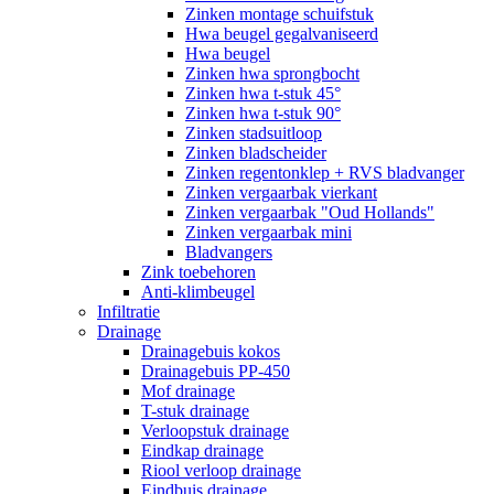
Zinken montage schuifstuk
Hwa beugel gegalvaniseerd
Hwa beugel
Zinken hwa sprongbocht
Zinken hwa t-stuk 45°
Zinken hwa t-stuk 90°
Zinken stadsuitloop
Zinken bladscheider
Zinken regentonklep + RVS bladvanger
Zinken vergaarbak vierkant
Zinken vergaarbak "Oud Hollands"
Zinken vergaarbak mini
Bladvangers
Zink toebehoren
Anti-klimbeugel
Infiltratie
Drainage
Drainagebuis kokos
Drainagebuis PP-450
Mof drainage
T-stuk drainage
Verloopstuk drainage
Eindkap drainage
Riool verloop drainage
Eindbuis drainage