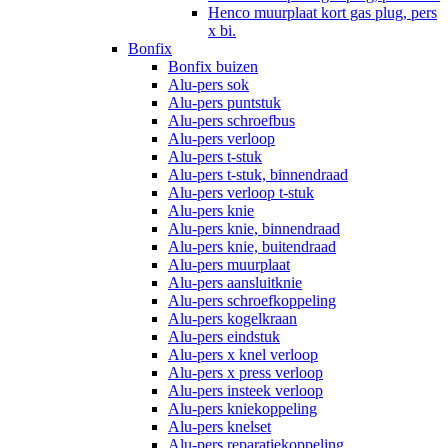
Henco muurplaat kort gas plug, pers
x bi.
Bonfix
Bonfix buizen
Alu-pers sok
Alu-pers puntstuk
Alu-pers schroefbus
Alu-pers verloop
Alu-pers t-stuk
Alu-pers t-stuk, binnendraad
Alu-pers verloop t-stuk
Alu-pers knie
Alu-pers knie, binnendraad
Alu-pers knie, buitendraad
Alu-pers muurplaat
Alu-pers aansluitknie
Alu-pers schroefkoppeling
Alu-pers kogelkraan
Alu-pers eindstuk
Alu-pers x knel verloop
Alu-pers x press verloop
Alu-pers insteek verloop
Alu-pers kniekoppeling
Alu-pers knelset
Alu-pers reparatiekoppeling