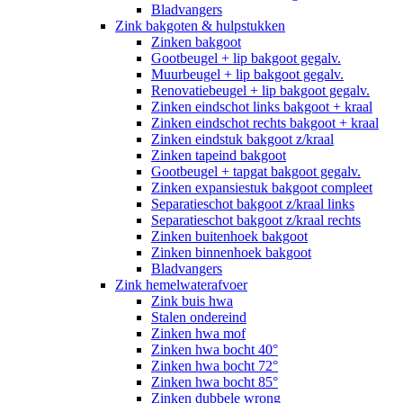
Bladvangers
Zink bakgoten & hulpstukken
Zinken bakgoot
Gootbeugel + lip bakgoot gegalv.
Muurbeugel + lip bakgoot gegalv.
Renovatiebeugel + lip bakgoot gegalv.
Zinken eindschot links bakgoot + kraal
Zinken eindschot rechts bakgoot + kraal
Zinken eindstuk bakgoot z/kraal
Zinken tapeind bakgoot
Gootbeugel + tapgat bakgoot gegalv.
Zinken expansiestuk bakgoot compleet
Separatieschot bakgoot z/kraal links
Separatieschot bakgoot z/kraal rechts
Zinken buitenhoek bakgoot
Zinken binnenhoek bakgoot
Bladvangers
Zink hemelwaterafvoer
Zink buis hwa
Stalen ondereind
Zinken hwa mof
Zinken hwa bocht 40°
Zinken hwa bocht 72°
Zinken hwa bocht 85°
Zinken dubbele wrong