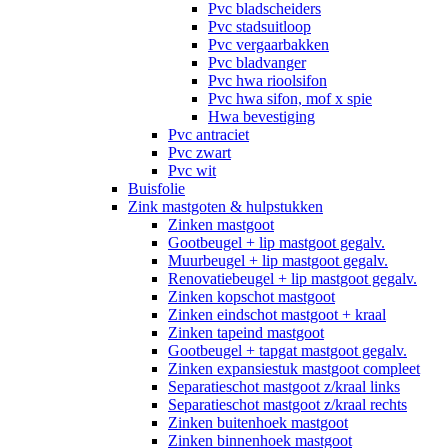
Pvc bladscheiders
Pvc stadsuitloop
Pvc vergaarbakken
Pvc bladvanger
Pvc hwa rioolsifon
Pvc hwa sifon, mof x spie
Hwa bevestiging
Pvc antraciet
Pvc zwart
Pvc wit
Buisfolie
Zink mastgoten & hulpstukken
Zinken mastgoot
Gootbeugel + lip mastgoot gegalv.
Muurbeugel + lip mastgoot gegalv.
Renovatiebeugel + lip mastgoot gegalv.
Zinken kopschot mastgoot
Zinken eindschot mastgoot + kraal
Zinken tapeind mastgoot
Gootbeugel + tapgat mastgoot gegalv.
Zinken expansiestuk mastgoot compleet
Separatieschot mastgoot z/kraal links
Separatieschot mastgoot z/kraal rechts
Zinken buitenhoek mastgoot
Zinken binnenhoek mastgoot