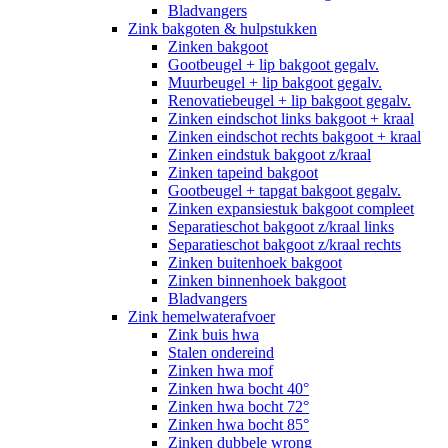
Bladvangers
Zink bakgoten & hulpstukken
Zinken bakgoot
Gootbeugel + lip bakgoot gegalv.
Muurbeugel + lip bakgoot gegalv.
Renovatiebeugel + lip bakgoot gegalv.
Zinken eindschot links bakgoot + kraal
Zinken eindschot rechts bakgoot + kraal
Zinken eindstuk bakgoot z/kraal
Zinken tapeind bakgoot
Gootbeugel + tapgat bakgoot gegalv.
Zinken expansiestuk bakgoot compleet
Separatieschot bakgoot z/kraal links
Separatieschot bakgoot z/kraal rechts
Zinken buitenhoek bakgoot
Zinken binnenhoek bakgoot
Bladvangers
Zink hemelwaterafvoer
Zink buis hwa
Stalen ondereind
Zinken hwa mof
Zinken hwa bocht 40°
Zinken hwa bocht 72°
Zinken hwa bocht 85°
Zinken dubbele wrong