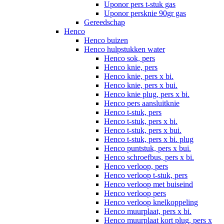
Uponor pers t-stuk gas
Uponor persknie 90gr gas
Gereedschap
Henco
Henco buizen
Henco hulpstukken water
Henco sok, pers
Henco knie, pers
Henco knie, pers x bi.
Henco knie, pers x bui.
Henco knie plug, pers x bi.
Henco pers aansluitknie
Henco t-stuk, pers
Henco t-stuk, pers x bi.
Henco t-stuk, pers x bui.
Henco t-stuk, pers x bi. plug
Henco puntstuk, pers x bui.
Henco schroefbus, pers x bi.
Henco verloop, pers
Henco verloop t-stuk, pers
Henco verloop met buiseind
Henco verloop pers
Henco verloop knelkoppeling
Henco muurplaat, pers x bi.
Henco muurplaat kort plug, pers x