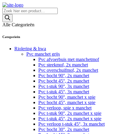
Skip
to
Producten
content
zoeken
Alle Categorieën
Categorieën
Riolering & hwa
Pvc manchet grijs
Pvc afvoerbuis met manchetmof
Pvc steekmof, 2x manchet
Pvc overschuifmof, 2x manchet
Pvc bocht 90°, 2x manchet
Pvc bocht 45°, 2x manchet
Pvc t-stuk 90°, 3x manchet
Pvc t-stuk 45°, 3x manchet
Pvc bocht 90°, manchet x spie
Pvc bocht 45°, manchet x spie
Pvc verloop, spie x manchet
Pvc t-stuk 90°, 2x manchet x spie
Pvc t-stuk 45°, 2x manchet x spie
Pvc verloop t-stuk 45°, 3x manchet
Pvc bocht 30°, 2x manchet