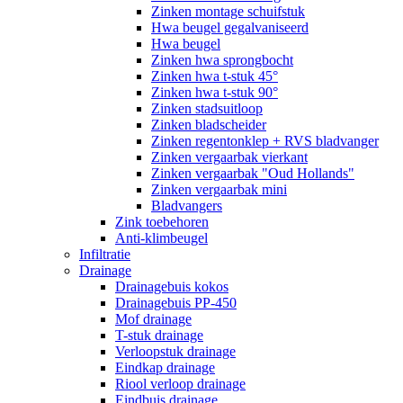
Zinken montage schuifstuk
Hwa beugel gegalvaniseerd
Hwa beugel
Zinken hwa sprongbocht
Zinken hwa t-stuk 45°
Zinken hwa t-stuk 90°
Zinken stadsuitloop
Zinken bladscheider
Zinken regentonklep + RVS bladvanger
Zinken vergaarbak vierkant
Zinken vergaarbak "Oud Hollands"
Zinken vergaarbak mini
Bladvangers
Zink toebehoren
Anti-klimbeugel
Infiltratie
Drainage
Drainagebuis kokos
Drainagebuis PP-450
Mof drainage
T-stuk drainage
Verloopstuk drainage
Eindkap drainage
Riool verloop drainage
Eindbuis drainage