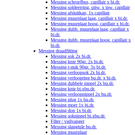
Messing schroefbus, capillair x bi.dr.
Messing soldeerring, uitw. x inw. capillair
Messing afsluitkap, 1x capillair
Messing muurplaat laag, capillair x bi.dr.
Messing muurplaat hoog, capillair x bi.dr.
Messing dubb. muurplaat laag, capillair x
bi.dr.
Messing dubb. muurplaat hoog, capillair x
bi.dr.
Messing draadfitting
Messing sok 2x bi.dr.
Messing knie 90gr. 2x bi.dr.
Messing t-stuk 90gr. 3x bi.dr.
Messing verloopsok 2x bi.dr.
Messing verloopring bu.dr. x bi.dr.
Messing dubbele nippel 2x bu.dr.
Messing knie bi.xbu.dr.
Messing verloopnippel 2x bu.dr.
Messing plug 1x bu.dr.
Messing moer 1x bi.dr.
Messing dop 1x bi.dr.
Messing soknippel bi.xbu.dr.
Filter / vuilvanger
Messing slangtule bu.dr.
Messing muurplaat