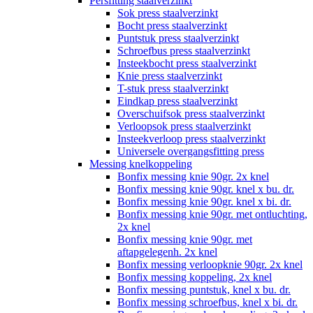
Persfitting staalverzinkt
Sok press staalverzinkt
Bocht press staalverzinkt
Puntstuk press staalverzinkt
Schroefbus press staalverzinkt
Insteekbocht press staalverzinkt
Knie press staalverzinkt
T-stuk press staalverzinkt
Eindkap press staalverzinkt
Overschuifsok press staalverzinkt
Verloopsok press staalverzinkt
Insteekverloop press staalverzinkt
Universele overgangsfitting press
Messing knelkoppeling
Bonfix messing knie 90gr. 2x knel
Bonfix messing knie 90gr. knel x bu. dr.
Bonfix messing knie 90gr. knel x bi. dr.
Bonfix messing knie 90gr. met ontluchting,
2x knel
Bonfix messing knie 90gr. met
aftapgelegenh. 2x knel
Bonfix messing verloopknie 90gr. 2x knel
Bonfix messing koppeling, 2x knel
Bonfix messing puntstuk, knel x bu. dr.
Bonfix messing schroefbus, knel x bi. dr.