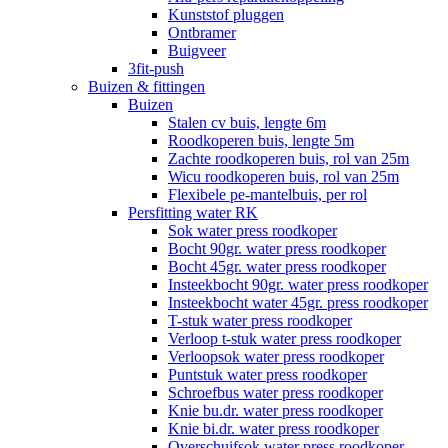
Kunststof pluggen
Ontbramer
Buigveer
3fit-push
Buizen & fittingen
Buizen
Stalen cv buis, lengte 6m
Roodkoperen buis, lengte 5m
Zachte roodkoperen buis, rol van 25m
Wicu roodkoperen buis, rol van 25m
Flexibele pe-mantelbuis, per rol
Persfitting water RK
Sok water press roodkoper
Bocht 90gr. water press roodkoper
Bocht 45gr. water press roodkoper
Insteekbocht 90gr. water press roodkoper
Insteekbocht water 45gr. press roodkoper
T-stuk water press roodkoper
Verloop t-stuk water press roodkoper
Verloopsok water press roodkoper
Puntstuk water press roodkoper
Schroefbus water press roodkoper
Knie bu.dr. water press roodkoper
Knie bi.dr. water press roodkoper
Overschuifsok water press roodkoper