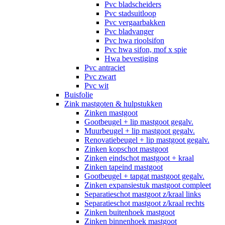
Pvc bladscheiders
Pvc stadsuitloop
Pvc vergaarbakken
Pvc bladvanger
Pvc hwa rioolsifon
Pvc hwa sifon, mof x spie
Hwa bevestiging
Pvc antraciet
Pvc zwart
Pvc wit
Buisfolie
Zink mastgoten & hulpstukken
Zinken mastgoot
Gootbeugel + lip mastgoot gegalv.
Muurbeugel + lip mastgoot gegalv.
Renovatiebeugel + lip mastgoot gegalv.
Zinken kopschot mastgoot
Zinken eindschot mastgoot + kraal
Zinken tapeind mastgoot
Gootbeugel + tapgat mastgoot gegalv.
Zinken expansiestuk mastgoot compleet
Separatieschot mastgoot z/kraal links
Separatieschot mastgoot z/kraal rechts
Zinken buitenhoek mastgoot
Zinken binnenhoek mastgoot