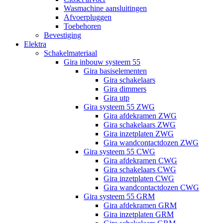
Wasmachine aansluitingen
Afvoerpluggen
Toebehoren
Bevestiging
Elektra
Schakelmateriaal
Gira inbouw systeem 55
Gira basiselementen
Gira schakelaars
Gira dimmers
Gira utp
Gira systeem 55 ZWG
Gira afdekramen ZWG
Gira schakelaars ZWG
Gira inzetplaten ZWG
Gira wandcontactdozen ZWG
Gira systeem 55 CWG
Gira afdekramen CWG
Gira schakelaars CWG
Gira inzetplaten CWG
Gira wandcontactdozen CWG
Gira systeem 55 GRM
Gira afdekramen GRM
Gira inzetplaten GRM