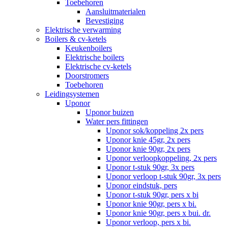
Toebehoren
Aansluitmaterialen
Bevestiging
Elektrische verwarming
Boilers & cv-ketels
Keukenboilers
Elektrische boilers
Elektrische cv-ketels
Doorstromers
Toebehoren
Leidingsystemen
Uponor
Uponor buizen
Water pers fittingen
Uponor sok/koppeling 2x pers
Uponor knie 45gr, 2x pers
Uponor knie 90gr, 2x pers
Uponor verloopkoppeling, 2x pers
Uponor t-stuk 90gr, 3x pers
Uponor verloop t-stuk 90gr, 3x pers
Uponor eindstuk, pers
Uponor t-stuk 90gr, pers x bi
Uponor knie 90gr, pers x bi.
Uponor knie 90gr, pers x bui. dr.
Uponor verloop, pers x bi.