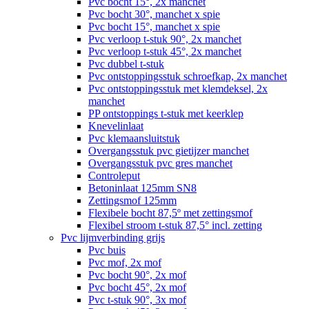
Pvc bocht 15°, 2x manchet
Pvc bocht 30°, manchet x spie
Pvc bocht 15°, manchet x spie
Pvc verloop t-stuk 90°, 2x manchet
Pvc verloop t-stuk 45°, 2x manchet
Pvc dubbel t-stuk
Pvc ontstoppingsstuk schroefkap, 2x manchet
Pvc ontstoppingsstuk met klemdeksel, 2x
manchet
PP ontstoppings t-stuk met keerklep
Knevelinlaat
Pvc klemaansluitstuk
Overgangsstuk pvc gietijzer manchet
Overgangsstuk pvc gres manchet
Controleput
Betoninlaat 125mm SN8
Zettingsmof 125mm
Flexibele bocht 87,5º met zettingsmof
Flexibel stroom t-stuk 87,5° incl. zetting
Pvc lijmverbinding grijs
Pvc buis
Pvc mof, 2x mof
Pvc bocht 90°, 2x mof
Pvc bocht 45°, 2x mof
Pvc t-stuk 90°, 3x mof