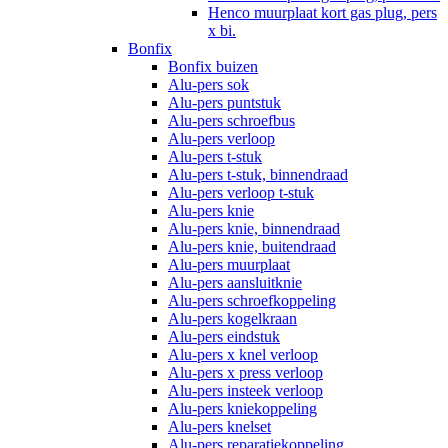
Henco muurplaat kort gas plug, pers
x bi.
Bonfix
Bonfix buizen
Alu-pers sok
Alu-pers puntstuk
Alu-pers schroefbus
Alu-pers verloop
Alu-pers t-stuk
Alu-pers t-stuk, binnendraad
Alu-pers verloop t-stuk
Alu-pers knie
Alu-pers knie, binnendraad
Alu-pers knie, buitendraad
Alu-pers muurplaat
Alu-pers aansluitknie
Alu-pers schroefkoppeling
Alu-pers kogelkraan
Alu-pers eindstuk
Alu-pers x knel verloop
Alu-pers x press verloop
Alu-pers insteek verloop
Alu-pers kniekoppeling
Alu-pers knelset
Alu-pers reparatiekoppeling