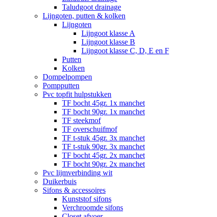
Taludgoot drainage
Lijngoten, putten & kolken
Lijngoten
Lijngoot klasse A
Lijngoot klasse B
Lijngoot klasse C, D, E en F
Putten
Kolken
Dompelpompen
Pompputten
Pvc topfit hulpstukken
TF bocht 45gr. 1x manchet
TF bocht 90gr. 1x manchet
TF steekmof
TF overschuifmof
TF t-stuk 45gr. 3x manchet
TF t-stuk 90gr. 3x manchet
TF bocht 45gr. 2x manchet
TF bocht 90gr. 2x manchet
Pvc lijmverbinding wit
Duikerbuis
Sifons & accessoires
Kunststof sifons
Verchroomde sifons
Closet afvoer