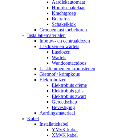
Aardlekautomaat
Hoofdschakelaar
Krachtgroep
Beltrafo's
Schakelklok
Groepenkast toebehoren
Installatiematerialen
Inbouw- en centraaldozen
Lasdozen en wartels
Lasdozen
Wartels
Wandcontactdoos
Lasklemmen en kroonstenen
Gietmof / krimpkous
Elektrobuizen
Elektrobuis crème
Elektrobuis grijs
Elektrobuis zwart
Gereedschap
Bevestiging
Aardingsmateriaal
Kabel
Installatiekabel
YMvK kabel
XMvK kabel