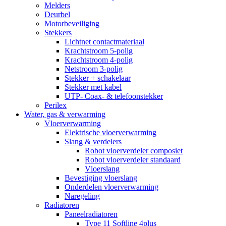
Melders
Deurbel
Motorbeveiliging
Stekkers
Lichtnet contactmateriaal
Krachtstroom 5-polig
Krachtstroom 4-polig
Netstroom 3-polig
Stekker + schakelaar
Stekker met kabel
UTP- Coax- & telefoonstekker
Perilex
Water, gas & verwarming
Vloerverwarming
Elektrische vloerverwarming
Slang & verdelers
Robot vloerverdeler composiet
Robot vloerverdeler standaard
Vloerslang
Bevestiging vloerslang
Onderdelen vloerverwarming
Naregeling
Radiatoren
Paneelradiatoren
Type 11 Softline 4plus