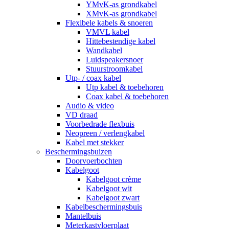
YMvK-as grondkabel
XMvK-as grondkabel
Flexibele kabels & snoeren
VMVL kabel
Hittebestendige kabel
Wandkabel
Luidspeakersnoer
Stuurstroomkabel
Utp- / coax kabel
Utp kabel & toebehoren
Coax kabel & toebehoren
Audio & video
VD draad
Voorbedrade flexbuis
Neopreen / verlengkabel
Kabel met stekker
Beschermingsbuizen
Doorvoerbochten
Kabelgoot
Kabelgoot crème
Kabelgoot wit
Kabelgoot zwart
Kabelbeschermingsbuis
Mantelbuis
Meterkastvloerplaat