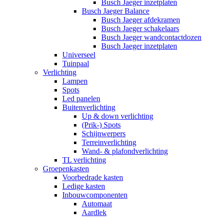
Busch Jaeger inzetplaten
Busch Jaeger Balance
Busch Jaeger afdekramen
Busch Jaeger schakelaars
Busch Jaeger wandcontactdozen
Busch Jaeger inzetplaten
Universeel
Tuinpaal
Verlichting
Lampen
Spots
Led panelen
Buitenverlichting
Up & down verlichting
(Prik-) Spots
Schijnwerpers
Terreinverlichting
Wand- & plafondverlichting
TL verlichting
Groepenkasten
Voorbedrade kasten
Ledige kasten
Inbouwcomponenten
Automaat
Aardlek