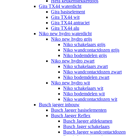
Hera keukenstekkerdoos
Gira TX44 waterdicht
Gira basiselement
Gira TX44 wit
Gira TX44 antraciet
Gira TX44 alu
Niko new hydro waterdicht
Niko new hydro grijs
Niko schakelaars grijs
Niko wandcontactdozen grijs
Niko bodemdelen grijs
Niko new hydro zwart
Niko schakelaars zwart
Niko wandcontactdozen zwart
Niko bodemdelen zwart
Niko new hydro wit
Niko schakelaars wit
Niko bodemdelen wit
Niko wandcontactdozen wit
Busch jaeger inbouw
Busch Jaeger basiselementen
Busch Jaeger Reflex
Busch Jaeger afdekramen
Busch Jager schakelaars
Busch Jaeger wandcontactdozen