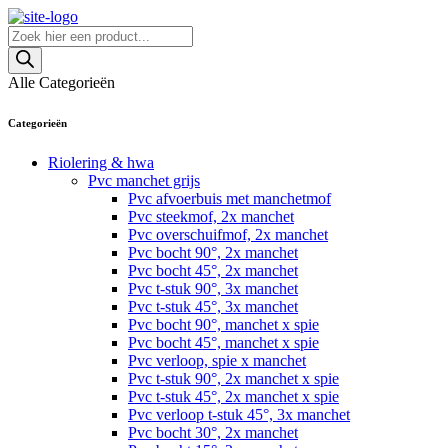
Skip
to
Producten
content
zoeken
Alle Categorieën
Categorieën
Riolering & hwa
Pvc manchet grijs
Pvc afvoerbuis met manchetmof
Pvc steekmof, 2x manchet
Pvc overschuifmof, 2x manchet
Pvc bocht 90°, 2x manchet
Pvc bocht 45°, 2x manchet
Pvc t-stuk 90°, 3x manchet
Pvc t-stuk 45°, 3x manchet
Pvc bocht 90°, manchet x spie
Pvc bocht 45°, manchet x spie
Pvc verloop, spie x manchet
Pvc t-stuk 90°, 2x manchet x spie
Pvc t-stuk 45°, 2x manchet x spie
Pvc verloop t-stuk 45°, 3x manchet
Pvc bocht 30°, 2x manchet