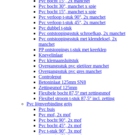
Pvc bocht 15°, 2x manchet
Pvc bocht 30°, manchet x spie
Pvc bocht 15°, manchet x spie
Pvc verloop t-stuk 90°, 2x manchet
Pvc verloop t-stuk 45°, 2x manchet
Pvc dubbel t-stuk
Pvc ontstoppingsstuk schroefkap, 2x manchet
Pvc ontstoppingsstuk met klemdeksel, 2x
manchet
PP ontstoppings t-stuk met keerklep
Knevelinlaat
Pvc klemaansluitstuk
Overgangsstuk pvc gietijzer manchet
Overgangsstuk pvc gres manchet
Controleput
Betoninlaat 125mm SN8
Zettingsmof 125mm
Flexibele bocht 87,5º met zettingsmof
Flexibel stroom t-stuk 87,5° incl. zetting
Pvc lijmverbinding grijs
Pvc buis
Pvc mof, 2x mof
Pvc bocht 90°, 2x mof
Pvc bocht 45°, 2x mof
Pvc t-stuk 90°, 3x mof