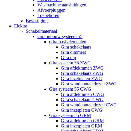
Wasmachine aansluitingen
Afvoerpluggen
Toebehoren
Bevestiging
Elektra
Schakelmateriaal
Gira inbouw systeem 55
Gira basiselementen
Gira schakelaars
Gira dimmers
Gira utp
Gira systeem 55 ZWG
Gira afdekramen ZWG
Gira schakelaars ZWG
Gira inzetplaten ZWG
Gira wandcontactdozen ZWG
Gira systeem 55 CWG
Gira afdekramen CWG
Gira schakelaars CWG
Gira wandcontactdozen CWG
Gira inzetplaten CWG
Gira systeem 55 GRM
Gira afdekramen GRM
Gira inzetplaten GRM