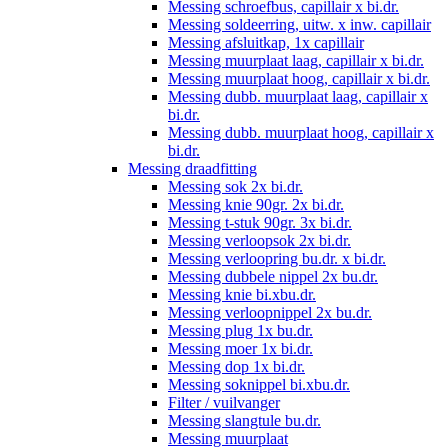
Messing schroefbus, capillair x bi.dr.
Messing soldeerring, uitw. x inw. capillair
Messing afsluitkap, 1x capillair
Messing muurplaat laag, capillair x bi.dr.
Messing muurplaat hoog, capillair x bi.dr.
Messing dubb. muurplaat laag, capillair x
bi.dr.
Messing dubb. muurplaat hoog, capillair x
bi.dr.
Messing draadfitting
Messing sok 2x bi.dr.
Messing knie 90gr. 2x bi.dr.
Messing t-stuk 90gr. 3x bi.dr.
Messing verloopsok 2x bi.dr.
Messing verloopring bu.dr. x bi.dr.
Messing dubbele nippel 2x bu.dr.
Messing knie bi.xbu.dr.
Messing verloopnippel 2x bu.dr.
Messing plug 1x bu.dr.
Messing moer 1x bi.dr.
Messing dop 1x bi.dr.
Messing soknippel bi.xbu.dr.
Filter / vuilvanger
Messing slangtule bu.dr.
Messing muurplaat