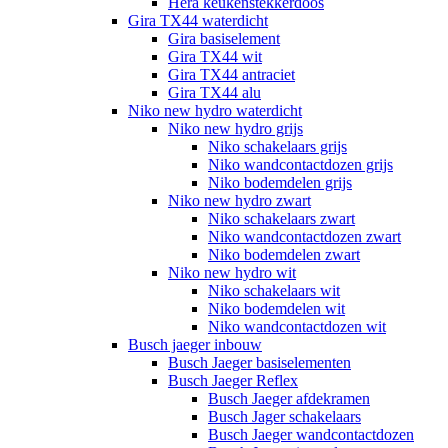
Hera keukenstekkerdoos
Gira TX44 waterdicht
Gira basiselement
Gira TX44 wit
Gira TX44 antraciet
Gira TX44 alu
Niko new hydro waterdicht
Niko new hydro grijs
Niko schakelaars grijs
Niko wandcontactdozen grijs
Niko bodemdelen grijs
Niko new hydro zwart
Niko schakelaars zwart
Niko wandcontactdozen zwart
Niko bodemdelen zwart
Niko new hydro wit
Niko schakelaars wit
Niko bodemdelen wit
Niko wandcontactdozen wit
Busch jaeger inbouw
Busch Jaeger basiselementen
Busch Jaeger Reflex
Busch Jaeger afdekramen
Busch Jager schakelaars
Busch Jaeger wandcontactdozen