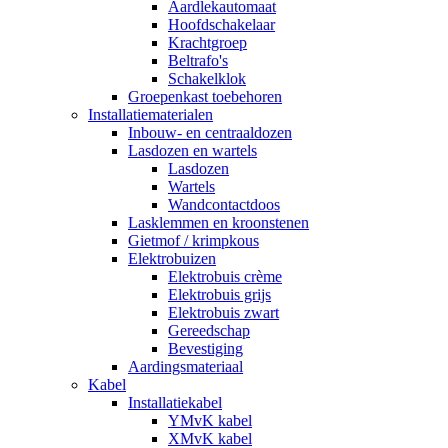
Aardlekautomaat
Hoofdschakelaar
Krachtgroep
Beltrafo's
Schakelklok
Groepenkast toebehoren
Installatiematerialen
Inbouw- en centraaldozen
Lasdozen en wartels
Lasdozen
Wartels
Wandcontactdoos
Lasklemmen en kroonstenen
Gietmof / krimpkous
Elektrobuizen
Elektrobuis crème
Elektrobuis grijs
Elektrobuis zwart
Gereedschap
Bevestiging
Aardingsmateriaal
Kabel
Installatiekabel
YMvK kabel
XMvK kabel