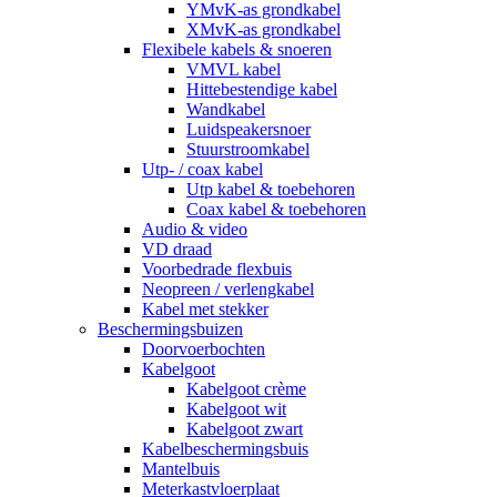
YMvK-as grondkabel
XMvK-as grondkabel
Flexibele kabels & snoeren
VMVL kabel
Hittebestendige kabel
Wandkabel
Luidspeakersnoer
Stuurstroomkabel
Utp- / coax kabel
Utp kabel & toebehoren
Coax kabel & toebehoren
Audio & video
VD draad
Voorbedrade flexbuis
Neopreen / verlengkabel
Kabel met stekker
Beschermingsbuizen
Doorvoerbochten
Kabelgoot
Kabelgoot crème
Kabelgoot wit
Kabelgoot zwart
Kabelbeschermingsbuis
Mantelbuis
Meterkastvloerplaat