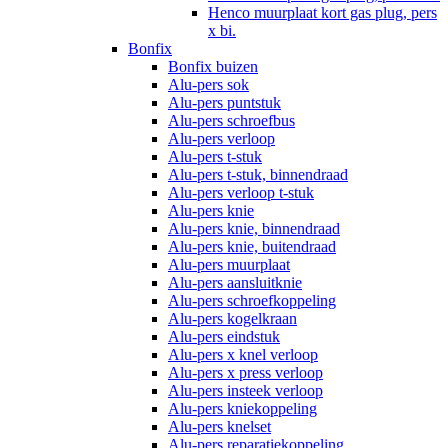
Henco muurplaat kort gas plug, pers
x bi.
Bonfix
Bonfix buizen
Alu-pers sok
Alu-pers puntstuk
Alu-pers schroefbus
Alu-pers verloop
Alu-pers t-stuk
Alu-pers t-stuk, binnendraad
Alu-pers verloop t-stuk
Alu-pers knie
Alu-pers knie, binnendraad
Alu-pers knie, buitendraad
Alu-pers muurplaat
Alu-pers aansluitknie
Alu-pers schroefkoppeling
Alu-pers kogelkraan
Alu-pers eindstuk
Alu-pers x knel verloop
Alu-pers x press verloop
Alu-pers insteek verloop
Alu-pers kniekoppeling
Alu-pers knelset
Alu-pers reparatiekoppeling