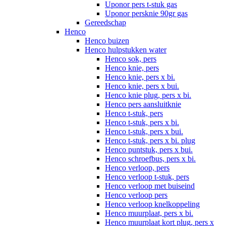
Uponor pers t-stuk gas
Uponor persknie 90gr gas
Gereedschap
Henco
Henco buizen
Henco hulpstukken water
Henco sok, pers
Henco knie, pers
Henco knie, pers x bi.
Henco knie, pers x bui.
Henco knie plug, pers x bi.
Henco pers aansluitknie
Henco t-stuk, pers
Henco t-stuk, pers x bi.
Henco t-stuk, pers x bui.
Henco t-stuk, pers x bi. plug
Henco puntstuk, pers x bui.
Henco schroefbus, pers x bi.
Henco verloop, pers
Henco verloop t-stuk, pers
Henco verloop met buiseind
Henco verloop pers
Henco verloop knelkoppeling
Henco muurplaat, pers x bi.
Henco muurplaat kort plug, pers x