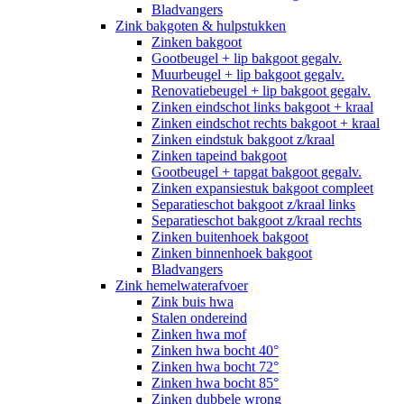
Bladvangers
Zink bakgoten & hulpstukken
Zinken bakgoot
Gootbeugel + lip bakgoot gegalv.
Muurbeugel + lip bakgoot gegalv.
Renovatiebeugel + lip bakgoot gegalv.
Zinken eindschot links bakgoot + kraal
Zinken eindschot rechts bakgoot + kraal
Zinken eindstuk bakgoot z/kraal
Zinken tapeind bakgoot
Gootbeugel + tapgat bakgoot gegalv.
Zinken expansiestuk bakgoot compleet
Separatieschot bakgoot z/kraal links
Separatieschot bakgoot z/kraal rechts
Zinken buitenhoek bakgoot
Zinken binnenhoek bakgoot
Bladvangers
Zink hemelwaterafvoer
Zink buis hwa
Stalen ondereind
Zinken hwa mof
Zinken hwa bocht 40°
Zinken hwa bocht 72°
Zinken hwa bocht 85°
Zinken dubbele wrong