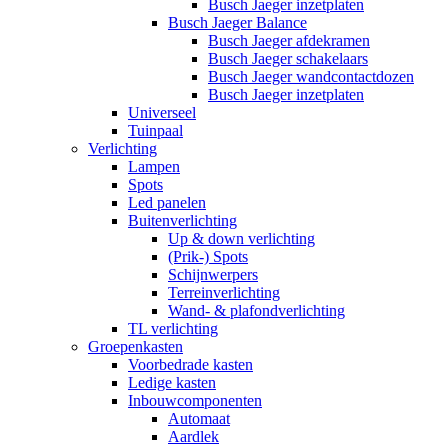
Busch Jaeger inzetplaten
Busch Jaeger Balance
Busch Jaeger afdekramen
Busch Jaeger schakelaars
Busch Jaeger wandcontactdozen
Busch Jaeger inzetplaten
Universeel
Tuinpaal
Verlichting
Lampen
Spots
Led panelen
Buitenverlichting
Up & down verlichting
(Prik-) Spots
Schijnwerpers
Terreinverlichting
Wand- & plafondverlichting
TL verlichting
Groepenkasten
Voorbedrade kasten
Ledige kasten
Inbouwcomponenten
Automaat
Aardlek