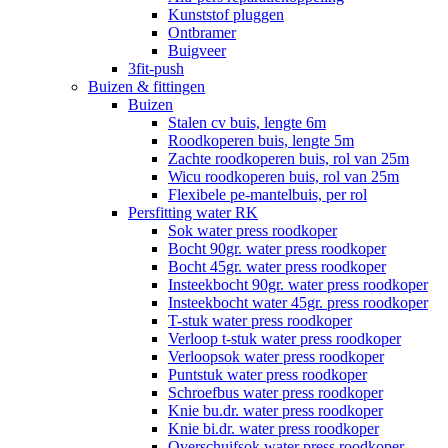
Kunststof pluggen
Ontbramer
Buigveer
3fit-push
Buizen & fittingen
Buizen
Stalen cv buis, lengte 6m
Roodkoperen buis, lengte 5m
Zachte roodkoperen buis, rol van 25m
Wicu roodkoperen buis, rol van 25m
Flexibele pe-mantelbuis, per rol
Persfitting water RK
Sok water press roodkoper
Bocht 90gr. water press roodkoper
Bocht 45gr. water press roodkoper
Insteekbocht 90gr. water press roodkoper
Insteekbocht water 45gr. press roodkoper
T-stuk water press roodkoper
Verloop t-stuk water press roodkoper
Verloopsok water press roodkoper
Puntstuk water press roodkoper
Schroefbus water press roodkoper
Knie bu.dr. water press roodkoper
Knie bi.dr. water press roodkoper
Overschuifsok water press roodkoper