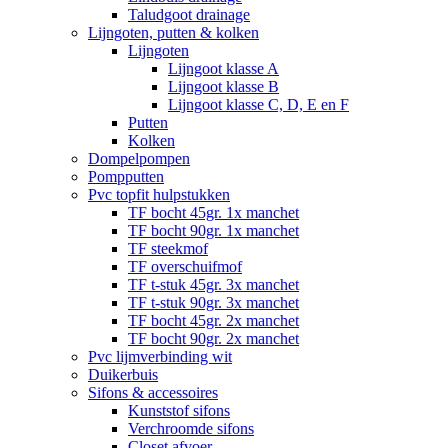
Taludgoot drainage
Lijngoten, putten & kolken
Lijngoten
Lijngoot klasse A
Lijngoot klasse B
Lijngoot klasse C, D, E en F
Putten
Kolken
Dompelpompen
Pompputten
Pvc topfit hulpstukken
TF bocht 45gr. 1x manchet
TF bocht 90gr. 1x manchet
TF steekmof
TF overschuifmof
TF t-stuk 45gr. 3x manchet
TF t-stuk 90gr. 3x manchet
TF bocht 45gr. 2x manchet
TF bocht 90gr. 2x manchet
Pvc lijmverbinding wit
Duikerbuis
Sifons & accessoires
Kunststof sifons
Verchroomde sifons
Closet afvoer