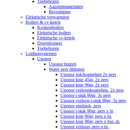
Toebehoren
Aansluitmaterialen
Bevestiging
Elektrische verwarming
Boilers & cv-ketels
Keukenboilers
Elektrische boilers
Elektrische cv-ketels
Doorstromers
Toebehoren
Leidingsystemen
Uponor
Uponor buizen
Water pers fittingen
Uponor sok/koppeling 2x pers
Uponor knie 45gr, 2x pers
Uponor knie 90gr, 2x pers
Uponor verloopkoppeling, 2x pers
Uponor t-stuk 90gr, 3x pers
Uponor verloop t-stuk 90gr, 3x pers
Uponor eindstuk, pers
Uponor t-stuk 90gr, pers x bi
Uponor knie 90gr, pers x bi.
Uponor knie 90gr, pers x bui. dr.
Uponor verloop, pers x bi.