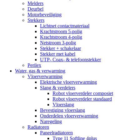
Melders
Deurbel
Motorbeveiliging
Stekkers
Lichtnet contactmateriaal
Krachtstroom 5-polig
Krachtstroom 4-polig
Netstroom 3-polig
Stekker + schakelaar
Stekker met kabel
UTP- Coax- & telefoonstekker
Perilex
Water, gas & verwarming
Vloerverwarming
Elektrische vloerverwarming
Slang & verdelers
Robot vloerverdeler composiet
Robot vloerverdeler standaard
Vloerslang
Bevestiging vloerslang
Onderdelen vloerverwarming
Naregeling
Radiatoren
Paneelradiatoren
Type 11 Softline 4plus