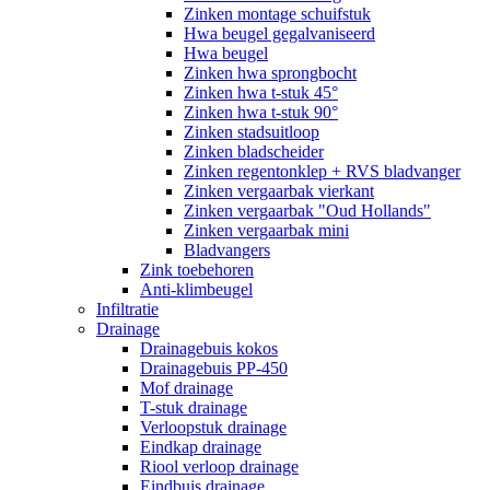
Zinken montage schuifstuk
Hwa beugel gegalvaniseerd
Hwa beugel
Zinken hwa sprongbocht
Zinken hwa t-stuk 45°
Zinken hwa t-stuk 90°
Zinken stadsuitloop
Zinken bladscheider
Zinken regentonklep + RVS bladvanger
Zinken vergaarbak vierkant
Zinken vergaarbak "Oud Hollands"
Zinken vergaarbak mini
Bladvangers
Zink toebehoren
Anti-klimbeugel
Infiltratie
Drainage
Drainagebuis kokos
Drainagebuis PP-450
Mof drainage
T-stuk drainage
Verloopstuk drainage
Eindkap drainage
Riool verloop drainage
Eindbuis drainage