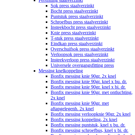
Persfitting staalverzinkt
Sok press staalverzinkt
Bocht press staalverzinkt
Puntstuk press staalverzinkt
Schroefbus press staalverzinkt
Insteekbocht press staalverzinkt
Knie press staalverzinkt
T-stuk press staalverzinkt
Eindkap press staalverzinkt
Overschuifsok press staalverzinkt
Verloopsok press staalverzinkt
Insteekverloop press staalverzinkt
Universele overgangsfitting press
Messing knelkoppeling
Bonfix messing knie 90gr. 2x knel
Bonfix messing knie 90gr. knel x bu. dr.
Bonfix messing knie 90gr. knel x bi. dr.
Bonfix messing knie 90gr. met ontluchting,
2x knel
Bonfix messing knie 90gr. met
aftapgelegenh. 2x knel
Bonfix messing verloopknie 90gr. 2x knel
Bonfix messing koppeling, 2x knel
Bonfix messing puntstuk, knel x bu. dr.
Bonfix messing schroefbus, knel x bi. dr.