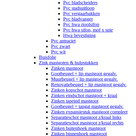
Pvc bladscheiders
Pvc stadsuitloop
Pvc vergaarbakken
Pvc bladvanger
Pvc hwa rioolsifon
Pvc hwa sifon, mof x spie
Hwa bevestiging
Pvc antraciet
Pvc zwart
Pvc wit
Buisfolie
Zink mastgoten & hulpstukken
Zinken mastgoot
Gootbeugel + lip mastgoot gegalv.
Muurbeugel + lip mastgoot gegalv.
Renovatiebeugel + lip mastgoot gegalv.
Zinken kopschot mastgoot
Zinken eindschot mastgoot + kraal
Zinken tapeind mastgoot
Gootbeugel + tapgat mastgoot gegalv.
Zinken expansiestuk mastgoot compleet
Separatieschot mastgoot z/kraal links
Separatieschot mastgoot z/kraal rechts
Zinken buitenhoek mastgoot
Zinken binnenhoek mastgoot