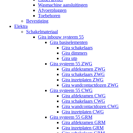
Wasmachine aansluitingen
Afvoerpluggen
Toebehoren
Bevestiging
Elektra
Schakelmateriaal
Gira inbouw systeem 55
Gira basiselementen
Gira schakelaars
Gira dimmers
Gira utp
Gira systeem 55 ZWG
Gira afdekramen ZWG
Gira schakelaars ZWG
Gira inzetplaten ZWG
Gira wandcontactdozen ZWG
Gira systeem 55 CWG
Gira afdekramen CWG
Gira schakelaars CWG
Gira wandcontactdozen CWG
Gira inzetplaten CWG
Gira systeem 55 GRM
Gira afdekramen GRM
Gira inzetplaten GRM