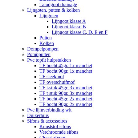
Taludgoot drainage
Lijngoten, putten & kolken
Lijngoten
Lijngoot klasse A
Lijngoot klasse B
Lijngoot klasse C, D, E en F
Putten
Kolken
Dompelpompen
Pompputten
Pvc topfit hulpstukken
TF bocht 45gr. 1x manchet
TF bocht 90gr. 1x manchet
TF steekmof
TF overschuifmof
TF t-stuk 45gr. 3x manchet
TF t-stuk 90gr. 3x manchet
TF bocht 45gr. 2x manchet
TF bocht 90gr. 2x manchet
Pvc lijmverbinding wit
Duikerbuis
Sifons & accessoires
Kunststof sifons
Verchroomde sifons
Closet afvoer