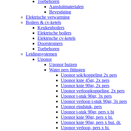
Toebehoren
Aansluitmaterialen
Bevestiging
Elektrische verwarming
Boilers & cv-ketels
Keukenboilers
Elektrische boilers
Elektrische cv-ketels
Doorstromers
Toebehoren
Leidingsystemen
Uponor
Uponor buizen
Water pers fittingen
Uponor sok/koppeling 2x pers
Uponor knie 45gr, 2x pers
Uponor knie 90gr, 2x pers
Uponor verloopkoppeling, 2x pers
Uponor t-stuk 90gr, 3x pers
Uponor verloop t-stuk 90gr, 3x pers
Uponor eindstuk, pers
Uponor t-stuk 90gr, pers x bi
Uponor knie 90gr, pers x bi.
Uponor knie 90gr, pers x bui. dr.
Uponor verloop, pers x bi.