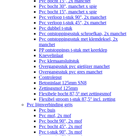
Pvc bocht 15°, 2x manchet
Pvc bocht 30°, manchet x spie
Pvc bocht 15°, manchet x spie
Pvc verloop t-stuk 90°, 2x manchet
Pvc verloop t-stuk 45°, 2x manchet
Pvc dubbel t-stuk
Pvc ontstoppingsstuk schroefkap, 2x manchet
Pvc ontstoppingsstuk met klemdeksel, 2x
manchet
PP ontstoppings t-stuk met keerklep
Knevelinlaat
Pvc klemaansluitstuk
Overgangsstuk pvc gietijzer manchet
Overgangsstuk pvc gres manchet
Controleput
Betoninlaat 125mm SN8
Zettingsmof 125mm
Flexibele bocht 87,5º met zettingsmof
Flexibel stroom t-stuk 87,5° incl. zetting
Pvc lijmverbinding grijs
Pvc buis
Pvc mof, 2x mof
Pvc bocht 90°, 2x mof
Pvc bocht 45°, 2x mof
Pvc t-stuk 90°, 3x mof