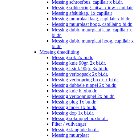
Messing schroefbus, capillair x bi.dr.
Messing soldeerring, uitw. x inw. capillair
Messing afsluitkap, 1x capillair
Messing muurplaat laag, capillair x bi.dr.
Messing muurplaat hoog, capillair x bi.dr.
Messing dubb. muurplaat laag, capillair x
bi.dr.
Messing dubb. muurplaat hoog, capillair x
bi.dr.
Messing draadfitting
Messing sok 2x bi.dr.
Messing knie 90gr. 2x bi.dr.
Messing t-stuk 90gr. 3x bi.dr.
Messing verloopsok 2x bi.dr.
Messing verloopring bu.dr. x bi.dr.
Messing dubbele nippel 2x bu.dr.
Messing knie bi.xbu.dr.
Messing verloopnippel 2x bu.dr.
Messing plug 1x bu.dr.
Messing moer 1x bi.dr.
Messing dop 1x bi.dr.
Messing soknippel bi.xbu.dr.
Filter / vuilvanger
Messing slangtule bu.dr.
Messing muurplaat