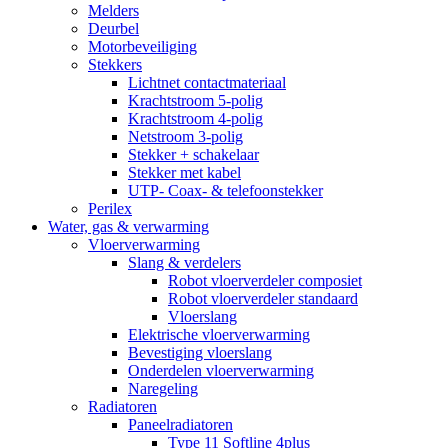
Melders
Deurbel
Motorbeveiliging
Stekkers
Lichtnet contactmateriaal
Krachtstroom 5-polig
Krachtstroom 4-polig
Netstroom 3-polig
Stekker + schakelaar
Stekker met kabel
UTP- Coax- & telefoonstekker
Perilex
Water, gas & verwarming
Vloerverwarming
Slang & verdelers
Robot vloerverdeler composiet
Robot vloerverdeler standaard
Vloerslang
Elektrische vloerverwarming
Bevestiging vloerslang
Onderdelen vloerverwarming
Naregeling
Radiatoren
Paneelradiatoren
Type 11 Softline 4plus