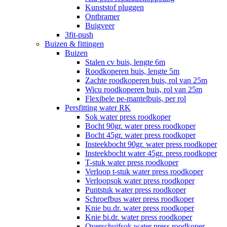
Kunststof pluggen
Ontbramer
Buigveer
3fit-push
Buizen & fittingen
Buizen
Stalen cv buis, lengte 6m
Roodkoperen buis, lengte 5m
Zachte roodkoperen buis, rol van 25m
Wicu roodkoperen buis, rol van 25m
Flexibele pe-mantelbuis, per rol
Persfitting water RK
Sok water press roodkoper
Bocht 90gr. water press roodkoper
Bocht 45gr. water press roodkoper
Insteekbocht 90gr. water press roodkoper
Insteekbocht water 45gr. press roodkoper
T-stuk water press roodkoper
Verloop t-stuk water press roodkoper
Verloopsok water press roodkoper
Puntstuk water press roodkoper
Schroefbus water press roodkoper
Knie bu.dr. water press roodkoper
Knie bi.dr. water press roodkoper
Overschuifsok water press roodkoper