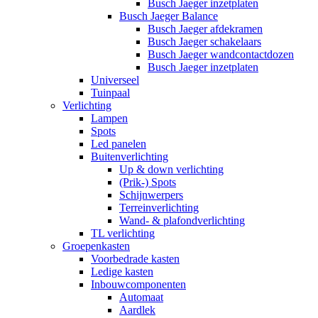
Busch Jaeger inzetplaten
Busch Jaeger Balance
Busch Jaeger afdekramen
Busch Jaeger schakelaars
Busch Jaeger wandcontactdozen
Busch Jaeger inzetplaten
Universeel
Tuinpaal
Verlichting
Lampen
Spots
Led panelen
Buitenverlichting
Up & down verlichting
(Prik-) Spots
Schijnwerpers
Terreinverlichting
Wand- & plafondverlichting
TL verlichting
Groepenkasten
Voorbedrade kasten
Ledige kasten
Inbouwcomponenten
Automaat
Aardlek