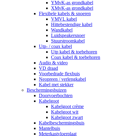
YMvK-as grondkabel
XMvK-as grondkabel
Flexibele kabels & snoeren
VMVL kabel
Hittebestendige kabel
Wandkabel
Luidspeakersnoer
Stuurstroomkabel
Utp- / coax kabel
Utp kabel & toebehoren
Coax kabel & toebehoren
Audio & video
VD draad
Voorbedrade flexbuis
Neopreen / verlengkabel
Kabel met stekker
Beschermingsbuizen
Doorvoerbochten
Kabelgoot
Kabelgoot crème
Kabelgoot wit
Kabelgoot zwart
Kabelbeschermingsbuis
Mantelbuis
Meterkastvloerplaat