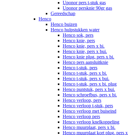
Uponor pers t-stuk gas
Uponor persknie 90gr gas
Gereedschap
Henco
Henco buizen
Henco hulpstukken water
Henco sok, pers
Henco knie, pers
Henco knie, pers x bi.
Henco knie, pers x bui.
Henco knie plug, pers x bi.
Henco pers aansluitknie
Henco t-stuk, pers
Henco t-stuk, pers x bi.
Henco t-stuk, pers x bui.
Henco t-stuk, pers x bi. plug
Henco puntstuk, pers x bui.
Henco schroefbus, pers x bi.
Henco verloop, pers
Henco verloop t-stuk, pers
Henco verloop met buiseind
Henco verloop pers
Henco verloop knelkoppeling
Henco muurplaat, pers x bi.
Henco muurplaat kort plug, pers x