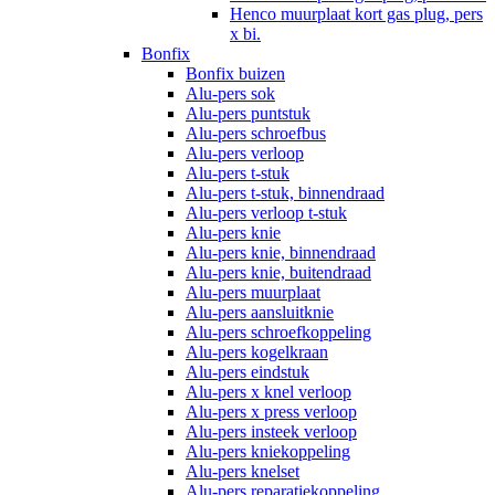
Henco muurplaat kort gas plug, pers
x bi.
Bonfix
Bonfix buizen
Alu-pers sok
Alu-pers puntstuk
Alu-pers schroefbus
Alu-pers verloop
Alu-pers t-stuk
Alu-pers t-stuk, binnendraad
Alu-pers verloop t-stuk
Alu-pers knie
Alu-pers knie, binnendraad
Alu-pers knie, buitendraad
Alu-pers muurplaat
Alu-pers aansluitknie
Alu-pers schroefkoppeling
Alu-pers kogelkraan
Alu-pers eindstuk
Alu-pers x knel verloop
Alu-pers x press verloop
Alu-pers insteek verloop
Alu-pers kniekoppeling
Alu-pers knelset
Alu-pers reparatiekoppeling