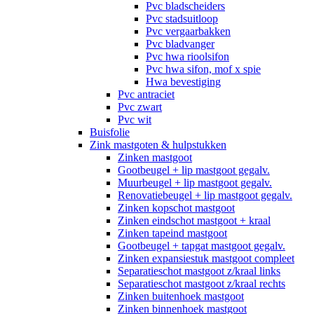
Pvc bladscheiders
Pvc stadsuitloop
Pvc vergaarbakken
Pvc bladvanger
Pvc hwa rioolsifon
Pvc hwa sifon, mof x spie
Hwa bevestiging
Pvc antraciet
Pvc zwart
Pvc wit
Buisfolie
Zink mastgoten & hulpstukken
Zinken mastgoot
Gootbeugel + lip mastgoot gegalv.
Muurbeugel + lip mastgoot gegalv.
Renovatiebeugel + lip mastgoot gegalv.
Zinken kopschot mastgoot
Zinken eindschot mastgoot + kraal
Zinken tapeind mastgoot
Gootbeugel + tapgat mastgoot gegalv.
Zinken expansiestuk mastgoot compleet
Separatieschot mastgoot z/kraal links
Separatieschot mastgoot z/kraal rechts
Zinken buitenhoek mastgoot
Zinken binnenhoek mastgoot