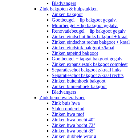
Bladvangers
Zink bakgoten & hulpstukken
Zinken bakgoot
Gootbeugel + lip bakgoot gegalv.
Muurbeugel + lip bakgoot gegalv.
Renovatiebeugel + lip bakgoot gegalv.
Zinken eindschot links bakgoot + kraal
Zinken eindschot rechts bakgoot + kraal
Zinken eindstuk bakgoot z/kraal
Zinken tapeind bakgoot
Gootbeugel + tapgat bakgoot gegalv.
Zinken expansiestuk bakgoot compleet
Separatieschot bakgoot z/kraal links
Separatieschot bakgoot z/kraal rechts
Zinken buitenhoek bakgoot
Zinken binnenhoek bakgoot
Bladvangers
Zink hemelwaterafvoer
Zink buis hwa
Stalen ondereind
Zinken hwa mof
Zinken hwa bocht 40°
Zinken hwa bocht 72°
Zinken hwa bocht 85°
Zinken dubbele wrong