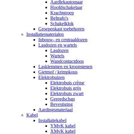
Aardlekautomaat
Hoofdschakelaar
Krachtgroep
Beltrafo's
Schakelklok
Groepenkast toebehoren
Installatiematerialen
Inbouw- en centraaldozen
Lasdozen en wartels
Lasdozen
Wartels
Wandcontactdoos
Lasklemmen en kroonstenen
Gietmof / krimpkous
Elektrobuizen
Elektrobuis crème
Elektrobuis grijs
Elektrobuis zwart
Gereedschap
Bevestiging
Aardingsmateriaal
Kabel
Installatiekabel
YMvK kabel
XMvK kabel