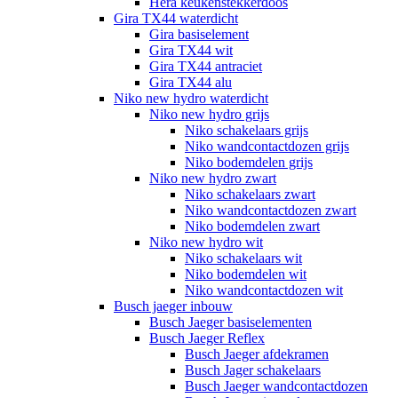
Hera keukenstekkerdoos
Gira TX44 waterdicht
Gira basiselement
Gira TX44 wit
Gira TX44 antraciet
Gira TX44 alu
Niko new hydro waterdicht
Niko new hydro grijs
Niko schakelaars grijs
Niko wandcontactdozen grijs
Niko bodemdelen grijs
Niko new hydro zwart
Niko schakelaars zwart
Niko wandcontactdozen zwart
Niko bodemdelen zwart
Niko new hydro wit
Niko schakelaars wit
Niko bodemdelen wit
Niko wandcontactdozen wit
Busch jaeger inbouw
Busch Jaeger basiselementen
Busch Jaeger Reflex
Busch Jaeger afdekramen
Busch Jager schakelaars
Busch Jaeger wandcontactdozen