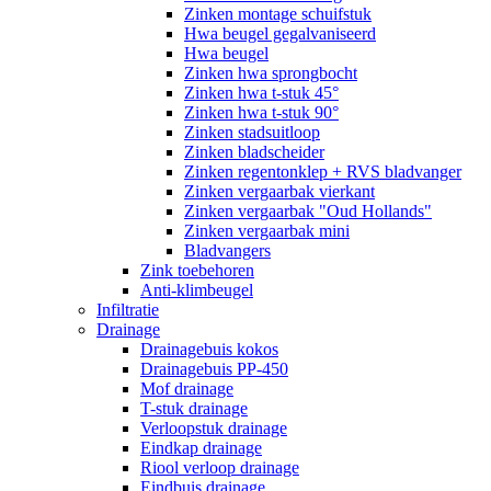
Zinken montage schuifstuk
Hwa beugel gegalvaniseerd
Hwa beugel
Zinken hwa sprongbocht
Zinken hwa t-stuk 45°
Zinken hwa t-stuk 90°
Zinken stadsuitloop
Zinken bladscheider
Zinken regentonklep + RVS bladvanger
Zinken vergaarbak vierkant
Zinken vergaarbak "Oud Hollands"
Zinken vergaarbak mini
Bladvangers
Zink toebehoren
Anti-klimbeugel
Infiltratie
Drainage
Drainagebuis kokos
Drainagebuis PP-450
Mof drainage
T-stuk drainage
Verloopstuk drainage
Eindkap drainage
Riool verloop drainage
Eindbuis drainage