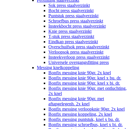
Persfitting staalverzinkt
Sok press staalverzinkt
Bocht press staalverzinkt
Puntstuk press staalverzinkt
Schroefbus press staalverzinkt
Insteekbocht press staalverzinkt
Knie press staalverzinkt
T-stuk press staalverzinkt
Eindkap press staalverzinkt
Overschuifsok press staalverzinkt
Verloopsok press staalverzinkt
Insteekverloop press staalverzinkt
Universele overgangsfitting press
Messing knelkoppeling
Bonfix messing knie 90gr. 2x knel
Bonfix messing knie 90gr. knel x bu. dr.
Bonfix messing knie 90gr. knel x bi. dr.
Bonfix messing knie 90gr. met ontluchting,
2x knel
Bonfix messing knie 90gr. met
aftapgelegenh. 2x knel
Bonfix messing verloopknie 90gr. 2x knel
Bonfix messing koppeling, 2x knel
Bonfix messing puntstuk, knel x bu. dr.
Bonfix messing schroefbus, knel x bi. dr.