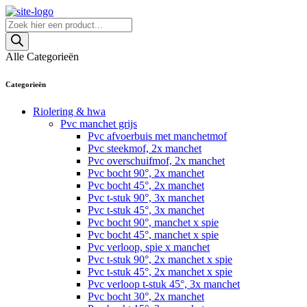
Skip
to
Producten
content
zoeken
Alle Categorieën
Categorieën
Riolering & hwa
Pvc manchet grijs
Pvc afvoerbuis met manchetmof
Pvc steekmof, 2x manchet
Pvc overschuifmof, 2x manchet
Pvc bocht 90°, 2x manchet
Pvc bocht 45°, 2x manchet
Pvc t-stuk 90°, 3x manchet
Pvc t-stuk 45°, 3x manchet
Pvc bocht 90°, manchet x spie
Pvc bocht 45°, manchet x spie
Pvc verloop, spie x manchet
Pvc t-stuk 90°, 2x manchet x spie
Pvc t-stuk 45°, 2x manchet x spie
Pvc verloop t-stuk 45°, 3x manchet
Pvc bocht 30°, 2x manchet