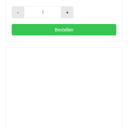
-
+
Dab
evosta
Bestellen
40-
70
HOH
180
aantal