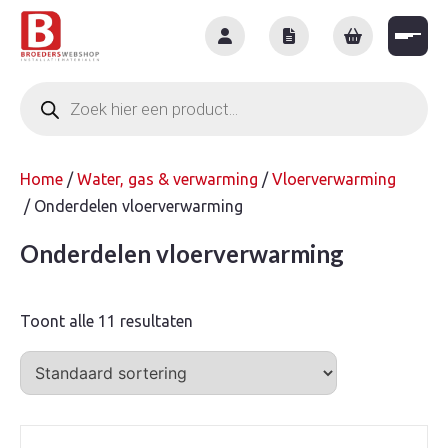
Skip
to
content
Producten
zoeken
Home
/
Water, gas & verwarming
/
Vloerverwarming
/ Onderdelen vloerverwarming
Onderdelen vloerverwarming
Toont alle 11 resultaten