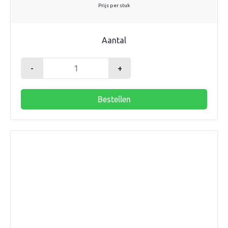
Prijs per stuk
Aantal
-
+
Robot
flowmeter
Bestellen
1/2"
x
3/4"
euroconus
aantal