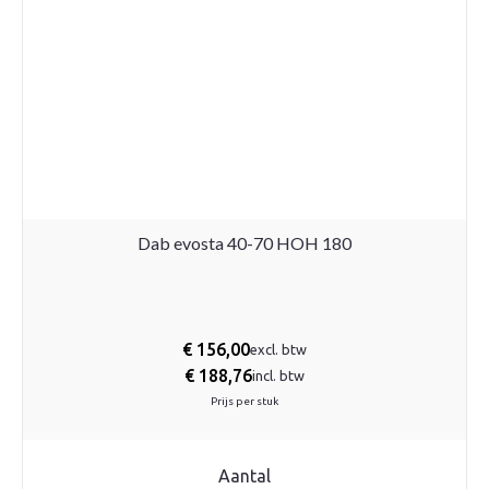
Dab evosta 40-70 HOH 180
€
156,00
excl. btw
€
188,76
incl. btw
Prijs per stuk
Aantal