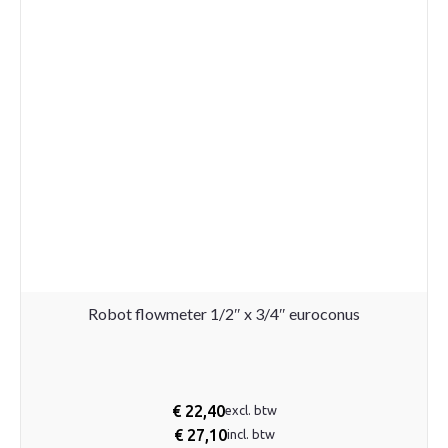
Robot flowmeter 1/2″ x 3/4″ euroconus
€
22,40
excl. btw
€
27,10
incl. btw