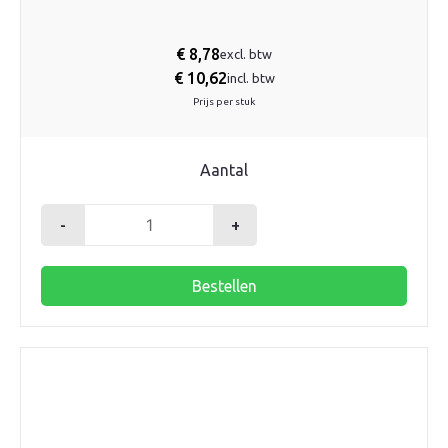
€
8,78
excl. btw
€
10,62
incl. btw
Prijs per stuk
Aantal
-
+
Robot
groepafsluiter
Bestellen
1/2"
x
3/4"
euroconus
aantal