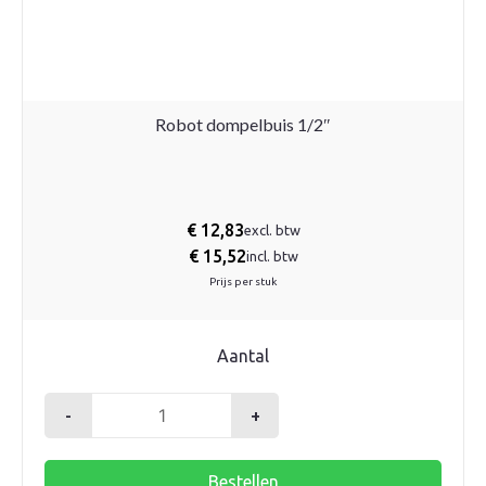
Robot dompelbuis 1/2″
€
12,83
excl. btw
€
15,52
incl. btw
Prijs per stuk
Aantal
-
+
Robot
dompelbuis
Bestellen