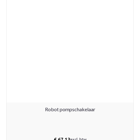
Robot pompschakelaar
€
67,13
excl. btw