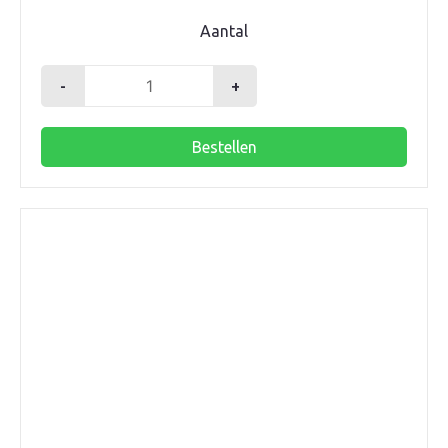
Aantal
-
+
Adaptor
16x2.0mm
Bestellen
euroconus
aantal