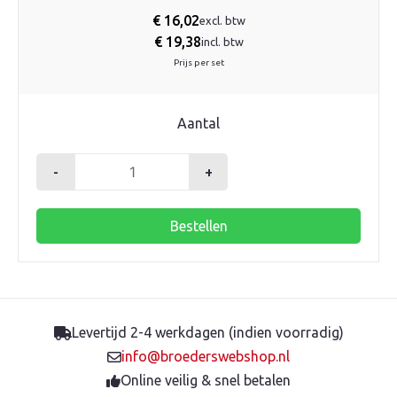
€
16,02
excl. btw
€
19,38
incl. btw
Prijs per set
Aantal
-
+
Pomp
koppelingenset
Bestellen
1
½"
x
1"
bu.dr.
Levertijd 2-4 werkdagen (indien voorradig)
aantal
info@broederswebshop.nl
Online veilig & snel betalen