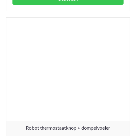
1/2"
aantal
Robot thermostaatknop + dompelvoeler