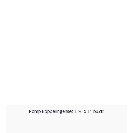
bi.dr.
aantal
Pomp koppelingenset 1 ½” x 1″ bu.dr.