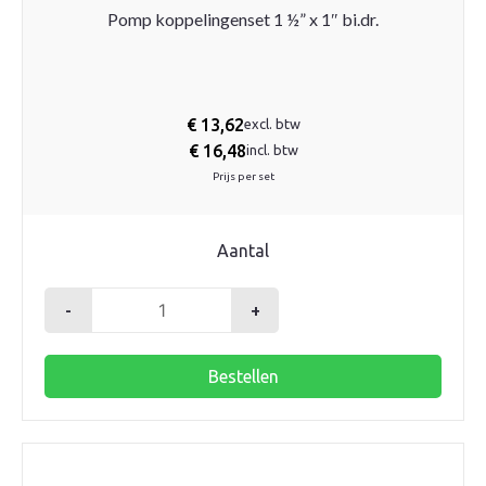
Pomp koppelingenset 1 ½” x 1″ bi.dr.
€
13,62
excl. btw
€
16,48
incl. btw
Prijs per set
Aantal
-
+
Pomp
koppelingenset
Bestellen
1
½"
x
1"