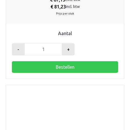
€
81,23
incl. btw
Prijs per stuk
Aantal
-
+
Robot
pompschakelaar
Bestellen
aantal