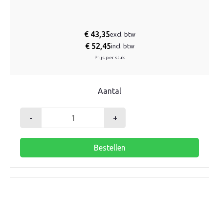
€
43,35
excl. btw
€
52,45
incl. btw
Prijs per stuk
Aantal
-
+
Robot
thermostaatknop
Bestellen
+
dompelvoeler
aantal