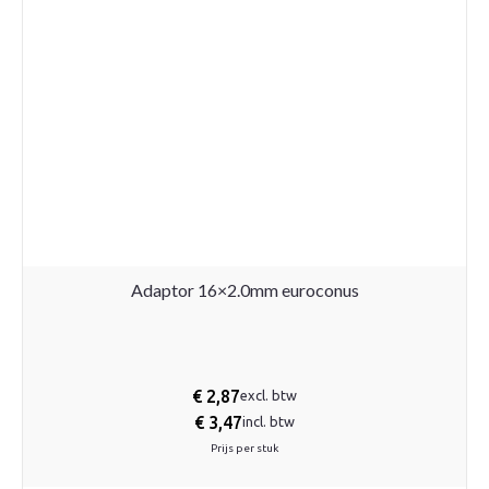
Adaptor 16×2.0mm euroconus
€
2,87
excl. btw
€
3,47
incl. btw
Prijs per stuk