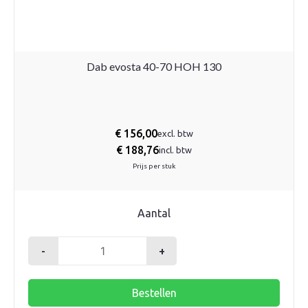
Dab evosta 40-70 HOH 130
€
156,00
excl. btw
€
188,76
incl. btw
Prijs per stuk
Aantal
-
+
Dab
evosta
Bestellen
40-