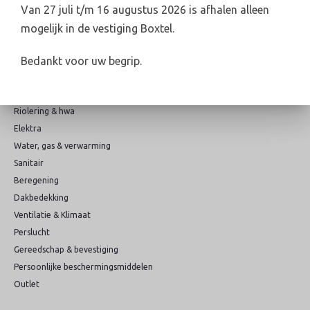
Van 27 juli t/m 16 augustus 2026 is afhalen alleen
Online veilig & snel betalen
mogelijk in de vestiging Boxtel.
Bedankt voor uw begrip.
Categorieën
Riolering & hwa
Elektra
Water, gas & verwarming
Sanitair
Beregening
Dakbedekking
Ventilatie & Klimaat
Perslucht
Gereedschap & bevestiging
Persoonlijke beschermingsmiddelen
Outlet