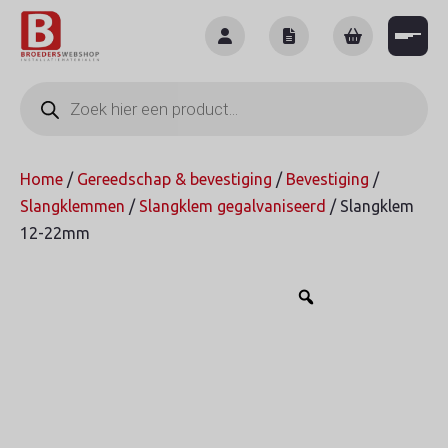
Skip
to
content
Producten
zoeken
Home
/
Gereedschap & bevestiging
/
Bevestiging
/
Slangklemmen
/
Slangklem gegalvaniseerd
/ Slangklem
12-22mm