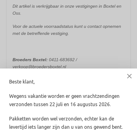
Dit artikel is verkrijgbaar in onze vestigingen in Boxtel en
Oss.
Voor de actuele voorraadstatus kunt u contact opnemen
met de betreffende vestiging.
Broeders Boxtel:
0411-683692 /
verkoop@broedersboxtel.nl
Broeders Oss:
0412-624782 / verkoop@broedersoss.nl
Beste klant,
Wegens vakantie worden er geen vrachtzendingen
verzonden tussen 22 juli en 16 augustus 2026.
Pakketten worden wel verzonden, echter kan de
levertijd iets langer zijn dan u van ons gewend bent.
Levertijd 2-4 werkdagen (indien voorradig)
info@broederswebshop.nl