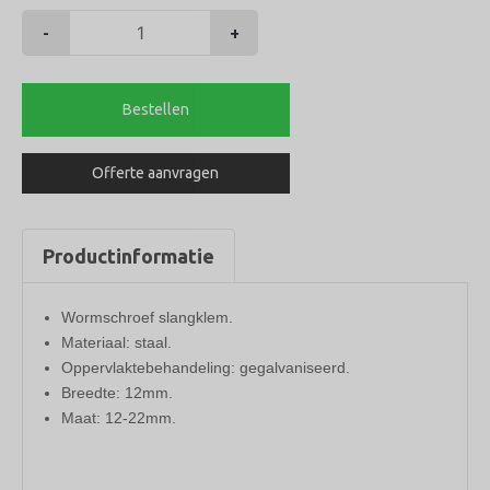
-
+
Slangklem
12-
22mm
Bestellen
aantal
Offerte aanvragen
Productinformatie
Wormschroef slangklem.
Materiaal: staal.
Oppervlaktebehandeling: gegalvaniseerd.
Breedte: 12mm.
Maat: 12-22mm.