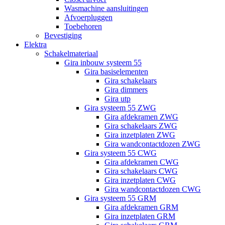
Wasmachine aansluitingen
Afvoerpluggen
Toebehoren
Bevestiging
Elektra
Schakelmateriaal
Gira inbouw systeem 55
Gira basiselementen
Gira schakelaars
Gira dimmers
Gira utp
Gira systeem 55 ZWG
Gira afdekramen ZWG
Gira schakelaars ZWG
Gira inzetplaten ZWG
Gira wandcontactdozen ZWG
Gira systeem 55 CWG
Gira afdekramen CWG
Gira schakelaars CWG
Gira inzetplaten CWG
Gira wandcontactdozen CWG
Gira systeem 55 GRM
Gira afdekramen GRM
Gira inzetplaten GRM