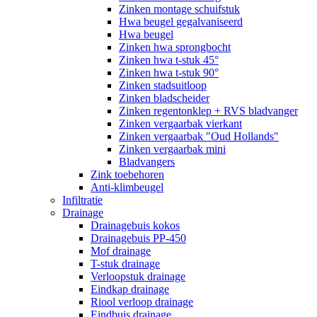
Zinken montage schuifstuk
Hwa beugel gegalvaniseerd
Hwa beugel
Zinken hwa sprongbocht
Zinken hwa t-stuk 45°
Zinken hwa t-stuk 90°
Zinken stadsuitloop
Zinken bladscheider
Zinken regentonklep + RVS bladvanger
Zinken vergaarbak vierkant
Zinken vergaarbak "Oud Hollands"
Zinken vergaarbak mini
Bladvangers
Zink toebehoren
Anti-klimbeugel
Infiltratie
Drainage
Drainagebuis kokos
Drainagebuis PP-450
Mof drainage
T-stuk drainage
Verloopstuk drainage
Eindkap drainage
Riool verloop drainage
Eindbuis drainage