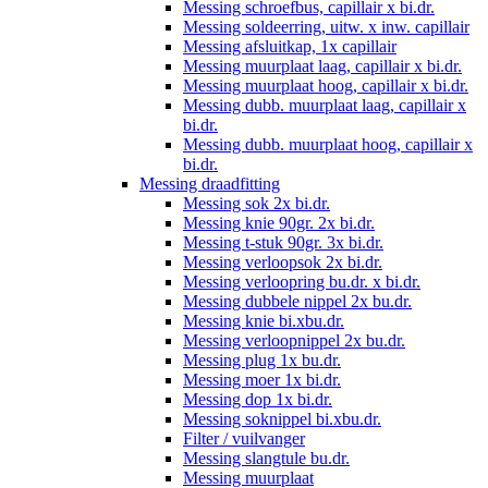
Messing schroefbus, capillair x bi.dr.
Messing soldeerring, uitw. x inw. capillair
Messing afsluitkap, 1x capillair
Messing muurplaat laag, capillair x bi.dr.
Messing muurplaat hoog, capillair x bi.dr.
Messing dubb. muurplaat laag, capillair x
bi.dr.
Messing dubb. muurplaat hoog, capillair x
bi.dr.
Messing draadfitting
Messing sok 2x bi.dr.
Messing knie 90gr. 2x bi.dr.
Messing t-stuk 90gr. 3x bi.dr.
Messing verloopsok 2x bi.dr.
Messing verloopring bu.dr. x bi.dr.
Messing dubbele nippel 2x bu.dr.
Messing knie bi.xbu.dr.
Messing verloopnippel 2x bu.dr.
Messing plug 1x bu.dr.
Messing moer 1x bi.dr.
Messing dop 1x bi.dr.
Messing soknippel bi.xbu.dr.
Filter / vuilvanger
Messing slangtule bu.dr.
Messing muurplaat