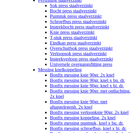
Persfitting staalverzinkt
Sok press staalverzinkt
Bocht press staalverzinkt
Puntstuk press staalverzinkt
Schroefbus press staalverzinkt
Insteekbocht press staalverzinkt
Knie press staalverzinkt
T-stuk press staalverzinkt
Eindkap press staalverzinkt
Overschuifsok press staalverzinkt
Verloopsok press staalverzinkt
Insteekverloop press staalverzinkt
Universele overgangsfitting press
Messing knelkoppeling
Bonfix messing knie 90gr. 2x knel
Bonfix messing knie 90gr. knel x bu. dr.
Bonfix messing knie 90gr. knel x bi. dr.
Bonfix messing knie 90gr. met ontluchting,
2x knel
Bonfix messing knie 90gr. met
aftapgelegenh. 2x knel
Bonfix messing verloopknie 90gr. 2x knel
Bonfix messing koppeling, 2x knel
Bonfix messing puntstuk, knel x bu. dr.
Bonfix messing schroefbus, knel x bi. dr.