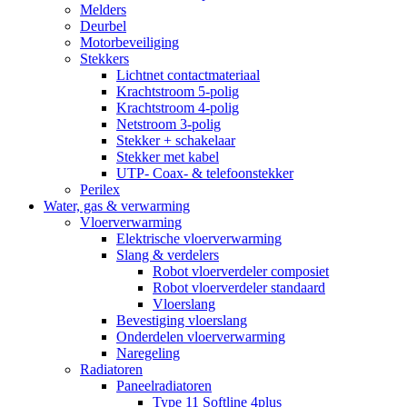
Melders
Deurbel
Motorbeveiliging
Stekkers
Lichtnet contactmateriaal
Krachtstroom 5-polig
Krachtstroom 4-polig
Netstroom 3-polig
Stekker + schakelaar
Stekker met kabel
UTP- Coax- & telefoonstekker
Perilex
Water, gas & verwarming
Vloerverwarming
Elektrische vloerverwarming
Slang & verdelers
Robot vloerverdeler composiet
Robot vloerverdeler standaard
Vloerslang
Bevestiging vloerslang
Onderdelen vloerverwarming
Naregeling
Radiatoren
Paneelradiatoren
Type 11 Softline 4plus