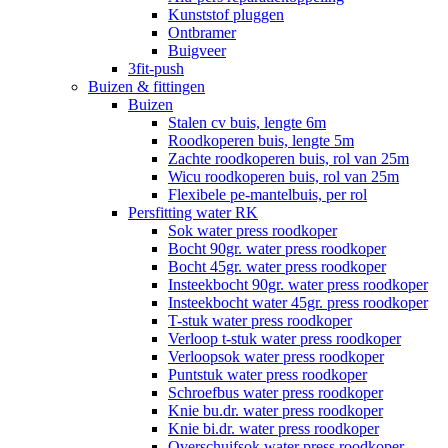
Kunststof pluggen
Ontbramer
Buigveer
3fit-push
Buizen & fittingen
Buizen
Stalen cv buis, lengte 6m
Roodkoperen buis, lengte 5m
Zachte roodkoperen buis, rol van 25m
Wicu roodkoperen buis, rol van 25m
Flexibele pe-mantelbuis, per rol
Persfitting water RK
Sok water press roodkoper
Bocht 90gr. water press roodkoper
Bocht 45gr. water press roodkoper
Insteekbocht 90gr. water press roodkoper
Insteekbocht water 45gr. press roodkoper
T-stuk water press roodkoper
Verloop t-stuk water press roodkoper
Verloopsok water press roodkoper
Puntstuk water press roodkoper
Schroefbus water press roodkoper
Knie bu.dr. water press roodkoper
Knie bi.dr. water press roodkoper
Overschuifsok water press roodkoper