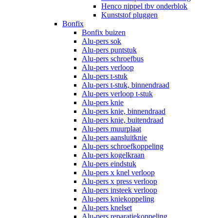
Henco nippel tbv onderblok
Kunststof pluggen
Bonfix
Bonfix buizen
Alu-pers sok
Alu-pers puntstuk
Alu-pers schroefbus
Alu-pers verloop
Alu-pers t-stuk
Alu-pers t-stuk, binnendraad
Alu-pers verloop t-stuk
Alu-pers knie
Alu-pers knie, binnendraad
Alu-pers knie, buitendraad
Alu-pers muurplaat
Alu-pers aansluitknie
Alu-pers schroefkoppeling
Alu-pers kogelkraan
Alu-pers eindstuk
Alu-pers x knel verloop
Alu-pers x press verloop
Alu-pers insteek verloop
Alu-pers kniekoppeling
Alu-pers knelset
Alu-pers reparatiekoppeling