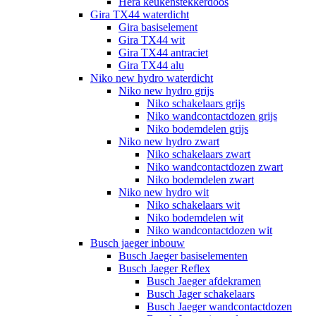
Hera keukenstekkerdoos
Gira TX44 waterdicht
Gira basiselement
Gira TX44 wit
Gira TX44 antraciet
Gira TX44 alu
Niko new hydro waterdicht
Niko new hydro grijs
Niko schakelaars grijs
Niko wandcontactdozen grijs
Niko bodemdelen grijs
Niko new hydro zwart
Niko schakelaars zwart
Niko wandcontactdozen zwart
Niko bodemdelen zwart
Niko new hydro wit
Niko schakelaars wit
Niko bodemdelen wit
Niko wandcontactdozen wit
Busch jaeger inbouw
Busch Jaeger basiselementen
Busch Jaeger Reflex
Busch Jaeger afdekramen
Busch Jager schakelaars
Busch Jaeger wandcontactdozen