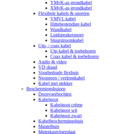
YMvK-as grondkabel
XMvK-as grondkabel
Flexibele kabels & snoeren
VMVL kabel
Hittebestendige kabel
Wandkabel
Luidspeakersnoer
Stuurstroomkabel
Utp- / coax kabel
Utp kabel & toebehoren
Coax kabel & toebehoren
Audio & video
VD draad
Voorbedrade flexbuis
Neopreen / verlengkabel
Kabel met stekker
Beschermingsbuizen
Doorvoerbochten
Kabelgoot
Kabelgoot crème
Kabelgoot wit
Kabelgoot zwart
Kabelbeschermingsbuis
Mantelbuis
Meterkastvloerplaat