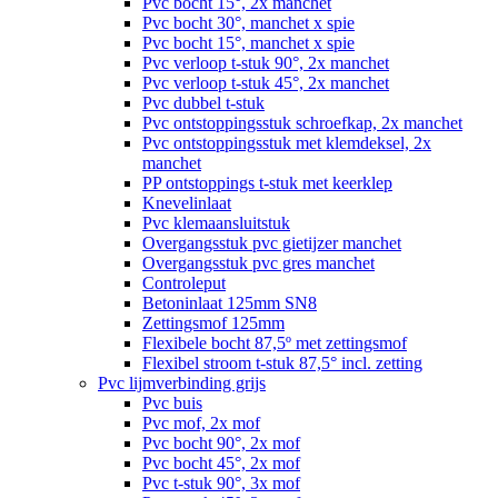
Pvc bocht 15°, 2x manchet
Pvc bocht 30°, manchet x spie
Pvc bocht 15°, manchet x spie
Pvc verloop t-stuk 90°, 2x manchet
Pvc verloop t-stuk 45°, 2x manchet
Pvc dubbel t-stuk
Pvc ontstoppingsstuk schroefkap, 2x manchet
Pvc ontstoppingsstuk met klemdeksel, 2x
manchet
PP ontstoppings t-stuk met keerklep
Knevelinlaat
Pvc klemaansluitstuk
Overgangsstuk pvc gietijzer manchet
Overgangsstuk pvc gres manchet
Controleput
Betoninlaat 125mm SN8
Zettingsmof 125mm
Flexibele bocht 87,5º met zettingsmof
Flexibel stroom t-stuk 87,5° incl. zetting
Pvc lijmverbinding grijs
Pvc buis
Pvc mof, 2x mof
Pvc bocht 90°, 2x mof
Pvc bocht 45°, 2x mof
Pvc t-stuk 90°, 3x mof