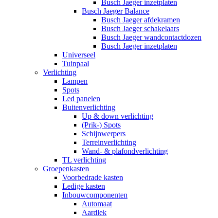
Busch Jaeger inzetplaten
Busch Jaeger Balance
Busch Jaeger afdekramen
Busch Jaeger schakelaars
Busch Jaeger wandcontactdozen
Busch Jaeger inzetplaten
Universeel
Tuinpaal
Verlichting
Lampen
Spots
Led panelen
Buitenverlichting
Up & down verlichting
(Prik-) Spots
Schijnwerpers
Terreinverlichting
Wand- & plafondverlichting
TL verlichting
Groepenkasten
Voorbedrade kasten
Ledige kasten
Inbouwcomponenten
Automaat
Aardlek