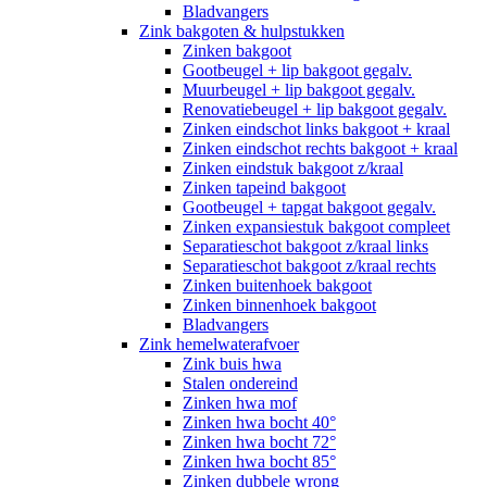
Bladvangers
Zink bakgoten & hulpstukken
Zinken bakgoot
Gootbeugel + lip bakgoot gegalv.
Muurbeugel + lip bakgoot gegalv.
Renovatiebeugel + lip bakgoot gegalv.
Zinken eindschot links bakgoot + kraal
Zinken eindschot rechts bakgoot + kraal
Zinken eindstuk bakgoot z/kraal
Zinken tapeind bakgoot
Gootbeugel + tapgat bakgoot gegalv.
Zinken expansiestuk bakgoot compleet
Separatieschot bakgoot z/kraal links
Separatieschot bakgoot z/kraal rechts
Zinken buitenhoek bakgoot
Zinken binnenhoek bakgoot
Bladvangers
Zink hemelwaterafvoer
Zink buis hwa
Stalen ondereind
Zinken hwa mof
Zinken hwa bocht 40°
Zinken hwa bocht 72°
Zinken hwa bocht 85°
Zinken dubbele wrong