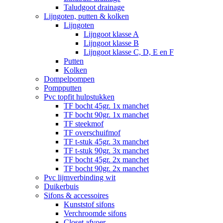
Taludgoot drainage
Lijngoten, putten & kolken
Lijngoten
Lijngoot klasse A
Lijngoot klasse B
Lijngoot klasse C, D, E en F
Putten
Kolken
Dompelpompen
Pompputten
Pvc topfit hulpstukken
TF bocht 45gr. 1x manchet
TF bocht 90gr. 1x manchet
TF steekmof
TF overschuifmof
TF t-stuk 45gr. 3x manchet
TF t-stuk 90gr. 3x manchet
TF bocht 45gr. 2x manchet
TF bocht 90gr. 2x manchet
Pvc lijmverbinding wit
Duikerbuis
Sifons & accessoires
Kunststof sifons
Verchroomde sifons
Closet afvoer