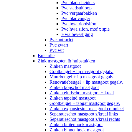
Pvc bladscheiders
Pvc stadsuitloop
Pvc vergaarbakken
Pvc bladvanger
Pvc hwa rioolsifon
Pvc hwa sifon, mof x spie
Hwa bevestiging
Pvc antraciet
Pvc zwart
Pvc wit
Buisfolie
Zink mastgoten & hulpstukken
Zinken mastgoot
Gootbeugel + lip mastgoot gegalv.
Muurbeugel + lip mastgoot gegalv.
Renovatiebeugel + lip mastgoot gegalv.
Zinken kopschot mastgoot
Zinken eindschot mastgoot + kraal
Zinken tapeind mastgoot
Gootbeugel + tapgat mastgoot gegalv.
Zinken expansiestuk mastgoot compleet
Separatieschot mastgoot z/kraal links
Separatieschot mastgoot z/kraal rechts
Zinken buitenhoek mastgoot
Zinken binnenhoek mastgoot