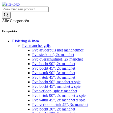
Skip
to
Producten
content
zoeken
Alle Categorieën
Categorieën
Riolering & hwa
Pvc manchet grijs
Pvc afvoerbuis met manchetmof
Pvc steekmof, 2x manchet
Pvc overschuifmof, 2x manchet
Pvc bocht 90°, 2x manchet
Pvc bocht 45°, 2x manchet
Pvc t-stuk 90°, 3x manchet
Pvc t-stuk 45°, 3x manchet
Pvc bocht 90°, manchet x spie
Pvc bocht 45°, manchet x spie
Pvc verloop, spie x manchet
Pvc t-stuk 90°, 2x manchet x spie
Pvc t-stuk 45°, 2x manchet x spie
Pvc verloop t-stuk 45°, 3x manchet
Pvc bocht 30°, 2x manchet