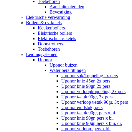
Toebehoren
Aansluitmaterialen
Bevestiging
Elektrische verwarming
Boilers & cv-ketels
Keukenboilers
Elektrische boilers
Elektrische cv-ketels
Doorstromers
Toebehoren
Leidingsystemen
Uponor
Uponor buizen
Water pers fittingen
Uponor sok/koppeling 2x pers
Uponor knie 45gr, 2x pers
Uponor knie 90gr, 2x pers
Uponor verloopkoppeling, 2x pers
Uponor t-stuk 90gr, 3x pers
Uponor verloop t-stuk 90gr, 3x pers
Uponor eindstuk, pers
Uponor t-stuk 90gr, pers x bi
Uponor knie 90gr, pers x bi.
Uponor knie 90gr, pers x bui. dr.
Uponor verloop, pers x bi.