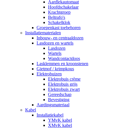
Aardlekautomaat
Hoofdschakelaar
Krachtgroep
Beltrafo's
Schakelklok
Groepenkast toebehoren
Installatiematerialen
Inbouw- en centraaldozen
Lasdozen en wartels
Lasdozen
Wartels
Wandcontactdoos
Lasklemmen en kroonstenen
Gietmof / krimpkous
Elektrobuizen
Elektrobuis crème
Elektrobuis grijs
Elektrobuis zwart
Gereedschap
Bevestiging
Aardingsmateriaal
Kabel
Installatiekabel
YMvK kabel
XMvK kabel