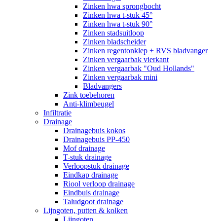
Zinken hwa sprongbocht
Zinken hwa t-stuk 45°
Zinken hwa t-stuk 90°
Zinken stadsuitloop
Zinken bladscheider
Zinken regentonklep + RVS bladvanger
Zinken vergaarbak vierkant
Zinken vergaarbak "Oud Hollands"
Zinken vergaarbak mini
Bladvangers
Zink toebehoren
Anti-klimbeugel
Infiltratie
Drainage
Drainagebuis kokos
Drainagebuis PP-450
Mof drainage
T-stuk drainage
Verloopstuk drainage
Eindkap drainage
Riool verloop drainage
Eindbuis drainage
Taludgoot drainage
Lijngoten, putten & kolken
Lijngoten