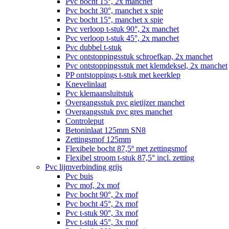
Pvc bocht 15°, 2x manchet
Pvc bocht 30°, manchet x spie
Pvc bocht 15°, manchet x spie
Pvc verloop t-stuk 90°, 2x manchet
Pvc verloop t-stuk 45°, 2x manchet
Pvc dubbel t-stuk
Pvc ontstoppingsstuk schroefkap, 2x manchet
Pvc ontstoppingsstuk met klemdeksel, 2x manchet
PP ontstoppings t-stuk met keerklep
Knevelinlaat
Pvc klemaansluitstuk
Overgangsstuk pvc gietijzer manchet
Overgangsstuk pvc gres manchet
Controleput
Betoninlaat 125mm SN8
Zettingsmof 125mm
Flexibele bocht 87,5º met zettingsmof
Flexibel stroom t-stuk 87,5° incl. zetting
Pvc lijmverbinding grijs
Pvc buis
Pvc mof, 2x mof
Pvc bocht 90°, 2x mof
Pvc bocht 45°, 2x mof
Pvc t-stuk 90°, 3x mof
Pvc t-stuk 45°, 3x mof