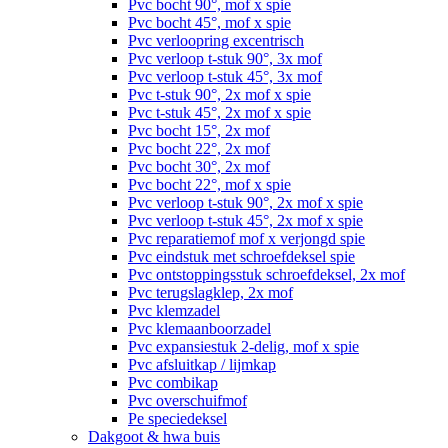
Pvc bocht 90°, mof x spie
Pvc bocht 45°, mof x spie
Pvc verloopring excentrisch
Pvc verloop t-stuk 90°, 3x mof
Pvc verloop t-stuk 45°, 3x mof
Pvc t-stuk 90°, 2x mof x spie
Pvc t-stuk 45°, 2x mof x spie
Pvc bocht 15°, 2x mof
Pvc bocht 22°, 2x mof
Pvc bocht 30°, 2x mof
Pvc bocht 22°, mof x spie
Pvc verloop t-stuk 90°, 2x mof x spie
Pvc verloop t-stuk 45°, 2x mof x spie
Pvc reparatiemof mof x verjongd spie
Pvc eindstuk met schroefdeksel spie
Pvc ontstoppingsstuk schroefdeksel, 2x mof
Pvc terugslagklep, 2x mof
Pvc klemzadel
Pvc klemaanboorzadel
Pvc expansiestuk 2-delig, mof x spie
Pvc afsluitkap / lijmkap
Pvc combikap
Pvc overschuifmof
Pe speciedeksel
Dakgoot & hwa buis