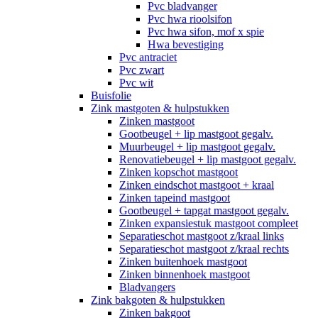
Pvc bladvanger
Pvc hwa rioolsifon
Pvc hwa sifon, mof x spie
Hwa bevestiging
Pvc antraciet
Pvc zwart
Pvc wit
Buisfolie
Zink mastgoten & hulpstukken
Zinken mastgoot
Gootbeugel + lip mastgoot gegalv.
Muurbeugel + lip mastgoot gegalv.
Renovatiebeugel + lip mastgoot gegalv.
Zinken kopschot mastgoot
Zinken eindschot mastgoot + kraal
Zinken tapeind mastgoot
Gootbeugel + tapgat mastgoot gegalv.
Zinken expansiestuk mastgoot compleet
Separatieschot mastgoot z/kraal links
Separatieschot mastgoot z/kraal rechts
Zinken buitenhoek mastgoot
Zinken binnenhoek mastgoot
Bladvangers
Zink bakgoten & hulpstukken
Zinken bakgoot