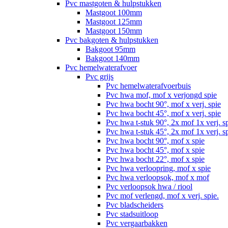
Pvc mastgoten & hulpstukken
Mastgoot 100mm
Mastgoot 125mm
Mastgoot 150mm
Pvc bakgoten & hulpstukken
Bakgoot 95mm
Bakgoot 140mm
Pvc hemelwaterafvoer
Pvc grijs
Pvc hemelwaterafvoerbuis
Pvc hwa mof, mof x verjongd spie
Pvc hwa bocht 90°, mof x verj. spie
Pvc hwa bocht 45°, mof x verj. spie
Pvc hwa t-stuk 90°, 2x mof 1x verj. s
Pvc hwa t-stuk 45°, 2x mof 1x verj. s
Pvc hwa bocht 90°, mof x spie
Pvc hwa bocht 45°, mof x spie
Pvc hwa bocht 22°, mof x spie
Pvc hwa verloopring, mof x spie
Pvc hwa verloopsok, mof x mof
Pvc verloopsok hwa / riool
Pvc mof verlengd, mof x verj. spie.
Pvc bladscheiders
Pvc stadsuitloop
Pvc vergaarbakken