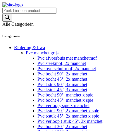
Skip
to
Producten
content
zoeken
Alle Categorieën
Categorieën
Riolering & hwa
Pvc manchet grijs
Pvc afvoerbuis met manchetmof
Pvc steekmof, 2x manchet
Pvc overschuifmof, 2x manchet
Pvc bocht 90°, 2x manchet
Pvc bocht 45°, 2x manchet
Pvc t-stuk 90°, 3x manchet
Pvc t-stuk 45°, 3x manchet
Pvc bocht 90°, manchet x spie
Pvc bocht 45°, manchet x spie
Pvc verloop, spie x manchet
Pvc t-stuk 90°, 2x manchet x spie
Pvc t-stuk 45°, 2x manchet x spie
Pvc verloop t-stuk 45°, 3x manchet
Pvc bocht 30°, 2x manchet