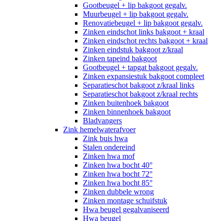
Gootbeugel + lip bakgoot gegalv.
Muurbeugel + lip bakgoot gegalv.
Renovatiebeugel + lip bakgoot gegalv.
Zinken eindschot links bakgoot + kraal
Zinken eindschot rechts bakgoot + kraal
Zinken eindstuk bakgoot z/kraal
Zinken tapeind bakgoot
Gootbeugel + tapgat bakgoot gegalv.
Zinken expansiestuk bakgoot compleet
Separatieschot bakgoot z/kraal links
Separatieschot bakgoot z/kraal rechts
Zinken buitenhoek bakgoot
Zinken binnenhoek bakgoot
Bladvangers
Zink hemelwaterafvoer
Zink buis hwa
Stalen ondereind
Zinken hwa mof
Zinken hwa bocht 40°
Zinken hwa bocht 72°
Zinken hwa bocht 85°
Zinken dubbele wrong
Zinken montage schuifstuk
Hwa beugel gegalvaniseerd
Hwa beugel