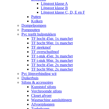
Lijngoot klasse A
Lijngoot klasse B
Lijngoot klasse C, D, E en F
Putten
Kolken
Dompelpompen
Pompputten
Pvc topfit hulpstukken
TF bocht 45gr. 1x manchet
TF bocht 90gr. 1x manchet
TF steekmof
TF overschuifmof
TF t-stuk 45gr. 3x manchet
TF t-stuk 90gr. 3x manchet
TF bocht 45gr. 2x manchet
TF bocht 90gr. 2x manchet
Pvc lijmverbinding wit
Duikerbuis
Sifons & accessoires
Kunststof sifons
Verchroomde sifons
Closet afvoer
Wasmachine aansluitingen
Afvoerpluggen
Toebehoren