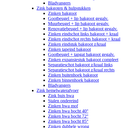
Bladvangers
Zink bakgoten & hulpstukken
Zinken bakgoot
Gootbeugel + lip bakgoot gegalv.
Muurbeugel + lip bakgoot gegalv.
Renovatiebeugel + lip bakgoot gegalv.
Zinken eindschot links bakgoot + kraal
Zinken eindschot rechts bakgoot + kraal
Zinken eindstuk bakgoot z/kraal
Zinken tapeind bakgoot
Gootbeugel + tapgat bakgoot gegalv.
Zinken expansiestuk bakgoot compleet
Separatieschot bakgoot z/kraal links
Separatieschot bakgoot z/kraal rechts
Zinken buitenhoek bakgoot
Zinken binnenhoek bakgoot
Bladvangers
Zink hemelwaterafvoer
Zink buis hwa
Stalen ondereind
Zinken hwa mof
Zinken hwa bocht 40°
Zinken hwa bocht 72°
Zinken hwa bocht 85°
Zinken dubbele wrong