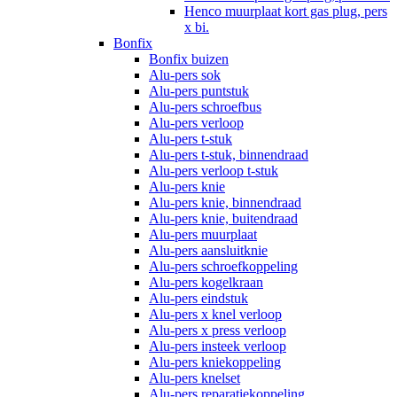
Henco muurplaat kort gas plug, pers
x bi.
Bonfix
Bonfix buizen
Alu-pers sok
Alu-pers puntstuk
Alu-pers schroefbus
Alu-pers verloop
Alu-pers t-stuk
Alu-pers t-stuk, binnendraad
Alu-pers verloop t-stuk
Alu-pers knie
Alu-pers knie, binnendraad
Alu-pers knie, buitendraad
Alu-pers muurplaat
Alu-pers aansluitknie
Alu-pers schroefkoppeling
Alu-pers kogelkraan
Alu-pers eindstuk
Alu-pers x knel verloop
Alu-pers x press verloop
Alu-pers insteek verloop
Alu-pers kniekoppeling
Alu-pers knelset
Alu-pers reparatiekoppeling