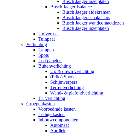
Busch Jaeger inzetplaten
Busch Jaeger Balance
Busch Jaeger afdekramen
Busch Jaeger schakelaars
Busch Jaeger wandcontactdozen
Busch Jaeger inzetplaten
Universeel
Tuinpaal
Verlichting
Lampen
Spots
Led panelen
Buitenverlichting
Up & down verlichting
(Prik-) Spots
Schijnwerpers
Terreinverlichting
Wand- & plafondverlichting
TL verlichting
Groepenkasten
Voorbedrade kasten
Ledige kasten
Inbouwcomponenten
Automaat
Aardlek