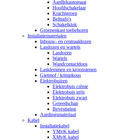
Aardlekautomaat
Hoofdschakelaar
Krachtgroep
Beltrafo's
Schakelklok
Groepenkast toebehoren
Installatiematerialen
Inbouw- en centraaldozen
Lasdozen en wartels
Lasdozen
Wartels
Wandcontactdoos
Lasklemmen en kroonstenen
Gietmof / krimpkous
Elektrobuizen
Elektrobuis crème
Elektrobuis grijs
Elektrobuis zwart
Gereedschap
Bevestiging
Aardingsmateriaal
Kabel
Installatiekabel
YMvK kabel
XMvK kabel