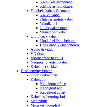
YMvK-as grondkabel
XMvK-as grondkabel
Flexibele kabels & snoeren
VMVL kabel
Hittebestendige kabel
Wandkabel
Luidspeakersnoer
Stuurstroomkabel
Utp- / coax kabel
Utp kabel & toebehoren
Coax kabel & toebehoren
Audio & video
VD draad
Voorbedrade flexbuis
Neopreen / verlengkabel
Kabel met stekker
Beschermingsbuizen
Doorvoerbochten
Kabelgoot
Kabelgoot crème
Kabelgoot wit
Kabelgoot zwart
Kabelbeschermingsbuis
Mantelbuis
Meterkastvloerplaat