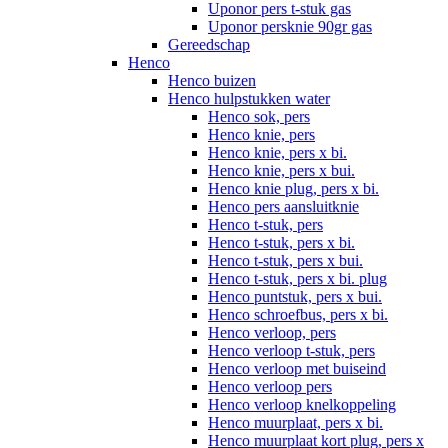
Uponor pers t-stuk gas
Uponor persknie 90gr gas
Gereedschap
Henco
Henco buizen
Henco hulpstukken water
Henco sok, pers
Henco knie, pers
Henco knie, pers x bi.
Henco knie, pers x bui.
Henco knie plug, pers x bi.
Henco pers aansluitknie
Henco t-stuk, pers
Henco t-stuk, pers x bi.
Henco t-stuk, pers x bui.
Henco t-stuk, pers x bi. plug
Henco puntstuk, pers x bui.
Henco schroefbus, pers x bi.
Henco verloop, pers
Henco verloop t-stuk, pers
Henco verloop met buiseind
Henco verloop pers
Henco verloop knelkoppeling
Henco muurplaat, pers x bi.
Henco muurplaat kort plug, pers x