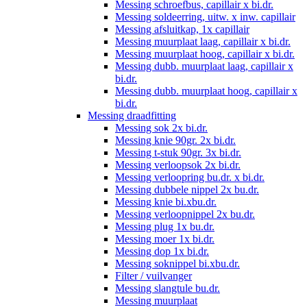
Messing schroefbus, capillair x bi.dr.
Messing soldeerring, uitw. x inw. capillair
Messing afsluitkap, 1x capillair
Messing muurplaat laag, capillair x bi.dr.
Messing muurplaat hoog, capillair x bi.dr.
Messing dubb. muurplaat laag, capillair x
bi.dr.
Messing dubb. muurplaat hoog, capillair x
bi.dr.
Messing draadfitting
Messing sok 2x bi.dr.
Messing knie 90gr. 2x bi.dr.
Messing t-stuk 90gr. 3x bi.dr.
Messing verloopsok 2x bi.dr.
Messing verloopring bu.dr. x bi.dr.
Messing dubbele nippel 2x bu.dr.
Messing knie bi.xbu.dr.
Messing verloopnippel 2x bu.dr.
Messing plug 1x bu.dr.
Messing moer 1x bi.dr.
Messing dop 1x bi.dr.
Messing soknippel bi.xbu.dr.
Filter / vuilvanger
Messing slangtule bu.dr.
Messing muurplaat