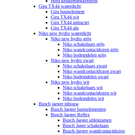
Hera keukenstekkerdoos
Gira TX44 waterdicht
Gira basiselement
Gira TX44 wit
Gira TX44 antraciet
Gira TX44 alu
Niko new hydro waterdicht
Niko new hydro grijs
Niko schakelaars grijs
Niko wandcontactdozen grijs
Niko bodemdelen grijs
Niko new hydro zwart
Niko schakelaars zwart
Niko wandcontactdozen zwart
Niko bodemdelen zwart
Niko new hydro wit
Niko schakelaars wit
Niko wandcontactdozen wit
Niko bodemdelen wit
Busch jaeger inbouw
Busch Jaeger basiselementen
Busch Jaeger Reflex
Busch Jaeger afdekramen
Busch Jager schakelaars
Busch Jaeger wandcontactdozen