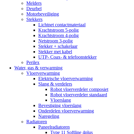
Melders
Deurbel
Motorbeveiliging
Stekkers
Lichtnet contactmateriaal
Krachtstroom 5-polig
Krachtstroom 4-polig
Netstroom 3-polig
Stekker + schakelaar
Stekker met kabel
UTP- Coax- & telefoonstekker
Perilex
Water, gas & verwarming
Vloerverwarming
Elektrische vloerverwarming
Slang & verdelers
Robot vloerverdeler composiet
Robot vloerverdeler standaard
Vloerslang
Bevestiging vloerslang
Onderdelen vloerverwarming
Naregeling
Radiatoren
Paneelradiatoren
Type 11 Softline 4plus