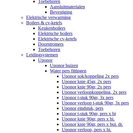
Toebehoren
Aansluitmaterialen
Bevestiging
Elektrische verwarming
Boilers & cv-ketels
Keukenboilers
Elektrische boilers
Elektrische cv-ketels
Doorstromers
Toebehoren
Leidingsystemen
Uponor
Uponor buizen
Water pers fittingen
Uponor sok/koppeling 2x pers
Uponor knie 45gr, 2x pers
Uponor knie 90gr, 2x pers
Uponor verloopkoppeling, 2x pers
Uponor t-stuk 90gr, 3x pers
Uponor verloop t-stuk 90gr, 3x pers
Uponor eindstuk, pers
Uponor t-stuk 90gr, pers x bi
Uponor knie 90gr, pers x bi.
Uponor knie 90gr, pers x bui. dr.
Uponor verloop, pers x bi.