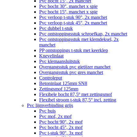
Pvc bocht 15°, 2x manchet
Pvc bocht 30°, manchet x spie
Pvc bocht 15°, manchet x spie
Pvc verloop t-stuk 90°, 2x manchet
Pvc verloop t-stuk 45°, 2x manchet
Pvc dubbel t-stuk
Pvc ontstoppingsstuk schroefkap, 2x manchet
Pvc ontstoppingsstuk met klemdeksel, 2x
manchet
PP ontstoppings t-stuk met keerklep
Knevelinlaat
Pvc klemaansluitstuk
Overgangsstuk pvc gietijzer manchet
Overgangsstuk pvc gres manchet
Controleput
Betoninlaat 125mm SN8
Zettingsmof 125mm
Flexibele bocht 87,5º met zettingsmof
Flexibel stroom t-stuk 87,5° incl. zetting
Pvc lijmverbinding grijs
Pvc buis
Pvc mof, 2x mof
Pvc bocht 90°, 2x mof
Pvc bocht 45°, 2x mof
Pvc t-stuk 90°, 3x mof