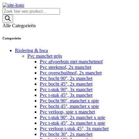
Skip
to
Producten
content
zoeken
Alle Categorieën
Categorieën
Riolering & hwa
Pvc manchet grijs
Pvc afvoerbuis met manchetmof
Pvc steekmof, 2x manchet
Pvc overschuifmof, 2x manchet
Pvc bocht 90°, 2x manchet
Pvc bocht 45°, 2x manchet
Pvc t-stuk 90°, 3x manchet
Pvc t-stuk 45°, 3x manchet
Pvc bocht 90°, manchet x spie
Pvc bocht 45°, manchet x spie
Pvc verloop, spie x manchet
Pvc t-stuk 90°, 2x manchet x spie
Pvc t-stuk 45°, 2x manchet x spie
Pvc verloop t-stuk 45°, 3x manchet
Pvc bocht 30°, 2x manchet