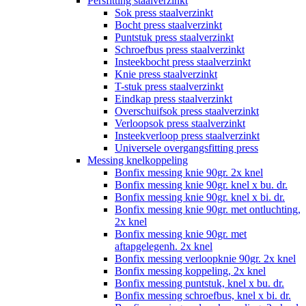
Persfitting staalverzinkt
Sok press staalverzinkt
Bocht press staalverzinkt
Puntstuk press staalverzinkt
Schroefbus press staalverzinkt
Insteekbocht press staalverzinkt
Knie press staalverzinkt
T-stuk press staalverzinkt
Eindkap press staalverzinkt
Overschuifsok press staalverzinkt
Verloopsok press staalverzinkt
Insteekverloop press staalverzinkt
Universele overgangsfitting press
Messing knelkoppeling
Bonfix messing knie 90gr. 2x knel
Bonfix messing knie 90gr. knel x bu. dr.
Bonfix messing knie 90gr. knel x bi. dr.
Bonfix messing knie 90gr. met ontluchting,
2x knel
Bonfix messing knie 90gr. met
aftapgelegenh. 2x knel
Bonfix messing verloopknie 90gr. 2x knel
Bonfix messing koppeling, 2x knel
Bonfix messing puntstuk, knel x bu. dr.
Bonfix messing schroefbus, knel x bi. dr.