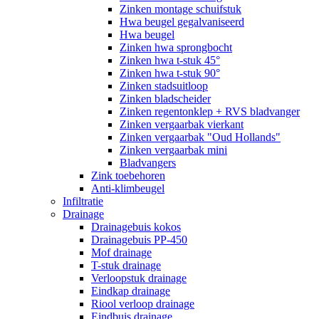
Zinken montage schuifstuk
Hwa beugel gegalvaniseerd
Hwa beugel
Zinken hwa sprongbocht
Zinken hwa t-stuk 45°
Zinken hwa t-stuk 90°
Zinken stadsuitloop
Zinken bladscheider
Zinken regentonklep + RVS bladvanger
Zinken vergaarbak vierkant
Zinken vergaarbak "Oud Hollands"
Zinken vergaarbak mini
Bladvangers
Zink toebehoren
Anti-klimbeugel
Infiltratie
Drainage
Drainagebuis kokos
Drainagebuis PP-450
Mof drainage
T-stuk drainage
Verloopstuk drainage
Eindkap drainage
Riool verloop drainage
Eindbuis drainage