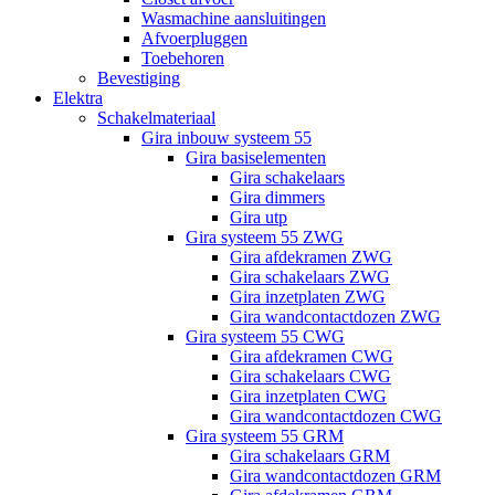
Wasmachine aansluitingen
Afvoerpluggen
Toebehoren
Bevestiging
Elektra
Schakelmateriaal
Gira inbouw systeem 55
Gira basiselementen
Gira schakelaars
Gira dimmers
Gira utp
Gira systeem 55 ZWG
Gira afdekramen ZWG
Gira schakelaars ZWG
Gira inzetplaten ZWG
Gira wandcontactdozen ZWG
Gira systeem 55 CWG
Gira afdekramen CWG
Gira schakelaars CWG
Gira inzetplaten CWG
Gira wandcontactdozen CWG
Gira systeem 55 GRM
Gira schakelaars GRM
Gira wandcontactdozen GRM