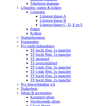
Taludgoot drainage
Lijngoten, putten & kolken
Lijngoten
Lijngoot klasse A
Lijngoot klasse B
Lijngoot klasse C, D, E en F
Putten
Kolken
Dompelpompen
Pompputten
Pvc topfit hulpstukken
TF bocht 45gr. 1x manchet
TF bocht 90gr. 1x manchet
TF steekmof
TF overschuifmof
TF t-stuk 45gr. 3x manchet
TF t-stuk 90gr. 3x manchet
TF bocht 45gr. 2x manchet
TF bocht 90gr. 2x manchet
Pvc lijmverbinding wit
Duikerbuis
Sifons & accessoires
Kunststof sifons
Verchroomde sifons
Closet afvoer