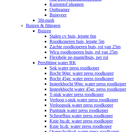
Kunststof pluggen
Ontbramer
Buigveer
3fit-push
Buizen & fittingen
Buizen
Stalen cv buis, lengte 6m
Roodkoperen buis, lengte 5m
Zachte roodkoperen buis, rol van 25m
Wicu roodkoperen buis, rol van 25m
Flexibele pe-mantelbuis, per rol
Persfitting water RK
Sok water press roodkoper
Bocht 90gr. water press roodkoper
Bocht 45gr. water press roodkoper
Insteekbocht 90gr. water press roodkoper
Insteekbocht water 45gr. press roodkoper
T-stuk water press roodkoper
Verloop t-stuk water press roodkoper
Verloopsok water press roodkoper
Puntstuk water press roodkoper
Schroefbus water press roodkoper
Knie bu.dr. water press roodkoper
Knie bi.dr. water press roodkoper
Overschuifsok water press roodkoper