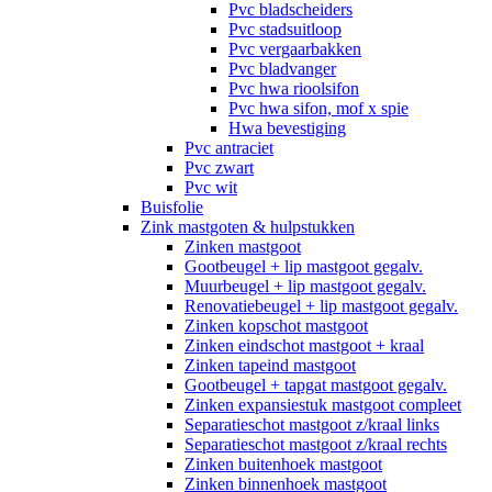
Pvc bladscheiders
Pvc stadsuitloop
Pvc vergaarbakken
Pvc bladvanger
Pvc hwa rioolsifon
Pvc hwa sifon, mof x spie
Hwa bevestiging
Pvc antraciet
Pvc zwart
Pvc wit
Buisfolie
Zink mastgoten & hulpstukken
Zinken mastgoot
Gootbeugel + lip mastgoot gegalv.
Muurbeugel + lip mastgoot gegalv.
Renovatiebeugel + lip mastgoot gegalv.
Zinken kopschot mastgoot
Zinken eindschot mastgoot + kraal
Zinken tapeind mastgoot
Gootbeugel + tapgat mastgoot gegalv.
Zinken expansiestuk mastgoot compleet
Separatieschot mastgoot z/kraal links
Separatieschot mastgoot z/kraal rechts
Zinken buitenhoek mastgoot
Zinken binnenhoek mastgoot