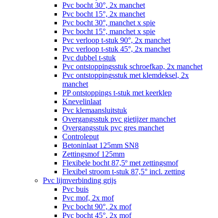
Pvc bocht 30°, 2x manchet
Pvc bocht 15°, 2x manchet
Pvc bocht 30°, manchet x spie
Pvc bocht 15°, manchet x spie
Pvc verloop t-stuk 90°, 2x manchet
Pvc verloop t-stuk 45°, 2x manchet
Pvc dubbel t-stuk
Pvc ontstoppingsstuk schroefkap, 2x manchet
Pvc ontstoppingsstuk met klemdeksel, 2x
manchet
PP ontstoppings t-stuk met keerklep
Knevelinlaat
Pvc klemaansluitstuk
Overgangsstuk pvc gietijzer manchet
Overgangsstuk pvc gres manchet
Controleput
Betoninlaat 125mm SN8
Zettingsmof 125mm
Flexibele bocht 87,5º met zettingsmof
Flexibel stroom t-stuk 87,5° incl. zetting
Pvc lijmverbinding grijs
Pvc buis
Pvc mof, 2x mof
Pvc bocht 90°, 2x mof
Pvc bocht 45°, 2x mof