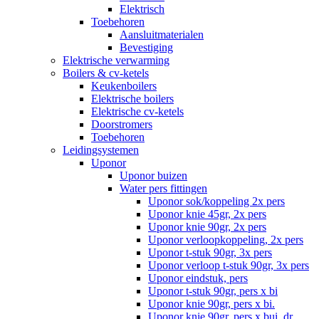
Elektrisch
Toebehoren
Aansluitmaterialen
Bevestiging
Elektrische verwarming
Boilers & cv-ketels
Keukenboilers
Elektrische boilers
Elektrische cv-ketels
Doorstromers
Toebehoren
Leidingsystemen
Uponor
Uponor buizen
Water pers fittingen
Uponor sok/koppeling 2x pers
Uponor knie 45gr, 2x pers
Uponor knie 90gr, 2x pers
Uponor verloopkoppeling, 2x pers
Uponor t-stuk 90gr, 3x pers
Uponor verloop t-stuk 90gr, 3x pers
Uponor eindstuk, pers
Uponor t-stuk 90gr, pers x bi
Uponor knie 90gr, pers x bi.
Uponor knie 90gr, pers x bui. dr.