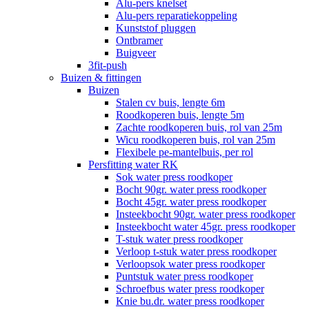
Alu-pers knelset
Alu-pers reparatiekoppeling
Kunststof pluggen
Ontbramer
Buigveer
3fit-push
Buizen & fittingen
Buizen
Stalen cv buis, lengte 6m
Roodkoperen buis, lengte 5m
Zachte roodkoperen buis, rol van 25m
Wicu roodkoperen buis, rol van 25m
Flexibele pe-mantelbuis, per rol
Persfitting water RK
Sok water press roodkoper
Bocht 90gr. water press roodkoper
Bocht 45gr. water press roodkoper
Insteekbocht 90gr. water press roodkoper
Insteekbocht water 45gr. press roodkoper
T-stuk water press roodkoper
Verloop t-stuk water press roodkoper
Verloopsok water press roodkoper
Puntstuk water press roodkoper
Schroefbus water press roodkoper
Knie bu.dr. water press roodkoper