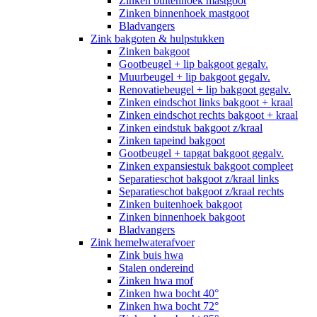
Zinken buitenhoek mastgoot
Zinken binnenhoek mastgoot
Bladvangers
Zink bakgoten & hulpstukken
Zinken bakgoot
Gootbeugel + lip bakgoot gegalv.
Muurbeugel + lip bakgoot gegalv.
Renovatiebeugel + lip bakgoot gegalv.
Zinken eindschot links bakgoot + kraal
Zinken eindschot rechts bakgoot + kraal
Zinken eindstuk bakgoot z/kraal
Zinken tapeind bakgoot
Gootbeugel + tapgat bakgoot gegalv.
Zinken expansiestuk bakgoot compleet
Separatieschot bakgoot z/kraal links
Separatieschot bakgoot z/kraal rechts
Zinken buitenhoek bakgoot
Zinken binnenhoek bakgoot
Bladvangers
Zink hemelwaterafvoer
Zink buis hwa
Stalen ondereind
Zinken hwa mof
Zinken hwa bocht 40°
Zinken hwa bocht 72°