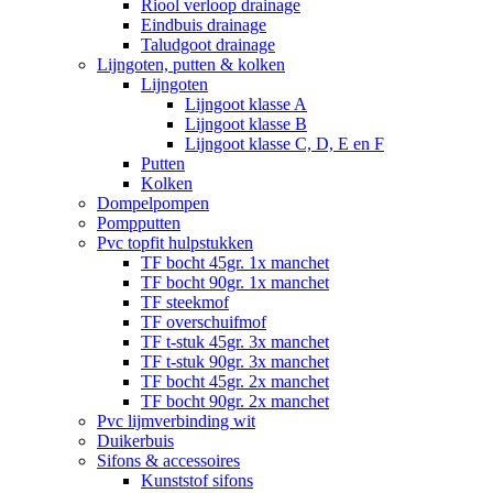
Riool verloop drainage
Eindbuis drainage
Taludgoot drainage
Lijngoten, putten & kolken
Lijngoten
Lijngoot klasse A
Lijngoot klasse B
Lijngoot klasse C, D, E en F
Putten
Kolken
Dompelpompen
Pompputten
Pvc topfit hulpstukken
TF bocht 45gr. 1x manchet
TF bocht 90gr. 1x manchet
TF steekmof
TF overschuifmof
TF t-stuk 45gr. 3x manchet
TF t-stuk 90gr. 3x manchet
TF bocht 45gr. 2x manchet
TF bocht 90gr. 2x manchet
Pvc lijmverbinding wit
Duikerbuis
Sifons & accessoires
Kunststof sifons