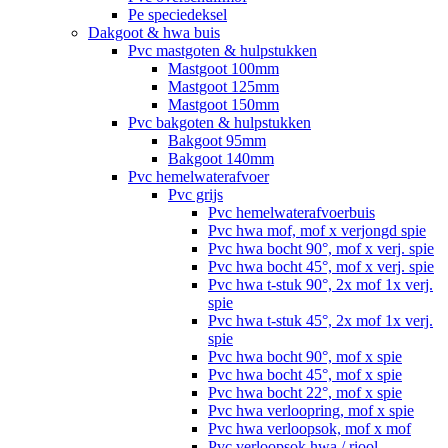
Pe speciedeksel
Dakgoot & hwa buis
Pvc mastgoten & hulpstukken
Mastgoot 100mm
Mastgoot 125mm
Mastgoot 150mm
Pvc bakgoten & hulpstukken
Bakgoot 95mm
Bakgoot 140mm
Pvc hemelwaterafvoer
Pvc grijs
Pvc hemelwaterafvoerbuis
Pvc hwa mof, mof x verjongd spie
Pvc hwa bocht 90°, mof x verj. spie
Pvc hwa bocht 45°, mof x verj. spie
Pvc hwa t-stuk 90°, 2x mof 1x verj.
spie
Pvc hwa t-stuk 45°, 2x mof 1x verj.
spie
Pvc hwa bocht 90°, mof x spie
Pvc hwa bocht 45°, mof x spie
Pvc hwa bocht 22°, mof x spie
Pvc hwa verloopring, mof x spie
Pvc hwa verloopsok, mof x mof
Pvc verloopsok hwa / riool