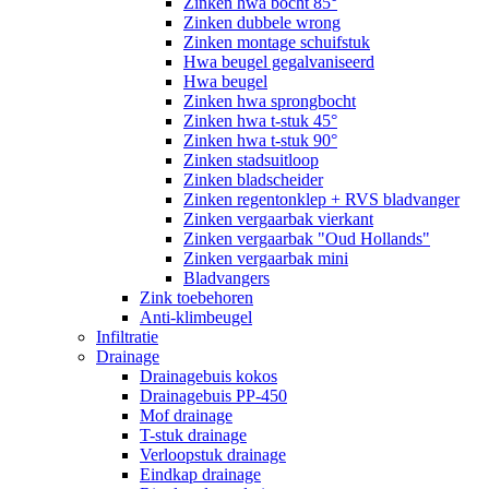
Zinken hwa bocht 85°
Zinken dubbele wrong
Zinken montage schuifstuk
Hwa beugel gegalvaniseerd
Hwa beugel
Zinken hwa sprongbocht
Zinken hwa t-stuk 45°
Zinken hwa t-stuk 90°
Zinken stadsuitloop
Zinken bladscheider
Zinken regentonklep + RVS bladvanger
Zinken vergaarbak vierkant
Zinken vergaarbak "Oud Hollands"
Zinken vergaarbak mini
Bladvangers
Zink toebehoren
Anti-klimbeugel
Infiltratie
Drainage
Drainagebuis kokos
Drainagebuis PP-450
Mof drainage
T-stuk drainage
Verloopstuk drainage
Eindkap drainage