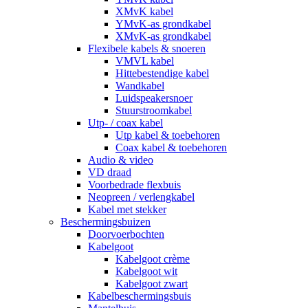
XMvK kabel
YMvK-as grondkabel
XMvK-as grondkabel
Flexibele kabels & snoeren
VMVL kabel
Hittebestendige kabel
Wandkabel
Luidspeakersnoer
Stuurstroomkabel
Utp- / coax kabel
Utp kabel & toebehoren
Coax kabel & toebehoren
Audio & video
VD draad
Voorbedrade flexbuis
Neopreen / verlengkabel
Kabel met stekker
Beschermingsbuizen
Doorvoerbochten
Kabelgoot
Kabelgoot crème
Kabelgoot wit
Kabelgoot zwart
Kabelbeschermingsbuis