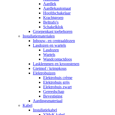
Aardlek
Aardlekautomaat
Hoofdschakelaar
Krachtgroep
Beltrafo's
Schakelklok
Groepenkast toebehoren
Installatiematerialen
Inbouw- en centraaldozen
Lasdozen en wartels
Lasdozen
Wartels
Wandcontactdoos
Lasklemmen en kroonstenen
Gietmof / krimpkous
Elektrobuizen
Elektrobuis crème
Elektrobuis grijs
Elektrobuis zwart
Gereedschap
Bevestiging
Aardingsmateriaal
Kabel
Installatiekabel
YMvK kabel