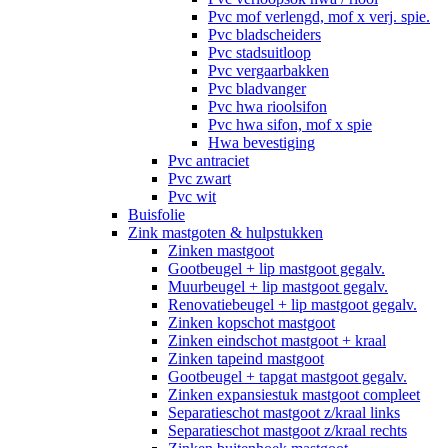
Pvc mof verlengd, mof x verj. spie.
Pvc bladscheiders
Pvc stadsuitloop
Pvc vergaarbakken
Pvc bladvanger
Pvc hwa rioolsifon
Pvc hwa sifon, mof x spie
Hwa bevestiging
Pvc antraciet
Pvc zwart
Pvc wit
Buisfolie
Zink mastgoten & hulpstukken
Zinken mastgoot
Gootbeugel + lip mastgoot gegalv.
Muurbeugel + lip mastgoot gegalv.
Renovatiebeugel + lip mastgoot gegalv.
Zinken kopschot mastgoot
Zinken eindschot mastgoot + kraal
Zinken tapeind mastgoot
Gootbeugel + tapgat mastgoot gegalv.
Zinken expansiestuk mastgoot compleet
Separatieschot mastgoot z/kraal links
Separatieschot mastgoot z/kraal rechts