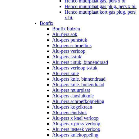
Henco muurplaat gas, pers x bi.
Henco muurplaat gas plug, pers x bi.
Henco muurplaat kort gas plug, pers
x bi.
Bonfix
Bonfix buizen
Alu-pers sok
Alu-pers puntstuk
Alu-pers schroefbus
Alu-pers verloop
Alu-pers t-stuk
Alu-pers t-stuk, binnendraad
Alu-pers verloop t-stuk
Alu-pers knie
Alu-pers knie, binnendraad
Alu-pers knie, buitendraad
Alu-pers muurplaat
Alu-pers aansluitknie
Alu-pers schroefkoppeling
Alu-pers kogelkraan
Alu-pers eindstuk
Alu-pers x knel verloop
Alu-pers x press verloop
Alu-pers insteek verloop
Alu-pers kniekoppeling