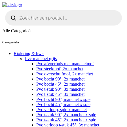
Skip
to
Producten
content
zoeken
Alle Categorieën
Categorieën
Riolering & hwa
Pvc manchet grijs
Pvc afvoerbuis met manchetmof
Pvc steekmof, 2x manchet
Pvc overschuifmof, 2x manchet
Pvc bocht 90°, 2x manchet
Pvc bocht 45°, 2x manchet
Pvc t-stuk 90°, 3x manchet
Pvc t-stuk 45°, 3x manchet
Pvc bocht 90°, manchet x spie
Pvc bocht 45°, manchet x spie
Pvc verloop, spie x manchet
Pvc t-stuk 90°, 2x manchet x spie
Pvc t-stuk 45°, 2x manchet x spie
Pvc verloop t-stuk 45°, 3x manchet