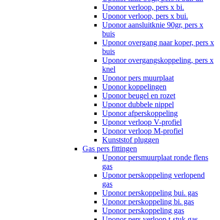
Uponor verloop, pers x bi.
Uponor verloop, pers x bui.
Uponor aansluitknie 90gr, pers x
buis
Uponor overgang naar koper, pers x
buis
Uponor overgangskoppeling, pers x
knel
Uponor pers muurplaat
Uponor koppelingen
Uponor beugel en rozet
Uponor dubbele nippel
Uponor afperskoppeling
Uponor verloop V-profiel
Uponor verloop M-profiel
Kunststof pluggen
Gas pers fittingen
Uponor persmuurplaat ronde flens
gas
Uponor perskoppeling verlopend
gas
Uponor perskoppeling bui. gas
Uponor perskoppeling bi. gas
Uponor perskoppeling gas
Uponor pers verloop t-stuk gas