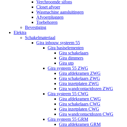
Verchroomde sifons
Closet afvoer
Wasmachine aansluitingen
Afvoerpluggen
Toebehoren
Bevestiging
Elektra
Schakelmateriaal
Gira inbouw systeem 55
Gira basiselementen
Gira schakelaars
Gira dimmers
Gira utp
Gira systeem 55 ZWG
Gira afdekramen ZWG
Gira schakelaars ZWG
Gira inzetplaten ZWG
Gira wandcontactdozen ZWG
Gira systeem 55 CWG
Gira afdekramen CWG
Gira schakelaars CWG
Gira inzetplaten CWG
Gira wandcontactdozen CWG
Gira systeem 55 GRM
Gira afdekramen GRM