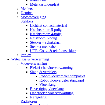
Mantelbuis
Meterkastvloerplaat
Melders
Deurbel
Motorbeveiliging
Stekkers
Lichtnet contactmateriaal
Krachtstroom 5-polig
Krachtstroom 4-polig
Netstroom 3-polig
Stekker + schakelaar
Stekker met kabel
UTP- Coax- & telefoonstekker
Perilex
Water, gas & verwarming
Vloerverwarming
Elektrische vloerverwarming
Slang & verdelers
Robot vloerverdeler composiet
Robot vloerverdeler standaard
Vloerslang
Bevestiging vloerslang
Onderdelen vloerverwarming
Naregeling
Radiatoren