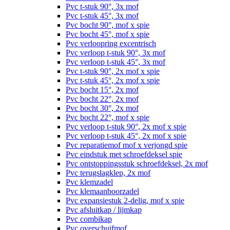
Pvc t-stuk 90°, 3x mof
Pvc t-stuk 45°, 3x mof
Pvc bocht 90°, mof x spie
Pvc bocht 45°, mof x spie
Pvc verloopring excentrisch
Pvc verloop t-stuk 90°, 3x mof
Pvc verloop t-stuk 45°, 3x mof
Pvc t-stuk 90°, 2x mof x spie
Pvc t-stuk 45°, 2x mof x spie
Pvc bocht 15°, 2x mof
Pvc bocht 22°, 2x mof
Pvc bocht 30°, 2x mof
Pvc bocht 22°, mof x spie
Pvc verloop t-stuk 90°, 2x mof x spie
Pvc verloop t-stuk 45°, 2x mof x spie
Pvc reparatiemof mof x verjongd spie
Pvc eindstuk met schroefdeksel spie
Pvc ontstoppingsstuk schroefdeksel, 2x mof
Pvc terugslagklep, 2x mof
Pvc klemzadel
Pvc klemaanboorzadel
Pvc expansiestuk 2-delig, mof x spie
Pvc afsluitkap / lijmkap
Pvc combikap
Pvc overschuifmof