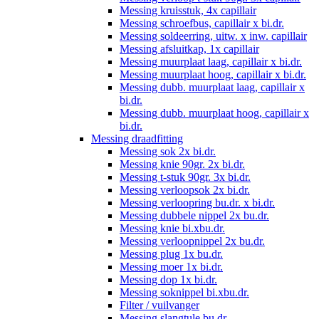
Messing kruisstuk, 4x capillair
Messing schroefbus, capillair x bi.dr.
Messing soldeerring, uitw. x inw. capillair
Messing afsluitkap, 1x capillair
Messing muurplaat laag, capillair x bi.dr.
Messing muurplaat hoog, capillair x bi.dr.
Messing dubb. muurplaat laag, capillair x
bi.dr.
Messing dubb. muurplaat hoog, capillair x
bi.dr.
Messing draadfitting
Messing sok 2x bi.dr.
Messing knie 90gr. 2x bi.dr.
Messing t-stuk 90gr. 3x bi.dr.
Messing verloopsok 2x bi.dr.
Messing verloopring bu.dr. x bi.dr.
Messing dubbele nippel 2x bu.dr.
Messing knie bi.xbu.dr.
Messing verloopnippel 2x bu.dr.
Messing plug 1x bu.dr.
Messing moer 1x bi.dr.
Messing dop 1x bi.dr.
Messing soknippel bi.xbu.dr.
Filter / vuilvanger
Messing slangtule bu.dr.