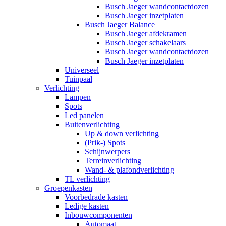
Busch Jaeger wandcontactdozen
Busch Jaeger inzetplaten
Busch Jaeger Balance
Busch Jaeger afdekramen
Busch Jaeger schakelaars
Busch Jaeger wandcontactdozen
Busch Jaeger inzetplaten
Universeel
Tuinpaal
Verlichting
Lampen
Spots
Led panelen
Buitenverlichting
Up & down verlichting
(Prik-) Spots
Schijnwerpers
Terreinverlichting
Wand- & plafondverlichting
TL verlichting
Groepenkasten
Voorbedrade kasten
Ledige kasten
Inbouwcomponenten
Automaat