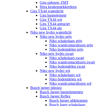
Gira opbouw ZMT
Hera keukenstekkerdoos
Gira TX44 waterdicht
Gira basiselement
Gira TX44 wit
Gira TX44 antraciet
Gira TX44 alu
Niko new hydro waterdicht
Niko new hydro grijs
Niko schakelaars grijs
Niko wandcontactdozen grijs
Niko bodemdelen grijs
Niko new hydro zwart
Niko schakelaars zwart
Niko wandcontactdozen zwart
Niko bodemdelen zwart
Niko new hydro wit
Niko schakelaars wit
Niko bodemdelen wit
Niko wandcontactdozen wit
Busch jaeger inbouw
Busch Jaeger basiselementen
Busch Jaeger Reflex
Busch Jaeger afdekramen
Busch Jager schakelaars