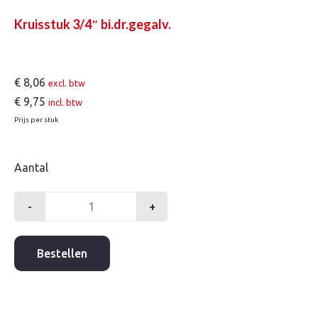
Kruisstuk 3/4″ bi.dr.gegalv.
€
8,06
excl. btw
€
9,75
incl. btw
Prijs per stuk
Aantal
-
+
Kruisstuk
3/4"
bi.dr.gegalv.
Bestellen
aantal