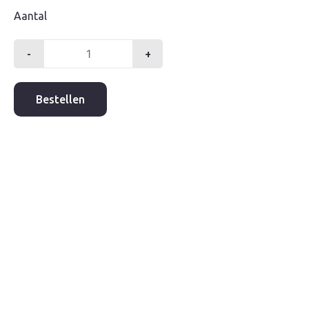
Aantal
-
+
Kruisstuk
1/2"
bi.dr.
Bestellen
gegalv.
aantal