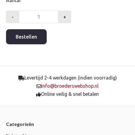
Aantal
-
+
Kruisstuk
1''
bi.dr.gegalv.
Bestellen
aantal
Levertijd 2-4 werkdagen (indien voorradig)
info@broederswebshop.nl
Online veilig & snel betalen
Categorieën