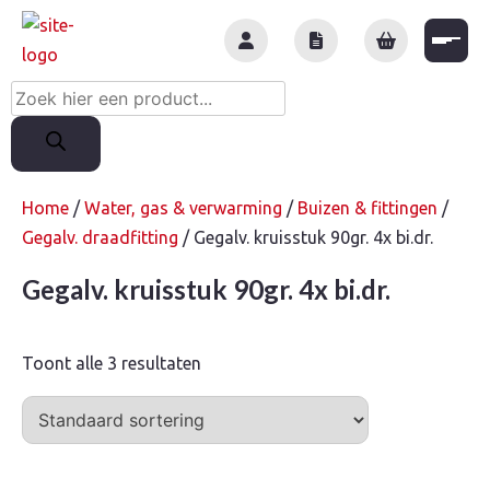
Skip
to
content
Producten
zoeken
Home
/
Water, gas & verwarming
/
Buizen & fittingen
/
Gegalv. draadfitting
/ Gegalv. kruisstuk 90gr. 4x bi.dr.
Gegalv. kruisstuk 90gr. 4x bi.dr.
Toont alle 3 resultaten