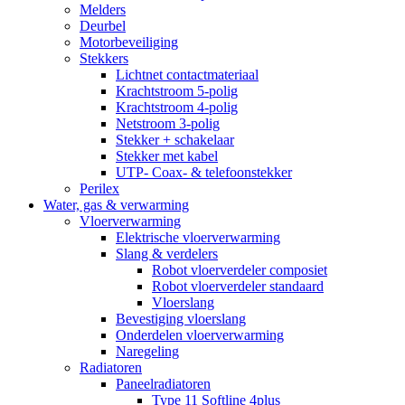
Melders
Deurbel
Motorbeveiliging
Stekkers
Lichtnet contactmateriaal
Krachtstroom 5-polig
Krachtstroom 4-polig
Netstroom 3-polig
Stekker + schakelaar
Stekker met kabel
UTP- Coax- & telefoonstekker
Perilex
Water, gas & verwarming
Vloerverwarming
Elektrische vloerverwarming
Slang & verdelers
Robot vloerverdeler composiet
Robot vloerverdeler standaard
Vloerslang
Bevestiging vloerslang
Onderdelen vloerverwarming
Naregeling
Radiatoren
Paneelradiatoren
Type 11 Softline 4plus