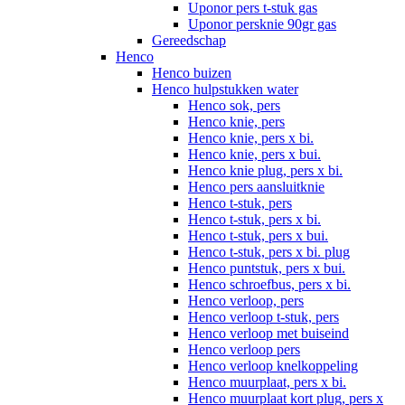
Uponor pers t-stuk gas
Uponor persknie 90gr gas
Gereedschap
Henco
Henco buizen
Henco hulpstukken water
Henco sok, pers
Henco knie, pers
Henco knie, pers x bi.
Henco knie, pers x bui.
Henco knie plug, pers x bi.
Henco pers aansluitknie
Henco t-stuk, pers
Henco t-stuk, pers x bi.
Henco t-stuk, pers x bui.
Henco t-stuk, pers x bi. plug
Henco puntstuk, pers x bui.
Henco schroefbus, pers x bi.
Henco verloop, pers
Henco verloop t-stuk, pers
Henco verloop met buiseind
Henco verloop pers
Henco verloop knelkoppeling
Henco muurplaat, pers x bi.
Henco muurplaat kort plug, pers x