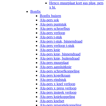
Henco muurplaat kort gas plug, pers
x bi.
Bonfix
Bonfix buizen
Alu-pers sok
Alu-pers puntstuk
Alu-pers schroefbus
Alu-pers verloop
Alu-pers t-stuk
Alu-pers t-stuk, binnendraad
Alu-pers verloop t-stuk
Alu-pers knie
Alu-pers knie, binnendraad
Alu-pers knie, buitendraad
Alu-pers muurplaat
Alu-pers aansluitknie
Alu-pers schroefkoppeling
Alu-pers kogelkraan
Alu-pers eindstuk
Alu-pers x knel verloop
Alu-pers x press verloop
Alu-pers insteek verloop
Alu-pers kniekoppeling
Alu-pers knelset
Alu-pers reparatiekoppeling