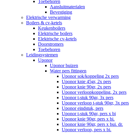
Toebehoren
Aansluitmaterialen
Bevestiging
Elektrische verwarming
Boilers & cv-ketels
Keukenboilers
Elektrische boilers
Elektrische cv-ketels
Doorstromers
Toebehoren
Leidingsystemen
Uponor
Uponor buizen
Water pers fittingen
Uponor sok/koppeling 2x pers
Uponor knie 45gr, 2x pers
Uponor knie 90gr, 2x pers
Uponor verloopkoppeling, 2x pers
Uponor t-stuk 90gr, 3x pers
Uponor verloop t-stuk 90gr, 3x pers
Uponor eindstuk, pers
Uponor t-stuk 90gr, pers x bi
Uponor knie 90gr, pers x bi.
Uponor knie 90gr, pers x bui. dr.
Uponor verloop, pers x bi.