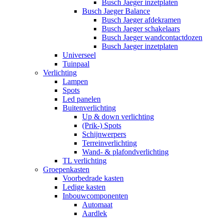
Busch Jaeger inzetplaten
Busch Jaeger Balance
Busch Jaeger afdekramen
Busch Jaeger schakelaars
Busch Jaeger wandcontactdozen
Busch Jaeger inzetplaten
Universeel
Tuinpaal
Verlichting
Lampen
Spots
Led panelen
Buitenverlichting
Up & down verlichting
(Prik-) Spots
Schijnwerpers
Terreinverlichting
Wand- & plafondverlichting
TL verlichting
Groepenkasten
Voorbedrade kasten
Ledige kasten
Inbouwcomponenten
Automaat
Aardlek