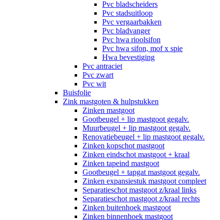
Pvc bladscheiders
Pvc stadsuitloop
Pvc vergaarbakken
Pvc bladvanger
Pvc hwa rioolsifon
Pvc hwa sifon, mof x spie
Hwa bevestiging
Pvc antraciet
Pvc zwart
Pvc wit
Buisfolie
Zink mastgoten & hulpstukken
Zinken mastgoot
Gootbeugel + lip mastgoot gegalv.
Muurbeugel + lip mastgoot gegalv.
Renovatiebeugel + lip mastgoot gegalv.
Zinken kopschot mastgoot
Zinken eindschot mastgoot + kraal
Zinken tapeind mastgoot
Gootbeugel + tapgat mastgoot gegalv.
Zinken expansiestuk mastgoot compleet
Separatieschot mastgoot z/kraal links
Separatieschot mastgoot z/kraal rechts
Zinken buitenhoek mastgoot
Zinken binnenhoek mastgoot