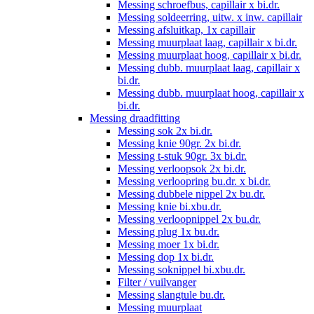
Messing schroefbus, capillair x bi.dr.
Messing soldeerring, uitw. x inw. capillair
Messing afsluitkap, 1x capillair
Messing muurplaat laag, capillair x bi.dr.
Messing muurplaat hoog, capillair x bi.dr.
Messing dubb. muurplaat laag, capillair x
bi.dr.
Messing dubb. muurplaat hoog, capillair x
bi.dr.
Messing draadfitting
Messing sok 2x bi.dr.
Messing knie 90gr. 2x bi.dr.
Messing t-stuk 90gr. 3x bi.dr.
Messing verloopsok 2x bi.dr.
Messing verloopring bu.dr. x bi.dr.
Messing dubbele nippel 2x bu.dr.
Messing knie bi.xbu.dr.
Messing verloopnippel 2x bu.dr.
Messing plug 1x bu.dr.
Messing moer 1x bi.dr.
Messing dop 1x bi.dr.
Messing soknippel bi.xbu.dr.
Filter / vuilvanger
Messing slangtule bu.dr.
Messing muurplaat