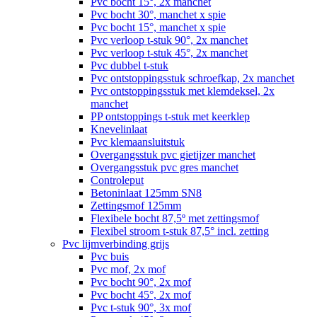
Pvc bocht 15°, 2x manchet
Pvc bocht 30°, manchet x spie
Pvc bocht 15°, manchet x spie
Pvc verloop t-stuk 90°, 2x manchet
Pvc verloop t-stuk 45°, 2x manchet
Pvc dubbel t-stuk
Pvc ontstoppingsstuk schroefkap, 2x manchet
Pvc ontstoppingsstuk met klemdeksel, 2x
manchet
PP ontstoppings t-stuk met keerklep
Knevelinlaat
Pvc klemaansluitstuk
Overgangsstuk pvc gietijzer manchet
Overgangsstuk pvc gres manchet
Controleput
Betoninlaat 125mm SN8
Zettingsmof 125mm
Flexibele bocht 87,5º met zettingsmof
Flexibel stroom t-stuk 87,5° incl. zetting
Pvc lijmverbinding grijs
Pvc buis
Pvc mof, 2x mof
Pvc bocht 90°, 2x mof
Pvc bocht 45°, 2x mof
Pvc t-stuk 90°, 3x mof