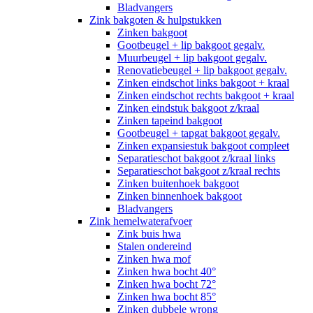
Bladvangers
Zink bakgoten & hulpstukken
Zinken bakgoot
Gootbeugel + lip bakgoot gegalv.
Muurbeugel + lip bakgoot gegalv.
Renovatiebeugel + lip bakgoot gegalv.
Zinken eindschot links bakgoot + kraal
Zinken eindschot rechts bakgoot + kraal
Zinken eindstuk bakgoot z/kraal
Zinken tapeind bakgoot
Gootbeugel + tapgat bakgoot gegalv.
Zinken expansiestuk bakgoot compleet
Separatieschot bakgoot z/kraal links
Separatieschot bakgoot z/kraal rechts
Zinken buitenhoek bakgoot
Zinken binnenhoek bakgoot
Bladvangers
Zink hemelwaterafvoer
Zink buis hwa
Stalen ondereind
Zinken hwa mof
Zinken hwa bocht 40°
Zinken hwa bocht 72°
Zinken hwa bocht 85°
Zinken dubbele wrong