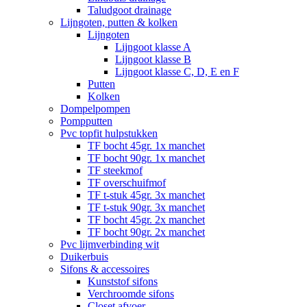
Taludgoot drainage
Lijngoten, putten & kolken
Lijngoten
Lijngoot klasse A
Lijngoot klasse B
Lijngoot klasse C, D, E en F
Putten
Kolken
Dompelpompen
Pompputten
Pvc topfit hulpstukken
TF bocht 45gr. 1x manchet
TF bocht 90gr. 1x manchet
TF steekmof
TF overschuifmof
TF t-stuk 45gr. 3x manchet
TF t-stuk 90gr. 3x manchet
TF bocht 45gr. 2x manchet
TF bocht 90gr. 2x manchet
Pvc lijmverbinding wit
Duikerbuis
Sifons & accessoires
Kunststof sifons
Verchroomde sifons
Closet afvoer