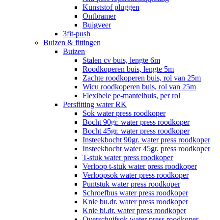
Kunststof pluggen
Ontbramer
Buigveer
3fit-push
Buizen & fittingen
Buizen
Stalen cv buis, lengte 6m
Roodkoperen buis, lengte 5m
Zachte roodkoperen buis, rol van 25m
Wicu roodkoperen buis, rol van 25m
Flexibele pe-mantelbuis, per rol
Persfitting water RK
Sok water press roodkoper
Bocht 90gr. water press roodkoper
Bocht 45gr. water press roodkoper
Insteekbocht 90gr. water press roodkoper
Insteekbocht water 45gr. press roodkoper
T-stuk water press roodkoper
Verloop t-stuk water press roodkoper
Verloopsok water press roodkoper
Puntstuk water press roodkoper
Schroefbus water press roodkoper
Knie bu.dr. water press roodkoper
Knie bi.dr. water press roodkoper
Overschuifsok water press roodkoper