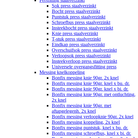
Persfitting staalverzinkt
Sok press staalverzinkt
Bocht press staalverzinkt
Puntstuk press staalverzinkt
Schroefbus press staalverzinkt
Insteekbocht press staalverzinkt
Knie press staalverzinkt
T-stuk press staalverzinkt
Eindkap press staalverzinkt
Overschuifsok press staalverzinkt
Verloopsok press staalverzinkt
Insteekverloop press staalverzinkt
Universele overgangsfitting press
Messing knelkoppeling
Bonfix messing knie 90gr. 2x knel
Bonfix messing knie 90gr. knel x bu. dr.
Bonfix messing knie 90gr. knel x bi. dr.
Bonfix messing knie 90gr. met ontluchting,
2x knel
Bonfix messing knie 90gr. met
aftapgelegenh. 2x knel
Bonfix messing verloopknie 90gr. 2x knel
Bonfix messing koppeling, 2x knel
Bonfix messing puntstuk, knel x bu. dr.
Bonfix messing schroefbus, knel x bi. dr.