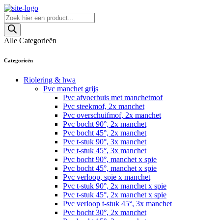
Skip
to
Producten
content
zoeken
Alle Categorieën
Categorieën
Riolering & hwa
Pvc manchet grijs
Pvc afvoerbuis met manchetmof
Pvc steekmof, 2x manchet
Pvc overschuifmof, 2x manchet
Pvc bocht 90°, 2x manchet
Pvc bocht 45°, 2x manchet
Pvc t-stuk 90°, 3x manchet
Pvc t-stuk 45°, 3x manchet
Pvc bocht 90°, manchet x spie
Pvc bocht 45°, manchet x spie
Pvc verloop, spie x manchet
Pvc t-stuk 90°, 2x manchet x spie
Pvc t-stuk 45°, 2x manchet x spie
Pvc verloop t-stuk 45°, 3x manchet
Pvc bocht 30°, 2x manchet