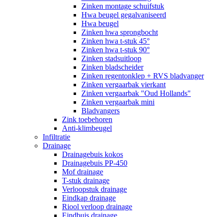
Zinken montage schuifstuk
Hwa beugel gegalvaniseerd
Hwa beugel
Zinken hwa sprongbocht
Zinken hwa t-stuk 45°
Zinken hwa t-stuk 90°
Zinken stadsuitloop
Zinken bladscheider
Zinken regentonklep + RVS bladvanger
Zinken vergaarbak vierkant
Zinken vergaarbak "Oud Hollands"
Zinken vergaarbak mini
Bladvangers
Zink toebehoren
Anti-klimbeugel
Infiltratie
Drainage
Drainagebuis kokos
Drainagebuis PP-450
Mof drainage
T-stuk drainage
Verloopstuk drainage
Eindkap drainage
Riool verloop drainage
Eindbuis drainage