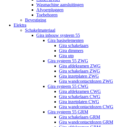
Wasmachine aansluitingen
Afvoerpluggen
Toebehoren
Bevestiging
Elektra
Schakelmateriaal
Gira inbouw systeem 55
Gira basiselementen
Gira schakelaars
Gira dimmers
Gira utp
Gira systeem 55 ZWG
Gira afdekramen ZWG
Gira schakelaars ZWG
Gira inzetplaten ZWG
Gira wandcontactdozen ZWG
Gira systeem 55 CWG
Gira afdekramen CWG
Gira schakelaars CWG
Gira inzetplaten CWG
Gira wandcontactdozen CWG
Gira systeem 55 GRM
Gira schakelaars GRM
Gira wandcontactdozen GRM