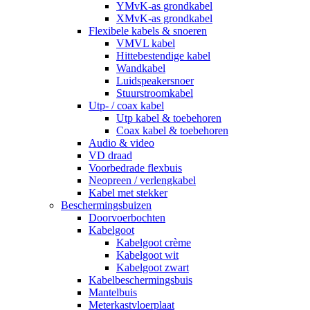
YMvK-as grondkabel
XMvK-as grondkabel
Flexibele kabels & snoeren
VMVL kabel
Hittebestendige kabel
Wandkabel
Luidspeakersnoer
Stuurstroomkabel
Utp- / coax kabel
Utp kabel & toebehoren
Coax kabel & toebehoren
Audio & video
VD draad
Voorbedrade flexbuis
Neopreen / verlengkabel
Kabel met stekker
Beschermingsbuizen
Doorvoerbochten
Kabelgoot
Kabelgoot crème
Kabelgoot wit
Kabelgoot zwart
Kabelbeschermingsbuis
Mantelbuis
Meterkastvloerplaat