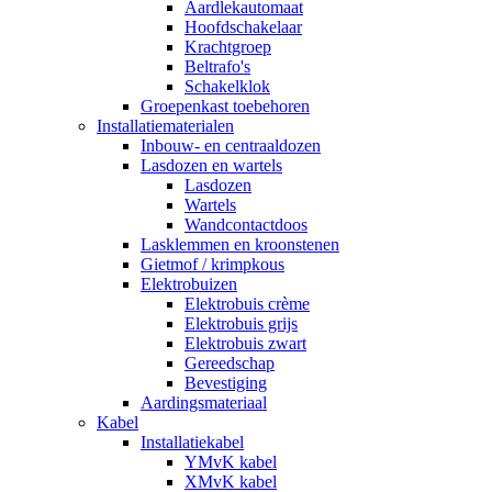
Aardlekautomaat
Hoofdschakelaar
Krachtgroep
Beltrafo's
Schakelklok
Groepenkast toebehoren
Installatiematerialen
Inbouw- en centraaldozen
Lasdozen en wartels
Lasdozen
Wartels
Wandcontactdoos
Lasklemmen en kroonstenen
Gietmof / krimpkous
Elektrobuizen
Elektrobuis crème
Elektrobuis grijs
Elektrobuis zwart
Gereedschap
Bevestiging
Aardingsmateriaal
Kabel
Installatiekabel
YMvK kabel
XMvK kabel