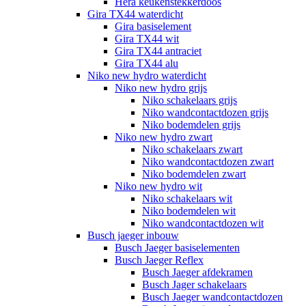
Hera keukenstekkerdoos
Gira TX44 waterdicht
Gira basiselement
Gira TX44 wit
Gira TX44 antraciet
Gira TX44 alu
Niko new hydro waterdicht
Niko new hydro grijs
Niko schakelaars grijs
Niko wandcontactdozen grijs
Niko bodemdelen grijs
Niko new hydro zwart
Niko schakelaars zwart
Niko wandcontactdozen zwart
Niko bodemdelen zwart
Niko new hydro wit
Niko schakelaars wit
Niko bodemdelen wit
Niko wandcontactdozen wit
Busch jaeger inbouw
Busch Jaeger basiselementen
Busch Jaeger Reflex
Busch Jaeger afdekramen
Busch Jager schakelaars
Busch Jaeger wandcontactdozen