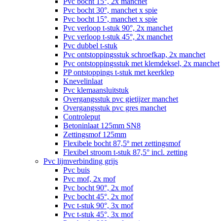
Pvc bocht 15°, 2x manchet
Pvc bocht 30°, manchet x spie
Pvc bocht 15°, manchet x spie
Pvc verloop t-stuk 90°, 2x manchet
Pvc verloop t-stuk 45°, 2x manchet
Pvc dubbel t-stuk
Pvc ontstoppingsstuk schroefkap, 2x manchet
Pvc ontstoppingsstuk met klemdeksel, 2x manchet
PP ontstoppings t-stuk met keerklep
Knevelinlaat
Pvc klemaansluitstuk
Overgangsstuk pvc gietijzer manchet
Overgangsstuk pvc gres manchet
Controleput
Betoninlaat 125mm SN8
Zettingsmof 125mm
Flexibele bocht 87,5º met zettingsmof
Flexibel stroom t-stuk 87,5° incl. zetting
Pvc lijmverbinding grijs
Pvc buis
Pvc mof, 2x mof
Pvc bocht 90°, 2x mof
Pvc bocht 45°, 2x mof
Pvc t-stuk 90°, 3x mof
Pvc t-stuk 45°, 3x mof