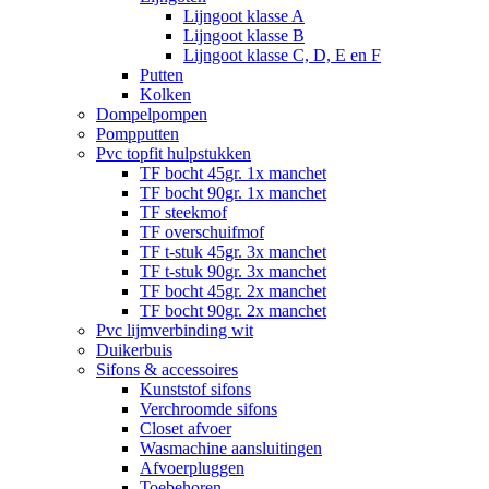
Lijngoot klasse A
Lijngoot klasse B
Lijngoot klasse C, D, E en F
Putten
Kolken
Dompelpompen
Pompputten
Pvc topfit hulpstukken
TF bocht 45gr. 1x manchet
TF bocht 90gr. 1x manchet
TF steekmof
TF overschuifmof
TF t-stuk 45gr. 3x manchet
TF t-stuk 90gr. 3x manchet
TF bocht 45gr. 2x manchet
TF bocht 90gr. 2x manchet
Pvc lijmverbinding wit
Duikerbuis
Sifons & accessoires
Kunststof sifons
Verchroomde sifons
Closet afvoer
Wasmachine aansluitingen
Afvoerpluggen
Toebehoren