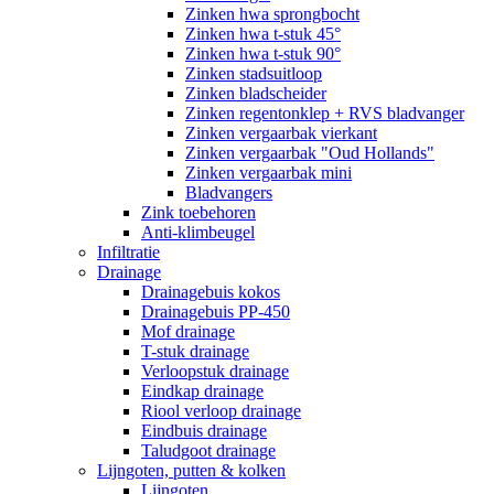
Zinken hwa sprongbocht
Zinken hwa t-stuk 45°
Zinken hwa t-stuk 90°
Zinken stadsuitloop
Zinken bladscheider
Zinken regentonklep + RVS bladvanger
Zinken vergaarbak vierkant
Zinken vergaarbak "Oud Hollands"
Zinken vergaarbak mini
Bladvangers
Zink toebehoren
Anti-klimbeugel
Infiltratie
Drainage
Drainagebuis kokos
Drainagebuis PP-450
Mof drainage
T-stuk drainage
Verloopstuk drainage
Eindkap drainage
Riool verloop drainage
Eindbuis drainage
Taludgoot drainage
Lijngoten, putten & kolken
Lijngoten