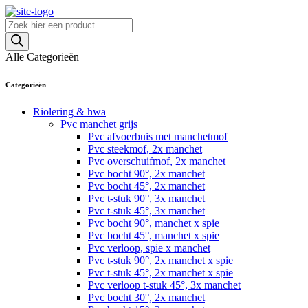
Skip
to
Producten
content
zoeken
Alle Categorieën
Categorieën
Riolering & hwa
Pvc manchet grijs
Pvc afvoerbuis met manchetmof
Pvc steekmof, 2x manchet
Pvc overschuifmof, 2x manchet
Pvc bocht 90°, 2x manchet
Pvc bocht 45°, 2x manchet
Pvc t-stuk 90°, 3x manchet
Pvc t-stuk 45°, 3x manchet
Pvc bocht 90°, manchet x spie
Pvc bocht 45°, manchet x spie
Pvc verloop, spie x manchet
Pvc t-stuk 90°, 2x manchet x spie
Pvc t-stuk 45°, 2x manchet x spie
Pvc verloop t-stuk 45°, 3x manchet
Pvc bocht 30°, 2x manchet