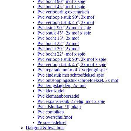
Pvc bocht 90°, mof x spie
Pvc bocht 45°, mof x spie
Pvc verloopring excentrisch
Pvc verloop t-stuk 90°, 3x mof
Pvc verloop t-stuk 45°, 3x mof
Pvc t-stuk 90°, 2x mof x spie
Pvc t-stuk 45°, 2x mof x spie
Pvc bocht 15°, 2x mof
Pvc bocht 22°, 2x mof
Pvc bocht 30°, 2x mof
Pvc bocht 22°, mof x spie
Pvc verloop t-stuk 90°, 2x mof x spie
Pvc verloop t-stuk 45°, 2x mof x spie
Pvc reparatiemof mof x verjongd spie
Pvc eindstuk met schroefdeksel spie
Pvc ontstoppingsstuk schroefdeksel, 2x mof
Pvc terugslagklep, 2x mof
Pvc klemzadel
Pvc klemaanboorzadel
Pvc expansiestuk 2-delig, mof x spie
Pvc afsluitkap / lijmkap
Pvc combikap
Pvc overschuifmof
Pe speciedeksel
Dakgoot & hwa buis