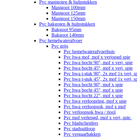
Pvc mastgoten & hulpstukken
Mastgoot 100mm
Mastgoot 125mm
Mastgoot 150mm
Pvc bakgoten & hulpstukken
Bakgoot 95mm
Bakgoot 140mm
Pvc hemelwaterafvoer
Pvc grijs
Pvc hemelwaterafvoerbuis
Pvc hwa mof, mof x verjongd spie
Pvc hwa bocht 90°, mof x verj. spie
Pvc hwa bocht 45°, mof x verj. spie
Pvc hwa t-stuk 90°, 2x mof 1x verj. s
Pvc hwa t-stuk 45°, 2x mof 1x verj. s
Pvc hwa bocht 90°, mof x spie
Pvc hwa bocht 45°, mof x spie
Pvc hwa bocht 22°, mof x spie
Pvc hwa verloopring, mof x spie
Pvc hwa verloopsok, mof x mof
Pvc verloopsok hwa / riool
Pvc mof verlengd, mof x verj. spie.
Pvc bladscheiders
Pvc stadsuitloop
Pvc vergaarbakken