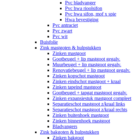
Pvc bladvanger
Pvc hwa rioolsifon
Pvc hwa sifon, mof x spie
Hwa bevestiging
Pvc antraciet
Pvc zwart
Pvc wit
Buisfolie
Zink mastgoten & hulpstukken
Zinken mastgoot
Gootbeugel + lip mastgoot gegalv.
Muurbeugel + lip mastgoot gegalv.
Renovatiebeugel + lip mastgoot gegalv.
Zinken kopschot mastgoot
Zinken eindschot mastgoot + kraal
Zinken tapeind mastgoot
Gootbeugel + tapgat mastgoot gegalv.
Zinken expansiestuk mastgoot compleet
Separatieschot mastgoot z/kraal links
Separatieschot mastgoot z/kraal rechts
Zinken buitenhoek mastgoot
Zinken binnenhoek mastgoot
Bladvangers
Zink bakgoten & hulpstukken
Zinken bakgoot