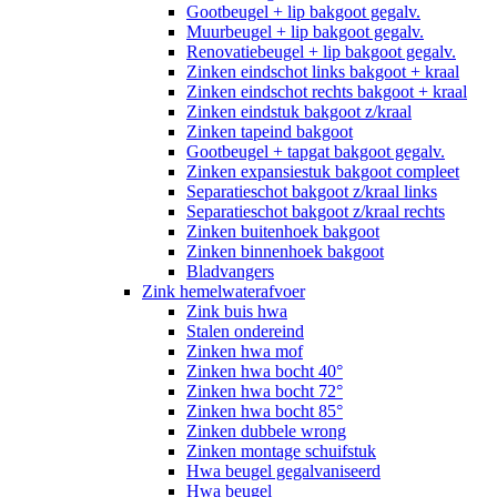
Gootbeugel + lip bakgoot gegalv.
Muurbeugel + lip bakgoot gegalv.
Renovatiebeugel + lip bakgoot gegalv.
Zinken eindschot links bakgoot + kraal
Zinken eindschot rechts bakgoot + kraal
Zinken eindstuk bakgoot z/kraal
Zinken tapeind bakgoot
Gootbeugel + tapgat bakgoot gegalv.
Zinken expansiestuk bakgoot compleet
Separatieschot bakgoot z/kraal links
Separatieschot bakgoot z/kraal rechts
Zinken buitenhoek bakgoot
Zinken binnenhoek bakgoot
Bladvangers
Zink hemelwaterafvoer
Zink buis hwa
Stalen ondereind
Zinken hwa mof
Zinken hwa bocht 40°
Zinken hwa bocht 72°
Zinken hwa bocht 85°
Zinken dubbele wrong
Zinken montage schuifstuk
Hwa beugel gegalvaniseerd
Hwa beugel