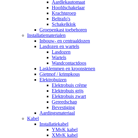
Aardlekautomaat
Hoofdschakelaar
Krachtgroep
Beltrafo's
Schakelklok
Groepenkast toebehoren
Installatiematerialen
Inbouw- en centraaldozen
Lasdozen en wartels
Lasdozen
Wartels
Wandcontactdoos
Lasklemmen en kroonstenen
Gietmof / krimpkous
Elektrobuizen
Elektrobuis crème
Elektrobuis grijs
Elektrobuis zwart
Gereedschap
Bevestiging
Aardingsmateriaal
Kabel
Installatiekabel
YMvK kabel
XMvK kabel