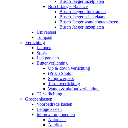
Busch Jaeger inzetplaten
Busch Jaeger Balance
Busch Jaeger afdekramen
Busch Jaeger schakelaars
Busch Jaeger wandcontactdozen
Busch Jaeger inzetplaten
Universeel
Tuinpaal
Verlichting
Lampen
Spots
Led panelen
Buitenverlichting
Up & down verlichting
(Prik-) Spots
Schijnwerpers
Terreinverlichting
Wand- & plafondverlichting
TL verlichting
Groepenkasten
Voorbedrade kasten
Ledige kasten
Inbouwcomponenten
Automaat
Aardlek