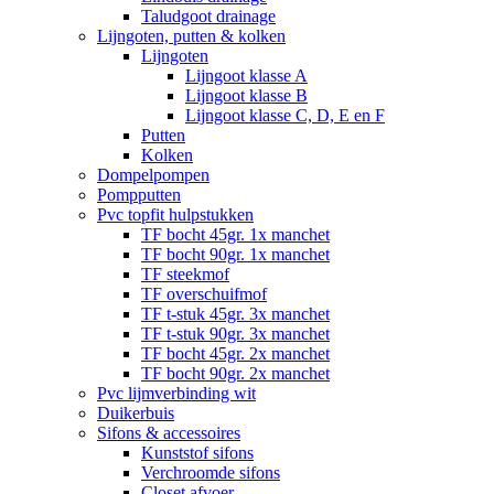
Taludgoot drainage
Lijngoten, putten & kolken
Lijngoten
Lijngoot klasse A
Lijngoot klasse B
Lijngoot klasse C, D, E en F
Putten
Kolken
Dompelpompen
Pompputten
Pvc topfit hulpstukken
TF bocht 45gr. 1x manchet
TF bocht 90gr. 1x manchet
TF steekmof
TF overschuifmof
TF t-stuk 45gr. 3x manchet
TF t-stuk 90gr. 3x manchet
TF bocht 45gr. 2x manchet
TF bocht 90gr. 2x manchet
Pvc lijmverbinding wit
Duikerbuis
Sifons & accessoires
Kunststof sifons
Verchroomde sifons
Closet afvoer