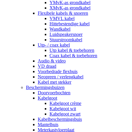
YMvK-as grondkabel
XMvK-as grondkabel
Flexibele kabels & snoeren
VMVL kabel
Hittebestendige kabel
Wandkabel
Luidspeakersnoer
Stuurstroomkabel
Utp- / coax kabel
Utp kabel & toebehoren
Coax kabel & toebehoren
Audio & video
VD draad
Voorbedrade flexbuis
Neopreen / verlengkabel
Kabel met stekker
Beschermingsbuizen
Doorvoerbochten
Kabelgoot
Kabelgoot crème
Kabelgoot wit
Kabelgoot zwart
Kabelbeschermingsbuis
Mantelbuis
Meterkastvloerplaat