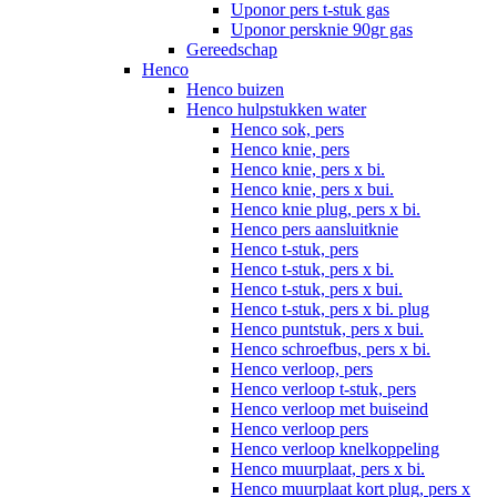
Uponor pers t-stuk gas
Uponor persknie 90gr gas
Gereedschap
Henco
Henco buizen
Henco hulpstukken water
Henco sok, pers
Henco knie, pers
Henco knie, pers x bi.
Henco knie, pers x bui.
Henco knie plug, pers x bi.
Henco pers aansluitknie
Henco t-stuk, pers
Henco t-stuk, pers x bi.
Henco t-stuk, pers x bui.
Henco t-stuk, pers x bi. plug
Henco puntstuk, pers x bui.
Henco schroefbus, pers x bi.
Henco verloop, pers
Henco verloop t-stuk, pers
Henco verloop met buiseind
Henco verloop pers
Henco verloop knelkoppeling
Henco muurplaat, pers x bi.
Henco muurplaat kort plug, pers x