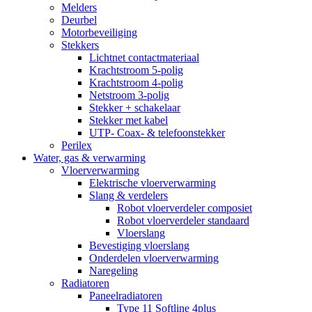
Melders
Deurbel
Motorbeveiliging
Stekkers
Lichtnet contactmateriaal
Krachtstroom 5-polig
Krachtstroom 4-polig
Netstroom 3-polig
Stekker + schakelaar
Stekker met kabel
UTP- Coax- & telefoonstekker
Perilex
Water, gas & verwarming
Vloerverwarming
Elektrische vloerverwarming
Slang & verdelers
Robot vloerverdeler composiet
Robot vloerverdeler standaard
Vloerslang
Bevestiging vloerslang
Onderdelen vloerverwarming
Naregeling
Radiatoren
Paneelradiatoren
Type 11 Softline 4plus