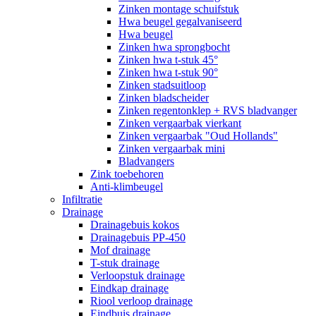
Zinken montage schuifstuk
Hwa beugel gegalvaniseerd
Hwa beugel
Zinken hwa sprongbocht
Zinken hwa t-stuk 45°
Zinken hwa t-stuk 90°
Zinken stadsuitloop
Zinken bladscheider
Zinken regentonklep + RVS bladvanger
Zinken vergaarbak vierkant
Zinken vergaarbak "Oud Hollands"
Zinken vergaarbak mini
Bladvangers
Zink toebehoren
Anti-klimbeugel
Infiltratie
Drainage
Drainagebuis kokos
Drainagebuis PP-450
Mof drainage
T-stuk drainage
Verloopstuk drainage
Eindkap drainage
Riool verloop drainage
Eindbuis drainage