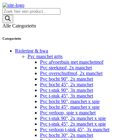
Skip
to
Producten
content
zoeken
Alle Categorieën
Categorieën
Riolering & hwa
Pvc manchet grijs
Pvc afvoerbuis met manchetmof
Pvc steekmof, 2x manchet
Pvc overschuifmof, 2x manchet
Pvc bocht 90°, 2x manchet
Pvc bocht 45°, 2x manchet
Pvc t-stuk 90°, 3x manchet
Pvc t-stuk 45°, 3x manchet
Pvc bocht 90°, manchet x spie
Pvc bocht 45°, manchet x spie
Pvc verloop, spie x manchet
Pvc t-stuk 90°, 2x manchet x spie
Pvc t-stuk 45°, 2x manchet x spie
Pvc verloop t-stuk 45°, 3x manchet
Pvc bocht 30°, 2x manchet