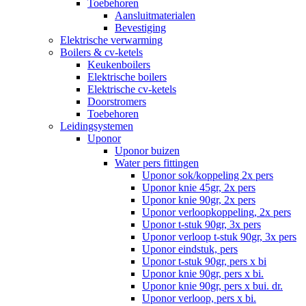
Toebehoren
Aansluitmaterialen
Bevestiging
Elektrische verwarming
Boilers & cv-ketels
Keukenboilers
Elektrische boilers
Elektrische cv-ketels
Doorstromers
Toebehoren
Leidingsystemen
Uponor
Uponor buizen
Water pers fittingen
Uponor sok/koppeling 2x pers
Uponor knie 45gr, 2x pers
Uponor knie 90gr, 2x pers
Uponor verloopkoppeling, 2x pers
Uponor t-stuk 90gr, 3x pers
Uponor verloop t-stuk 90gr, 3x pers
Uponor eindstuk, pers
Uponor t-stuk 90gr, pers x bi
Uponor knie 90gr, pers x bi.
Uponor knie 90gr, pers x bui. dr.
Uponor verloop, pers x bi.