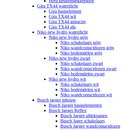
Hera keukenstekkerdoos
Gira TX44 waterdicht
Gira basiselement
Gira TX44 wit
Gira TX44 antraciet
Gira TX44 alu
Niko new hydro waterdicht
Niko new hydro grijs
Niko schakelaars grijs
Niko wandcontactdozen grijs
Niko bodemdelen grijs
Niko new hydro zwart
Niko schakelaars zwart
Niko wandcontactdozen zwart
Niko bodemdelen zwart
Niko new hydro wit
Niko schakelaars wit
Niko bodemdelen wit
Niko wandcontactdozen wit
Busch jaeger inbouw
Busch Jaeger basiselementen
Busch Jaeger Reflex
Busch Jaeger afdekramen
Busch Jager schakelaars
Busch Jaeger wandcontactdozen