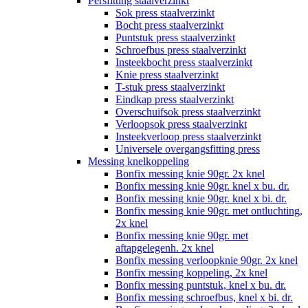
Persfitting staalverzinkt
Sok press staalverzinkt
Bocht press staalverzinkt
Puntstuk press staalverzinkt
Schroefbus press staalverzinkt
Insteekbocht press staalverzinkt
Knie press staalverzinkt
T-stuk press staalverzinkt
Eindkap press staalverzinkt
Overschuifsok press staalverzinkt
Verloopsok press staalverzinkt
Insteekverloop press staalverzinkt
Universele overgangsfitting press
Messing knelkoppeling
Bonfix messing knie 90gr. 2x knel
Bonfix messing knie 90gr. knel x bu. dr.
Bonfix messing knie 90gr. knel x bi. dr.
Bonfix messing knie 90gr. met ontluchting,
2x knel
Bonfix messing knie 90gr. met
aftapgelegenh. 2x knel
Bonfix messing verloopknie 90gr. 2x knel
Bonfix messing koppeling, 2x knel
Bonfix messing puntstuk, knel x bu. dr.
Bonfix messing schroefbus, knel x bi. dr.