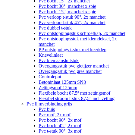
Pvc bocht 15°, 2x manchet
Pvc bocht 30°, manchet x spie
Pvc bocht 15°, manchet x spie
Pvc verloop t-stuk 90°, 2x manchet
Pvc verloop t-stuk 45°, 2x manchet
Pvc dubbel t-stuk
Pvc ontstoppingsstuk schroefkap, 2x manchet
Pvc ontstoppingsstuk met klemdeksel, 2x
manchet
PP ontstoppings t-stuk met keerklep
Knevelinlaat
Pvc klemaansluitstuk
Overgangsstuk pvc gietijzer manchet
Overgangsstuk pvc gres manchet
Controleput
Betoninlaat 125mm SN8
Zettingsmof 125mm
Flexibele bocht 87,5º met zettingsmof
Flexibel stroom t-stuk 87,5° incl. zetting
Pvc lijmverbinding grijs
Pvc buis
Pvc mof, 2x mof
Pvc bocht 90°, 2x mof
Pvc bocht 45°, 2x mof
Pvc t-stuk 90°, 3x mof