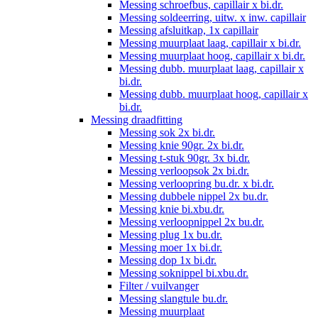
Messing schroefbus, capillair x bi.dr.
Messing soldeerring, uitw. x inw. capillair
Messing afsluitkap, 1x capillair
Messing muurplaat laag, capillair x bi.dr.
Messing muurplaat hoog, capillair x bi.dr.
Messing dubb. muurplaat laag, capillair x
bi.dr.
Messing dubb. muurplaat hoog, capillair x
bi.dr.
Messing draadfitting
Messing sok 2x bi.dr.
Messing knie 90gr. 2x bi.dr.
Messing t-stuk 90gr. 3x bi.dr.
Messing verloopsok 2x bi.dr.
Messing verloopring bu.dr. x bi.dr.
Messing dubbele nippel 2x bu.dr.
Messing knie bi.xbu.dr.
Messing verloopnippel 2x bu.dr.
Messing plug 1x bu.dr.
Messing moer 1x bi.dr.
Messing dop 1x bi.dr.
Messing soknippel bi.xbu.dr.
Filter / vuilvanger
Messing slangtule bu.dr.
Messing muurplaat