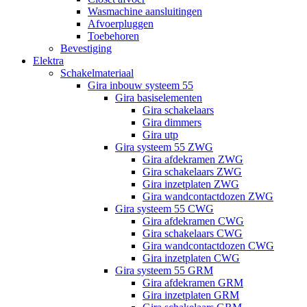
Wasmachine aansluitingen
Afvoerpluggen
Toebehoren
Bevestiging
Elektra
Schakelmateriaal
Gira inbouw systeem 55
Gira basiselementen
Gira schakelaars
Gira dimmers
Gira utp
Gira systeem 55 ZWG
Gira afdekramen ZWG
Gira schakelaars ZWG
Gira inzetplaten ZWG
Gira wandcontactdozen ZWG
Gira systeem 55 CWG
Gira afdekramen CWG
Gira schakelaars CWG
Gira wandcontactdozen CWG
Gira inzetplaten CWG
Gira systeem 55 GRM
Gira afdekramen GRM
Gira inzetplaten GRM