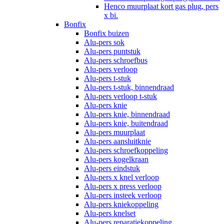
Henco muurplaat kort gas plug, pers
x bi.
Bonfix
Bonfix buizen
Alu-pers sok
Alu-pers puntstuk
Alu-pers schroefbus
Alu-pers verloop
Alu-pers t-stuk
Alu-pers t-stuk, binnendraad
Alu-pers verloop t-stuk
Alu-pers knie
Alu-pers knie, binnendraad
Alu-pers knie, buitendraad
Alu-pers muurplaat
Alu-pers aansluitknie
Alu-pers schroefkoppeling
Alu-pers kogelkraan
Alu-pers eindstuk
Alu-pers x knel verloop
Alu-pers x press verloop
Alu-pers insteek verloop
Alu-pers kniekoppeling
Alu-pers knelset
Alu-pers reparatiekoppeling