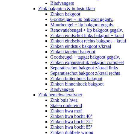
Bladvangers
Zink bakgoten & hulpstukken
Zinken bakgoot
Gootbeugel + lip bakgoot gegalv.
Muurbeugel + lip bakgoot gegalv.
Renovatiebeugel + lip bakgoot gegalv.
Zinken eindschot links bakgoot + kraal
Zinken eindschot rechts bakgoot + kraal
Zinken eindstuk bakgoot z/kraal
Zinken tapeind bakgoot
Gootbeugel + tapgat bakgoot gegalv.
Zinken expansiestuk bakgoot compleet
Separatieschot bakgoot z/kraal links
Separatieschot bakgoot z/kraal rechts
Zinken buitenhoek bakgoot
Zinken binnenhoek bakgoot
Bladvangers
Zink hemelwaterafvoer
Zink buis hwa
Stalen ondereind
Zinken hwa mof
Zinken hwa bocht 40°
Zinken hwa bocht 72°
Zinken hwa bocht 85°
Zinken dubbele wrong