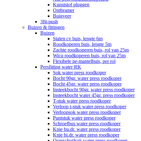
Kunststof pluggen
Ontbramer
Buigveer
3fit-push
Buizen & fittingen
Buizen
Stalen cv buis, lengte 6m
Roodkoperen buis, lengte 5m
Zachte roodkoperen buis, rol van 25m
Wicu roodkoperen buis, rol van 25m
Flexibele pe-mantelbuis, per rol
Persfitting water RK
Sok water press roodkoper
Bocht 90gr. water press roodkoper
Bocht 45gr. water press roodkoper
Insteekbocht 90gr. water press roodkoper
Insteekbocht water 45gr. press roodkoper
T-stuk water press roodkoper
Verloop t-stuk water press roodkoper
Verloopsok water press roodkoper
Puntstuk water press roodkoper
Schroefbus water press roodkoper
Knie bu.dr. water press roodkoper
Knie bi.dr. water press roodkoper
Overschuifsok water press roodkoper