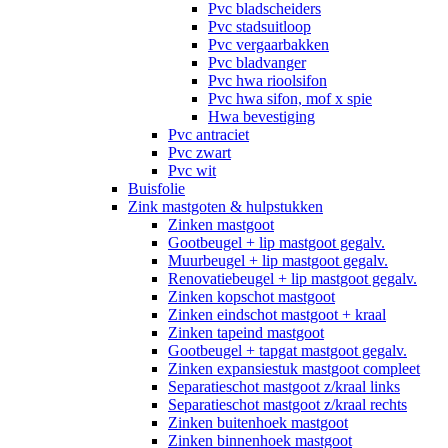
Pvc bladscheiders
Pvc stadsuitloop
Pvc vergaarbakken
Pvc bladvanger
Pvc hwa rioolsifon
Pvc hwa sifon, mof x spie
Hwa bevestiging
Pvc antraciet
Pvc zwart
Pvc wit
Buisfolie
Zink mastgoten & hulpstukken
Zinken mastgoot
Gootbeugel + lip mastgoot gegalv.
Muurbeugel + lip mastgoot gegalv.
Renovatiebeugel + lip mastgoot gegalv.
Zinken kopschot mastgoot
Zinken eindschot mastgoot + kraal
Zinken tapeind mastgoot
Gootbeugel + tapgat mastgoot gegalv.
Zinken expansiestuk mastgoot compleet
Separatieschot mastgoot z/kraal links
Separatieschot mastgoot z/kraal rechts
Zinken buitenhoek mastgoot
Zinken binnenhoek mastgoot