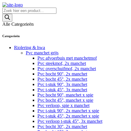
Skip
to
Producten
content
zoeken
Alle Categorieën
Categorieën
Riolering & hwa
Pvc manchet grijs
Pvc afvoerbuis met manchetmof
Pvc steekmof, 2x manchet
Pvc overschuifmof, 2x manchet
Pvc bocht 90°, 2x manchet
Pvc bocht 45°, 2x manchet
Pvc t-stuk 90°, 3x manchet
Pvc t-stuk 45°, 3x manchet
Pvc bocht 90°, manchet x spie
Pvc bocht 45°, manchet x spie
Pvc verloop, spie x manchet
Pvc t-stuk 90°, 2x manchet x spie
Pvc t-stuk 45°, 2x manchet x spie
Pvc verloop t-stuk 45°, 3x manchet
Pvc bocht 30°, 2x manchet