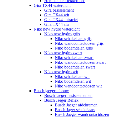
Hera keukenstekkerdoos
Gira TX44 waterdicht
Gira basiselement
Gira TX44 wit
Gira TX44 antraciet
Gira TX44 alu
Niko new hydro waterdicht
Niko new hydro grijs
Niko schakelaars grijs
Niko wandcontactdozen grijs
Niko bodemdelen grijs
Niko new hydro zwart
Niko schakelaars zwart
Niko wandcontactdozen zwart
Niko bodemdelen zwart
Niko new hydro wit
Niko schakelaars wit
Niko bodemdelen wit
Niko wandcontactdozen wit
Busch jaeger inbouw
Busch Jaeger basiselementen
Busch Jaeger Reflex
Busch Jaeger afdekramen
Busch Jager schakelaars
Busch Jaeger wandcontactdozen