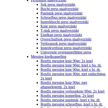
Persfitting staalverzinkt
Sok press staalverzinkt
Bocht press staalverzinkt
Puntstuk press staalverzinkt
Schroefbus press staalverzinkt
Insteekbocht press staalverzinkt
Knie press staalverzinkt
T-stuk press staalverzinkt
Eindkap press staalverzinkt
Overschuifsok press staalverzinkt
Verloopsok press staalverzinkt
Insteekverloop press staalverzinkt
Universele overgangsfitting press
Messing knelkoppeling
Bonfix messing knie 90gr. 2x knel
Bonfix messing knie 90gr. knel x bu. dr.
Bonfix messing knie 90gr. knel x bi. dr.
Bonfix messing knie 90gr. met ontluchting,
2x knel
Bonfix messing knie 90gr. met
aftapgelegenh. 2x knel
Bonfix messing verloopknie 90gr. 2x knel
Bonfix messing koppeling, 2x knel
Bonfix messing puntstuk, knel x bu. dr.
Bonfix messing schroefbus, knel x bi. dr.