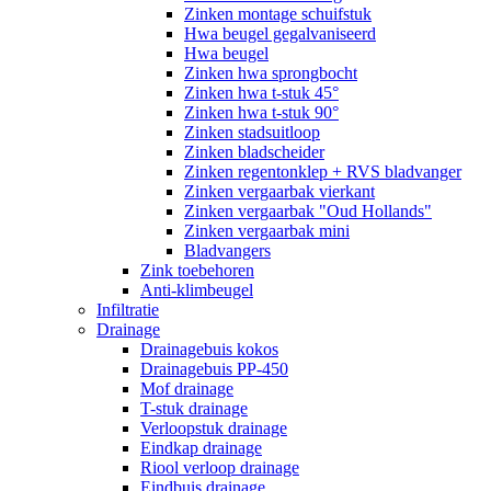
Zinken montage schuifstuk
Hwa beugel gegalvaniseerd
Hwa beugel
Zinken hwa sprongbocht
Zinken hwa t-stuk 45°
Zinken hwa t-stuk 90°
Zinken stadsuitloop
Zinken bladscheider
Zinken regentonklep + RVS bladvanger
Zinken vergaarbak vierkant
Zinken vergaarbak "Oud Hollands"
Zinken vergaarbak mini
Bladvangers
Zink toebehoren
Anti-klimbeugel
Infiltratie
Drainage
Drainagebuis kokos
Drainagebuis PP-450
Mof drainage
T-stuk drainage
Verloopstuk drainage
Eindkap drainage
Riool verloop drainage
Eindbuis drainage