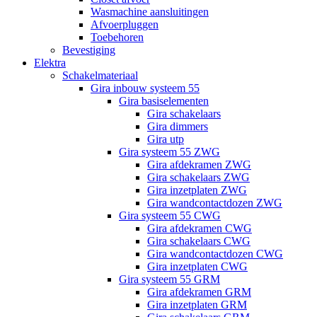
Wasmachine aansluitingen
Afvoerpluggen
Toebehoren
Bevestiging
Elektra
Schakelmateriaal
Gira inbouw systeem 55
Gira basiselementen
Gira schakelaars
Gira dimmers
Gira utp
Gira systeem 55 ZWG
Gira afdekramen ZWG
Gira schakelaars ZWG
Gira inzetplaten ZWG
Gira wandcontactdozen ZWG
Gira systeem 55 CWG
Gira afdekramen CWG
Gira schakelaars CWG
Gira wandcontactdozen CWG
Gira inzetplaten CWG
Gira systeem 55 GRM
Gira afdekramen GRM
Gira inzetplaten GRM