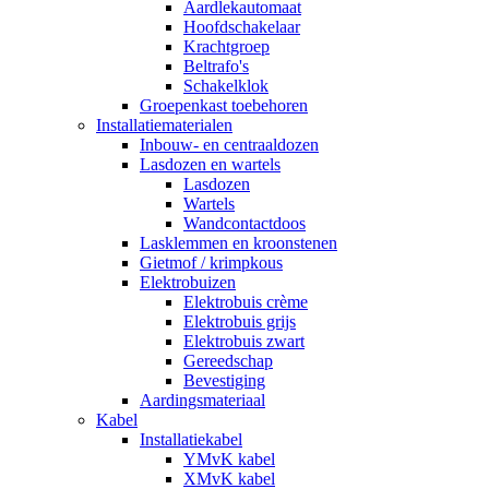
Aardlekautomaat
Hoofdschakelaar
Krachtgroep
Beltrafo's
Schakelklok
Groepenkast toebehoren
Installatiematerialen
Inbouw- en centraaldozen
Lasdozen en wartels
Lasdozen
Wartels
Wandcontactdoos
Lasklemmen en kroonstenen
Gietmof / krimpkous
Elektrobuizen
Elektrobuis crème
Elektrobuis grijs
Elektrobuis zwart
Gereedschap
Bevestiging
Aardingsmateriaal
Kabel
Installatiekabel
YMvK kabel
XMvK kabel