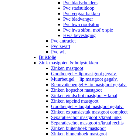
Pvc bladscheiders
Pvc stadsuitloop
Pvc vergaarbakken
Pvc bladvanger
Pvc hwa rioolsifon
Pvc hwa sifon, mof x spie
Hwa bevestiging
Pvc antraciet
Pvc zwart
Pvc wit
Buisfolie
Zink mastgoten & hulpstukken
Zinken mastgoot
Gootbeugel + lip mastgoot gegalv.
Muurbeugel + lip mastgoot gegalv.
Renovatiebeugel + lip mastgoot gegalv.
Zinken kopschot mastgoot
Zinken eindschot mastgoot + kraal
Zinken tapeind mastgoot
Gootbeugel + tapgat mastgoot gegalv.
Zinken expansiestuk mastgoot compleet
Separatieschot mastgoot z/kraal links
Separatieschot mastgoot z/kraal rechts
Zinken buitenhoek mastgoot
Zinken binnenhoek mastgoot