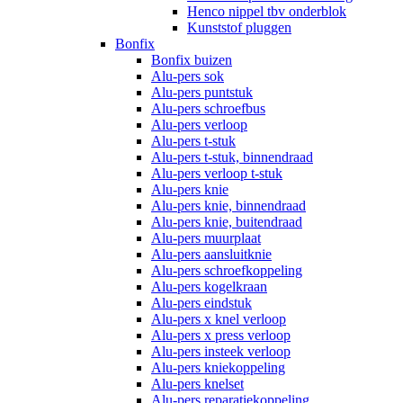
Henco nippel tbv onderblok
Kunststof pluggen
Bonfix
Bonfix buizen
Alu-pers sok
Alu-pers puntstuk
Alu-pers schroefbus
Alu-pers verloop
Alu-pers t-stuk
Alu-pers t-stuk, binnendraad
Alu-pers verloop t-stuk
Alu-pers knie
Alu-pers knie, binnendraad
Alu-pers knie, buitendraad
Alu-pers muurplaat
Alu-pers aansluitknie
Alu-pers schroefkoppeling
Alu-pers kogelkraan
Alu-pers eindstuk
Alu-pers x knel verloop
Alu-pers x press verloop
Alu-pers insteek verloop
Alu-pers kniekoppeling
Alu-pers knelset
Alu-pers reparatiekoppeling