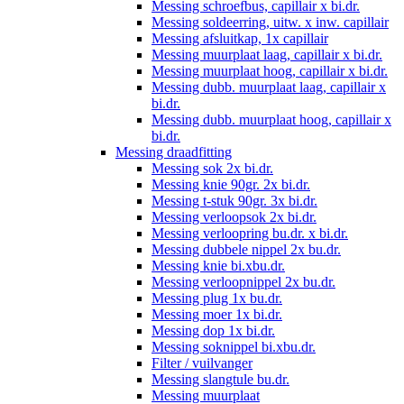
Messing schroefbus, capillair x bi.dr.
Messing soldeerring, uitw. x inw. capillair
Messing afsluitkap, 1x capillair
Messing muurplaat laag, capillair x bi.dr.
Messing muurplaat hoog, capillair x bi.dr.
Messing dubb. muurplaat laag, capillair x
bi.dr.
Messing dubb. muurplaat hoog, capillair x
bi.dr.
Messing draadfitting
Messing sok 2x bi.dr.
Messing knie 90gr. 2x bi.dr.
Messing t-stuk 90gr. 3x bi.dr.
Messing verloopsok 2x bi.dr.
Messing verloopring bu.dr. x bi.dr.
Messing dubbele nippel 2x bu.dr.
Messing knie bi.xbu.dr.
Messing verloopnippel 2x bu.dr.
Messing plug 1x bu.dr.
Messing moer 1x bi.dr.
Messing dop 1x bi.dr.
Messing soknippel bi.xbu.dr.
Filter / vuilvanger
Messing slangtule bu.dr.
Messing muurplaat