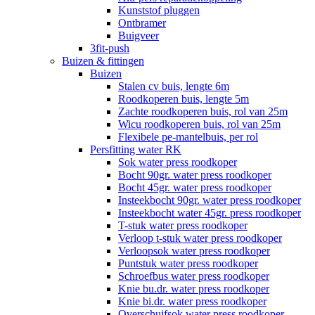
Kunststof pluggen
Ontbramer
Buigveer
3fit-push
Buizen & fittingen
Buizen
Stalen cv buis, lengte 6m
Roodkoperen buis, lengte 5m
Zachte roodkoperen buis, rol van 25m
Wicu roodkoperen buis, rol van 25m
Flexibele pe-mantelbuis, per rol
Persfitting water RK
Sok water press roodkoper
Bocht 90gr. water press roodkoper
Bocht 45gr. water press roodkoper
Insteekbocht 90gr. water press roodkoper
Insteekbocht water 45gr. press roodkoper
T-stuk water press roodkoper
Verloop t-stuk water press roodkoper
Verloopsok water press roodkoper
Puntstuk water press roodkoper
Schroefbus water press roodkoper
Knie bu.dr. water press roodkoper
Knie bi.dr. water press roodkoper
Overschuifsok water press roodkoper