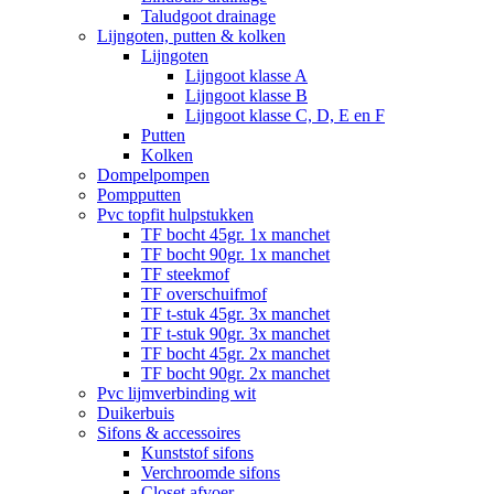
Taludgoot drainage
Lijngoten, putten & kolken
Lijngoten
Lijngoot klasse A
Lijngoot klasse B
Lijngoot klasse C, D, E en F
Putten
Kolken
Dompelpompen
Pompputten
Pvc topfit hulpstukken
TF bocht 45gr. 1x manchet
TF bocht 90gr. 1x manchet
TF steekmof
TF overschuifmof
TF t-stuk 45gr. 3x manchet
TF t-stuk 90gr. 3x manchet
TF bocht 45gr. 2x manchet
TF bocht 90gr. 2x manchet
Pvc lijmverbinding wit
Duikerbuis
Sifons & accessoires
Kunststof sifons
Verchroomde sifons
Closet afvoer