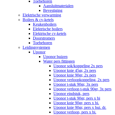
Toebehoren
Aansluitmaterialen
Bevestiging
Elektrische verwarming
Boilers & cv-ketels
Keukenboilers
Elektrische boilers
Elektrische cv-ketels
Doorstromers
Toebehoren
Leidingsystemen
Uponor
Uponor buizen
Water pers fittingen
Uponor sok/koppeling 2x pers
Uponor knie 45gr, 2x pers
Uponor knie 90gr, 2x pers
Uponor verloopkoppeling, 2x pers
Uponor t-stuk 90gr, 3x pers
Uponor verloop t-stuk 90gr, 3x pers
Uponor eindstuk, pers
Uponor t-stuk 90gr, pers x bi
Uponor knie 90gr, pers x bi.
Uponor knie 90gr, pers x bui. dr.
Uponor verloop, pers x bi.