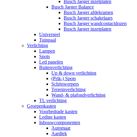
Busch Jaeger inzetplaten
Busch Jaeger Balance
Busch Jaeger afdekramen
Busch Jaeger schakelaars
Busch Jaeger wandcontactdozen
Busch Jaeger inzetplaten
Universeel
Tuinpaal
Verlichting
Lampen
Spots
Led panelen
Buitenverlichting
Up & down verlichting
(Prik-) Spots
Schijnwerpers
Terreinverlichting
Wand- & plafondverlichting
TL verlichting
Groepenkasten
Voorbedrade kasten
Ledige kasten
Inbouwcomponenten
Automaat
Aardlek