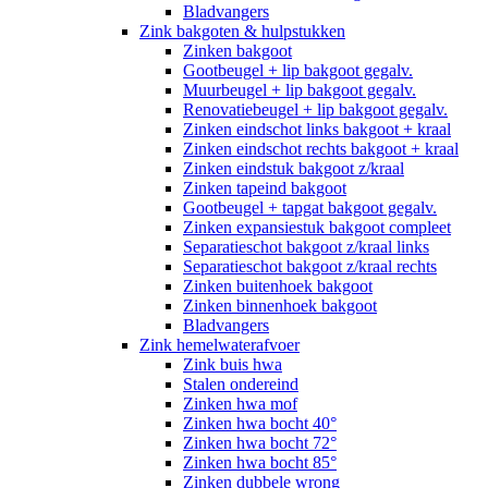
Bladvangers
Zink bakgoten & hulpstukken
Zinken bakgoot
Gootbeugel + lip bakgoot gegalv.
Muurbeugel + lip bakgoot gegalv.
Renovatiebeugel + lip bakgoot gegalv.
Zinken eindschot links bakgoot + kraal
Zinken eindschot rechts bakgoot + kraal
Zinken eindstuk bakgoot z/kraal
Zinken tapeind bakgoot
Gootbeugel + tapgat bakgoot gegalv.
Zinken expansiestuk bakgoot compleet
Separatieschot bakgoot z/kraal links
Separatieschot bakgoot z/kraal rechts
Zinken buitenhoek bakgoot
Zinken binnenhoek bakgoot
Bladvangers
Zink hemelwaterafvoer
Zink buis hwa
Stalen ondereind
Zinken hwa mof
Zinken hwa bocht 40°
Zinken hwa bocht 72°
Zinken hwa bocht 85°
Zinken dubbele wrong