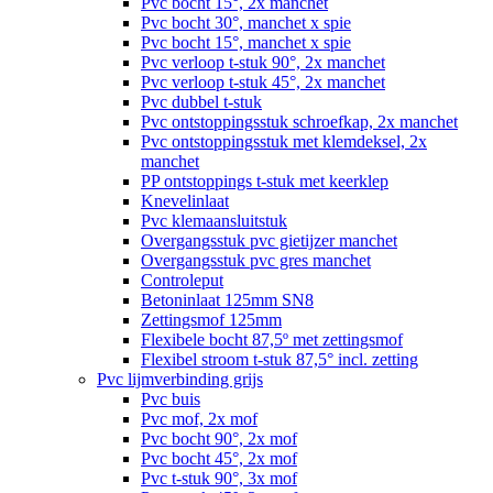
Pvc bocht 15°, 2x manchet
Pvc bocht 30°, manchet x spie
Pvc bocht 15°, manchet x spie
Pvc verloop t-stuk 90°, 2x manchet
Pvc verloop t-stuk 45°, 2x manchet
Pvc dubbel t-stuk
Pvc ontstoppingsstuk schroefkap, 2x manchet
Pvc ontstoppingsstuk met klemdeksel, 2x
manchet
PP ontstoppings t-stuk met keerklep
Knevelinlaat
Pvc klemaansluitstuk
Overgangsstuk pvc gietijzer manchet
Overgangsstuk pvc gres manchet
Controleput
Betoninlaat 125mm SN8
Zettingsmof 125mm
Flexibele bocht 87,5º met zettingsmof
Flexibel stroom t-stuk 87,5° incl. zetting
Pvc lijmverbinding grijs
Pvc buis
Pvc mof, 2x mof
Pvc bocht 90°, 2x mof
Pvc bocht 45°, 2x mof
Pvc t-stuk 90°, 3x mof