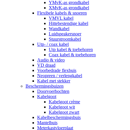
YMvK-as grondkabel
XMvK-as grondkabel
Flexibele kabels & snoeren
VMVL kabel
Hittebestendige kabel
Wandkabel
Luidspeakersnoer
Stuurstroomkabel
Utp- / coax kabel
Utp kabel & toebehoren
Coax kabel & toebehoren
Audio & video
VD draad
Voorbedrade flexbuis
Neopreen / verlengkabel
Kabel met stekker
Beschermingsbuizen
Doorvoerbochten
Kabelgoot
Kabelgoot crème
Kabelgoot wit
Kabelgoot zwart
Kabelbeschermingsbuis
Mantelbuis
Meterkastvloerplaat