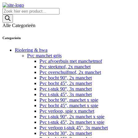
Skip
to
Producten
content
zoeken
Alle Categorieën
Categorieën
Riolering & hwa
Pvc manchet grijs
Pvc afvoerbuis met manchetmof
Pvc steekmof, 2x manchet
Pvc overschuifmof, 2x manchet
Pvc bocht 90°, 2x manchet
Pvc bocht 45°, 2x manchet
Pvc t-stuk 90°, 3x manchet
Pvc t-stuk 45°, 3x manchet
Pvc bocht 90°, manchet x spie
Pvc bocht 45°, manchet x spie
Pvc verloop, spie x manchet
Pvc t-stuk 90°, 2x manchet x spie
Pvc t-stuk 45°, 2x manchet x spie
Pvc verloop t-stuk 45°, 3x manchet
Pvc bocht 30°, 2x manchet