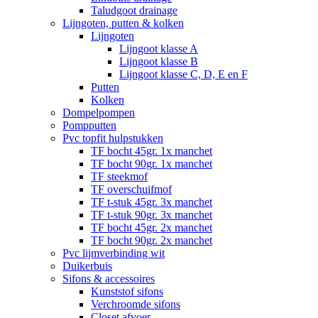
Taludgoot drainage
Lijngoten, putten & kolken
Lijngoten
Lijngoot klasse A
Lijngoot klasse B
Lijngoot klasse C, D, E en F
Putten
Kolken
Dompelpompen
Pompputten
Pvc topfit hulpstukken
TF bocht 45gr. 1x manchet
TF bocht 90gr. 1x manchet
TF steekmof
TF overschuifmof
TF t-stuk 45gr. 3x manchet
TF t-stuk 90gr. 3x manchet
TF bocht 45gr. 2x manchet
TF bocht 90gr. 2x manchet
Pvc lijmverbinding wit
Duikerbuis
Sifons & accessoires
Kunststof sifons
Verchroomde sifons
Closet afvoer