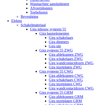
Wasmachine aansluitingen
Afvoerpluggen
Toebehoren
Bevestiging
Elektra
Schakelmateriaal
Gira inbouw systeem 55
Gira basiselementen
Gira schakelaars
Gira dimmers
Gira utp
Gira systeem 55 ZWG
Gira afdekramen ZWG
Gira schakelaars ZWG
Gira wandcontactdozen ZWG
Gira inzetplaten ZWG
Gira systeem 55 CWG
Gira afdekramen CWG
Gira schakelaars CWG
Gira inzetplaten CWG
Gira wandcontactdozen CWG
Gira systeem 55 GRM
Gira afdekramen GRM
Gira inzetplaten GRM