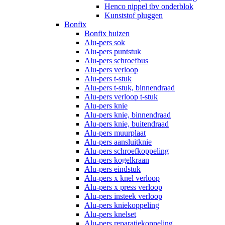
Henco nippel tbv onderblok
Kunststof pluggen
Bonfix
Bonfix buizen
Alu-pers sok
Alu-pers puntstuk
Alu-pers schroefbus
Alu-pers verloop
Alu-pers t-stuk
Alu-pers t-stuk, binnendraad
Alu-pers verloop t-stuk
Alu-pers knie
Alu-pers knie, binnendraad
Alu-pers knie, buitendraad
Alu-pers muurplaat
Alu-pers aansluitknie
Alu-pers schroefkoppeling
Alu-pers kogelkraan
Alu-pers eindstuk
Alu-pers x knel verloop
Alu-pers x press verloop
Alu-pers insteek verloop
Alu-pers kniekoppeling
Alu-pers knelset
Alu-pers reparatiekoppeling