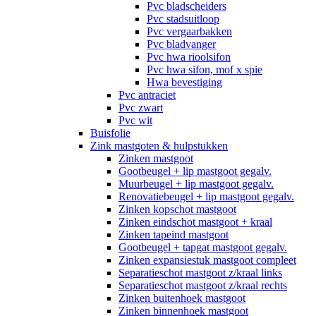
Pvc bladscheiders
Pvc stadsuitloop
Pvc vergaarbakken
Pvc bladvanger
Pvc hwa rioolsifon
Pvc hwa sifon, mof x spie
Hwa bevestiging
Pvc antraciet
Pvc zwart
Pvc wit
Buisfolie
Zink mastgoten & hulpstukken
Zinken mastgoot
Gootbeugel + lip mastgoot gegalv.
Muurbeugel + lip mastgoot gegalv.
Renovatiebeugel + lip mastgoot gegalv.
Zinken kopschot mastgoot
Zinken eindschot mastgoot + kraal
Zinken tapeind mastgoot
Gootbeugel + tapgat mastgoot gegalv.
Zinken expansiestuk mastgoot compleet
Separatieschot mastgoot z/kraal links
Separatieschot mastgoot z/kraal rechts
Zinken buitenhoek mastgoot
Zinken binnenhoek mastgoot