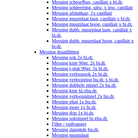
Messing schroefbus, capillair x bi.dr.
Messing soldeerring, uitw. x inw. capillair
Messing afsluitkap, 1x capillair
Messing muurplaat laag, capillair x bi.dr.
Messing muurplaat hoog, capillair x bi.dr.
Messing dubb. muurplaat laag, capillair x
bi.dr.
Messing dubb. muurplaat hoog, capillair x
bi.dr.
Messing draadfitting
Messing sok 2x bi.dr.
Messing knie 90gr. 2x bi.dr.
Messing t-stuk 90gr. 3x bi.dr.
Messing verloopsok 2x bi.dr.
Messing verloopring bu.dr. x bi.dr.
Messing dubbele nippel 2x bu.dr.
Messing knie bi.xbu.dr.
Messing verloopnippel 2x bu.dr.
Messing plug 1x bu.dr.
Messing moer 1x bi.dr.
Messing dop 1x bi.dr.
Messing soknippel bi.xbu.dr.
Filter / vuilvanger
Messing slangtule bu.dr.
Messing muurplaat