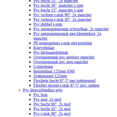
Pvc bocht 15°, 2x manchet
Pvc bocht 30°, manchet x spie
Pvc bocht 15°, manchet x spie
Pvc verloop t-stuk 90°, 2x manchet
Pvc verloop t-stuk 45°, 2x manchet
Pvc dubbel t-stuk
Pvc ontstoppingsstuk schroefkap, 2x manchet
Pvc ontstoppingsstuk met klemdeksel, 2x
manchet
PP ontstoppings t-stuk met keerklep
Knevelinlaat
Pvc klemaansluitstuk
Overgangsstuk pvc gietijzer manchet
Overgangsstuk pvc gres manchet
Controleput
Betoninlaat 125mm SN8
Zettingsmof 125mm
Flexibele bocht 87,5º met zettingsmof
Flexibel stroom t-stuk 87,5° incl. zetting
Pvc lijmverbinding grijs
Pvc buis
Pvc mof, 2x mof
Pvc bocht 90°, 2x mof
Pvc bocht 45°, 2x mof
Pvc t-stuk 90°, 3x mof