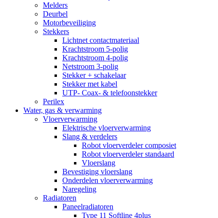
Melders
Deurbel
Motorbeveiliging
Stekkers
Lichtnet contactmateriaal
Krachtstroom 5-polig
Krachtstroom 4-polig
Netstroom 3-polig
Stekker + schakelaar
Stekker met kabel
UTP- Coax- & telefoonstekker
Perilex
Water, gas & verwarming
Vloerverwarming
Elektrische vloerverwarming
Slang & verdelers
Robot vloerverdeler composiet
Robot vloerverdeler standaard
Vloerslang
Bevestiging vloerslang
Onderdelen vloerverwarming
Naregeling
Radiatoren
Paneelradiatoren
Type 11 Softline 4plus