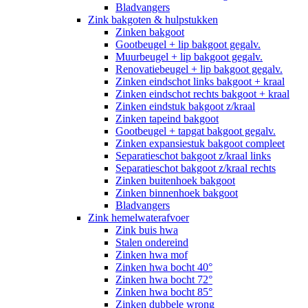
Bladvangers
Zink bakgoten & hulpstukken
Zinken bakgoot
Gootbeugel + lip bakgoot gegalv.
Muurbeugel + lip bakgoot gegalv.
Renovatiebeugel + lip bakgoot gegalv.
Zinken eindschot links bakgoot + kraal
Zinken eindschot rechts bakgoot + kraal
Zinken eindstuk bakgoot z/kraal
Zinken tapeind bakgoot
Gootbeugel + tapgat bakgoot gegalv.
Zinken expansiestuk bakgoot compleet
Separatieschot bakgoot z/kraal links
Separatieschot bakgoot z/kraal rechts
Zinken buitenhoek bakgoot
Zinken binnenhoek bakgoot
Bladvangers
Zink hemelwaterafvoer
Zink buis hwa
Stalen ondereind
Zinken hwa mof
Zinken hwa bocht 40°
Zinken hwa bocht 72°
Zinken hwa bocht 85°
Zinken dubbele wrong