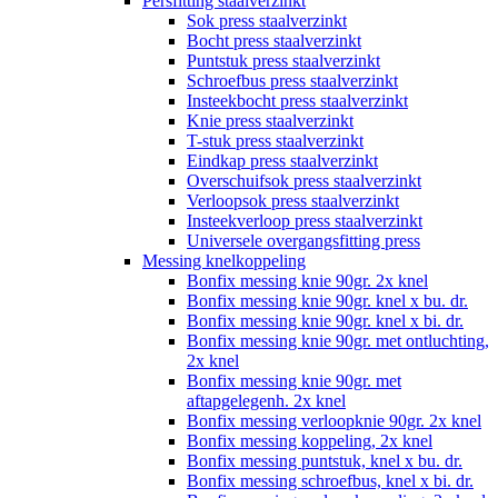
Persfitting staalverzinkt
Sok press staalverzinkt
Bocht press staalverzinkt
Puntstuk press staalverzinkt
Schroefbus press staalverzinkt
Insteekbocht press staalverzinkt
Knie press staalverzinkt
T-stuk press staalverzinkt
Eindkap press staalverzinkt
Overschuifsok press staalverzinkt
Verloopsok press staalverzinkt
Insteekverloop press staalverzinkt
Universele overgangsfitting press
Messing knelkoppeling
Bonfix messing knie 90gr. 2x knel
Bonfix messing knie 90gr. knel x bu. dr.
Bonfix messing knie 90gr. knel x bi. dr.
Bonfix messing knie 90gr. met ontluchting,
2x knel
Bonfix messing knie 90gr. met
aftapgelegenh. 2x knel
Bonfix messing verloopknie 90gr. 2x knel
Bonfix messing koppeling, 2x knel
Bonfix messing puntstuk, knel x bu. dr.
Bonfix messing schroefbus, knel x bi. dr.