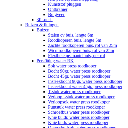
Kunststof pluggen
Ontbramer
Buigveer
3fit-push
Buizen & fittingen
Buizen
Stalen cv buis, lengte 6m
Roodkoperen buis, lengte 5m
Zachte roodkoperen buis, rol van 25m
Wicu roodkoperen buis, rol van 25m
Flexibele pe-mantelbuis, per rol
Persfitting water RK
Sok water press roodkoper
Bocht 90gr. water press roodkoper
Bocht 45gr. water press roodkoper
Insteekbocht 90gr. water press roodkoper
Insteekbocht water 45gr. press roodkoper
T-stuk water press roodkoper
Verloop t-stuk water press roodkoper
Verloopsok water press roodkoper
Puntstuk water press roodkoper
Schroefbus water press roodkoper
Knie bu.dr. water press roodkoper
Knie bi.dr. water press roodkoper
Overschuifsok water press roodkoper