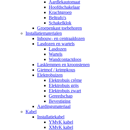
Aardlekautomaat
Hoofdschakelaar
Krachtgroep
Beltrafo's
Schakelklok
Groepenkast toebehoren
Installatiematerialen
Inbouw- en centraaldozen
Lasdozen en wartels
Lasdozen
Wartels
Wandcontactdoos
Lasklemmen en kroonstenen
Gietmof / krimpkous
Elektrobuizen
Elektrobuis crème
Elektrobuis grijs
Elektrobuis zwart
Gereedschap
Bevestiging
Aardingsmateriaal
Kabel
Installatiekabel
YMvK kabel
XMvK kabel