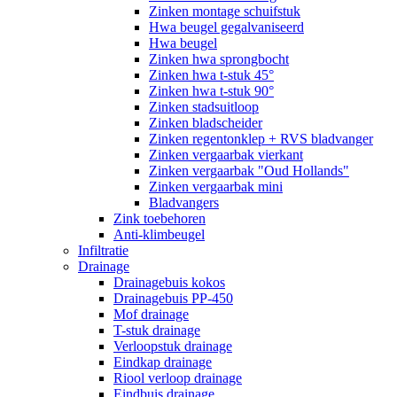
Zinken montage schuifstuk
Hwa beugel gegalvaniseerd
Hwa beugel
Zinken hwa sprongbocht
Zinken hwa t-stuk 45°
Zinken hwa t-stuk 90°
Zinken stadsuitloop
Zinken bladscheider
Zinken regentonklep + RVS bladvanger
Zinken vergaarbak vierkant
Zinken vergaarbak "Oud Hollands"
Zinken vergaarbak mini
Bladvangers
Zink toebehoren
Anti-klimbeugel
Infiltratie
Drainage
Drainagebuis kokos
Drainagebuis PP-450
Mof drainage
T-stuk drainage
Verloopstuk drainage
Eindkap drainage
Riool verloop drainage
Eindbuis drainage