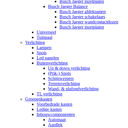
Busch Jaeger inzetplaten
Busch Jaeger Balance
Busch Jaeger afdekramen
Busch Jaeger schakelaars
Busch Jaeger wandcontactdozen
Busch Jaeger inzetplaten
Universeel
Tuinpaal
Verlichting
Lampen
Spots
Led panelen
Buitenverlichting
Up & down verlichting
(Prik-) Spots
Schijnwerpers
Terreinverlichting
Wand- & plafondverlichting
TL verlichting
Groepenkasten
Voorbedrade kasten
Ledige kasten
Inbouwcomponenten
Automaat
Aardlek