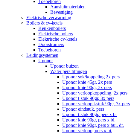
Toebehoren
Aansluitmaterialen
Bevestiging
Elektrische verwarming
Boilers & cv-ketels
Keukenboilers
Elektrische boilers
Elektrische cv-ketels
Doorstromers
Toebehoren
Leidingsystemen
Uponor
Uponor buizen
Water pers fittingen
Uponor sok/koppeling 2x pers
Uponor knie 45gr, 2x pers
Uponor knie 90gr, 2x pers
Uponor verloopkoppeling, 2x pers
Uponor t-stuk 90gr, 3x pers
Uponor verloop t-stuk 90gr, 3x pers
Uponor eindstuk, pers
Uponor t-stuk 90gr, pers x bi
Uponor knie 90gr, pers x bi.
Uponor knie 90gr, pers x bui. dr.
Uponor verloop, pers x bi.