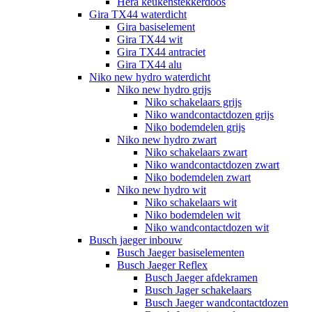
Hera keukenstekkerdoos
Gira TX44 waterdicht
Gira basiselement
Gira TX44 wit
Gira TX44 antraciet
Gira TX44 alu
Niko new hydro waterdicht
Niko new hydro grijs
Niko schakelaars grijs
Niko wandcontactdozen grijs
Niko bodemdelen grijs
Niko new hydro zwart
Niko schakelaars zwart
Niko wandcontactdozen zwart
Niko bodemdelen zwart
Niko new hydro wit
Niko schakelaars wit
Niko bodemdelen wit
Niko wandcontactdozen wit
Busch jaeger inbouw
Busch Jaeger basiselementen
Busch Jaeger Reflex
Busch Jaeger afdekramen
Busch Jager schakelaars
Busch Jaeger wandcontactdozen