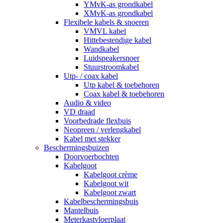
YMvK-as grondkabel
XMvK-as grondkabel
Flexibele kabels & snoeren
VMVL kabel
Hittebestendige kabel
Wandkabel
Luidspeakersnoer
Stuurstroomkabel
Utp- / coax kabel
Utp kabel & toebehoren
Coax kabel & toebehoren
Audio & video
VD draad
Voorbedrade flexbuis
Neopreen / verlengkabel
Kabel met stekker
Beschermingsbuizen
Doorvoerbochten
Kabelgoot
Kabelgoot crème
Kabelgoot wit
Kabelgoot zwart
Kabelbeschermingsbuis
Mantelbuis
Meterkastvloerplaat