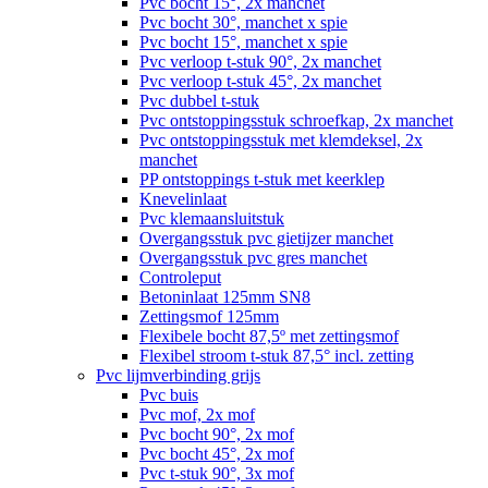
Pvc bocht 15°, 2x manchet
Pvc bocht 30°, manchet x spie
Pvc bocht 15°, manchet x spie
Pvc verloop t-stuk 90°, 2x manchet
Pvc verloop t-stuk 45°, 2x manchet
Pvc dubbel t-stuk
Pvc ontstoppingsstuk schroefkap, 2x manchet
Pvc ontstoppingsstuk met klemdeksel, 2x
manchet
PP ontstoppings t-stuk met keerklep
Knevelinlaat
Pvc klemaansluitstuk
Overgangsstuk pvc gietijzer manchet
Overgangsstuk pvc gres manchet
Controleput
Betoninlaat 125mm SN8
Zettingsmof 125mm
Flexibele bocht 87,5º met zettingsmof
Flexibel stroom t-stuk 87,5° incl. zetting
Pvc lijmverbinding grijs
Pvc buis
Pvc mof, 2x mof
Pvc bocht 90°, 2x mof
Pvc bocht 45°, 2x mof
Pvc t-stuk 90°, 3x mof