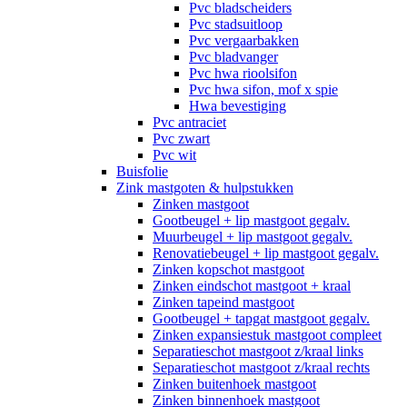
Pvc bladscheiders
Pvc stadsuitloop
Pvc vergaarbakken
Pvc bladvanger
Pvc hwa rioolsifon
Pvc hwa sifon, mof x spie
Hwa bevestiging
Pvc antraciet
Pvc zwart
Pvc wit
Buisfolie
Zink mastgoten & hulpstukken
Zinken mastgoot
Gootbeugel + lip mastgoot gegalv.
Muurbeugel + lip mastgoot gegalv.
Renovatiebeugel + lip mastgoot gegalv.
Zinken kopschot mastgoot
Zinken eindschot mastgoot + kraal
Zinken tapeind mastgoot
Gootbeugel + tapgat mastgoot gegalv.
Zinken expansiestuk mastgoot compleet
Separatieschot mastgoot z/kraal links
Separatieschot mastgoot z/kraal rechts
Zinken buitenhoek mastgoot
Zinken binnenhoek mastgoot