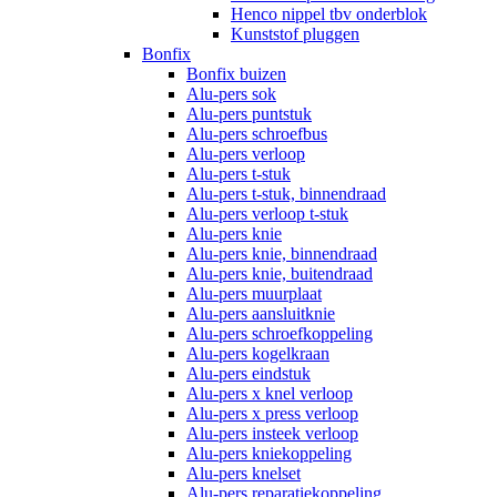
Henco nippel tbv onderblok
Kunststof pluggen
Bonfix
Bonfix buizen
Alu-pers sok
Alu-pers puntstuk
Alu-pers schroefbus
Alu-pers verloop
Alu-pers t-stuk
Alu-pers t-stuk, binnendraad
Alu-pers verloop t-stuk
Alu-pers knie
Alu-pers knie, binnendraad
Alu-pers knie, buitendraad
Alu-pers muurplaat
Alu-pers aansluitknie
Alu-pers schroefkoppeling
Alu-pers kogelkraan
Alu-pers eindstuk
Alu-pers x knel verloop
Alu-pers x press verloop
Alu-pers insteek verloop
Alu-pers kniekoppeling
Alu-pers knelset
Alu-pers reparatiekoppeling