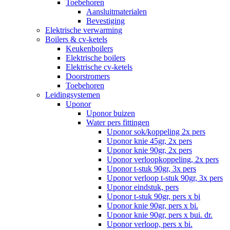
Toebehoren
Aansluitmaterialen
Bevestiging
Elektrische verwarming
Boilers & cv-ketels
Keukenboilers
Elektrische boilers
Elektrische cv-ketels
Doorstromers
Toebehoren
Leidingsystemen
Uponor
Uponor buizen
Water pers fittingen
Uponor sok/koppeling 2x pers
Uponor knie 45gr, 2x pers
Uponor knie 90gr, 2x pers
Uponor verloopkoppeling, 2x pers
Uponor t-stuk 90gr, 3x pers
Uponor verloop t-stuk 90gr, 3x pers
Uponor eindstuk, pers
Uponor t-stuk 90gr, pers x bi
Uponor knie 90gr, pers x bi.
Uponor knie 90gr, pers x bui. dr.
Uponor verloop, pers x bi.