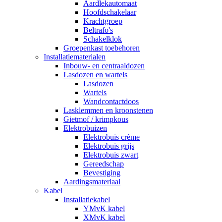
Aardlekautomaat
Hoofdschakelaar
Krachtgroep
Beltrafo's
Schakelklok
Groepenkast toebehoren
Installatiematerialen
Inbouw- en centraaldozen
Lasdozen en wartels
Lasdozen
Wartels
Wandcontactdoos
Lasklemmen en kroonstenen
Gietmof / krimpkous
Elektrobuizen
Elektrobuis crème
Elektrobuis grijs
Elektrobuis zwart
Gereedschap
Bevestiging
Aardingsmateriaal
Kabel
Installatiekabel
YMvK kabel
XMvK kabel