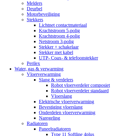
Melders
Deurbel
Motorbeveiliging
Stekkers
Lichtnet contactmateriaal
Krachtstroom 5-polig
Krachtstroom 4-polig
Netstroom 3-polig
Stekker + schakelaar
Stekker met kabel
UTP- Coax- & telefoonstekker
Perilex
Water, gas & verwarming
Vloerverwarming
Slang & verdelers
Robot vloerverdeler composiet
Robot vloerverdeler standaard
Vloerslang
Elektrische vloerverwarming
Bevestiging vloerslang
Onderdelen vloerverwarming
Naregeling
Radiatoren
Paneelradiatoren
Type 11 Softline 4plus