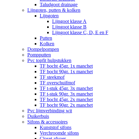
Taludgoot drainage
Lijngoten, putten & kolken
Lijngoten
Lijngoot klasse A
Lijngoot klasse B
Lijngoot klasse C, D, E en F
Putten
Kolken
Dompelpompen
Pompputten
Pvc topfit hulpstukken
TF bocht 45gr. 1x manchet
TF bocht 90gr. 1x manchet
TF steekmof
TF overschuifmof
TF t-stuk 45gr. 3x manchet
TF t-stuk 90gr. 3x manchet
TF bocht 45gr. 2x manchet
TF bocht 90gr. 2x manchet
Pvc lijmverbinding wit
Duikerbuis
Sifons & accessoires
Kunststof sifons
Verchroomde sifons
Closet afvoer