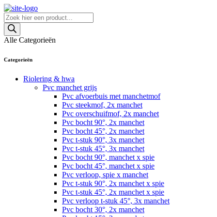
Skip
to
Producten
content
zoeken
Alle Categorieën
Categorieën
Riolering & hwa
Pvc manchet grijs
Pvc afvoerbuis met manchetmof
Pvc steekmof, 2x manchet
Pvc overschuifmof, 2x manchet
Pvc bocht 90°, 2x manchet
Pvc bocht 45°, 2x manchet
Pvc t-stuk 90°, 3x manchet
Pvc t-stuk 45°, 3x manchet
Pvc bocht 90°, manchet x spie
Pvc bocht 45°, manchet x spie
Pvc verloop, spie x manchet
Pvc t-stuk 90°, 2x manchet x spie
Pvc t-stuk 45°, 2x manchet x spie
Pvc verloop t-stuk 45°, 3x manchet
Pvc bocht 30°, 2x manchet