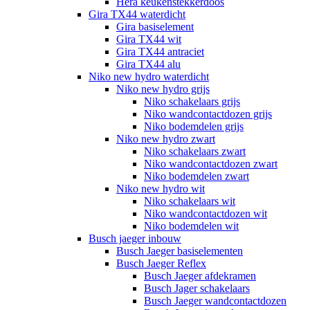
Hera keukenstekkerdoos
Gira TX44 waterdicht
Gira basiselement
Gira TX44 wit
Gira TX44 antraciet
Gira TX44 alu
Niko new hydro waterdicht
Niko new hydro grijs
Niko schakelaars grijs
Niko wandcontactdozen grijs
Niko bodemdelen grijs
Niko new hydro zwart
Niko schakelaars zwart
Niko wandcontactdozen zwart
Niko bodemdelen zwart
Niko new hydro wit
Niko schakelaars wit
Niko wandcontactdozen wit
Niko bodemdelen wit
Busch jaeger inbouw
Busch Jaeger basiselementen
Busch Jaeger Reflex
Busch Jaeger afdekramen
Busch Jager schakelaars
Busch Jaeger wandcontactdozen