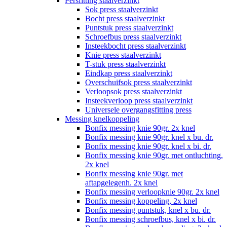
Persfitting staalverzinkt
Sok press staalverzinkt
Bocht press staalverzinkt
Puntstuk press staalverzinkt
Schroefbus press staalverzinkt
Insteekbocht press staalverzinkt
Knie press staalverzinkt
T-stuk press staalverzinkt
Eindkap press staalverzinkt
Overschuifsok press staalverzinkt
Verloopsok press staalverzinkt
Insteekverloop press staalverzinkt
Universele overgangsfitting press
Messing knelkoppeling
Bonfix messing knie 90gr. 2x knel
Bonfix messing knie 90gr. knel x bu. dr.
Bonfix messing knie 90gr. knel x bi. dr.
Bonfix messing knie 90gr. met ontluchting,
2x knel
Bonfix messing knie 90gr. met
aftapgelegenh. 2x knel
Bonfix messing verloopknie 90gr. 2x knel
Bonfix messing koppeling, 2x knel
Bonfix messing puntstuk, knel x bu. dr.
Bonfix messing schroefbus, knel x bi. dr.