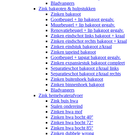
Bladvangers
Zink bakgoten & hulpstukken
Zinken bakgoot
Gootbeugel + lip bakgoot gegalv.
Muurbeugel + lip bakgoot gegalv.
Renovatiebeugel + lip bakgoot gegalv.
Zinken eindschot links bakgoot + kraal
Zinken eindschot rechts bakgoot + kraal
Zinken eindstuk bakgoot z/kraal
Zinken tapeind bakgoot
Gootbeugel + tapgat bakgoot gegalv.
Zinken expansiestuk bakgoot compleet
Separatieschot bakgoot z/kraal links
Separatieschot bakgoot z/kraal rechts
Zinken buitenhoek bakgoot
Zinken binnenhoek bakgoot
Bladvangers
Zink hemelwaterafvoer
Zink buis hwa
Stalen ondereind
Zinken hwa mof
Zinken hwa bocht 40°
Zinken hwa bocht 72°
Zinken hwa bocht 85°
Zinken dubbele wrong