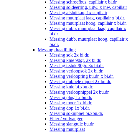
Messing schroefbus, capillair x bi.dr.
Messing soldeerring, uitw. x inw. capillair
Messing afsluitkap, 1x capillair
Messing muurplaat laag, capillair x bi.dr.
Messing muurplaat hoog, capillair x bi.dr.
Messing dubb. muurplaat laag, capillair x
bi.dr.
Messing dubb. muurplaat hoog, capillair x
bi.dr.
Messing draadfitting
Messing sok 2x bi.dr.
Messing knie 90gr. 2x bi.dr.
Messing t-stuk 90gr. 3x bi.dr.
Messing verloopsok 2x bi.dr.
Messing verloopring bu.dr. x bi.dr.
Messing dubbele nippel 2x bu.dr.
Messing knie bi.xbu.dr.
Messing verloopnippel 2x bu.dr.
Messing plug 1x bu.dr.
Messing moer 1x bi.dr.
Messing dop 1x bi.dr.
Messing soknippel bi.xbu.dr.
Filter / vuilvanger
Messing slangtule bu.dr.
Messing muurplaat