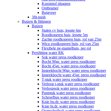
Kunststof pluggen
Ontbramer
Buigveer
3fit-push
Buizen & fittingen
Buizen
Stalen cv buis, lengte 6m
Roodkoperen buis, lengte 5m
Zachte roodkoperen buis, rol van 25m
Wicu roodkoperen buis, rol van 25m
Flexibele pe-mantelbuis, per rol
Persfitting water RK
Sok water press roodkoper
Bocht 90gr. water press roodkoper
Bocht 45gr. water press roodkoper
Insteekbocht 90gr. water press roodkoper
Insteekbocht water 45gr. press roodkoper
T-stuk water press roodkoper
Verloop t-stuk water press roodkoper
Verloopsok water press roodkoper
Puntstuk water press roodkoper
Schroefbus water press roodkoper
Knie bu.dr. water press roodkoper
Knie bi.dr. water press roodkoper
Overschuifsok water press roodkoper