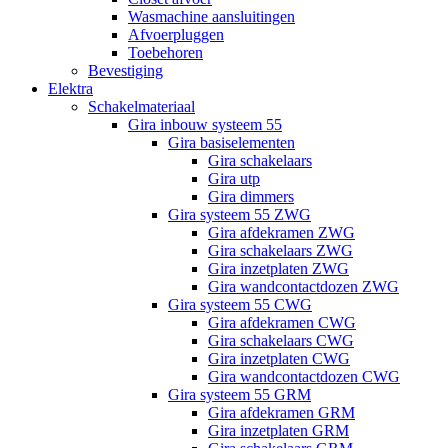
Wasmachine aansluitingen
Afvoerpluggen
Toebehoren
Bevestiging
Elektra
Schakelmateriaal
Gira inbouw systeem 55
Gira basiselementen
Gira schakelaars
Gira utp
Gira dimmers
Gira systeem 55 ZWG
Gira afdekramen ZWG
Gira schakelaars ZWG
Gira inzetplaten ZWG
Gira wandcontactdozen ZWG
Gira systeem 55 CWG
Gira afdekramen CWG
Gira schakelaars CWG
Gira inzetplaten CWG
Gira wandcontactdozen CWG
Gira systeem 55 GRM
Gira afdekramen GRM
Gira inzetplaten GRM