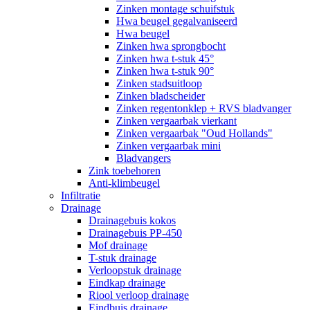
Zinken montage schuifstuk
Hwa beugel gegalvaniseerd
Hwa beugel
Zinken hwa sprongbocht
Zinken hwa t-stuk 45°
Zinken hwa t-stuk 90°
Zinken stadsuitloop
Zinken bladscheider
Zinken regentonklep + RVS bladvanger
Zinken vergaarbak vierkant
Zinken vergaarbak "Oud Hollands"
Zinken vergaarbak mini
Bladvangers
Zink toebehoren
Anti-klimbeugel
Infiltratie
Drainage
Drainagebuis kokos
Drainagebuis PP-450
Mof drainage
T-stuk drainage
Verloopstuk drainage
Eindkap drainage
Riool verloop drainage
Eindbuis drainage