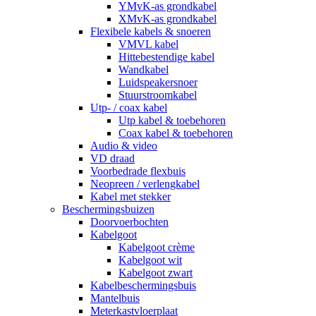
YMvK-as grondkabel
XMvK-as grondkabel
Flexibele kabels & snoeren
VMVL kabel
Hittebestendige kabel
Wandkabel
Luidspeakersnoer
Stuurstroomkabel
Utp- / coax kabel
Utp kabel & toebehoren
Coax kabel & toebehoren
Audio & video
VD draad
Voorbedrade flexbuis
Neopreen / verlengkabel
Kabel met stekker
Beschermingsbuizen
Doorvoerbochten
Kabelgoot
Kabelgoot crème
Kabelgoot wit
Kabelgoot zwart
Kabelbeschermingsbuis
Mantelbuis
Meterkastvloerplaat