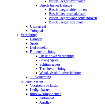
Busch Jaeger inzetplaten
Busch Jaeger Balance
Busch Jaeger afdekramen
Busch Jaeger schakelaars
Busch Jaeger wandcontactdozen
Busch Jaeger inzetplaten
Universeel
Tuinpaal
Verlichting
Lampen
Spots
Led panelen
Buitenverlichting
Up & down verlichting
(Prik-) Spots
Schijnwerpers
Terreinverlichting
Wand- & plafondverlichting
TL verlichting
Groepenkasten
Voorbedrade kasten
Ledige kasten
Inbouwcomponenten
Automaat
Aardlek