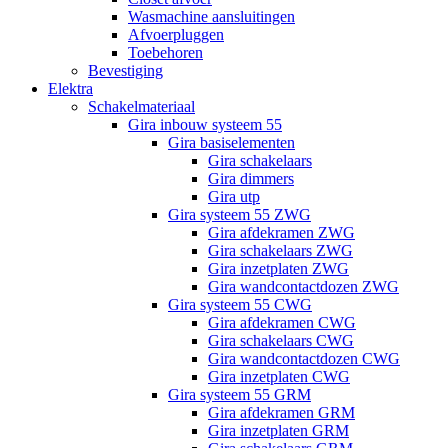
Wasmachine aansluitingen
Afvoerpluggen
Toebehoren
Bevestiging
Elektra
Schakelmateriaal
Gira inbouw systeem 55
Gira basiselementen
Gira schakelaars
Gira dimmers
Gira utp
Gira systeem 55 ZWG
Gira afdekramen ZWG
Gira schakelaars ZWG
Gira inzetplaten ZWG
Gira wandcontactdozen ZWG
Gira systeem 55 CWG
Gira afdekramen CWG
Gira schakelaars CWG
Gira wandcontactdozen CWG
Gira inzetplaten CWG
Gira systeem 55 GRM
Gira afdekramen GRM
Gira inzetplaten GRM