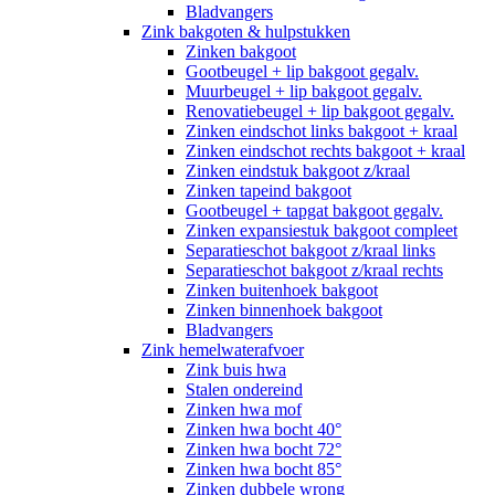
Bladvangers
Zink bakgoten & hulpstukken
Zinken bakgoot
Gootbeugel + lip bakgoot gegalv.
Muurbeugel + lip bakgoot gegalv.
Renovatiebeugel + lip bakgoot gegalv.
Zinken eindschot links bakgoot + kraal
Zinken eindschot rechts bakgoot + kraal
Zinken eindstuk bakgoot z/kraal
Zinken tapeind bakgoot
Gootbeugel + tapgat bakgoot gegalv.
Zinken expansiestuk bakgoot compleet
Separatieschot bakgoot z/kraal links
Separatieschot bakgoot z/kraal rechts
Zinken buitenhoek bakgoot
Zinken binnenhoek bakgoot
Bladvangers
Zink hemelwaterafvoer
Zink buis hwa
Stalen ondereind
Zinken hwa mof
Zinken hwa bocht 40°
Zinken hwa bocht 72°
Zinken hwa bocht 85°
Zinken dubbele wrong