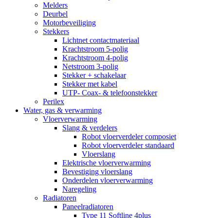
Melders
Deurbel
Motorbeveiliging
Stekkers
Lichtnet contactmateriaal
Krachtstroom 5-polig
Krachtstroom 4-polig
Netstroom 3-polig
Stekker + schakelaar
Stekker met kabel
UTP- Coax- & telefoonstekker
Perilex
Water, gas & verwarming
Vloerverwarming
Slang & verdelers
Robot vloerverdeler composiet
Robot vloerverdeler standaard
Vloerslang
Elektrische vloerverwarming
Bevestiging vloerslang
Onderdelen vloerverwarming
Naregeling
Radiatoren
Paneelradiatoren
Type 11 Softline 4plus