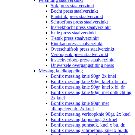
Persfitting staalverzinkt
Sok press staalverzinkt
Bocht press staalverzinkt
Puntstuk press staalverzinkt
Schroefbus press staalverzinkt
Insteekbocht press staalverzinkt
Knie press staalverzinkt
T-stuk press staalverzinkt
Eindkap press staalverzinkt
Overschuifsok press staalverzinkt
Verloopsok press staalverzinkt
Insteekverloop press staalverzinkt
Universele overgangsfitting press
Messing knelkoppeling
Bonfix messing knie 90gr. 2x knel
Bonfix messing knie 90gr. knel x bu. dr.
Bonfix messing knie 90gr. knel x bi. dr.
Bonfix messing knie 90gr. met ontluchting,
2x knel
Bonfix messing knie 90gr. met
aftapgelegenh. 2x knel
Bonfix messing verloopknie 90gr. 2x knel
Bonfix messing koppeling, 2x knel
Bonfix messing puntstuk, knel x bu. dr.
Bonfix messing schroefbus, knel x bi. dr.