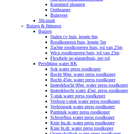
Kunststof pluggen
Ontbramer
Buigveer
3fit-push
Buizen & fittingen
Buizen
Stalen cv buis, lengte 6m
Roodkoperen buis, lengte 5m
Zachte roodkoperen buis, rol van 25m
Wicu roodkoperen buis, rol van 25m
Flexibele pe-mantelbuis, per rol
Persfitting water RK
Sok water press roodkoper
Bocht 90gr. water press roodkoper
Bocht 45gr. water press roodkoper
Insteekbocht 90gr. water press roodkoper
Insteekbocht water 45gr. press roodkoper
T-stuk water press roodkoper
Verloop t-stuk water press roodkoper
Verloopsok water press roodkoper
Puntstuk water press roodkoper
Schroefbus water press roodkoper
Knie bu.dr. water press roodkoper
Knie bi.dr. water press roodkoper
Overschuifsok water press roodkoper