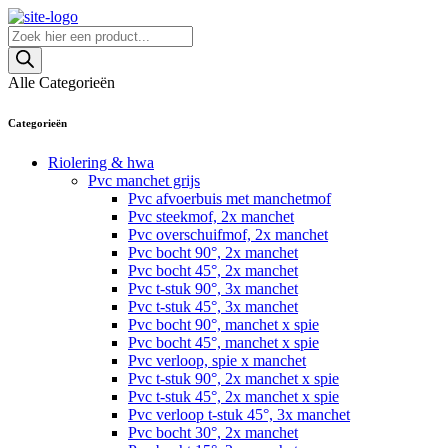
Skip
to
Producten
content
zoeken
Alle Categorieën
Categorieën
Riolering & hwa
Pvc manchet grijs
Pvc afvoerbuis met manchetmof
Pvc steekmof, 2x manchet
Pvc overschuifmof, 2x manchet
Pvc bocht 90°, 2x manchet
Pvc bocht 45°, 2x manchet
Pvc t-stuk 90°, 3x manchet
Pvc t-stuk 45°, 3x manchet
Pvc bocht 90°, manchet x spie
Pvc bocht 45°, manchet x spie
Pvc verloop, spie x manchet
Pvc t-stuk 90°, 2x manchet x spie
Pvc t-stuk 45°, 2x manchet x spie
Pvc verloop t-stuk 45°, 3x manchet
Pvc bocht 30°, 2x manchet