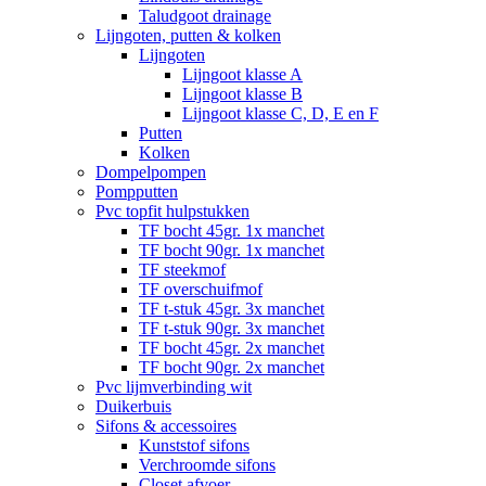
Taludgoot drainage
Lijngoten, putten & kolken
Lijngoten
Lijngoot klasse A
Lijngoot klasse B
Lijngoot klasse C, D, E en F
Putten
Kolken
Dompelpompen
Pompputten
Pvc topfit hulpstukken
TF bocht 45gr. 1x manchet
TF bocht 90gr. 1x manchet
TF steekmof
TF overschuifmof
TF t-stuk 45gr. 3x manchet
TF t-stuk 90gr. 3x manchet
TF bocht 45gr. 2x manchet
TF bocht 90gr. 2x manchet
Pvc lijmverbinding wit
Duikerbuis
Sifons & accessoires
Kunststof sifons
Verchroomde sifons
Closet afvoer