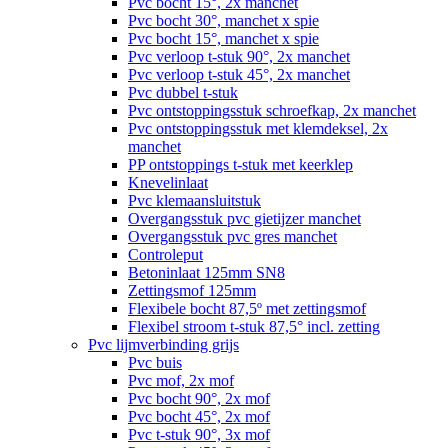
Pvc bocht 15°, 2x manchet
Pvc bocht 30°, manchet x spie
Pvc bocht 15°, manchet x spie
Pvc verloop t-stuk 90°, 2x manchet
Pvc verloop t-stuk 45°, 2x manchet
Pvc dubbel t-stuk
Pvc ontstoppingsstuk schroefkap, 2x manchet
Pvc ontstoppingsstuk met klemdeksel, 2x
manchet
PP ontstoppings t-stuk met keerklep
Knevelinlaat
Pvc klemaansluitstuk
Overgangsstuk pvc gietijzer manchet
Overgangsstuk pvc gres manchet
Controleput
Betoninlaat 125mm SN8
Zettingsmof 125mm
Flexibele bocht 87,5º met zettingsmof
Flexibel stroom t-stuk 87,5° incl. zetting
Pvc lijmverbinding grijs
Pvc buis
Pvc mof, 2x mof
Pvc bocht 90°, 2x mof
Pvc bocht 45°, 2x mof
Pvc t-stuk 90°, 3x mof