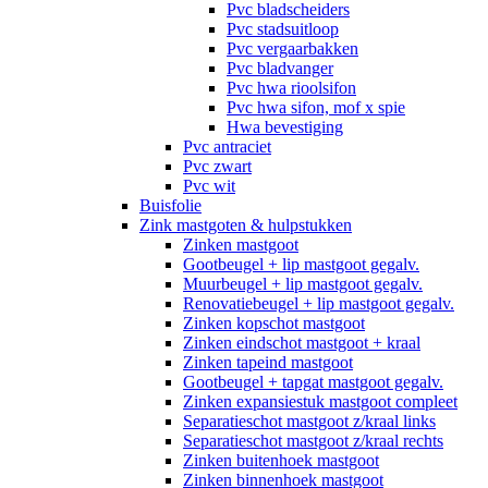
Pvc bladscheiders
Pvc stadsuitloop
Pvc vergaarbakken
Pvc bladvanger
Pvc hwa rioolsifon
Pvc hwa sifon, mof x spie
Hwa bevestiging
Pvc antraciet
Pvc zwart
Pvc wit
Buisfolie
Zink mastgoten & hulpstukken
Zinken mastgoot
Gootbeugel + lip mastgoot gegalv.
Muurbeugel + lip mastgoot gegalv.
Renovatiebeugel + lip mastgoot gegalv.
Zinken kopschot mastgoot
Zinken eindschot mastgoot + kraal
Zinken tapeind mastgoot
Gootbeugel + tapgat mastgoot gegalv.
Zinken expansiestuk mastgoot compleet
Separatieschot mastgoot z/kraal links
Separatieschot mastgoot z/kraal rechts
Zinken buitenhoek mastgoot
Zinken binnenhoek mastgoot