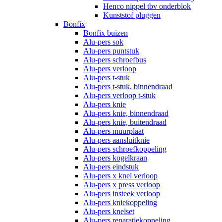
Henco nippel tbv onderblok
Kunststof pluggen
Bonfix
Bonfix buizen
Alu-pers sok
Alu-pers puntstuk
Alu-pers schroefbus
Alu-pers verloop
Alu-pers t-stuk
Alu-pers t-stuk, binnendraad
Alu-pers verloop t-stuk
Alu-pers knie
Alu-pers knie, binnendraad
Alu-pers knie, buitendraad
Alu-pers muurplaat
Alu-pers aansluitknie
Alu-pers schroefkoppeling
Alu-pers kogelkraan
Alu-pers eindstuk
Alu-pers x knel verloop
Alu-pers x press verloop
Alu-pers insteek verloop
Alu-pers kniekoppeling
Alu-pers knelset
Alu-pers reparatiekoppeling