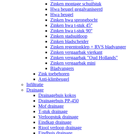
Zinken montage schuifstuk
Hwa beugel gegalvaniseerd
Hwa beugel
Zinken hwa sprongbocht
Zinken hwa t-stuk 45°
Zinken hwa t-stuk 90°
Zinken stadsuitloop
Zinken bladscheider
Zinken regentonklep + RVS bladvanger
Zinken vergaarbak vierkant
Zinken vergaarbak "Oud Hollands"
Zinken vergaarbak mini
Bladvangers
Zink toebehoren
Anti-klimbeugel
Infiltratie
Drainage
Drainagebuis kokos
Drainagebuis PP-450
Mof drainage
T-stuk drainage
Verloopstuk drainage
Eindkap drainage
Riool verloop drainage
Eindbuis drainage