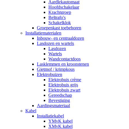
Aardlekautomaat
Hoofdschakelaar
Krachtgroep
Beltrafo's
Schakelklok
Groepenkast toebehoren
Installatiematerialen
Inbouw- en centraaldozen
Lasdozen en wartels
Lasdozen
Wartels
Wandcontactdoos
Lasklemmen en kroonstenen
Gietmof / krimpkous
Elektrobuizen
Elektrobuis crème
Elektrobuis grijs
Elektrobuis zwart
Gereedschap
Bevestiging
Aardingsmateriaal
Kabel
Installatiekabel
YMvK kabel
XMvK kabel