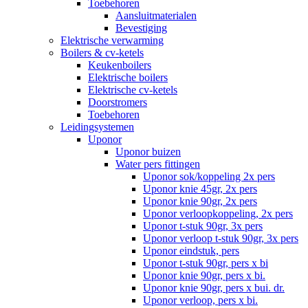
Toebehoren
Aansluitmaterialen
Bevestiging
Elektrische verwarming
Boilers & cv-ketels
Keukenboilers
Elektrische boilers
Elektrische cv-ketels
Doorstromers
Toebehoren
Leidingsystemen
Uponor
Uponor buizen
Water pers fittingen
Uponor sok/koppeling 2x pers
Uponor knie 45gr, 2x pers
Uponor knie 90gr, 2x pers
Uponor verloopkoppeling, 2x pers
Uponor t-stuk 90gr, 3x pers
Uponor verloop t-stuk 90gr, 3x pers
Uponor eindstuk, pers
Uponor t-stuk 90gr, pers x bi
Uponor knie 90gr, pers x bi.
Uponor knie 90gr, pers x bui. dr.
Uponor verloop, pers x bi.