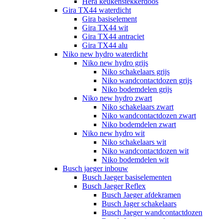
Hera keukenstekkerdoos
Gira TX44 waterdicht
Gira basiselement
Gira TX44 wit
Gira TX44 antraciet
Gira TX44 alu
Niko new hydro waterdicht
Niko new hydro grijs
Niko schakelaars grijs
Niko wandcontactdozen grijs
Niko bodemdelen grijs
Niko new hydro zwart
Niko schakelaars zwart
Niko wandcontactdozen zwart
Niko bodemdelen zwart
Niko new hydro wit
Niko schakelaars wit
Niko wandcontactdozen wit
Niko bodemdelen wit
Busch jaeger inbouw
Busch Jaeger basiselementen
Busch Jaeger Reflex
Busch Jaeger afdekramen
Busch Jager schakelaars
Busch Jaeger wandcontactdozen