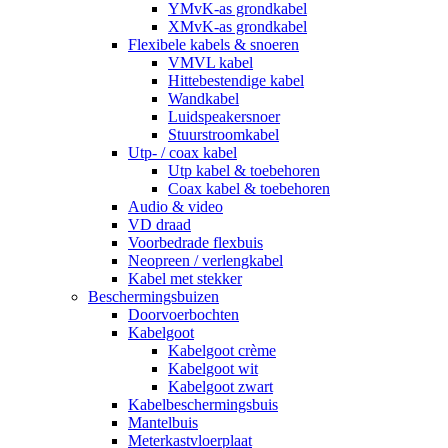
YMvK-as grondkabel
XMvK-as grondkabel
Flexibele kabels & snoeren
VMVL kabel
Hittebestendige kabel
Wandkabel
Luidspeakersnoer
Stuurstroomkabel
Utp- / coax kabel
Utp kabel & toebehoren
Coax kabel & toebehoren
Audio & video
VD draad
Voorbedrade flexbuis
Neopreen / verlengkabel
Kabel met stekker
Beschermingsbuizen
Doorvoerbochten
Kabelgoot
Kabelgoot crème
Kabelgoot wit
Kabelgoot zwart
Kabelbeschermingsbuis
Mantelbuis
Meterkastvloerplaat