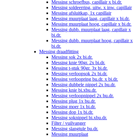
Messing schroefbus, capillair x bi.dr.
Messing soldeerring, uitw. x inw. capillair
Messing afsluitkap, 1x capillair
Messing muurplaat laag, capillair x bi.dr.
Messing muurplaat hoog, capillair x bi.dr.
Messing dubb. muurplaat laag, capillair x
bi.dr.
Messing dubb. muurplaat hoog, capillair x
bi.dr.
Messing draadfitting
Messing sok 2x bi.dr.
Messing knie 90gr. 2x bi.dr.
Messing t-stuk 90gr. 3x bi.dr.
Messing verloopsok 2x bi.dr.
Messing verloopring bu.dr. x bi.dr.
Messing dubbele nippel 2x bu.dr.
Messing knie bi.xbu.dr.
Messing verloopnippel 2x bu.dr.
Messing plug 1x bu.dr.
Messing moer 1x bi.dr.
Messing dop 1x bi.dr.
Messing soknippel bi.xbu.dr.
Filter / vuilvanger
Messing slangtule bu.dr.
Messing muurplaat