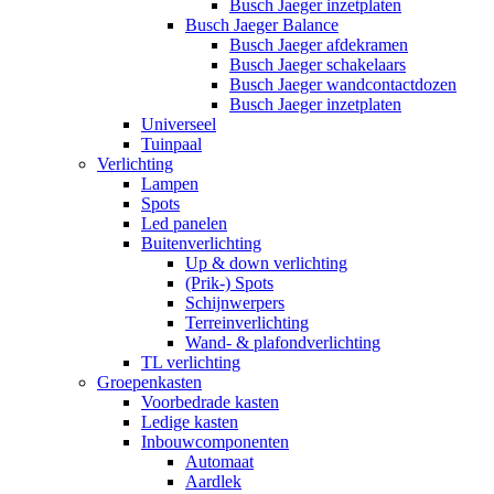
Busch Jaeger inzetplaten
Busch Jaeger Balance
Busch Jaeger afdekramen
Busch Jaeger schakelaars
Busch Jaeger wandcontactdozen
Busch Jaeger inzetplaten
Universeel
Tuinpaal
Verlichting
Lampen
Spots
Led panelen
Buitenverlichting
Up & down verlichting
(Prik-) Spots
Schijnwerpers
Terreinverlichting
Wand- & plafondverlichting
TL verlichting
Groepenkasten
Voorbedrade kasten
Ledige kasten
Inbouwcomponenten
Automaat
Aardlek