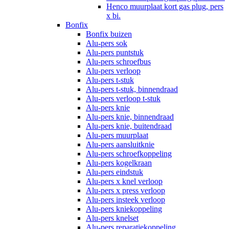
Henco muurplaat kort gas plug, pers
x bi.
Bonfix
Bonfix buizen
Alu-pers sok
Alu-pers puntstuk
Alu-pers schroefbus
Alu-pers verloop
Alu-pers t-stuk
Alu-pers t-stuk, binnendraad
Alu-pers verloop t-stuk
Alu-pers knie
Alu-pers knie, binnendraad
Alu-pers knie, buitendraad
Alu-pers muurplaat
Alu-pers aansluitknie
Alu-pers schroefkoppeling
Alu-pers kogelkraan
Alu-pers eindstuk
Alu-pers x knel verloop
Alu-pers x press verloop
Alu-pers insteek verloop
Alu-pers kniekoppeling
Alu-pers knelset
Alu-pers reparatiekoppeling