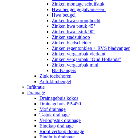
Zinken montage schuifstuk
Hwa beugel gegalvaniseerd
Hwa beugel
Zinken hwa sprongbocht
Zinken hwa t-stuk 45°
Zinken hwa t-stuk 90°
Zinken stadsuitloop
Zinken bladscheider
Zinken regentonklep + RVS bladvanger
Zinken vergaarbak vierkant
Zinken vergaarbak "Oud Hollands"
Zinken vergaarbak mini
Bladvangers
Zink toebehoren
Anti-klimbeugel
Infiltratie
Drainage
Drainagebuis kokos
Drainagebuis PP-450
Mof drainage
T-stuk drainage
Verloopstuk drainage
Eindkap drainage
Riool verloop drainage
Eindbuis drainage