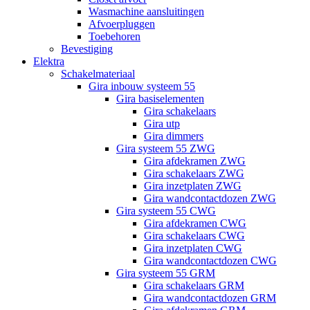
Wasmachine aansluitingen
Afvoerpluggen
Toebehoren
Bevestiging
Elektra
Schakelmateriaal
Gira inbouw systeem 55
Gira basiselementen
Gira schakelaars
Gira utp
Gira dimmers
Gira systeem 55 ZWG
Gira afdekramen ZWG
Gira schakelaars ZWG
Gira inzetplaten ZWG
Gira wandcontactdozen ZWG
Gira systeem 55 CWG
Gira afdekramen CWG
Gira schakelaars CWG
Gira inzetplaten CWG
Gira wandcontactdozen CWG
Gira systeem 55 GRM
Gira schakelaars GRM
Gira wandcontactdozen GRM