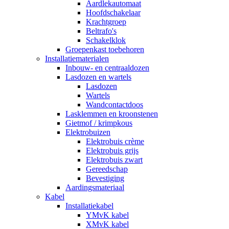
Aardlekautomaat
Hoofdschakelaar
Krachtgroep
Beltrafo's
Schakelklok
Groepenkast toebehoren
Installatiematerialen
Inbouw- en centraaldozen
Lasdozen en wartels
Lasdozen
Wartels
Wandcontactdoos
Lasklemmen en kroonstenen
Gietmof / krimpkous
Elektrobuizen
Elektrobuis crème
Elektrobuis grijs
Elektrobuis zwart
Gereedschap
Bevestiging
Aardingsmateriaal
Kabel
Installatiekabel
YMvK kabel
XMvK kabel