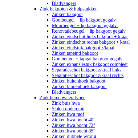
Bladvangers
Zink bakgoten & hulpstukken
Zinken bakgoot
Gootbeugel + lip bakgoot gegalv.
Muurbeugel + lip bakgoot gegalv.
Renovatiebeugel + lip bakgoot gegalv.
Zinken eindschot links bakgoot + kraal
Zinken eindschot rechts bakgoot + kraal
Zinken eindstuk bakgoot z/kraal
Zinken tapeind bakgoot
Gootbeugel + tapgat bakgoot gegalv.
Zinken expansiestuk bakgoot compleet
Separatieschot bakgoot z/kraal links
Separatieschot bakgoot z/kraal rechts
Zinken buitenhoek bakgoot
Zinken binnenhoek bakgoot
Bladvangers
Zink hemelwaterafvoer
Zink buis hwa
Stalen ondereind
Zinken hwa mof
Zinken hwa bocht 40°
Zinken hwa bocht 72°
Zinken hwa bocht 85°
Zinken dubbele wrong