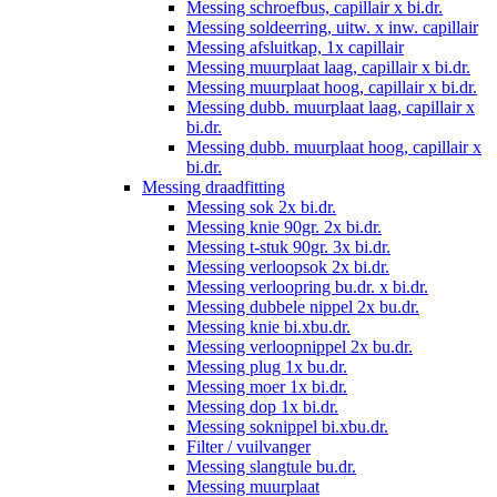
Messing schroefbus, capillair x bi.dr.
Messing soldeerring, uitw. x inw. capillair
Messing afsluitkap, 1x capillair
Messing muurplaat laag, capillair x bi.dr.
Messing muurplaat hoog, capillair x bi.dr.
Messing dubb. muurplaat laag, capillair x
bi.dr.
Messing dubb. muurplaat hoog, capillair x
bi.dr.
Messing draadfitting
Messing sok 2x bi.dr.
Messing knie 90gr. 2x bi.dr.
Messing t-stuk 90gr. 3x bi.dr.
Messing verloopsok 2x bi.dr.
Messing verloopring bu.dr. x bi.dr.
Messing dubbele nippel 2x bu.dr.
Messing knie bi.xbu.dr.
Messing verloopnippel 2x bu.dr.
Messing plug 1x bu.dr.
Messing moer 1x bi.dr.
Messing dop 1x bi.dr.
Messing soknippel bi.xbu.dr.
Filter / vuilvanger
Messing slangtule bu.dr.
Messing muurplaat