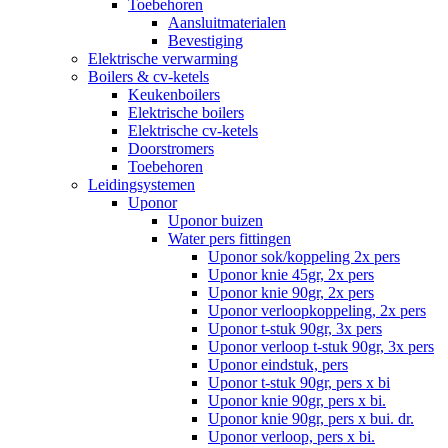
Toebehoren
Aansluitmaterialen
Bevestiging
Elektrische verwarming
Boilers & cv-ketels
Keukenboilers
Elektrische boilers
Elektrische cv-ketels
Doorstromers
Toebehoren
Leidingsystemen
Uponor
Uponor buizen
Water pers fittingen
Uponor sok/koppeling 2x pers
Uponor knie 45gr, 2x pers
Uponor knie 90gr, 2x pers
Uponor verloopkoppeling, 2x pers
Uponor t-stuk 90gr, 3x pers
Uponor verloop t-stuk 90gr, 3x pers
Uponor eindstuk, pers
Uponor t-stuk 90gr, pers x bi
Uponor knie 90gr, pers x bi.
Uponor knie 90gr, pers x bui. dr.
Uponor verloop, pers x bi.