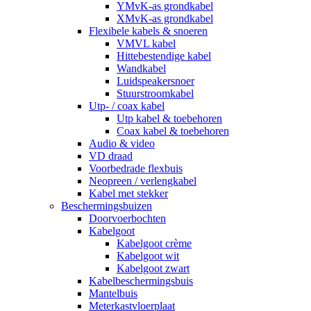
YMvK-as grondkabel
XMvK-as grondkabel
Flexibele kabels & snoeren
VMVL kabel
Hittebestendige kabel
Wandkabel
Luidspeakersnoer
Stuurstroomkabel
Utp- / coax kabel
Utp kabel & toebehoren
Coax kabel & toebehoren
Audio & video
VD draad
Voorbedrade flexbuis
Neopreen / verlengkabel
Kabel met stekker
Beschermingsbuizen
Doorvoerbochten
Kabelgoot
Kabelgoot crème
Kabelgoot wit
Kabelgoot zwart
Kabelbeschermingsbuis
Mantelbuis
Meterkastvloerplaat