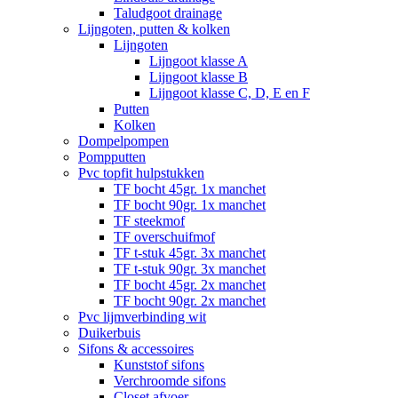
Taludgoot drainage
Lijngoten, putten & kolken
Lijngoten
Lijngoot klasse A
Lijngoot klasse B
Lijngoot klasse C, D, E en F
Putten
Kolken
Dompelpompen
Pompputten
Pvc topfit hulpstukken
TF bocht 45gr. 1x manchet
TF bocht 90gr. 1x manchet
TF steekmof
TF overschuifmof
TF t-stuk 45gr. 3x manchet
TF t-stuk 90gr. 3x manchet
TF bocht 45gr. 2x manchet
TF bocht 90gr. 2x manchet
Pvc lijmverbinding wit
Duikerbuis
Sifons & accessoires
Kunststof sifons
Verchroomde sifons
Closet afvoer