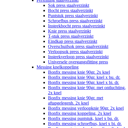
Persfitting staalverzinkt
Sok press staalverzinkt
Bocht press staalverzinkt
Puntstuk press staalverzinkt
Schroefbus press staalverzinkt
Insteekbocht press staalverzinkt
Knie press staalverzinkt
T-stuk press staalverzinkt
Eindkap press staalverzinkt
Overschuifsok press staalverzinkt
Verloopsok press staalverzinkt
Insteekverloop press staalverzinkt
Universele overgangsfitting press
Messing knelkoppeling
Bonfix messing knie 90gr. 2x knel
Bonfix messing knie 90gr. knel x bu. dr.
Bonfix messing knie 90gr. knel x bi. dr.
Bonfix messing knie 90gr. met ontluchting,
2x knel
Bonfix messing knie 90gr. met
aftapgelegenh. 2x knel
Bonfix messing verloopknie 90gr. 2x knel
Bonfix messing koppeling, 2x knel
Bonfix messing puntstuk, knel x bu. dr.
Bonfix messing schroefbus, knel x bi. dr.