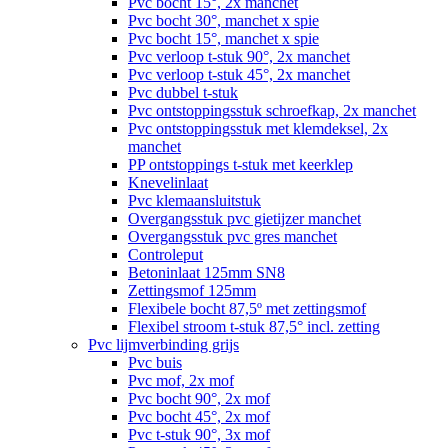
Pvc bocht 15°, 2x manchet
Pvc bocht 30°, manchet x spie
Pvc bocht 15°, manchet x spie
Pvc verloop t-stuk 90°, 2x manchet
Pvc verloop t-stuk 45°, 2x manchet
Pvc dubbel t-stuk
Pvc ontstoppingsstuk schroefkap, 2x manchet
Pvc ontstoppingsstuk met klemdeksel, 2x
manchet
PP ontstoppings t-stuk met keerklep
Knevelinlaat
Pvc klemaansluitstuk
Overgangsstuk pvc gietijzer manchet
Overgangsstuk pvc gres manchet
Controleput
Betoninlaat 125mm SN8
Zettingsmof 125mm
Flexibele bocht 87,5º met zettingsmof
Flexibel stroom t-stuk 87,5° incl. zetting
Pvc lijmverbinding grijs
Pvc buis
Pvc mof, 2x mof
Pvc bocht 90°, 2x mof
Pvc bocht 45°, 2x mof
Pvc t-stuk 90°, 3x mof