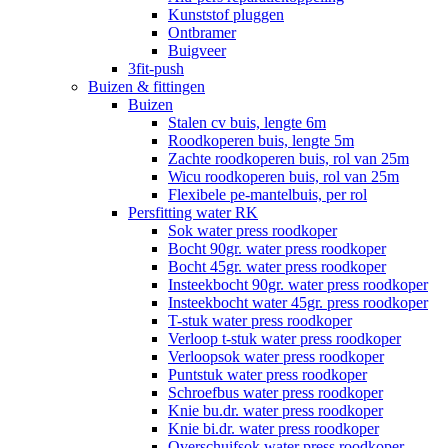
Kunststof pluggen
Ontbramer
Buigveer
3fit-push
Buizen & fittingen
Buizen
Stalen cv buis, lengte 6m
Roodkoperen buis, lengte 5m
Zachte roodkoperen buis, rol van 25m
Wicu roodkoperen buis, rol van 25m
Flexibele pe-mantelbuis, per rol
Persfitting water RK
Sok water press roodkoper
Bocht 90gr. water press roodkoper
Bocht 45gr. water press roodkoper
Insteekbocht 90gr. water press roodkoper
Insteekbocht water 45gr. press roodkoper
T-stuk water press roodkoper
Verloop t-stuk water press roodkoper
Verloopsok water press roodkoper
Puntstuk water press roodkoper
Schroefbus water press roodkoper
Knie bu.dr. water press roodkoper
Knie bi.dr. water press roodkoper
Overschuifsok water press roodkoper