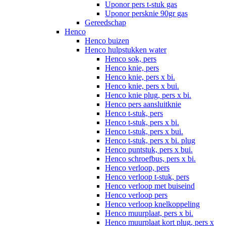
Uponor pers t-stuk gas
Uponor persknie 90gr gas
Gereedschap
Henco
Henco buizen
Henco hulpstukken water
Henco sok, pers
Henco knie, pers
Henco knie, pers x bi.
Henco knie, pers x bui.
Henco knie plug, pers x bi.
Henco pers aansluitknie
Henco t-stuk, pers
Henco t-stuk, pers x bi.
Henco t-stuk, pers x bui.
Henco t-stuk, pers x bi. plug
Henco puntstuk, pers x bui.
Henco schroefbus, pers x bi.
Henco verloop, pers
Henco verloop t-stuk, pers
Henco verloop met buiseind
Henco verloop pers
Henco verloop knelkoppeling
Henco muurplaat, pers x bi.
Henco muurplaat kort plug, pers x