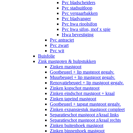
Pvc bladscheiders
Pvc stadsuitloop
Pvc vergaarbakken
Pvc bladvanger
Pvc hwa rioolsifon
Pvc hwa sifon, mof x spie
Hwa bevestiging
Pvc antraciet
Pvc zwart
Pvc wit
Buisfolie
Zink mastgoten & hulpstukken
Zinken mastgoot
Gootbeugel + lip mastgoot gegalv.
Muurbeugel + lip mastgoot gegalv.
Renovatiebeugel + lip mastgoot gegalv.
Zinken kopschot mastgoot
Zinken eindschot mastgoot + kraal
Zinken tapeind mastgoot
Gootbeugel + tapgat mastgoot gegalv.
Zinken expansiestuk mastgoot compleet
Separatieschot mastgoot z/kraal links
Separatieschot mastgoot z/kraal rechts
Zinken buitenhoek mastgoot
Zinken binnenhoek mastgoot