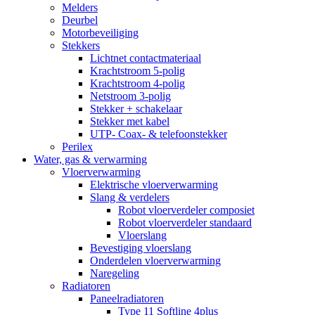
Melders
Deurbel
Motorbeveiliging
Stekkers
Lichtnet contactmateriaal
Krachtstroom 5-polig
Krachtstroom 4-polig
Netstroom 3-polig
Stekker + schakelaar
Stekker met kabel
UTP- Coax- & telefoonstekker
Perilex
Water, gas & verwarming
Vloerverwarming
Elektrische vloerverwarming
Slang & verdelers
Robot vloerverdeler composiet
Robot vloerverdeler standaard
Vloerslang
Bevestiging vloerslang
Onderdelen vloerverwarming
Naregeling
Radiatoren
Paneelradiatoren
Type 11 Softline 4plus