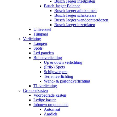
Busch Jaeger inzetplaten
Busch Jaeger Balance
Busch Jaeger afdekramen
Busch Jaeger schakelaars
Busch Jaeger wandcontactdozen
Busch Jaeger inzetplaten
Universeel
Tuinpaal
Verlichting
Lampen
Spots
Led panelen
Buitenverlichting
Up & down verlichting
(Prik-) Spots
Schijnwerpers
Terreinverlichting
Wand- & plafondverlichting
TL verlichting
Groepenkasten
Voorbedrade kasten
Ledige kasten
Inbouwcomponenten
Automaat
Aardlek