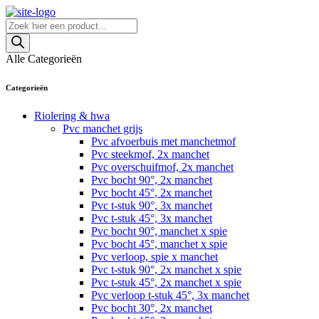
Skip
to
Producten
content
zoeken
Alle Categorieën
Categorieën
Riolering & hwa
Pvc manchet grijs
Pvc afvoerbuis met manchetmof
Pvc steekmof, 2x manchet
Pvc overschuifmof, 2x manchet
Pvc bocht 90°, 2x manchet
Pvc bocht 45°, 2x manchet
Pvc t-stuk 90°, 3x manchet
Pvc t-stuk 45°, 3x manchet
Pvc bocht 90°, manchet x spie
Pvc bocht 45°, manchet x spie
Pvc verloop, spie x manchet
Pvc t-stuk 90°, 2x manchet x spie
Pvc t-stuk 45°, 2x manchet x spie
Pvc verloop t-stuk 45°, 3x manchet
Pvc bocht 30°, 2x manchet