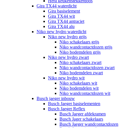
Hera keukenstekkerdoos
Gira TX44 waterdicht
Gira basiselement
Gira TX44 wit
Gira TX44 antraciet
Gira TX44 alu
Niko new hydro waterdicht
Niko new hydro grijs
Niko schakelaars grijs
Niko wandcontactdozen grijs
Niko bodemdelen grijs
Niko new hydro zwart
Niko schakelaars zwart
Niko wandcontactdozen zwart
Niko bodemdelen zwart
Niko new hydro wit
Niko schakelaars wit
Niko bodemdelen wit
Niko wandcontactdozen wit
Busch jaeger inbouw
Busch Jaeger basiselementen
Busch Jaeger Reflex
Busch Jaeger afdekramen
Busch Jager schakelaars
Busch Jaeger wandcontactdozen