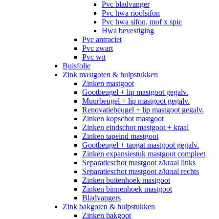
Pvc bladvanger
Pvc hwa rioolsifon
Pvc hwa sifon, mof x spie
Hwa bevestiging
Pvc antraciet
Pvc zwart
Pvc wit
Buisfolie
Zink mastgoten & hulpstukken
Zinken mastgoot
Gootbeugel + lip mastgoot gegalv.
Muurbeugel + lip mastgoot gegalv.
Renovatiebeugel + lip mastgoot gegalv.
Zinken kopschot mastgoot
Zinken eindschot mastgoot + kraal
Zinken tapeind mastgoot
Gootbeugel + tapgat mastgoot gegalv.
Zinken expansiestuk mastgoot compleet
Separatieschot mastgoot z/kraal links
Separatieschot mastgoot z/kraal rechts
Zinken buitenhoek mastgoot
Zinken binnenhoek mastgoot
Bladvangers
Zink bakgoten & hulpstukken
Zinken bakgoot