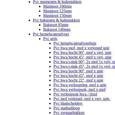
Pvc mastgoten & hulpstukken
Mastgoot 100mm
Mastgoot 125mm
Mastgoot 150mm
Pvc bakgoten & hulpstukken
Bakgoot 95mm
Bakgoot 140mm
Pvc hemelwaterafvoer
Pvc grijs
Pvc hemelwaterafvoerbuis
Pvc hwa mof, mof x verjongd spie
Pvc hwa bocht 90°, mof x verj. spie
Pvc hwa bocht 45°, mof x verj. spie
Pvc hwa t-stuk 90°, 2x mof 1x verj. s
Pvc hwa t-stuk 45°, 2x mof 1x verj. s
Pvc hwa bocht 90°, mof x spie
Pvc hwa bocht 45°, mof x spie
Pvc hwa bocht 22°, mof x spie
Pvc hwa verloopring, mof x spie
Pvc hwa verloopsok, mof x mof
Pvc verloopsok hwa / riool
Pvc mof verlengd, mof x verj. spie.
Pvc bladscheiders
Pvc stadsuitloop
Pvc vergaarbakken