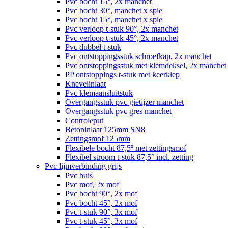
Pvc bocht 15°, 2x manchet
Pvc bocht 30°, manchet x spie
Pvc bocht 15°, manchet x spie
Pvc verloop t-stuk 90°, 2x manchet
Pvc verloop t-stuk 45°, 2x manchet
Pvc dubbel t-stuk
Pvc ontstoppingsstuk schroefkap, 2x manchet
Pvc ontstoppingsstuk met klemdeksel, 2x manchet
PP ontstoppings t-stuk met keerklep
Knevelinlaat
Pvc klemaansluitstuk
Overgangsstuk pvc gietijzer manchet
Overgangsstuk pvc gres manchet
Controleput
Betoninlaat 125mm SN8
Zettingsmof 125mm
Flexibele bocht 87,5º met zettingsmof
Flexibel stroom t-stuk 87,5° incl. zetting
Pvc lijmverbinding grijs
Pvc buis
Pvc mof, 2x mof
Pvc bocht 90°, 2x mof
Pvc bocht 45°, 2x mof
Pvc t-stuk 90°, 3x mof
Pvc t-stuk 45°, 3x mof