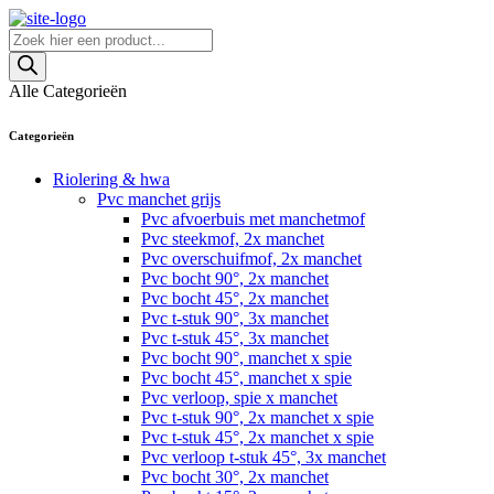
Skip
to
Producten
content
zoeken
Alle Categorieën
Categorieën
Riolering & hwa
Pvc manchet grijs
Pvc afvoerbuis met manchetmof
Pvc steekmof, 2x manchet
Pvc overschuifmof, 2x manchet
Pvc bocht 90°, 2x manchet
Pvc bocht 45°, 2x manchet
Pvc t-stuk 90°, 3x manchet
Pvc t-stuk 45°, 3x manchet
Pvc bocht 90°, manchet x spie
Pvc bocht 45°, manchet x spie
Pvc verloop, spie x manchet
Pvc t-stuk 90°, 2x manchet x spie
Pvc t-stuk 45°, 2x manchet x spie
Pvc verloop t-stuk 45°, 3x manchet
Pvc bocht 30°, 2x manchet