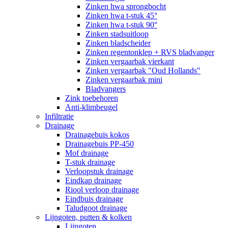
Zinken hwa sprongbocht
Zinken hwa t-stuk 45°
Zinken hwa t-stuk 90°
Zinken stadsuitloop
Zinken bladscheider
Zinken regentonklep + RVS bladvanger
Zinken vergaarbak vierkant
Zinken vergaarbak "Oud Hollands"
Zinken vergaarbak mini
Bladvangers
Zink toebehoren
Anti-klimbeugel
Infiltratie
Drainage
Drainagebuis kokos
Drainagebuis PP-450
Mof drainage
T-stuk drainage
Verloopstuk drainage
Eindkap drainage
Riool verloop drainage
Eindbuis drainage
Taludgoot drainage
Lijngoten, putten & kolken
Lijngoten