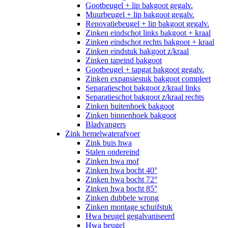
Gootbeugel + lip bakgoot gegalv.
Muurbeugel + lip bakgoot gegalv.
Renovatiebeugel + lip bakgoot gegalv.
Zinken eindschot links bakgoot + kraal
Zinken eindschot rechts bakgoot + kraal
Zinken eindstuk bakgoot z/kraal
Zinken tapeind bakgoot
Gootbeugel + tapgat bakgoot gegalv.
Zinken expansiestuk bakgoot compleet
Separatieschot bakgoot z/kraal links
Separatieschot bakgoot z/kraal rechts
Zinken buitenhoek bakgoot
Zinken binnenhoek bakgoot
Bladvangers
Zink hemelwaterafvoer
Zink buis hwa
Stalen ondereind
Zinken hwa mof
Zinken hwa bocht 40°
Zinken hwa bocht 72°
Zinken hwa bocht 85°
Zinken dubbele wrong
Zinken montage schuifstuk
Hwa beugel gegalvaniseerd
Hwa beugel