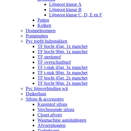
Lijngoot klasse A
Lijngoot klasse B
Lijngoot klasse C, D, E en F
Putten
Kolken
Dompelpompen
Pompputten
Pvc topfit hulpstukken
TF bocht 45gr. 1x manchet
TF bocht 90gr. 1x manchet
TF steekmof
TF overschuifmof
TF t-stuk 45gr. 3x manchet
TF t-stuk 90gr. 3x manchet
TF bocht 45gr. 2x manchet
TF bocht 90gr. 2x manchet
Pvc lijmverbinding wit
Duikerbuis
Sifons & accessoires
Kunststof sifons
Verchroomde sifons
Closet afvoer
Wasmachine aansluitingen
Afvoerpluggen
Toebehoren