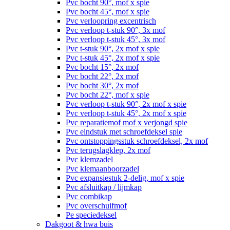
Pvc bocht 90°, mof x spie
Pvc bocht 45°, mof x spie
Pvc verloopring excentrisch
Pvc verloop t-stuk 90°, 3x mof
Pvc verloop t-stuk 45°, 3x mof
Pvc t-stuk 90°, 2x mof x spie
Pvc t-stuk 45°, 2x mof x spie
Pvc bocht 15°, 2x mof
Pvc bocht 22°, 2x mof
Pvc bocht 30°, 2x mof
Pvc bocht 22°, mof x spie
Pvc verloop t-stuk 90°, 2x mof x spie
Pvc verloop t-stuk 45°, 2x mof x spie
Pvc reparatiemof mof x verjongd spie
Pvc eindstuk met schroefdeksel spie
Pvc ontstoppingsstuk schroefdeksel, 2x mof
Pvc terugslagklep, 2x mof
Pvc klemzadel
Pvc klemaanboorzadel
Pvc expansiestuk 2-delig, mof x spie
Pvc afsluitkap / lijmkap
Pvc combikap
Pvc overschuifmof
Pe speciedeksel
Dakgoot & hwa buis