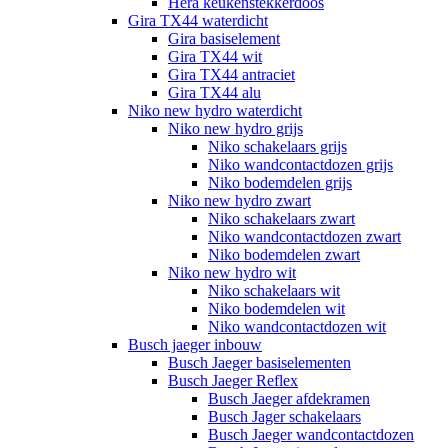
Hera keukenstekkerdoos
Gira TX44 waterdicht
Gira basiselement
Gira TX44 wit
Gira TX44 antraciet
Gira TX44 alu
Niko new hydro waterdicht
Niko new hydro grijs
Niko schakelaars grijs
Niko wandcontactdozen grijs
Niko bodemdelen grijs
Niko new hydro zwart
Niko schakelaars zwart
Niko wandcontactdozen zwart
Niko bodemdelen zwart
Niko new hydro wit
Niko schakelaars wit
Niko bodemdelen wit
Niko wandcontactdozen wit
Busch jaeger inbouw
Busch Jaeger basiselementen
Busch Jaeger Reflex
Busch Jaeger afdekramen
Busch Jager schakelaars
Busch Jaeger wandcontactdozen