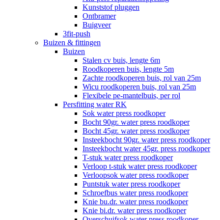
Kunststof pluggen
Ontbramer
Buigveer
3fit-push
Buizen & fittingen
Buizen
Stalen cv buis, lengte 6m
Roodkoperen buis, lengte 5m
Zachte roodkoperen buis, rol van 25m
Wicu roodkoperen buis, rol van 25m
Flexibele pe-mantelbuis, per rol
Persfitting water RK
Sok water press roodkoper
Bocht 90gr. water press roodkoper
Bocht 45gr. water press roodkoper
Insteekbocht 90gr. water press roodkoper
Insteekbocht water 45gr. press roodkoper
T-stuk water press roodkoper
Verloop t-stuk water press roodkoper
Verloopsok water press roodkoper
Puntstuk water press roodkoper
Schroefbus water press roodkoper
Knie bu.dr. water press roodkoper
Knie bi.dr. water press roodkoper
Overschuifsok water press roodkoper