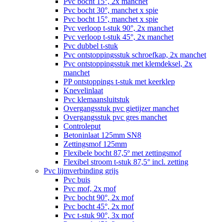
Pvc bocht 15°, 2x manchet
Pvc bocht 30°, manchet x spie
Pvc bocht 15°, manchet x spie
Pvc verloop t-stuk 90°, 2x manchet
Pvc verloop t-stuk 45°, 2x manchet
Pvc dubbel t-stuk
Pvc ontstoppingsstuk schroefkap, 2x manchet
Pvc ontstoppingsstuk met klemdeksel, 2x
manchet
PP ontstoppings t-stuk met keerklep
Knevelinlaat
Pvc klemaansluitstuk
Overgangsstuk pvc gietijzer manchet
Overgangsstuk pvc gres manchet
Controleput
Betoninlaat 125mm SN8
Zettingsmof 125mm
Flexibele bocht 87,5º met zettingsmof
Flexibel stroom t-stuk 87,5° incl. zetting
Pvc lijmverbinding grijs
Pvc buis
Pvc mof, 2x mof
Pvc bocht 90°, 2x mof
Pvc bocht 45°, 2x mof
Pvc t-stuk 90°, 3x mof