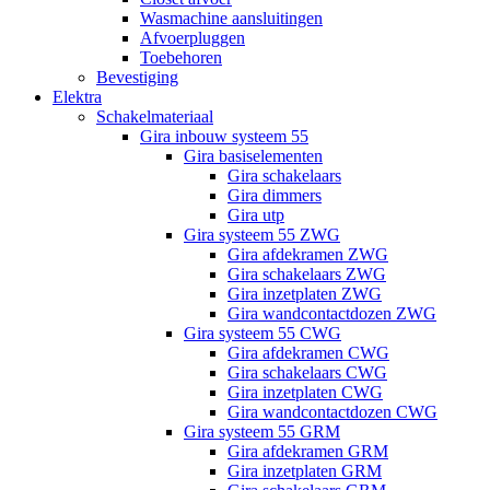
Wasmachine aansluitingen
Afvoerpluggen
Toebehoren
Bevestiging
Elektra
Schakelmateriaal
Gira inbouw systeem 55
Gira basiselementen
Gira schakelaars
Gira dimmers
Gira utp
Gira systeem 55 ZWG
Gira afdekramen ZWG
Gira schakelaars ZWG
Gira inzetplaten ZWG
Gira wandcontactdozen ZWG
Gira systeem 55 CWG
Gira afdekramen CWG
Gira schakelaars CWG
Gira inzetplaten CWG
Gira wandcontactdozen CWG
Gira systeem 55 GRM
Gira afdekramen GRM
Gira inzetplaten GRM