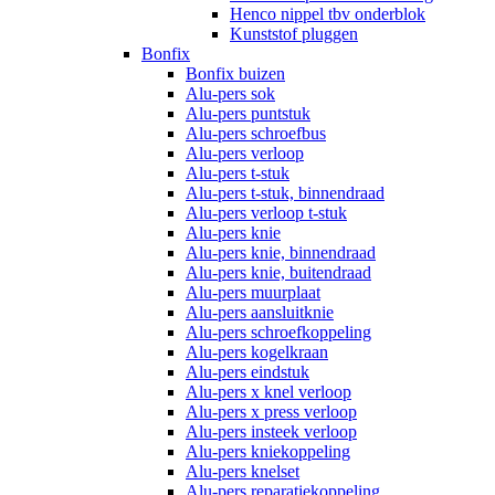
Henco nippel tbv onderblok
Kunststof pluggen
Bonfix
Bonfix buizen
Alu-pers sok
Alu-pers puntstuk
Alu-pers schroefbus
Alu-pers verloop
Alu-pers t-stuk
Alu-pers t-stuk, binnendraad
Alu-pers verloop t-stuk
Alu-pers knie
Alu-pers knie, binnendraad
Alu-pers knie, buitendraad
Alu-pers muurplaat
Alu-pers aansluitknie
Alu-pers schroefkoppeling
Alu-pers kogelkraan
Alu-pers eindstuk
Alu-pers x knel verloop
Alu-pers x press verloop
Alu-pers insteek verloop
Alu-pers kniekoppeling
Alu-pers knelset
Alu-pers reparatiekoppeling