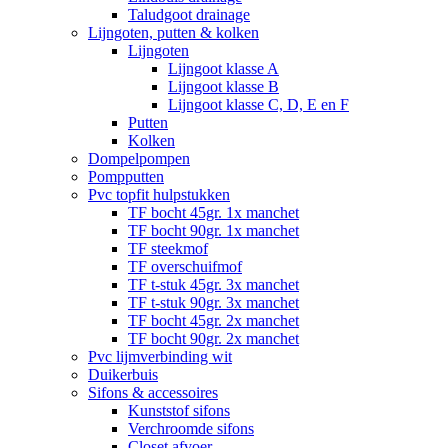
Taludgoot drainage
Lijngoten, putten & kolken
Lijngoten
Lijngoot klasse A
Lijngoot klasse B
Lijngoot klasse C, D, E en F
Putten
Kolken
Dompelpompen
Pompputten
Pvc topfit hulpstukken
TF bocht 45gr. 1x manchet
TF bocht 90gr. 1x manchet
TF steekmof
TF overschuifmof
TF t-stuk 45gr. 3x manchet
TF t-stuk 90gr. 3x manchet
TF bocht 45gr. 2x manchet
TF bocht 90gr. 2x manchet
Pvc lijmverbinding wit
Duikerbuis
Sifons & accessoires
Kunststof sifons
Verchroomde sifons
Closet afvoer