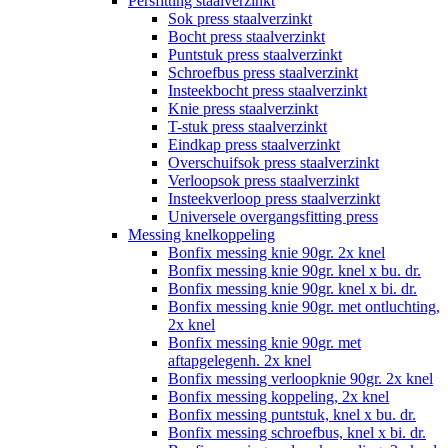
Persfitting staalverzinkt
Sok press staalverzinkt
Bocht press staalverzinkt
Puntstuk press staalverzinkt
Schroefbus press staalverzinkt
Insteekbocht press staalverzinkt
Knie press staalverzinkt
T-stuk press staalverzinkt
Eindkap press staalverzinkt
Overschuifsok press staalverzinkt
Verloopsok press staalverzinkt
Insteekverloop press staalverzinkt
Universele overgangsfitting press
Messing knelkoppeling
Bonfix messing knie 90gr. 2x knel
Bonfix messing knie 90gr. knel x bu. dr.
Bonfix messing knie 90gr. knel x bi. dr.
Bonfix messing knie 90gr. met ontluchting,
2x knel
Bonfix messing knie 90gr. met
aftapgelegenh. 2x knel
Bonfix messing verloopknie 90gr. 2x knel
Bonfix messing koppeling, 2x knel
Bonfix messing puntstuk, knel x bu. dr.
Bonfix messing schroefbus, knel x bi. dr.