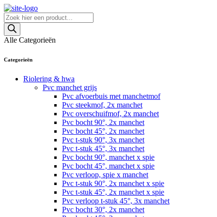
Skip
to
Producten
content
zoeken
Alle Categorieën
Categorieën
Riolering & hwa
Pvc manchet grijs
Pvc afvoerbuis met manchetmof
Pvc steekmof, 2x manchet
Pvc overschuifmof, 2x manchet
Pvc bocht 90°, 2x manchet
Pvc bocht 45°, 2x manchet
Pvc t-stuk 90°, 3x manchet
Pvc t-stuk 45°, 3x manchet
Pvc bocht 90°, manchet x spie
Pvc bocht 45°, manchet x spie
Pvc verloop, spie x manchet
Pvc t-stuk 90°, 2x manchet x spie
Pvc t-stuk 45°, 2x manchet x spie
Pvc verloop t-stuk 45°, 3x manchet
Pvc bocht 30°, 2x manchet