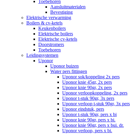
Toebehoren
Aansluitmaterialen
Bevestiging
Elektrische verwarming
Boilers & cv-ketels
Keukenboilers
Elektrische boilers
Elektrische cv-ketels
Doorstromers
Toebehoren
Leidingsystemen
Uponor
Uponor buizen
Water pers fittingen
Uponor sok/koppeling 2x pers
Uponor knie 45gr, 2x pers
Uponor knie 90gr, 2x pers
Uponor verloopkoppeling, 2x pers
Uponor t-stuk 90gr, 3x pers
Uponor verloop t-stuk 90gr, 3x pers
Uponor eindstuk, pers
Uponor t-stuk 90gr, pers x bi
Uponor knie 90gr, pers x bi.
Uponor knie 90gr, pers x bui. dr.
Uponor verloop, pers x bi.