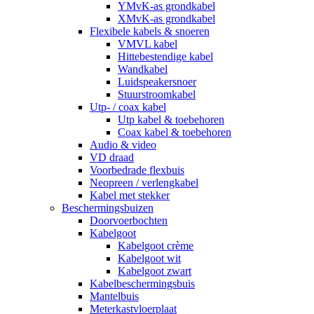
YMvK-as grondkabel
XMvK-as grondkabel
Flexibele kabels & snoeren
VMVL kabel
Hittebestendige kabel
Wandkabel
Luidspeakersnoer
Stuurstroomkabel
Utp- / coax kabel
Utp kabel & toebehoren
Coax kabel & toebehoren
Audio & video
VD draad
Voorbedrade flexbuis
Neopreen / verlengkabel
Kabel met stekker
Beschermingsbuizen
Doorvoerbochten
Kabelgoot
Kabelgoot crème
Kabelgoot wit
Kabelgoot zwart
Kabelbeschermingsbuis
Mantelbuis
Meterkastvloerplaat