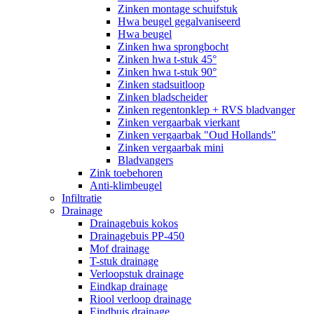
Zinken montage schuifstuk
Hwa beugel gegalvaniseerd
Hwa beugel
Zinken hwa sprongbocht
Zinken hwa t-stuk 45°
Zinken hwa t-stuk 90°
Zinken stadsuitloop
Zinken bladscheider
Zinken regentonklep + RVS bladvanger
Zinken vergaarbak vierkant
Zinken vergaarbak "Oud Hollands"
Zinken vergaarbak mini
Bladvangers
Zink toebehoren
Anti-klimbeugel
Infiltratie
Drainage
Drainagebuis kokos
Drainagebuis PP-450
Mof drainage
T-stuk drainage
Verloopstuk drainage
Eindkap drainage
Riool verloop drainage
Eindbuis drainage