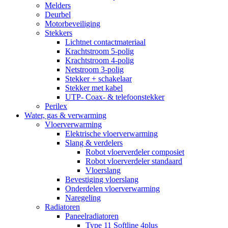
Melders
Deurbel
Motorbeveiliging
Stekkers
Lichtnet contactmateriaal
Krachtstroom 5-polig
Krachtstroom 4-polig
Netstroom 3-polig
Stekker + schakelaar
Stekker met kabel
UTP- Coax- & telefoonstekker
Perilex
Water, gas & verwarming
Vloerverwarming
Elektrische vloerverwarming
Slang & verdelers
Robot vloerverdeler composiet
Robot vloerverdeler standaard
Vloerslang
Bevestiging vloerslang
Onderdelen vloerverwarming
Naregeling
Radiatoren
Paneelradiatoren
Type 11 Softline 4plus