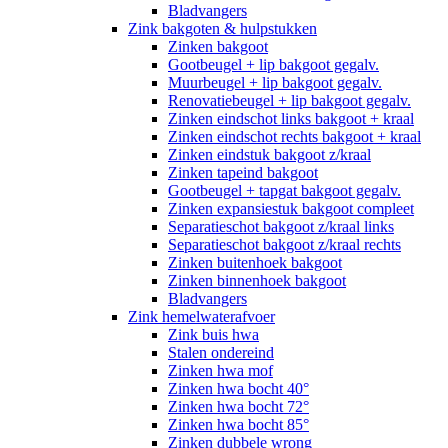
Bladvangers
Zink bakgoten & hulpstukken
Zinken bakgoot
Gootbeugel + lip bakgoot gegalv.
Muurbeugel + lip bakgoot gegalv.
Renovatiebeugel + lip bakgoot gegalv.
Zinken eindschot links bakgoot + kraal
Zinken eindschot rechts bakgoot + kraal
Zinken eindstuk bakgoot z/kraal
Zinken tapeind bakgoot
Gootbeugel + tapgat bakgoot gegalv.
Zinken expansiestuk bakgoot compleet
Separatieschot bakgoot z/kraal links
Separatieschot bakgoot z/kraal rechts
Zinken buitenhoek bakgoot
Zinken binnenhoek bakgoot
Bladvangers
Zink hemelwaterafvoer
Zink buis hwa
Stalen ondereind
Zinken hwa mof
Zinken hwa bocht 40°
Zinken hwa bocht 72°
Zinken hwa bocht 85°
Zinken dubbele wrong