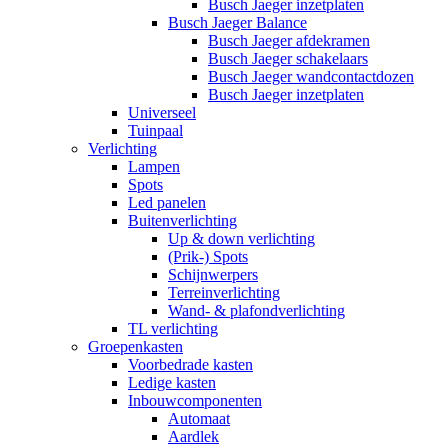
Busch Jaeger inzetplaten
Busch Jaeger Balance
Busch Jaeger afdekramen
Busch Jaeger schakelaars
Busch Jaeger wandcontactdozen
Busch Jaeger inzetplaten
Universeel
Tuinpaal
Verlichting
Lampen
Spots
Led panelen
Buitenverlichting
Up & down verlichting
(Prik-) Spots
Schijnwerpers
Terreinverlichting
Wand- & plafondverlichting
TL verlichting
Groepenkasten
Voorbedrade kasten
Ledige kasten
Inbouwcomponenten
Automaat
Aardlek