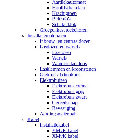
Aardlekautomaat
Hoofdschakelaar
Krachtgroep
Beltrafo's
Schakelklok
Groepenkast toebehoren
Installatiematerialen
Inbouw- en centraaldozen
Lasdozen en wartels
Lasdozen
Wartels
Wandcontactdoos
Lasklemmen en kroonstenen
Gietmof / krimpkous
Elektrobuizen
Elektrobuis crème
Elektrobuis grijs
Elektrobuis zwart
Gereedschap
Bevestiging
Aardingsmateriaal
Kabel
Installatiekabel
YMvK kabel
XMvK kabel