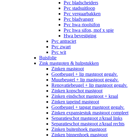
Pvc bladscheiders
Pvc stadsuitloop
Pvc vergaarbakken
Pvc bladvanger
Pvc hwa rioolsifon
Pvc hwa sifon, mof x spie
Hwa bevestiging
Pvc antraciet
Pvc zwart
Pvc wit
Buisfolie
Zink mastgoten & hulpstukken
Zinken mastgoot
Gootbeugel + lip mastgoot gegalv.
Muurbeugel + lip mastgoot gegalv.
Renovatiebeugel + lip mastgoot gegalv.
Zinken kopschot mastgoot
Zinken eindschot mastgoot + kraal
Zinken tapeind mastgoot
Gootbeugel + tapgat mastgoot gegalv.
Zinken expansiestuk mastgoot compleet
Separatieschot mastgoot z/kraal links
Separatieschot mastgoot z/kraal rechts
Zinken buitenhoek mastgoot
Zinken binnenhoek mastgoot