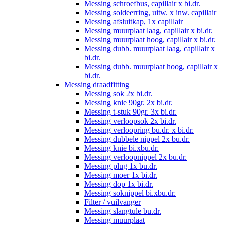
Messing schroefbus, capillair x bi.dr.
Messing soldeerring, uitw. x inw. capillair
Messing afsluitkap, 1x capillair
Messing muurplaat laag, capillair x bi.dr.
Messing muurplaat hoog, capillair x bi.dr.
Messing dubb. muurplaat laag, capillair x
bi.dr.
Messing dubb. muurplaat hoog, capillair x
bi.dr.
Messing draadfitting
Messing sok 2x bi.dr.
Messing knie 90gr. 2x bi.dr.
Messing t-stuk 90gr. 3x bi.dr.
Messing verloopsok 2x bi.dr.
Messing verloopring bu.dr. x bi.dr.
Messing dubbele nippel 2x bu.dr.
Messing knie bi.xbu.dr.
Messing verloopnippel 2x bu.dr.
Messing plug 1x bu.dr.
Messing moer 1x bi.dr.
Messing dop 1x bi.dr.
Messing soknippel bi.xbu.dr.
Filter / vuilvanger
Messing slangtule bu.dr.
Messing muurplaat