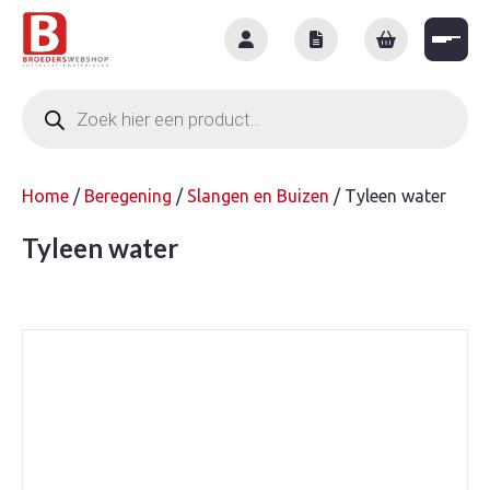
Skip
to
content
Producten
zoeken
Home
/
Beregening
/
Slangen en Buizen
/ Tyleen water
Tyleen water