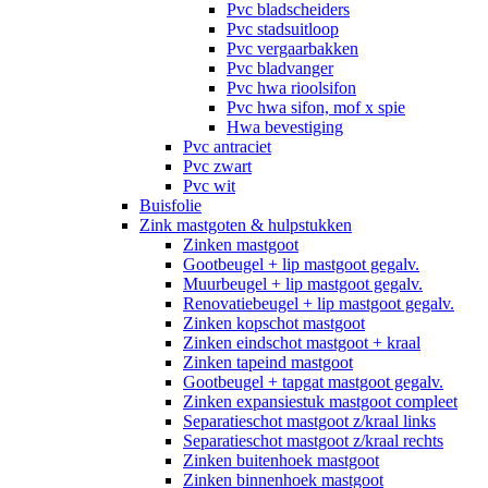
Pvc bladscheiders
Pvc stadsuitloop
Pvc vergaarbakken
Pvc bladvanger
Pvc hwa rioolsifon
Pvc hwa sifon, mof x spie
Hwa bevestiging
Pvc antraciet
Pvc zwart
Pvc wit
Buisfolie
Zink mastgoten & hulpstukken
Zinken mastgoot
Gootbeugel + lip mastgoot gegalv.
Muurbeugel + lip mastgoot gegalv.
Renovatiebeugel + lip mastgoot gegalv.
Zinken kopschot mastgoot
Zinken eindschot mastgoot + kraal
Zinken tapeind mastgoot
Gootbeugel + tapgat mastgoot gegalv.
Zinken expansiestuk mastgoot compleet
Separatieschot mastgoot z/kraal links
Separatieschot mastgoot z/kraal rechts
Zinken buitenhoek mastgoot
Zinken binnenhoek mastgoot