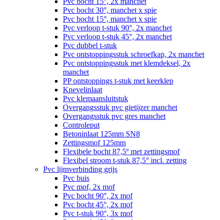
Pvc bocht 15°, 2x manchet
Pvc bocht 30°, manchet x spie
Pvc bocht 15°, manchet x spie
Pvc verloop t-stuk 90°, 2x manchet
Pvc verloop t-stuk 45°, 2x manchet
Pvc dubbel t-stuk
Pvc ontstoppingsstuk schroefkap, 2x manchet
Pvc ontstoppingsstuk met klemdeksel, 2x
manchet
PP ontstoppings t-stuk met keerklep
Knevelinlaat
Pvc klemaansluitstuk
Overgangsstuk pvc gietijzer manchet
Overgangsstuk pvc gres manchet
Controleput
Betoninlaat 125mm SN8
Zettingsmof 125mm
Flexibele bocht 87,5º met zettingsmof
Flexibel stroom t-stuk 87,5° incl. zetting
Pvc lijmverbinding grijs
Pvc buis
Pvc mof, 2x mof
Pvc bocht 90°, 2x mof
Pvc bocht 45°, 2x mof
Pvc t-stuk 90°, 3x mof