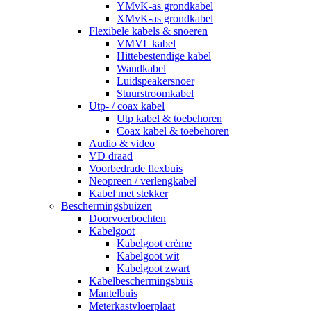
YMvK-as grondkabel
XMvK-as grondkabel
Flexibele kabels & snoeren
VMVL kabel
Hittebestendige kabel
Wandkabel
Luidspeakersnoer
Stuurstroomkabel
Utp- / coax kabel
Utp kabel & toebehoren
Coax kabel & toebehoren
Audio & video
VD draad
Voorbedrade flexbuis
Neopreen / verlengkabel
Kabel met stekker
Beschermingsbuizen
Doorvoerbochten
Kabelgoot
Kabelgoot crème
Kabelgoot wit
Kabelgoot zwart
Kabelbeschermingsbuis
Mantelbuis
Meterkastvloerplaat