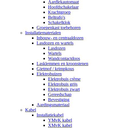
Aardlekautomaat
Hoofdschakelaar
Krachtgroep
Beltrafo's
Schakelklok
Groepenkast toebehoren
Installatiematerialen
Inbouw- en centraaldozen
Lasdozen en wartels
Lasdozen
Wartels
Wandcontactdoos
Lasklemmen en kroonstenen
Gietmof / krimpkous
Elektrobuizen
Elektrobuis crème
Elektrobuis grijs
Elektrobuis zwart
Gereedschap
Bevestiging
Aardingsmateriaal
Kabel
Installatiekabel
YMvK kabel
XMvK kabel