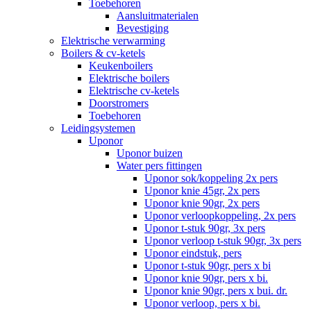
Toebehoren
Aansluitmaterialen
Bevestiging
Elektrische verwarming
Boilers & cv-ketels
Keukenboilers
Elektrische boilers
Elektrische cv-ketels
Doorstromers
Toebehoren
Leidingsystemen
Uponor
Uponor buizen
Water pers fittingen
Uponor sok/koppeling 2x pers
Uponor knie 45gr, 2x pers
Uponor knie 90gr, 2x pers
Uponor verloopkoppeling, 2x pers
Uponor t-stuk 90gr, 3x pers
Uponor verloop t-stuk 90gr, 3x pers
Uponor eindstuk, pers
Uponor t-stuk 90gr, pers x bi
Uponor knie 90gr, pers x bi.
Uponor knie 90gr, pers x bui. dr.
Uponor verloop, pers x bi.