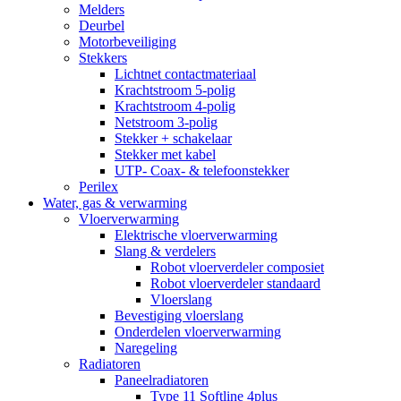
Melders
Deurbel
Motorbeveiliging
Stekkers
Lichtnet contactmateriaal
Krachtstroom 5-polig
Krachtstroom 4-polig
Netstroom 3-polig
Stekker + schakelaar
Stekker met kabel
UTP- Coax- & telefoonstekker
Perilex
Water, gas & verwarming
Vloerverwarming
Elektrische vloerverwarming
Slang & verdelers
Robot vloerverdeler composiet
Robot vloerverdeler standaard
Vloerslang
Bevestiging vloerslang
Onderdelen vloerverwarming
Naregeling
Radiatoren
Paneelradiatoren
Type 11 Softline 4plus