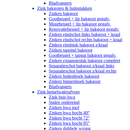
Bladvangers
Zink bakgoten & hulpstukken
Zinken bakgoot
Gootbeugel + lip bakgoot gegalv.
Muurbeugel + lip bakgoot gegalv.
Renovatiebeugel + lip bakgoot gegalv.
Zinken eindschot links bakgoot + kraal
Zinken eindschot rechts bakgoot + kraal
Zinken eindstuk bakgoot z/kraal
Zinken tapeind bakgoot
Gootbeugel + tapgat bakgoot gegalv.
Zinken expansiestuk bakgoot compleet
Separatieschot bakgoot z/kraal links
Separatieschot bakgoot z/kraal rechts
Zinken buitenhoek bakgoot
Zinken binnenhoek bakgoot
Bladvangers
Zink hemelwaterafvoer
Zink buis hwa
Stalen ondereind
Zinken hwa mof
Zinken hwa bocht 40°
Zinken hwa bocht 72°
Zinken hwa bocht 85°
Zinken dubbele wrong