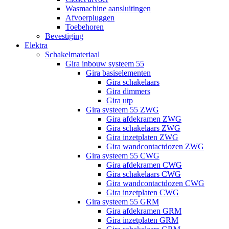
Wasmachine aansluitingen
Afvoerpluggen
Toebehoren
Bevestiging
Elektra
Schakelmateriaal
Gira inbouw systeem 55
Gira basiselementen
Gira schakelaars
Gira dimmers
Gira utp
Gira systeem 55 ZWG
Gira afdekramen ZWG
Gira schakelaars ZWG
Gira inzetplaten ZWG
Gira wandcontactdozen ZWG
Gira systeem 55 CWG
Gira afdekramen CWG
Gira schakelaars CWG
Gira wandcontactdozen CWG
Gira inzetplaten CWG
Gira systeem 55 GRM
Gira afdekramen GRM
Gira inzetplaten GRM