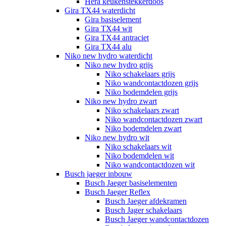
Hera keukenstekkerdoos
Gira TX44 waterdicht
Gira basiselement
Gira TX44 wit
Gira TX44 antraciet
Gira TX44 alu
Niko new hydro waterdicht
Niko new hydro grijs
Niko schakelaars grijs
Niko wandcontactdozen grijs
Niko bodemdelen grijs
Niko new hydro zwart
Niko schakelaars zwart
Niko wandcontactdozen zwart
Niko bodemdelen zwart
Niko new hydro wit
Niko schakelaars wit
Niko bodemdelen wit
Niko wandcontactdozen wit
Busch jaeger inbouw
Busch Jaeger basiselementen
Busch Jaeger Reflex
Busch Jaeger afdekramen
Busch Jager schakelaars
Busch Jaeger wandcontactdozen