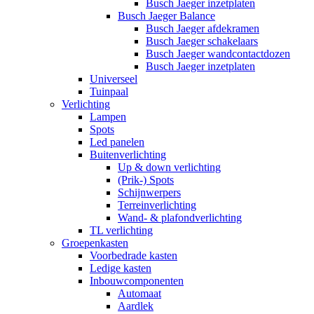
Busch Jaeger inzetplaten
Busch Jaeger Balance
Busch Jaeger afdekramen
Busch Jaeger schakelaars
Busch Jaeger wandcontactdozen
Busch Jaeger inzetplaten
Universeel
Tuinpaal
Verlichting
Lampen
Spots
Led panelen
Buitenverlichting
Up & down verlichting
(Prik-) Spots
Schijnwerpers
Terreinverlichting
Wand- & plafondverlichting
TL verlichting
Groepenkasten
Voorbedrade kasten
Ledige kasten
Inbouwcomponenten
Automaat
Aardlek