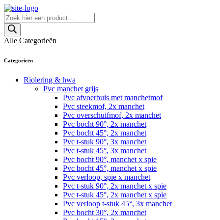
Skip
to
Producten
content
zoeken
Alle Categorieën
Categorieën
Riolering & hwa
Pvc manchet grijs
Pvc afvoerbuis met manchetmof
Pvc steekmof, 2x manchet
Pvc overschuifmof, 2x manchet
Pvc bocht 90°, 2x manchet
Pvc bocht 45°, 2x manchet
Pvc t-stuk 90°, 3x manchet
Pvc t-stuk 45°, 3x manchet
Pvc bocht 90°, manchet x spie
Pvc bocht 45°, manchet x spie
Pvc verloop, spie x manchet
Pvc t-stuk 90°, 2x manchet x spie
Pvc t-stuk 45°, 2x manchet x spie
Pvc verloop t-stuk 45°, 3x manchet
Pvc bocht 30°, 2x manchet