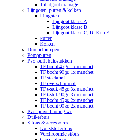
Taludgoot drainage
Lijngoten, putten & kolken
Lijngoten
Lijngoot klasse A
Lijngoot klasse B
Lijngoot klasse C, D, E en F
Putten
Kolken
Dompelpompen
Pompputten
Pvc topfit hulpstukken
TF bocht 45gr. 1x manchet
TF bocht 90gr. 1x manchet
TF steekmof
TF overschuifmof
TF t-stuk 45gr. 3x manchet
TF t-stuk 90gr. 3x manchet
TF bocht 45gr. 2x manchet
TF bocht 90gr. 2x manchet
Pvc lijmverbinding wit
Duikerbuis
Sifons & accessoires
Kunststof sifons
Verchroomde sifons
Closet afvoer