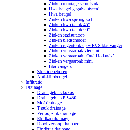
Zinken montage schuifstuk
Hwa beugel gegalvaniseerd
Hwa beugel
Zinken hwa sprongbocht
Zinken hwa t-stuk 45°
Zinken hwa t-stuk 90°
Zinken stadsuitloop
Zinken bladscheider
Zinken regentonklep + RVS bladvanger
Zinken vergaarbak vierkant
Zinken vergaarbak "Oud Hollands"
Zinken vergaarbak mini
Bladvangers
Zink toebehoren
Anti-klimbeugel
Infiltratie
Drainage
Drainagebuis kokos
Drainagebuis PP-450
Mof drainage
T-stuk drainage
Verloopstuk drainage
Eindkap drainage
Riool verloop drainage
Eindbuis drainage