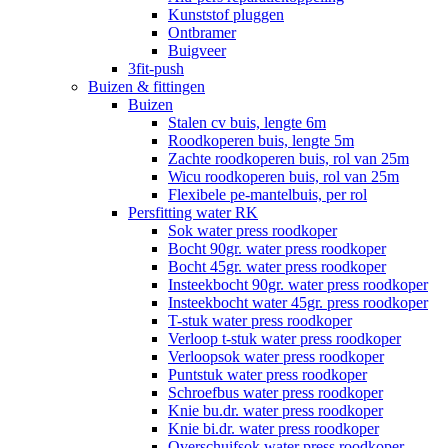
Kunststof pluggen
Ontbramer
Buigveer
3fit-push
Buizen & fittingen
Buizen
Stalen cv buis, lengte 6m
Roodkoperen buis, lengte 5m
Zachte roodkoperen buis, rol van 25m
Wicu roodkoperen buis, rol van 25m
Flexibele pe-mantelbuis, per rol
Persfitting water RK
Sok water press roodkoper
Bocht 90gr. water press roodkoper
Bocht 45gr. water press roodkoper
Insteekbocht 90gr. water press roodkoper
Insteekbocht water 45gr. press roodkoper
T-stuk water press roodkoper
Verloop t-stuk water press roodkoper
Verloopsok water press roodkoper
Puntstuk water press roodkoper
Schroefbus water press roodkoper
Knie bu.dr. water press roodkoper
Knie bi.dr. water press roodkoper
Overschuifsok water press roodkoper