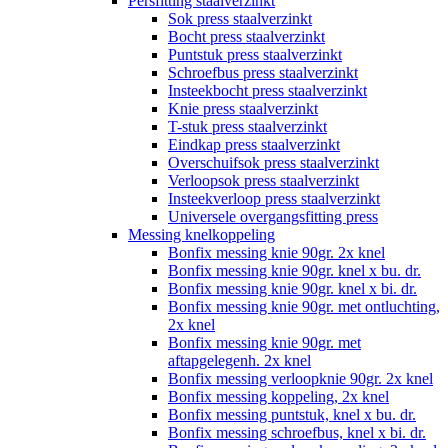
Persfitting staalverzinkt
Sok press staalverzinkt
Bocht press staalverzinkt
Puntstuk press staalverzinkt
Schroefbus press staalverzinkt
Insteekbocht press staalverzinkt
Knie press staalverzinkt
T-stuk press staalverzinkt
Eindkap press staalverzinkt
Overschuifsok press staalverzinkt
Verloopsok press staalverzinkt
Insteekverloop press staalverzinkt
Universele overgangsfitting press
Messing knelkoppeling
Bonfix messing knie 90gr. 2x knel
Bonfix messing knie 90gr. knel x bu. dr.
Bonfix messing knie 90gr. knel x bi. dr.
Bonfix messing knie 90gr. met ontluchting,
2x knel
Bonfix messing knie 90gr. met
aftapgelegenh. 2x knel
Bonfix messing verloopknie 90gr. 2x knel
Bonfix messing koppeling, 2x knel
Bonfix messing puntstuk, knel x bu. dr.
Bonfix messing schroefbus, knel x bi. dr.