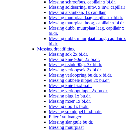
Messing schroefbus, capillair x bi.dr.
Messing soldeerring, uitw. x inw. capillair
Messing afsluitkap, 1x capillair
Messing muurplaat laag, capillair x bi.dr.
Messing muurplaat hoog, capillair x bi.dr.
Messing dubb. muurplaat laag, capillair x
bi.dr.
Messing dubb. muurplaat hoog, capillair x
bi.dr.
Messing draadfitting
Messing sok 2x bi.dr.
Messing knie 90gr. 2x bi.dr.
Messing t-stuk 90gr. 3x bi.dr.
Messing verloopsok 2x bi.dr.
Messing verloopring bu.dr. x bi.dr.
Messing dubbele nippel 2x bu.dr.
Messing knie bi.xbu.dr.
Messing verloopnippel 2x bu.dr.
Messing plug 1x bu.dr.
Messing moer 1x bi.dr.
Messing dop 1x bi.dr.
Messing soknippel bi.xbu.dr.
Filter / vuilvanger
Messing slangtule bu.dr.
Messing muurplaat