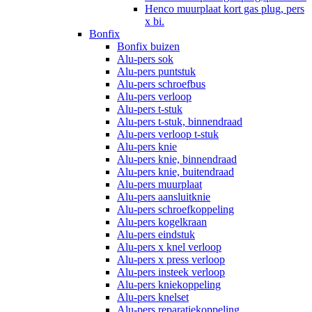
Henco muurplaat kort gas plug, pers
x bi.
Bonfix
Bonfix buizen
Alu-pers sok
Alu-pers puntstuk
Alu-pers schroefbus
Alu-pers verloop
Alu-pers t-stuk
Alu-pers t-stuk, binnendraad
Alu-pers verloop t-stuk
Alu-pers knie
Alu-pers knie, binnendraad
Alu-pers knie, buitendraad
Alu-pers muurplaat
Alu-pers aansluitknie
Alu-pers schroefkoppeling
Alu-pers kogelkraan
Alu-pers eindstuk
Alu-pers x knel verloop
Alu-pers x press verloop
Alu-pers insteek verloop
Alu-pers kniekoppeling
Alu-pers knelset
Alu-pers reparatiekoppeling