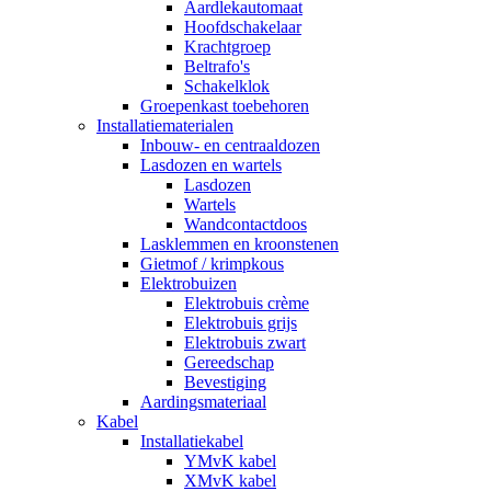
Aardlekautomaat
Hoofdschakelaar
Krachtgroep
Beltrafo's
Schakelklok
Groepenkast toebehoren
Installatiematerialen
Inbouw- en centraaldozen
Lasdozen en wartels
Lasdozen
Wartels
Wandcontactdoos
Lasklemmen en kroonstenen
Gietmof / krimpkous
Elektrobuizen
Elektrobuis crème
Elektrobuis grijs
Elektrobuis zwart
Gereedschap
Bevestiging
Aardingsmateriaal
Kabel
Installatiekabel
YMvK kabel
XMvK kabel