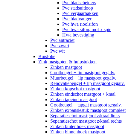
Pvc bladscheiders
Pvc stadsuitloop
Pvc vergaarbakken
Pvc bladvanger
Pvc hwa rioolsifon
Pvc hwa sifon, mof x spie
Hwa bevestiging
Pvc antraciet
Pvc zwart
Pvc wit
Buisfolie
Zink mastgoten & hulpstukken
Zinken mastgoot
Gootbeugel + lip mastgoot gegalv.
Muurbeugel + lip mastgoot gegalv.
Renovatiebeugel + lip mastgoot gegalv.
Zinken kopschot mastgoot
Zinken eindschot mastgoot + kraal
Zinken tapeind mastgoot
Gootbeugel + tapgat mastgoot gegalv.
Zinken expansiestuk mastgoot compleet
Separatieschot mastgoot z/kraal links
Separatieschot mastgoot z/kraal rechts
Zinken buitenhoek mastgoot
Zinken binnenhoek mastgoot