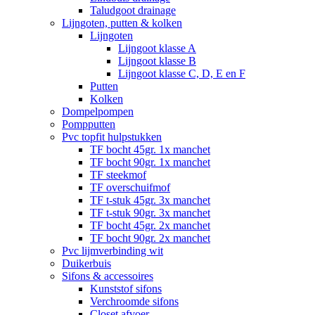
Taludgoot drainage
Lijngoten, putten & kolken
Lijngoten
Lijngoot klasse A
Lijngoot klasse B
Lijngoot klasse C, D, E en F
Putten
Kolken
Dompelpompen
Pompputten
Pvc topfit hulpstukken
TF bocht 45gr. 1x manchet
TF bocht 90gr. 1x manchet
TF steekmof
TF overschuifmof
TF t-stuk 45gr. 3x manchet
TF t-stuk 90gr. 3x manchet
TF bocht 45gr. 2x manchet
TF bocht 90gr. 2x manchet
Pvc lijmverbinding wit
Duikerbuis
Sifons & accessoires
Kunststof sifons
Verchroomde sifons
Closet afvoer