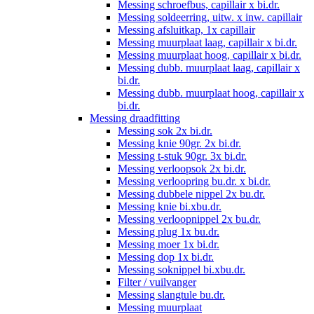
Messing schroefbus, capillair x bi.dr.
Messing soldeerring, uitw. x inw. capillair
Messing afsluitkap, 1x capillair
Messing muurplaat laag, capillair x bi.dr.
Messing muurplaat hoog, capillair x bi.dr.
Messing dubb. muurplaat laag, capillair x
bi.dr.
Messing dubb. muurplaat hoog, capillair x
bi.dr.
Messing draadfitting
Messing sok 2x bi.dr.
Messing knie 90gr. 2x bi.dr.
Messing t-stuk 90gr. 3x bi.dr.
Messing verloopsok 2x bi.dr.
Messing verloopring bu.dr. x bi.dr.
Messing dubbele nippel 2x bu.dr.
Messing knie bi.xbu.dr.
Messing verloopnippel 2x bu.dr.
Messing plug 1x bu.dr.
Messing moer 1x bi.dr.
Messing dop 1x bi.dr.
Messing soknippel bi.xbu.dr.
Filter / vuilvanger
Messing slangtule bu.dr.
Messing muurplaat