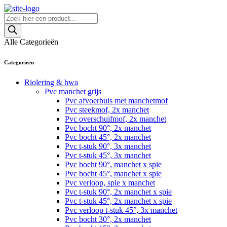
Skip
to
Producten
content
zoeken
Alle Categorieën
Categorieën
Riolering & hwa
Pvc manchet grijs
Pvc afvoerbuis met manchetmof
Pvc steekmof, 2x manchet
Pvc overschuifmof, 2x manchet
Pvc bocht 90°, 2x manchet
Pvc bocht 45°, 2x manchet
Pvc t-stuk 90°, 3x manchet
Pvc t-stuk 45°, 3x manchet
Pvc bocht 90°, manchet x spie
Pvc bocht 45°, manchet x spie
Pvc verloop, spie x manchet
Pvc t-stuk 90°, 2x manchet x spie
Pvc t-stuk 45°, 2x manchet x spie
Pvc verloop t-stuk 45°, 3x manchet
Pvc bocht 30°, 2x manchet