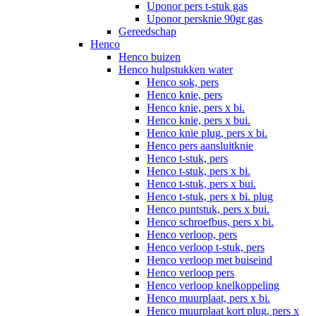
Uponor pers t-stuk gas
Uponor persknie 90gr gas
Gereedschap
Henco
Henco buizen
Henco hulpstukken water
Henco sok, pers
Henco knie, pers
Henco knie, pers x bi.
Henco knie, pers x bui.
Henco knie plug, pers x bi.
Henco pers aansluitknie
Henco t-stuk, pers
Henco t-stuk, pers x bi.
Henco t-stuk, pers x bui.
Henco t-stuk, pers x bi. plug
Henco puntstuk, pers x bui.
Henco schroefbus, pers x bi.
Henco verloop, pers
Henco verloop t-stuk, pers
Henco verloop met buiseind
Henco verloop pers
Henco verloop knelkoppeling
Henco muurplaat, pers x bi.
Henco muurplaat kort plug, pers x