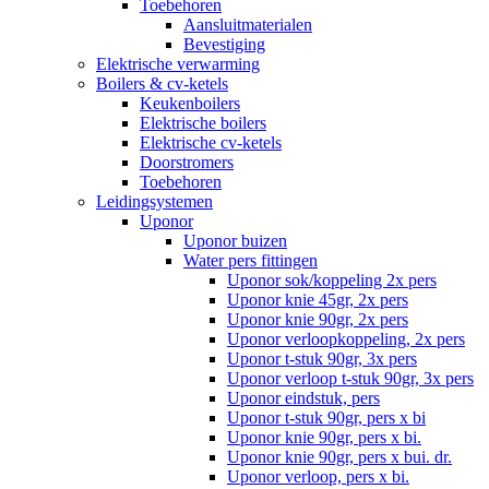
Toebehoren
Aansluitmaterialen
Bevestiging
Elektrische verwarming
Boilers & cv-ketels
Keukenboilers
Elektrische boilers
Elektrische cv-ketels
Doorstromers
Toebehoren
Leidingsystemen
Uponor
Uponor buizen
Water pers fittingen
Uponor sok/koppeling 2x pers
Uponor knie 45gr, 2x pers
Uponor knie 90gr, 2x pers
Uponor verloopkoppeling, 2x pers
Uponor t-stuk 90gr, 3x pers
Uponor verloop t-stuk 90gr, 3x pers
Uponor eindstuk, pers
Uponor t-stuk 90gr, pers x bi
Uponor knie 90gr, pers x bi.
Uponor knie 90gr, pers x bui. dr.
Uponor verloop, pers x bi.