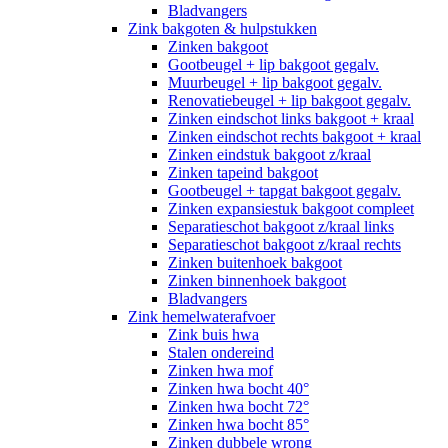
Bladvangers
Zink bakgoten & hulpstukken
Zinken bakgoot
Gootbeugel + lip bakgoot gegalv.
Muurbeugel + lip bakgoot gegalv.
Renovatiebeugel + lip bakgoot gegalv.
Zinken eindschot links bakgoot + kraal
Zinken eindschot rechts bakgoot + kraal
Zinken eindstuk bakgoot z/kraal
Zinken tapeind bakgoot
Gootbeugel + tapgat bakgoot gegalv.
Zinken expansiestuk bakgoot compleet
Separatieschot bakgoot z/kraal links
Separatieschot bakgoot z/kraal rechts
Zinken buitenhoek bakgoot
Zinken binnenhoek bakgoot
Bladvangers
Zink hemelwaterafvoer
Zink buis hwa
Stalen ondereind
Zinken hwa mof
Zinken hwa bocht 40°
Zinken hwa bocht 72°
Zinken hwa bocht 85°
Zinken dubbele wrong