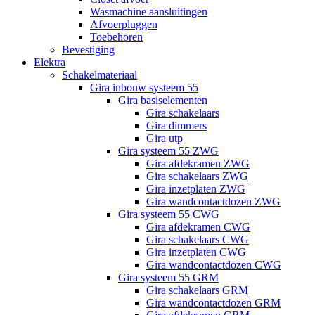
Wasmachine aansluitingen
Afvoerpluggen
Toebehoren
Bevestiging
Elektra
Schakelmateriaal
Gira inbouw systeem 55
Gira basiselementen
Gira schakelaars
Gira dimmers
Gira utp
Gira systeem 55 ZWG
Gira afdekramen ZWG
Gira schakelaars ZWG
Gira inzetplaten ZWG
Gira wandcontactdozen ZWG
Gira systeem 55 CWG
Gira afdekramen CWG
Gira schakelaars CWG
Gira inzetplaten CWG
Gira wandcontactdozen CWG
Gira systeem 55 GRM
Gira schakelaars GRM
Gira wandcontactdozen GRM