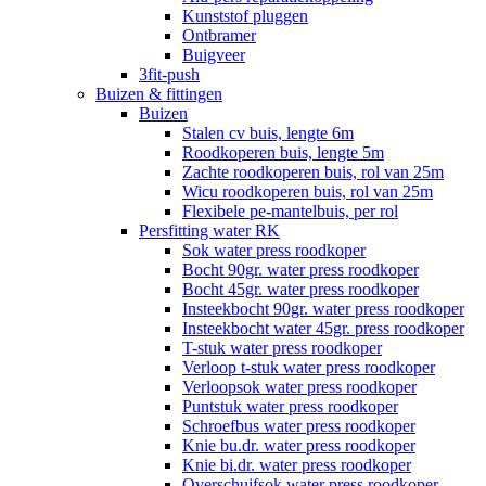
Kunststof pluggen
Ontbramer
Buigveer
3fit-push
Buizen & fittingen
Buizen
Stalen cv buis, lengte 6m
Roodkoperen buis, lengte 5m
Zachte roodkoperen buis, rol van 25m
Wicu roodkoperen buis, rol van 25m
Flexibele pe-mantelbuis, per rol
Persfitting water RK
Sok water press roodkoper
Bocht 90gr. water press roodkoper
Bocht 45gr. water press roodkoper
Insteekbocht 90gr. water press roodkoper
Insteekbocht water 45gr. press roodkoper
T-stuk water press roodkoper
Verloop t-stuk water press roodkoper
Verloopsok water press roodkoper
Puntstuk water press roodkoper
Schroefbus water press roodkoper
Knie bu.dr. water press roodkoper
Knie bi.dr. water press roodkoper
Overschuifsok water press roodkoper