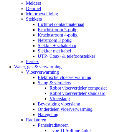
Melders
Deurbel
Motorbeveiliging
Stekkers
Lichtnet contactmateriaal
Krachtstroom 5-polig
Krachtstroom 4-polig
Netstroom 3-polig
Stekker + schakelaar
Stekker met kabel
UTP- Coax- & telefoonstekker
Perilex
Water, gas & verwarming
Vloerverwarming
Elektrische vloerverwarming
Slang & verdelers
Robot vloerverdeler composiet
Robot vloerverdeler standaard
Vloerslang
Bevestiging vloerslang
Onderdelen vloerverwarming
Naregeling
Radiatoren
Paneelradiatoren
Type 11 Softline 4plus