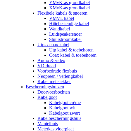
YMvK-as grondkabel
XMvK-as grondkabel
Flexibele kabels & snoeren
VMVL kabel
Hittebestendige kabel
Wandkabel
Luidspeakersnoer
Stuurstroomkabel
Utp- / coax kabel
Utp kabel & toebehoren
Coax kabel & toebehoren
Audio & video
VD draad
Voorbedrade flexbuis
Neopreen / verlengkabel
Kabel met stekker
Beschermingsbuizen
Doorvoerbochten
Kabelgoot
Kabelgoot crème
Kabelgoot wit
Kabelgoot zwart
Kabelbeschermingsbuis
Mantelbuis
Meterkastvloerplaat