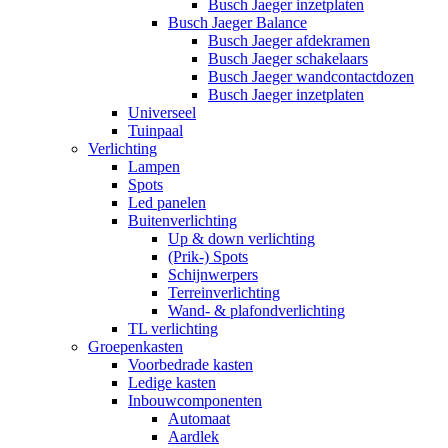
Busch Jaeger inzetplaten
Busch Jaeger Balance
Busch Jaeger afdekramen
Busch Jaeger schakelaars
Busch Jaeger wandcontactdozen
Busch Jaeger inzetplaten
Universeel
Tuinpaal
Verlichting
Lampen
Spots
Led panelen
Buitenverlichting
Up & down verlichting
(Prik-) Spots
Schijnwerpers
Terreinverlichting
Wand- & plafondverlichting
TL verlichting
Groepenkasten
Voorbedrade kasten
Ledige kasten
Inbouwcomponenten
Automaat
Aardlek