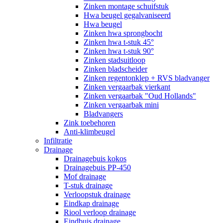
Zinken montage schuifstuk
Hwa beugel gegalvaniseerd
Hwa beugel
Zinken hwa sprongbocht
Zinken hwa t-stuk 45°
Zinken hwa t-stuk 90°
Zinken stadsuitloop
Zinken bladscheider
Zinken regentonklep + RVS bladvanger
Zinken vergaarbak vierkant
Zinken vergaarbak "Oud Hollands"
Zinken vergaarbak mini
Bladvangers
Zink toebehoren
Anti-klimbeugel
Infiltratie
Drainage
Drainagebuis kokos
Drainagebuis PP-450
Mof drainage
T-stuk drainage
Verloopstuk drainage
Eindkap drainage
Riool verloop drainage
Eindbuis drainage