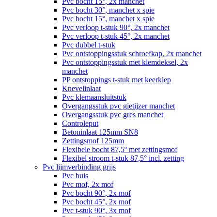
Pvc bocht 15°, 2x manchet
Pvc bocht 30°, manchet x spie
Pvc bocht 15°, manchet x spie
Pvc verloop t-stuk 90°, 2x manchet
Pvc verloop t-stuk 45°, 2x manchet
Pvc dubbel t-stuk
Pvc ontstoppingsstuk schroefkap, 2x manchet
Pvc ontstoppingsstuk met klemdeksel, 2x
manchet
PP ontstoppings t-stuk met keerklep
Knevelinlaat
Pvc klemaansluitstuk
Overgangsstuk pvc gietijzer manchet
Overgangsstuk pvc gres manchet
Controleput
Betoninlaat 125mm SN8
Zettingsmof 125mm
Flexibele bocht 87,5º met zettingsmof
Flexibel stroom t-stuk 87,5° incl. zetting
Pvc lijmverbinding grijs
Pvc buis
Pvc mof, 2x mof
Pvc bocht 90°, 2x mof
Pvc bocht 45°, 2x mof
Pvc t-stuk 90°, 3x mof