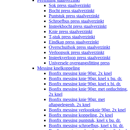
Persfitting staalverzinkt
Sok press staalverzinkt
Bocht press staalverzinkt
Puntstuk press staalverzinkt
Schroefbus press staalverzinkt
Insteekbocht press staalverzinkt
Knie press staalverzinkt
T-stuk press staalverzinkt
Eindkap press staalverzinkt
Overschuifsok press staalverzinkt
Verloopsok press staalverzinkt
Insteekverloop press staalverzinkt
Universele overgangsfitting press
Messing knelkoppeling
Bonfix messing knie 90gr. 2x knel
Bonfix messing knie 90gr. knel x bu. dr.
Bonfix messing knie 90gr. knel x bi. dr.
Bonfix messing knie 90gr. met ontluchting,
2x knel
Bonfix messing knie 90gr. met
aftapgelegenh. 2x knel
Bonfix messing verloopknie 90gr. 2x knel
Bonfix messing koppeling, 2x knel
Bonfix messing puntstuk, knel x bu. dr.
Bonfix messing schroefbus, knel x bi. dr.