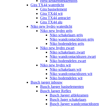
Hera keukenstekkerdoos
Gira TX44 waterdicht
Gira basiselement
Gira TX44 wit
Gira TX44 antraciet
Gira TX44 alu
Niko new hydro waterdicht
Niko new hydro grijs
Niko schakelaars grijs
Niko wandcontactdozen grijs
Niko bodemdelen grijs
Niko new hydro zwart
Niko schakelaars zwart
Niko wandcontactdozen zwart
Niko bodemdelen zwart
Niko new hydro wit
Niko schakelaars wit
Niko wandcontactdozen wit
Niko bodemdelen wit
Busch jaeger inbouw
Busch Jaeger basiselementen
Busch Jaeger Reflex
Busch Jaeger afdekramen
Busch Jager schakelaars
Busch Jaeger wandcontactdozen