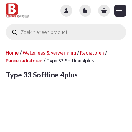
Skip
to
content
Producten
zoeken
Home
/
Water, gas & verwarming
/
Radiatoren
/
Paneelradiatoren
/ Type 33 Softline 4plus
Type 33 Softline 4plus