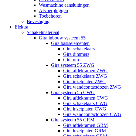
Wasmachine aansluitingen
Afvoerpluggen
Toebehoren
Bevestiging
Elektra
Schakelmateriaal
Gira inbouw systeem 55
Gira basiselementen
Gira schakelaars
Gira dimmers
Gira utp
Gira systeem 55 ZWG
Gira afdekramen ZWG
Gira schakelaars ZWG
Gira inzetplaten ZWG
Gira wandcontactdozen ZWG
Gira systeem 55 CWG
Gira afdekramen CWG
Gira schakelaars CWG
Gira inzetplaten CWG
Gira wandcontactdozen CWG
Gira systeem 55 GRM
Gira afdekramen GRM
Gira inzetplaten GRM