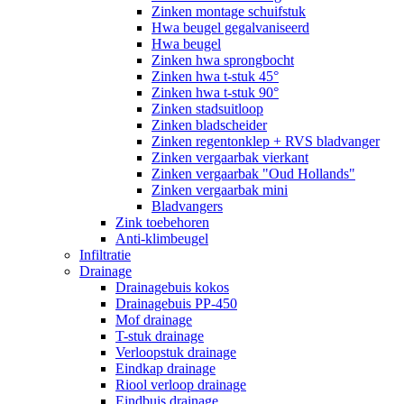
Zinken montage schuifstuk
Hwa beugel gegalvaniseerd
Hwa beugel
Zinken hwa sprongbocht
Zinken hwa t-stuk 45°
Zinken hwa t-stuk 90°
Zinken stadsuitloop
Zinken bladscheider
Zinken regentonklep + RVS bladvanger
Zinken vergaarbak vierkant
Zinken vergaarbak "Oud Hollands"
Zinken vergaarbak mini
Bladvangers
Zink toebehoren
Anti-klimbeugel
Infiltratie
Drainage
Drainagebuis kokos
Drainagebuis PP-450
Mof drainage
T-stuk drainage
Verloopstuk drainage
Eindkap drainage
Riool verloop drainage
Eindbuis drainage