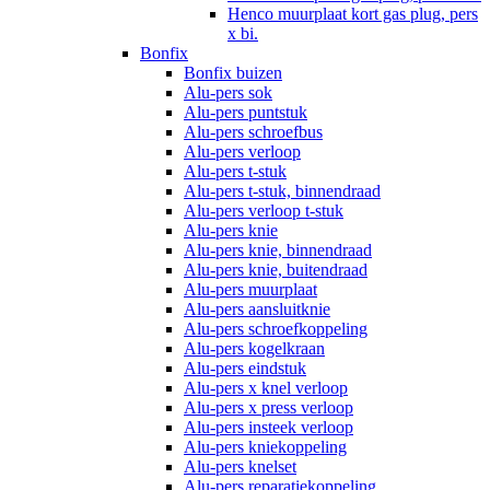
Henco muurplaat kort gas plug, pers
x bi.
Bonfix
Bonfix buizen
Alu-pers sok
Alu-pers puntstuk
Alu-pers schroefbus
Alu-pers verloop
Alu-pers t-stuk
Alu-pers t-stuk, binnendraad
Alu-pers verloop t-stuk
Alu-pers knie
Alu-pers knie, binnendraad
Alu-pers knie, buitendraad
Alu-pers muurplaat
Alu-pers aansluitknie
Alu-pers schroefkoppeling
Alu-pers kogelkraan
Alu-pers eindstuk
Alu-pers x knel verloop
Alu-pers x press verloop
Alu-pers insteek verloop
Alu-pers kniekoppeling
Alu-pers knelset
Alu-pers reparatiekoppeling