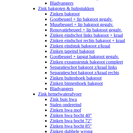
Bladvangers
Zink bakgoten & hulpstukken
Zinken bakgoot
Gootbeugel + lip bakgoot gegalv.
Muurbeugel + lip bakgoot gegalv.
Renovatiebeugel + lip bakgoot gegalv.
Zinken eindschot links bakgoot + kraal
Zinken eindschot rechts bakgoot + kraal
Zinken eindstuk bakgoot z/kraal
Zinken tapeind bakgoot
Gootbeugel + tapgat bakgoot gegalv.
Zinken expansiestuk bakgoot compleet
Separatieschot bakgoot z/kraal links
Separatieschot bakgoot z/kraal rechts
Zinken buitenhoek bakgoot
Zinken binnenhoek bakgoot
Bladvangers
Zink hemelwaterafvoer
Zink buis hwa
Stalen ondereind
Zinken hwa mof
Zinken hwa bocht 40°
Zinken hwa bocht 72°
Zinken hwa bocht 85°
Zinken dubbele wrong