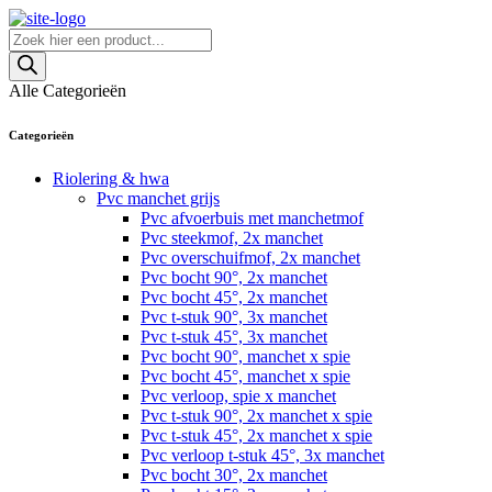
Skip
to
Producten
content
zoeken
Alle Categorieën
Categorieën
Riolering & hwa
Pvc manchet grijs
Pvc afvoerbuis met manchetmof
Pvc steekmof, 2x manchet
Pvc overschuifmof, 2x manchet
Pvc bocht 90°, 2x manchet
Pvc bocht 45°, 2x manchet
Pvc t-stuk 90°, 3x manchet
Pvc t-stuk 45°, 3x manchet
Pvc bocht 90°, manchet x spie
Pvc bocht 45°, manchet x spie
Pvc verloop, spie x manchet
Pvc t-stuk 90°, 2x manchet x spie
Pvc t-stuk 45°, 2x manchet x spie
Pvc verloop t-stuk 45°, 3x manchet
Pvc bocht 30°, 2x manchet