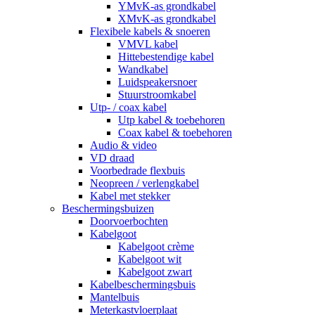
YMvK-as grondkabel
XMvK-as grondkabel
Flexibele kabels & snoeren
VMVL kabel
Hittebestendige kabel
Wandkabel
Luidspeakersnoer
Stuurstroomkabel
Utp- / coax kabel
Utp kabel & toebehoren
Coax kabel & toebehoren
Audio & video
VD draad
Voorbedrade flexbuis
Neopreen / verlengkabel
Kabel met stekker
Beschermingsbuizen
Doorvoerbochten
Kabelgoot
Kabelgoot crème
Kabelgoot wit
Kabelgoot zwart
Kabelbeschermingsbuis
Mantelbuis
Meterkastvloerplaat