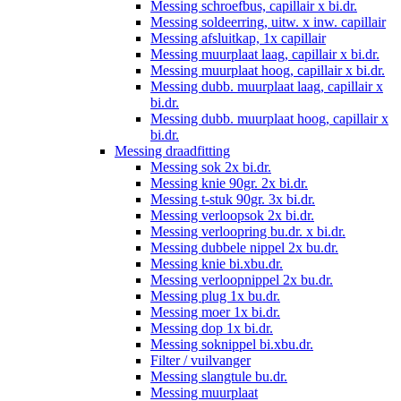
Messing schroefbus, capillair x bi.dr.
Messing soldeerring, uitw. x inw. capillair
Messing afsluitkap, 1x capillair
Messing muurplaat laag, capillair x bi.dr.
Messing muurplaat hoog, capillair x bi.dr.
Messing dubb. muurplaat laag, capillair x
bi.dr.
Messing dubb. muurplaat hoog, capillair x
bi.dr.
Messing draadfitting
Messing sok 2x bi.dr.
Messing knie 90gr. 2x bi.dr.
Messing t-stuk 90gr. 3x bi.dr.
Messing verloopsok 2x bi.dr.
Messing verloopring bu.dr. x bi.dr.
Messing dubbele nippel 2x bu.dr.
Messing knie bi.xbu.dr.
Messing verloopnippel 2x bu.dr.
Messing plug 1x bu.dr.
Messing moer 1x bi.dr.
Messing dop 1x bi.dr.
Messing soknippel bi.xbu.dr.
Filter / vuilvanger
Messing slangtule bu.dr.
Messing muurplaat