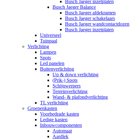
Busch Jaeger inzetplaten
Busch Jaeger Balance
Busch Jaeger afdekramen
Busch Jaeger schakelaars
Busch Jaeger wandcontactdozen
Busch Jaeger inzetplaten
Universeel
Tuinpaal
Verlichting
Lampen
Spots
Led panelen
Buitenverlichting
Up & down verlichting
(Prik-) Spots
Schijnwerpers
Terreinverlichting
Wand- & plafondverlichting
TL verlichting
Groepenkasten
Voorbedrade kasten
Ledige kasten
Inbouwcomponenten
Automaat
Aardlek