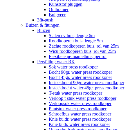
Kunststof pluggen
Ontbramer
Buigveer
3fit-push
Buizen & fittingen
Buizen
Stalen cv buis, lengte 6m
Roodkoperen buis, lengte 5m
Zachte roodkoperen buis, rol van 25m
Wicu roodkoperen buis, rol van 25m
Flexibele pe-mantelbuis, per rol
Persfitting water RK
Sok water press roodkoper
Bocht 90gr. water press roodkoper
Bocht 45gr. water press roodkoper
Insteekbocht 90gr. water press roodkoper
Insteekbocht water 45gr. press roodkoper
T-stuk water press roodkoper
Verloop t-stuk water press roodkoper
Verloopsok water press roodkoper
Puntstuk water press roodkoper
Schroefbus water press roodkoper
Knie bu.dr. water press roodkoper
Knie bi.dr. water press roodkoper
Overschuifsok water press roodkoper