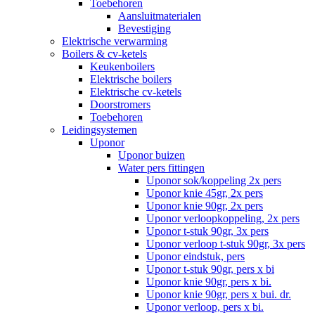
Toebehoren
Aansluitmaterialen
Bevestiging
Elektrische verwarming
Boilers & cv-ketels
Keukenboilers
Elektrische boilers
Elektrische cv-ketels
Doorstromers
Toebehoren
Leidingsystemen
Uponor
Uponor buizen
Water pers fittingen
Uponor sok/koppeling 2x pers
Uponor knie 45gr, 2x pers
Uponor knie 90gr, 2x pers
Uponor verloopkoppeling, 2x pers
Uponor t-stuk 90gr, 3x pers
Uponor verloop t-stuk 90gr, 3x pers
Uponor eindstuk, pers
Uponor t-stuk 90gr, pers x bi
Uponor knie 90gr, pers x bi.
Uponor knie 90gr, pers x bui. dr.
Uponor verloop, pers x bi.