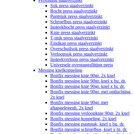
Persfitting staalverzinkt
Sok press staalverzinkt
Bocht press staalverzinkt
Puntstuk press staalverzinkt
Schroefbus press staalverzinkt
Insteekbocht press staalverzinkt
Knie press staalverzinkt
T-stuk press staalverzinkt
Eindkap press staalverzinkt
Overschuifsok press staalverzinkt
Verloopsok press staalverzinkt
Insteekverloop press staalverzinkt
Universele overgangsfitting press
Messing knelkoppeling
Bonfix messing knie 90gr. 2x knel
Bonfix messing knie 90gr. knel x bu. dr.
Bonfix messing knie 90gr. knel x bi. dr.
Bonfix messing knie 90gr. met ontluchting,
2x knel
Bonfix messing knie 90gr. met
aftapgelegenh. 2x knel
Bonfix messing verloopknie 90gr. 2x knel
Bonfix messing koppeling, 2x knel
Bonfix messing puntstuk, knel x bu. dr.
Bonfix messing schroefbus, knel x bi. dr.