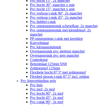
Pvc bocht 15°, 2x manchet
Pvc bocht 30°, manchet x spie
Pvc bocht 15°, manchet x spie
Pvc verloop t-stuk 90°, 2x manchet
Pvc verloop t-stuk 45°, 2x manchet
Pvc dubbel t-stuk
Pvc ontstoppingsstuk schroefkap, 2x manchet
Pvc ontstoppingsstuk met klemdeksel, 2x
manchet
PP ontstoppings t-stuk met keerklep
Knevelinlaat
Pvc klemaansluitstuk
Overgangsstuk pvc gietijzer manchet
Overgangsstuk pvc gres manchet
Controleput
Betoninlaat 125mm SN8
Zettingsmof 125mm
Flexibele bocht 87,5º met zettingsmof
Flexibel stroom t-stuk 87,5° incl. zetting
Pvc lijmverbinding grijs
Pvc buis
Pvc mof, 2x mof
Pvc bocht 90°, 2x mof
Pvc bocht 45°, 2x mof
Pvc t-stuk 90°, 3x mof