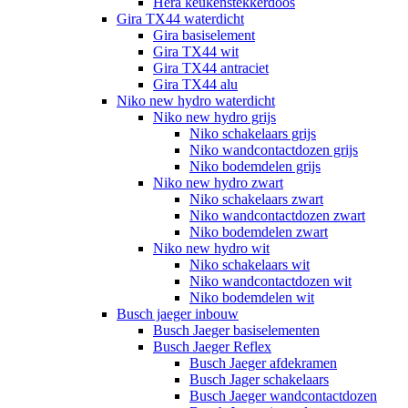
Hera keukenstekkerdoos
Gira TX44 waterdicht
Gira basiselement
Gira TX44 wit
Gira TX44 antraciet
Gira TX44 alu
Niko new hydro waterdicht
Niko new hydro grijs
Niko schakelaars grijs
Niko wandcontactdozen grijs
Niko bodemdelen grijs
Niko new hydro zwart
Niko schakelaars zwart
Niko wandcontactdozen zwart
Niko bodemdelen zwart
Niko new hydro wit
Niko schakelaars wit
Niko wandcontactdozen wit
Niko bodemdelen wit
Busch jaeger inbouw
Busch Jaeger basiselementen
Busch Jaeger Reflex
Busch Jaeger afdekramen
Busch Jager schakelaars
Busch Jaeger wandcontactdozen