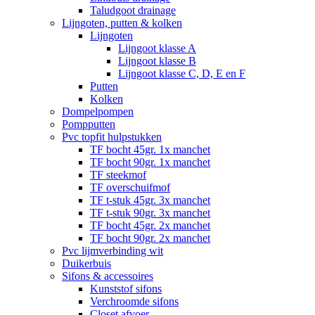
Taludgoot drainage
Lijngoten, putten & kolken
Lijngoten
Lijngoot klasse A
Lijngoot klasse B
Lijngoot klasse C, D, E en F
Putten
Kolken
Dompelpompen
Pompputten
Pvc topfit hulpstukken
TF bocht 45gr. 1x manchet
TF bocht 90gr. 1x manchet
TF steekmof
TF overschuifmof
TF t-stuk 45gr. 3x manchet
TF t-stuk 90gr. 3x manchet
TF bocht 45gr. 2x manchet
TF bocht 90gr. 2x manchet
Pvc lijmverbinding wit
Duikerbuis
Sifons & accessoires
Kunststof sifons
Verchroomde sifons
Closet afvoer