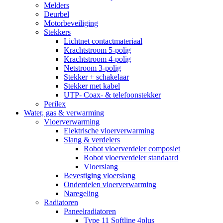
Melders
Deurbel
Motorbeveiliging
Stekkers
Lichtnet contactmateriaal
Krachtstroom 5-polig
Krachtstroom 4-polig
Netstroom 3-polig
Stekker + schakelaar
Stekker met kabel
UTP- Coax- & telefoonstekker
Perilex
Water, gas & verwarming
Vloerverwarming
Elektrische vloerverwarming
Slang & verdelers
Robot vloerverdeler composiet
Robot vloerverdeler standaard
Vloerslang
Bevestiging vloerslang
Onderdelen vloerverwarming
Naregeling
Radiatoren
Paneelradiatoren
Type 11 Softline 4plus