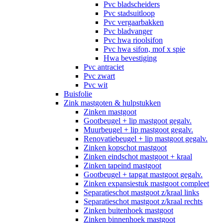
Pvc bladscheiders
Pvc stadsuitloop
Pvc vergaarbakken
Pvc bladvanger
Pvc hwa rioolsifon
Pvc hwa sifon, mof x spie
Hwa bevestiging
Pvc antraciet
Pvc zwart
Pvc wit
Buisfolie
Zink mastgoten & hulpstukken
Zinken mastgoot
Gootbeugel + lip mastgoot gegalv.
Muurbeugel + lip mastgoot gegalv.
Renovatiebeugel + lip mastgoot gegalv.
Zinken kopschot mastgoot
Zinken eindschot mastgoot + kraal
Zinken tapeind mastgoot
Gootbeugel + tapgat mastgoot gegalv.
Zinken expansiestuk mastgoot compleet
Separatieschot mastgoot z/kraal links
Separatieschot mastgoot z/kraal rechts
Zinken buitenhoek mastgoot
Zinken binnenhoek mastgoot