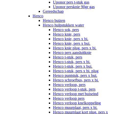
Uponor pers t-stuk gas
Uponor persknie 90gr gas
Gereedschap
Henco
Henco buizen
Henco hulpstukken water
Henco sok, pers
Henco knie, pers
Henco knie, pers x bi.
Henco knie, pers x bui.
Henco knie plug, pers x bi.
Henco pers aansluitknie
Henco t-stuk, pers
Henco t-stuk, pers x bi.
Henco t-stuk, pers x bui.
Henco t-stuk, pers x bi. plug
Henco puntstuk, pers x bui.
Henco schroefbus, pers x bi.
Henco verloop, pers
Henco verloop t-stuk, pers
Henco verloop met buiseind
Henco verloop pers
Henco verloop knelkoppeling
Henco muurplaat, pers x bi.
Henco muurplaat kort plug, pers x