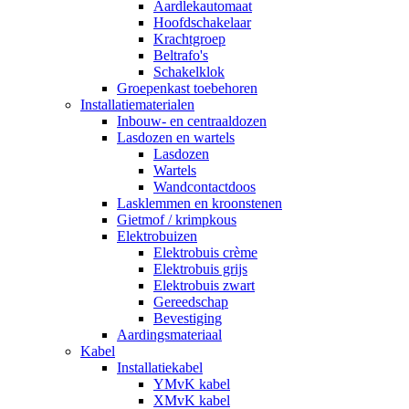
Aardlekautomaat
Hoofdschakelaar
Krachtgroep
Beltrafo's
Schakelklok
Groepenkast toebehoren
Installatiematerialen
Inbouw- en centraaldozen
Lasdozen en wartels
Lasdozen
Wartels
Wandcontactdoos
Lasklemmen en kroonstenen
Gietmof / krimpkous
Elektrobuizen
Elektrobuis crème
Elektrobuis grijs
Elektrobuis zwart
Gereedschap
Bevestiging
Aardingsmateriaal
Kabel
Installatiekabel
YMvK kabel
XMvK kabel