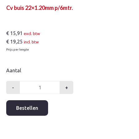
Cv buis 22×1.20mm p/6mtr.
€
15,91
excl. btw
€
19,25
incl. btw
Prijs per lengte
Aantal
-
+
Cv
buis
22x1.20mm
Bestellen
p/6mtr.
aantal