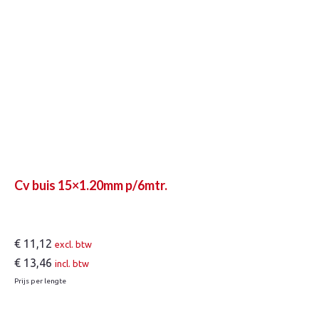
Cv buis 15×1.20mm p/6mtr.
€
11,12
excl. btw
€
13,46
incl. btw
Prijs per lengte