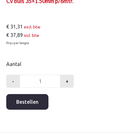
Cv buis 35×1.50mm p/6mtr.
€
31,31
excl. btw
€
37,89
incl. btw
Prijs per lengte
Aantal
-
+
Cv
buis
35x1.50mm
Bestellen
p/6mtr.
aantal