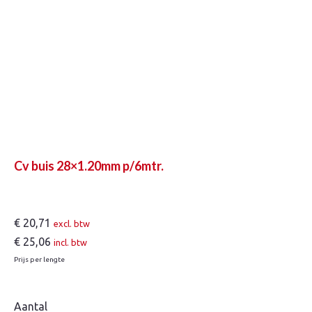
Cv buis 28×1.20mm p/6mtr.
€
20,71
excl. btw
€
25,06
incl. btw
Prijs per lengte
Aantal