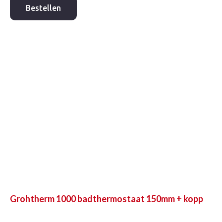
badthermostaat
Bestellen
150mm
+
kopp
chroom
aantal
Grohtherm 1000 badthermostaat 150mm + kopp