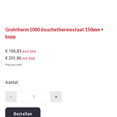
Grohtherm 1000 douchethermostaat 150mm +
kopp
€
166,83
excl. btw
€
201,86
incl. btw
Prijs per stuk
Aantal
-
+
Grohtherm
1000
douchethermostaat
Bestellen