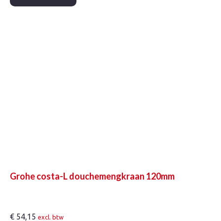
150mm
+
kopp
aantal
Grohe costa-L douchemengkraan 120mm
€
54,15
excl. btw