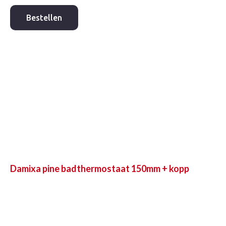
costa-
L
Bestellen
douchemengkraan
150mm
z/kopp
aantal
Damixa pine badthermostaat 150mm + kopp