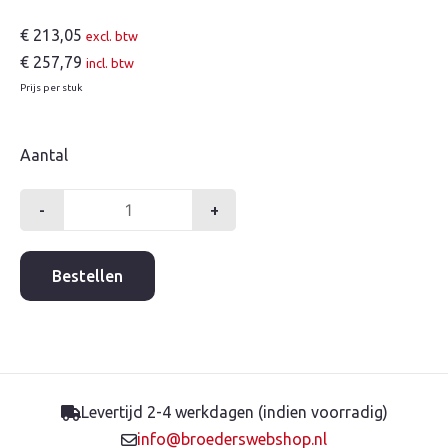
€
213,05
excl. btw
€
257,79
incl. btw
Prijs per stuk
Aantal
-
+
Grohtherm
1000
badthermostaat
Bestellen
150mm
+
kopp
aantal
Levertijd 2-4 werkdagen (indien voorradig)
info@broederswebshop.nl