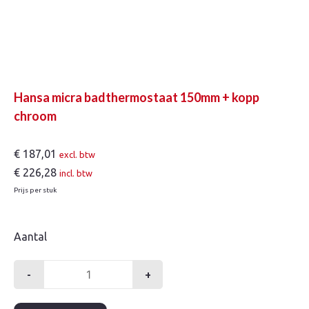
Hansa micra badthermostaat 150mm + kopp
chroom
€
187,01
excl. btw
€
226,28
incl. btw
Prijs per stuk
Aantal
-
+
Hansa
micra