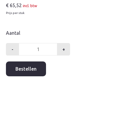
€
65,52
incl. btw
Prijs per stuk
Aantal
-
+
Grohe
costa-
L
Bestellen
douchemengkraan
120mm
aantal