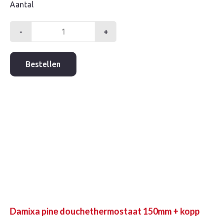
Aantal
-
+
Hansa
micra
douchethermostaat
Bestellen
150mm
+
kopp
chroom
aantal
Damixa pine douchethermostaat 150mm + kopp