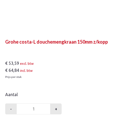
Grohe costa-L douchemengkraan 150mm z/kopp
€
53,59
excl. btw
€
64,84
incl. btw
Prijs per stuk
Aantal
-
+
Grohe