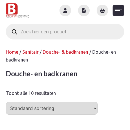
Skip
to
content
Producten
zoeken
Home
/
Sanitair
/
Douche- & badkranen
/ Douche- en
badkranen
Douche- en badkranen
Toont alle 10 resultaten