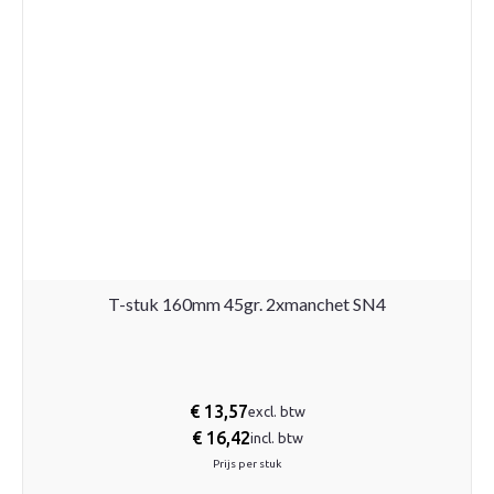
T-stuk 160mm 45gr. 2xmanchet SN4
€
13,57
excl. btw
€
16,42
incl. btw
Prijs per stuk