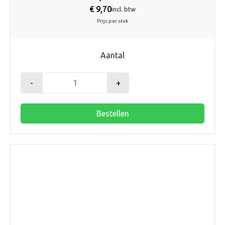
€
9,70
incl. btw
Prijs per stuk
Aantal
-
+
T-
stuk
Bestellen
125mm
45gr.
2xmanchet
SN4
aantal