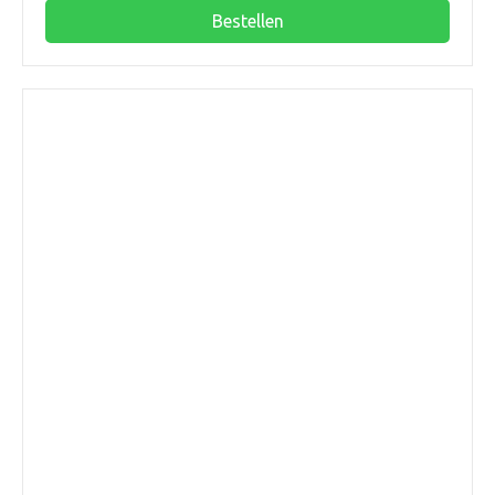
Bestellen
250mm
45gr.
2xmanchet
SN4
aantal