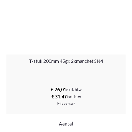
T-stuk 200mm 45gr. 2xmanchet SN4
€
26,01
excl. btw
€
31,47
incl. btw
Prijs per stuk
Aantal