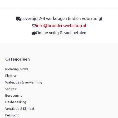
2xmanchet
SN4
aantal
Levertijd 2-4 werkdagen (indien voorradig)
info@broederswebshop.nl
Online veilig & snel betalen
Categorieën
Riolering & hwa
Elektra
Water, gas & verwarming
Sanitair
Beregening
Dakbedekking
Ventilatie & Klimaat
Perslucht