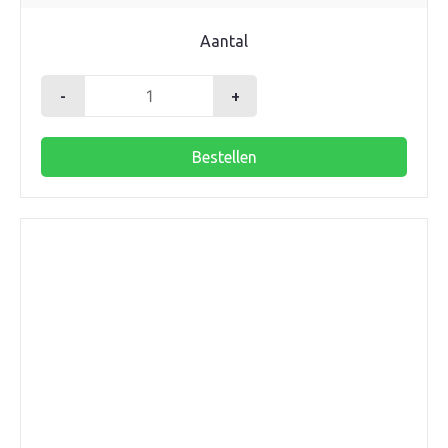
Aantal
-
+
T-
stuk
Bestellen
160mm
45gr.
2xmanchet
SN4
aantal