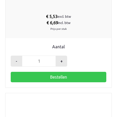
€
5,53
excl. btw
€
6,69
incl. btw
Prijs per stuk
Aantal
-
+
T-
stuk
Bestellen
110mm
45gr.
2xmanchet
SN4
aantal