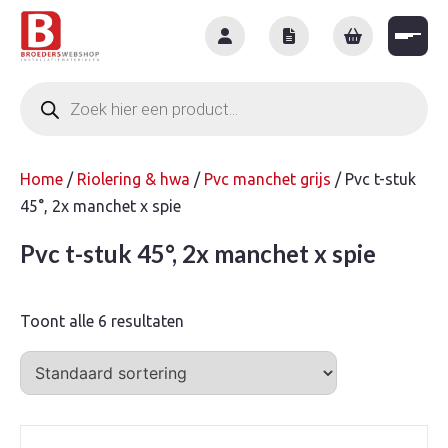
Skip
to
content
Producten
zoeken
Home
/
Riolering & hwa
/
Pvc manchet grijs
/ Pvc t-stuk
45°, 2x manchet x spie
Pvc t-stuk 45°, 2x manchet x spie
Toont alle 6 resultaten