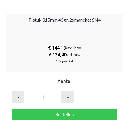
T-stuk 315mm 45gr. 2xmanchet SN4
€
144,13
excl. btw
€
174,40
incl. btw
Prijs per stuk
Aantal
-
+
T-
stuk
Bestellen
315mm
45gr.