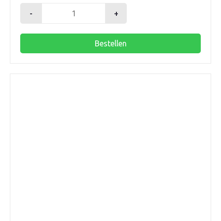
-
+
T-
stuk
Bestellen
200mm
45gr.
2xmanchet
SN4
aantal