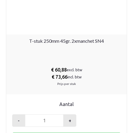
T-stuk 250mm 45gr. 2xmanchet SN4
€
60,88
excl. btw
€
73,66
incl. btw
Prijs per stuk
Aantal
-
+
T-
stuk