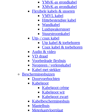
YMvK-as grondkabel
XMvK-as grondkabel
Flexibele kabels & snoeren
VMVL kabel
Hittebestendige kabel
Wandkabel
Luidspeakersnoer
Stuurstroomkabel
Utp- / coax kabel
Utp kabel & toebehoren
Coax kabel & toebehoren
Audio & video
VD draad
Voorbedrade flexbuis
Neopreen / verlengkabel
Kabel met stekker
Beschermingsbuizen
Doorvoerbochten
Kabelgoot
Kabelgoot crème
Kabelgoot wit
Kabelgoot zwart
Kabelbeschermingsbuis
Mantelbuis
Meterkastvloerplaat