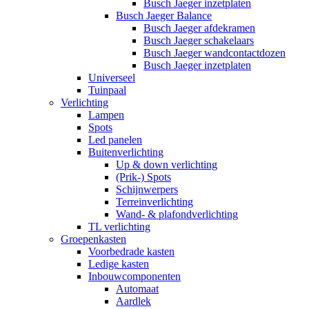
Busch Jaeger inzetplaten
Busch Jaeger Balance
Busch Jaeger afdekramen
Busch Jaeger schakelaars
Busch Jaeger wandcontactdozen
Busch Jaeger inzetplaten
Universeel
Tuinpaal
Verlichting
Lampen
Spots
Led panelen
Buitenverlichting
Up & down verlichting
(Prik-) Spots
Schijnwerpers
Terreinverlichting
Wand- & plafondverlichting
TL verlichting
Groepenkasten
Voorbedrade kasten
Ledige kasten
Inbouwcomponenten
Automaat
Aardlek