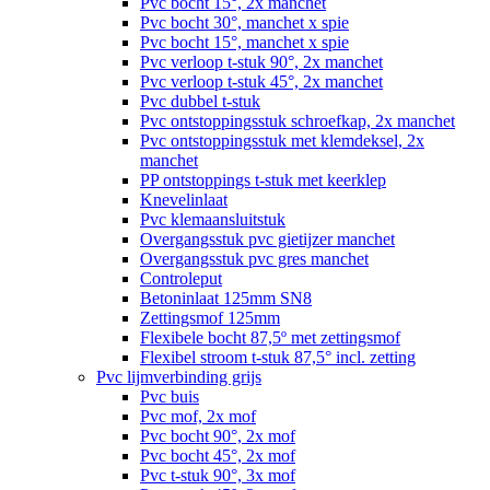
Pvc bocht 15°, 2x manchet
Pvc bocht 30°, manchet x spie
Pvc bocht 15°, manchet x spie
Pvc verloop t-stuk 90°, 2x manchet
Pvc verloop t-stuk 45°, 2x manchet
Pvc dubbel t-stuk
Pvc ontstoppingsstuk schroefkap, 2x manchet
Pvc ontstoppingsstuk met klemdeksel, 2x
manchet
PP ontstoppings t-stuk met keerklep
Knevelinlaat
Pvc klemaansluitstuk
Overgangsstuk pvc gietijzer manchet
Overgangsstuk pvc gres manchet
Controleput
Betoninlaat 125mm SN8
Zettingsmof 125mm
Flexibele bocht 87,5º met zettingsmof
Flexibel stroom t-stuk 87,5° incl. zetting
Pvc lijmverbinding grijs
Pvc buis
Pvc mof, 2x mof
Pvc bocht 90°, 2x mof
Pvc bocht 45°, 2x mof
Pvc t-stuk 90°, 3x mof