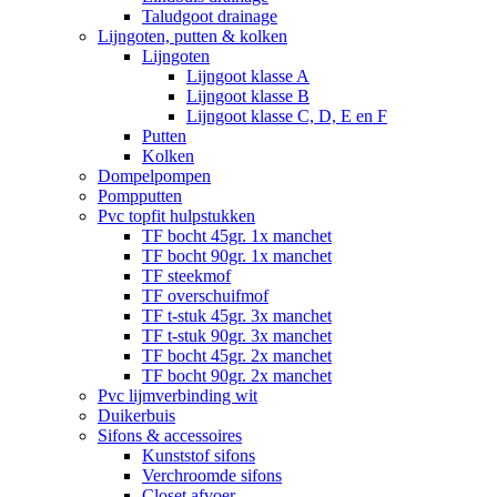
Taludgoot drainage
Lijngoten, putten & kolken
Lijngoten
Lijngoot klasse A
Lijngoot klasse B
Lijngoot klasse C, D, E en F
Putten
Kolken
Dompelpompen
Pompputten
Pvc topfit hulpstukken
TF bocht 45gr. 1x manchet
TF bocht 90gr. 1x manchet
TF steekmof
TF overschuifmof
TF t-stuk 45gr. 3x manchet
TF t-stuk 90gr. 3x manchet
TF bocht 45gr. 2x manchet
TF bocht 90gr. 2x manchet
Pvc lijmverbinding wit
Duikerbuis
Sifons & accessoires
Kunststof sifons
Verchroomde sifons
Closet afvoer