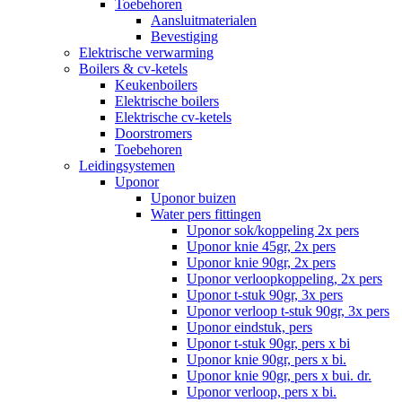
Toebehoren
Aansluitmaterialen
Bevestiging
Elektrische verwarming
Boilers & cv-ketels
Keukenboilers
Elektrische boilers
Elektrische cv-ketels
Doorstromers
Toebehoren
Leidingsystemen
Uponor
Uponor buizen
Water pers fittingen
Uponor sok/koppeling 2x pers
Uponor knie 45gr, 2x pers
Uponor knie 90gr, 2x pers
Uponor verloopkoppeling, 2x pers
Uponor t-stuk 90gr, 3x pers
Uponor verloop t-stuk 90gr, 3x pers
Uponor eindstuk, pers
Uponor t-stuk 90gr, pers x bi
Uponor knie 90gr, pers x bi.
Uponor knie 90gr, pers x bui. dr.
Uponor verloop, pers x bi.