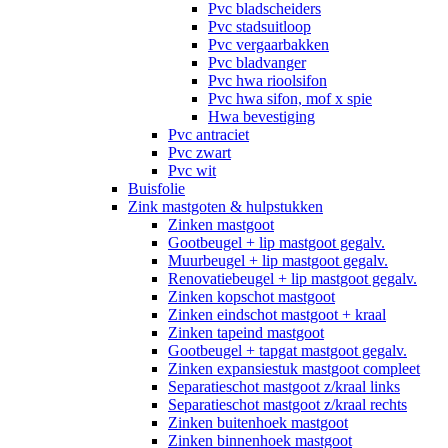
Pvc bladscheiders
Pvc stadsuitloop
Pvc vergaarbakken
Pvc bladvanger
Pvc hwa rioolsifon
Pvc hwa sifon, mof x spie
Hwa bevestiging
Pvc antraciet
Pvc zwart
Pvc wit
Buisfolie
Zink mastgoten & hulpstukken
Zinken mastgoot
Gootbeugel + lip mastgoot gegalv.
Muurbeugel + lip mastgoot gegalv.
Renovatiebeugel + lip mastgoot gegalv.
Zinken kopschot mastgoot
Zinken eindschot mastgoot + kraal
Zinken tapeind mastgoot
Gootbeugel + tapgat mastgoot gegalv.
Zinken expansiestuk mastgoot compleet
Separatieschot mastgoot z/kraal links
Separatieschot mastgoot z/kraal rechts
Zinken buitenhoek mastgoot
Zinken binnenhoek mastgoot