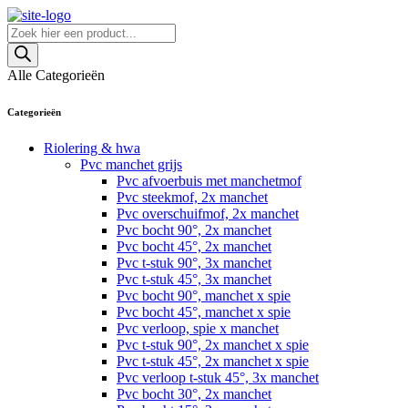
Skip
to
Producten
content
zoeken
Alle Categorieën
Categorieën
Riolering & hwa
Pvc manchet grijs
Pvc afvoerbuis met manchetmof
Pvc steekmof, 2x manchet
Pvc overschuifmof, 2x manchet
Pvc bocht 90°, 2x manchet
Pvc bocht 45°, 2x manchet
Pvc t-stuk 90°, 3x manchet
Pvc t-stuk 45°, 3x manchet
Pvc bocht 90°, manchet x spie
Pvc bocht 45°, manchet x spie
Pvc verloop, spie x manchet
Pvc t-stuk 90°, 2x manchet x spie
Pvc t-stuk 45°, 2x manchet x spie
Pvc verloop t-stuk 45°, 3x manchet
Pvc bocht 30°, 2x manchet