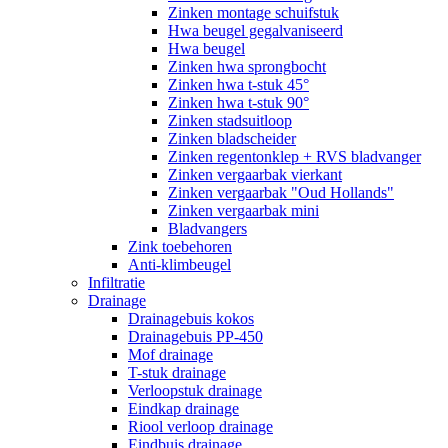
Zinken montage schuifstuk
Hwa beugel gegalvaniseerd
Hwa beugel
Zinken hwa sprongbocht
Zinken hwa t-stuk 45°
Zinken hwa t-stuk 90°
Zinken stadsuitloop
Zinken bladscheider
Zinken regentonklep + RVS bladvanger
Zinken vergaarbak vierkant
Zinken vergaarbak "Oud Hollands"
Zinken vergaarbak mini
Bladvangers
Zink toebehoren
Anti-klimbeugel
Infiltratie
Drainage
Drainagebuis kokos
Drainagebuis PP-450
Mof drainage
T-stuk drainage
Verloopstuk drainage
Eindkap drainage
Riool verloop drainage
Eindbuis drainage