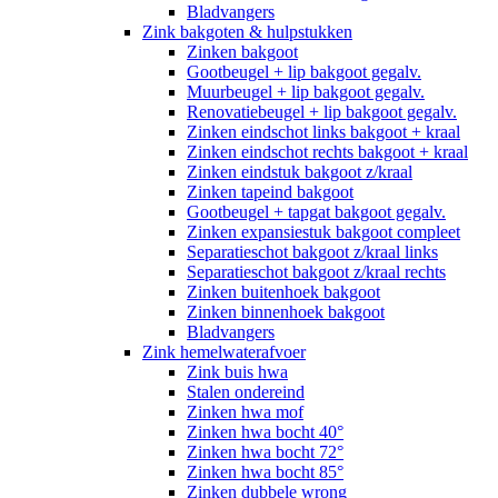
Bladvangers
Zink bakgoten & hulpstukken
Zinken bakgoot
Gootbeugel + lip bakgoot gegalv.
Muurbeugel + lip bakgoot gegalv.
Renovatiebeugel + lip bakgoot gegalv.
Zinken eindschot links bakgoot + kraal
Zinken eindschot rechts bakgoot + kraal
Zinken eindstuk bakgoot z/kraal
Zinken tapeind bakgoot
Gootbeugel + tapgat bakgoot gegalv.
Zinken expansiestuk bakgoot compleet
Separatieschot bakgoot z/kraal links
Separatieschot bakgoot z/kraal rechts
Zinken buitenhoek bakgoot
Zinken binnenhoek bakgoot
Bladvangers
Zink hemelwaterafvoer
Zink buis hwa
Stalen ondereind
Zinken hwa mof
Zinken hwa bocht 40°
Zinken hwa bocht 72°
Zinken hwa bocht 85°
Zinken dubbele wrong