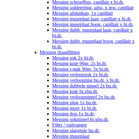
Messing schroefbus, capillair x bi.dr.
Messing soldeerring, uitw. x inw. capillair
Messing afsluitkap, 1x capillair
Messing muurplaat laag, capillair x bi.dr.
Messing muurplaat hoog, capillair x bi.dr.
Messing dubb. muurplaat laag, capillair x
bi.dr.
Messing dubb. muurplaat hoog, capillair x
bi.dr.
Messing draadfitting
Messing sok 2x bi.dr.
Messing knie 90gr. 2x bi.dr.
Messing t-stuk 90gr. 3x bi.dr.
Messing verloopsok 2x bi.dr.
Messing verloopring bu.dr. x bi.dr.
Messing dubbele nippel 2x bu.dr.
Messing knie bi.xbu.dr.
Messing verloopnippel 2x bu.dr.
Messing plug 1x bu.dr.
Messing moer 1x bi.dr.
Messing dop 1x bi.dr.
Messing soknippel bi.xbu.dr.
Filter / vuilvanger
Messing slangtule bu.dr.
Messing muurplaat