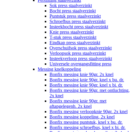
Persfitting staalverzinkt
Sok press staalverzinkt
Bocht press staalverzinkt
Puntstuk press staalverzinkt
Schroefbus press staalverzinkt
Insteekbocht press staalverzinkt
Knie press staalverzinkt
T-stuk press staalverzinkt
Eindkap press staalverzinkt
Overschuifsok press staalverzinkt
Verloopsok press staalverzinkt
Insteekverloop press staalverzinkt
Universele overgangsfitting press
Messing knelkoppeling
Bonfix messing knie 90gr. 2x knel
Bonfix messing knie 90gr. knel x bu. dr.
Bonfix messing knie 90gr. knel x bi. dr.
Bonfix messing knie 90gr. met ontluchting,
2x knel
Bonfix messing knie 90gr. met
aftapgelegenh. 2x knel
Bonfix messing verloopknie 90gr. 2x knel
Bonfix messing koppeling, 2x knel
Bonfix messing puntstuk, knel x bu. dr.
Bonfix messing schroefbus, knel x bi. dr.