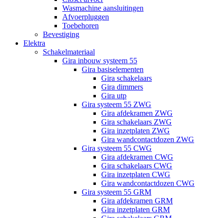
Wasmachine aansluitingen
Afvoerpluggen
Toebehoren
Bevestiging
Elektra
Schakelmateriaal
Gira inbouw systeem 55
Gira basiselementen
Gira schakelaars
Gira dimmers
Gira utp
Gira systeem 55 ZWG
Gira afdekramen ZWG
Gira schakelaars ZWG
Gira inzetplaten ZWG
Gira wandcontactdozen ZWG
Gira systeem 55 CWG
Gira afdekramen CWG
Gira schakelaars CWG
Gira inzetplaten CWG
Gira wandcontactdozen CWG
Gira systeem 55 GRM
Gira afdekramen GRM
Gira inzetplaten GRM