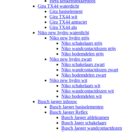
Hera keukenstekkerdoos
Gira TX44 waterdicht
Gira basiselement
Gira TX44 wit
Gira TX44 antraciet
Gira TX44 alu
Niko new hydro waterdicht
Niko new hydro grijs
Niko schakelaars grijs
Niko wandcontactdozen grijs
Niko bodemdelen grijs
Niko new hydro zwart
Niko schakelaars zwart
Niko wandcontactdozen zwart
Niko bodemdelen zwart
Niko new hydro wit
Niko schakelaars wit
Niko wandcontactdozen wit
Niko bodemdelen wit
Busch jaeger inbouw
Busch Jaeger basiselementen
Busch Jaeger Reflex
Busch Jaeger afdekramen
Busch Jager schakelaars
Busch Jaeger wandcontactdozen