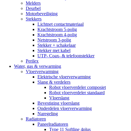
Melders
Deurbel
Motorbeveiliging
Stekkers
Lichtnet contactmateriaal
Krachtstroom 5-polig
Krachtstroom 4-polig
Netstroom 3-polig
Stekker + schakelaar
Stekker met kabel
UTP- Coax- & telefoonstekker
Perilex
Water, gas & verwarming
Vloerverwarming
Elektrische vloerverwarming
Slang & verdelers
Robot vloerverdeler composiet
Robot vloerverdeler standaard
Vloerslang
Bevestiging vloerslang
Onderdelen vloerverwarming
Naregeling
Radiatoren
Paneelradiatoren
Type 11 Softline 4plus