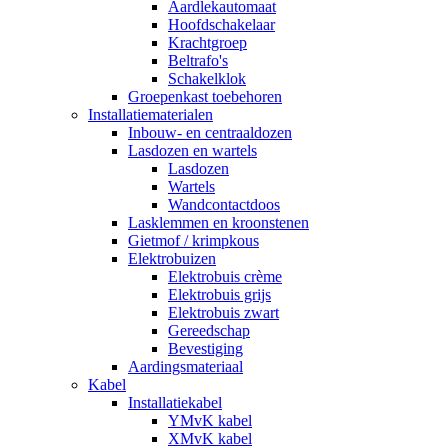
Aardlekautomaat
Hoofdschakelaar
Krachtgroep
Beltrafo's
Schakelklok
Groepenkast toebehoren
Installatiematerialen
Inbouw- en centraaldozen
Lasdozen en wartels
Lasdozen
Wartels
Wandcontactdoos
Lasklemmen en kroonstenen
Gietmof / krimpkous
Elektrobuizen
Elektrobuis crème
Elektrobuis grijs
Elektrobuis zwart
Gereedschap
Bevestiging
Aardingsmateriaal
Kabel
Installatiekabel
YMvK kabel
XMvK kabel