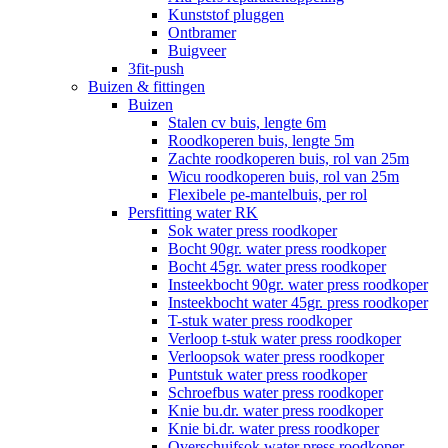
Kunststof pluggen
Ontbramer
Buigveer
3fit-push
Buizen & fittingen
Buizen
Stalen cv buis, lengte 6m
Roodkoperen buis, lengte 5m
Zachte roodkoperen buis, rol van 25m
Wicu roodkoperen buis, rol van 25m
Flexibele pe-mantelbuis, per rol
Persfitting water RK
Sok water press roodkoper
Bocht 90gr. water press roodkoper
Bocht 45gr. water press roodkoper
Insteekbocht 90gr. water press roodkoper
Insteekbocht water 45gr. press roodkoper
T-stuk water press roodkoper
Verloop t-stuk water press roodkoper
Verloopsok water press roodkoper
Puntstuk water press roodkoper
Schroefbus water press roodkoper
Knie bu.dr. water press roodkoper
Knie bi.dr. water press roodkoper
Overschuifsok water press roodkoper