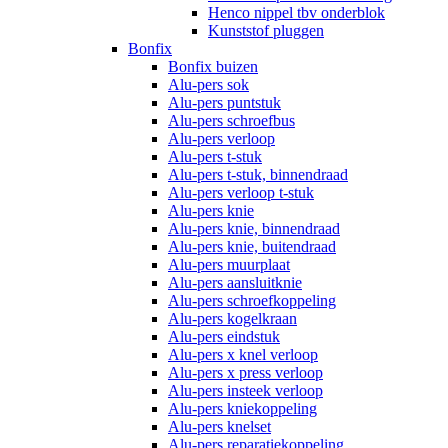
Henco nippel tbv onderblok
Kunststof pluggen
Bonfix
Bonfix buizen
Alu-pers sok
Alu-pers puntstuk
Alu-pers schroefbus
Alu-pers verloop
Alu-pers t-stuk
Alu-pers t-stuk, binnendraad
Alu-pers verloop t-stuk
Alu-pers knie
Alu-pers knie, binnendraad
Alu-pers knie, buitendraad
Alu-pers muurplaat
Alu-pers aansluitknie
Alu-pers schroefkoppeling
Alu-pers kogelkraan
Alu-pers eindstuk
Alu-pers x knel verloop
Alu-pers x press verloop
Alu-pers insteek verloop
Alu-pers kniekoppeling
Alu-pers knelset
Alu-pers reparatiekoppeling