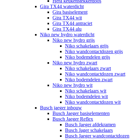
Hera keukenstekkerdoos
Gira TX44 waterdicht
Gira basiselement
Gira TX44 wit
Gira TX44 antraciet
Gira TX44 alu
Niko new hydro waterdicht
Niko new hydro grijs
Niko schakelaars grijs
Niko wandcontactdozen grijs
Niko bodemdelen grijs
Niko new hydro zwart
Niko schakelaars zwart
Niko wandcontactdozen zwart
Niko bodemdelen zwart
Niko new hydro wit
Niko schakelaars wit
Niko bodemdelen wit
Niko wandcontactdozen wit
Busch jaeger inbouw
Busch Jaeger basiselementen
Busch Jaeger Reflex
Busch Jaeger afdekramen
Busch Jager schakelaars
Busch Jaeger wandcontactdozen