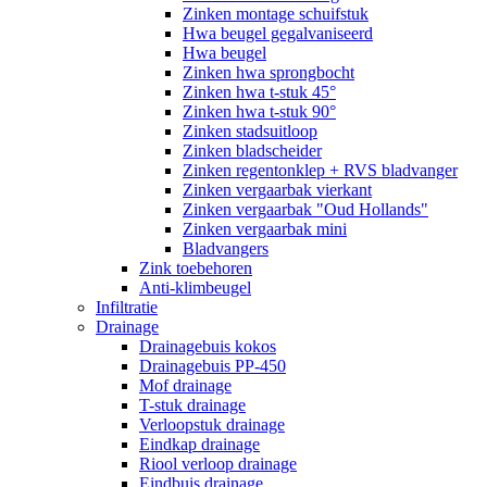
Zinken montage schuifstuk
Hwa beugel gegalvaniseerd
Hwa beugel
Zinken hwa sprongbocht
Zinken hwa t-stuk 45°
Zinken hwa t-stuk 90°
Zinken stadsuitloop
Zinken bladscheider
Zinken regentonklep + RVS bladvanger
Zinken vergaarbak vierkant
Zinken vergaarbak "Oud Hollands"
Zinken vergaarbak mini
Bladvangers
Zink toebehoren
Anti-klimbeugel
Infiltratie
Drainage
Drainagebuis kokos
Drainagebuis PP-450
Mof drainage
T-stuk drainage
Verloopstuk drainage
Eindkap drainage
Riool verloop drainage
Eindbuis drainage