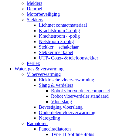
Melders
Deurbel
Motorbeveiliging
Stekkers
Lichtnet contactmateriaal
Krachtstroom 5-polig
Krachtstroom 4-polig
Netstroom 3-polig
Stekker + schakelaar
Stekker met kabel
UTP- Coax- & telefoonstekker
Perilex
Water, gas & verwarming
Vloerverwarming
Elektrische vloerverwarming
Slang & verdelers
Robot vloerverdeler composiet
Robot vloerverdeler standaard
Vloerslang
Bevestiging vloerslang
Onderdelen vloerverwarming
Naregeling
Radiatoren
Paneelradiatoren
Type 11 Softline 4plus