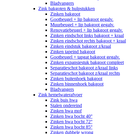
Bladvangers
Zink bakgoten & hulpstukken
Zinken bakgoot
Gootbeugel + lip bakgoot gegalv.
Muurbeugel + lip bakgoot gegalv.
Renovatiebeugel + lip bakgoot gegalv.
Zinken eindschot links bakgoot + kraal
Zinken eindschot rechts bakgoot + kraal
Zinken eindstuk bakgoot z/kraal
Zinken tapeind bakgoot
Gootbeugel + tapgat bakgoot gegalv.
Zinken expansiestuk bakgoot compleet
Separatieschot bakgoot z/kraal links
Separatieschot bakgoot z/kraal rechts
Zinken buitenhoek bakgoot
Zinken binnenhoek bakgoot
Bladvangers
Zink hemelwaterafvoer
Zink buis hwa
Stalen ondereind
Zinken hwa mof
Zinken hwa bocht 40°
Zinken hwa bocht 72°
Zinken hwa bocht 85°
Zinken dubbele wrong