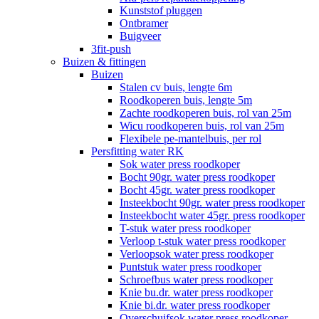
Kunststof pluggen
Ontbramer
Buigveer
3fit-push
Buizen & fittingen
Buizen
Stalen cv buis, lengte 6m
Roodkoperen buis, lengte 5m
Zachte roodkoperen buis, rol van 25m
Wicu roodkoperen buis, rol van 25m
Flexibele pe-mantelbuis, per rol
Persfitting water RK
Sok water press roodkoper
Bocht 90gr. water press roodkoper
Bocht 45gr. water press roodkoper
Insteekbocht 90gr. water press roodkoper
Insteekbocht water 45gr. press roodkoper
T-stuk water press roodkoper
Verloop t-stuk water press roodkoper
Verloopsok water press roodkoper
Puntstuk water press roodkoper
Schroefbus water press roodkoper
Knie bu.dr. water press roodkoper
Knie bi.dr. water press roodkoper
Overschuifsok water press roodkoper