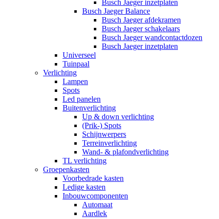
Busch Jaeger inzetplaten
Busch Jaeger Balance
Busch Jaeger afdekramen
Busch Jaeger schakelaars
Busch Jaeger wandcontactdozen
Busch Jaeger inzetplaten
Universeel
Tuinpaal
Verlichting
Lampen
Spots
Led panelen
Buitenverlichting
Up & down verlichting
(Prik-) Spots
Schijnwerpers
Terreinverlichting
Wand- & plafondverlichting
TL verlichting
Groepenkasten
Voorbedrade kasten
Ledige kasten
Inbouwcomponenten
Automaat
Aardlek