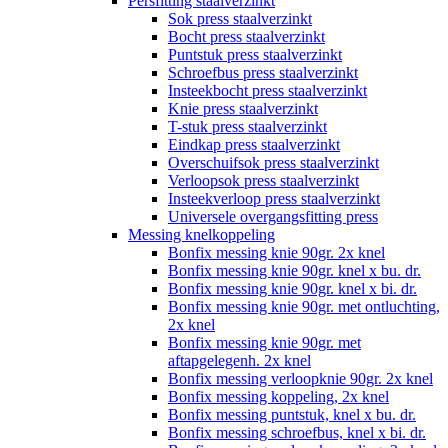
Persfitting staalverzinkt
Sok press staalverzinkt
Bocht press staalverzinkt
Puntstuk press staalverzinkt
Schroefbus press staalverzinkt
Insteekbocht press staalverzinkt
Knie press staalverzinkt
T-stuk press staalverzinkt
Eindkap press staalverzinkt
Overschuifsok press staalverzinkt
Verloopsok press staalverzinkt
Insteekverloop press staalverzinkt
Universele overgangsfitting press
Messing knelkoppeling
Bonfix messing knie 90gr. 2x knel
Bonfix messing knie 90gr. knel x bu. dr.
Bonfix messing knie 90gr. knel x bi. dr.
Bonfix messing knie 90gr. met ontluchting,
2x knel
Bonfix messing knie 90gr. met
aftapgelegenh. 2x knel
Bonfix messing verloopknie 90gr. 2x knel
Bonfix messing koppeling, 2x knel
Bonfix messing puntstuk, knel x bu. dr.
Bonfix messing schroefbus, knel x bi. dr.