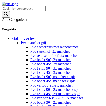
Skip
to
Producten
content
zoeken
Alle Categorieën
Categorieën
Riolering & hwa
Pvc manchet grijs
Pvc afvoerbuis met manchetmof
Pvc steekmof, 2x manchet
Pvc overschuifmof, 2x manchet
Pvc bocht 90°, 2x manchet
Pvc bocht 45°, 2x manchet
Pvc t-stuk 90°, 3x manchet
Pvc t-stuk 45°, 3x manchet
Pvc bocht 90°, manchet x spie
Pvc bocht 45°, manchet x spie
Pvc verloop, spie x manchet
Pvc t-stuk 90°, 2x manchet x spie
Pvc t-stuk 45°, 2x manchet x spie
Pvc verloop t-stuk 45°, 3x manchet
Pvc bocht 30°, 2x manchet