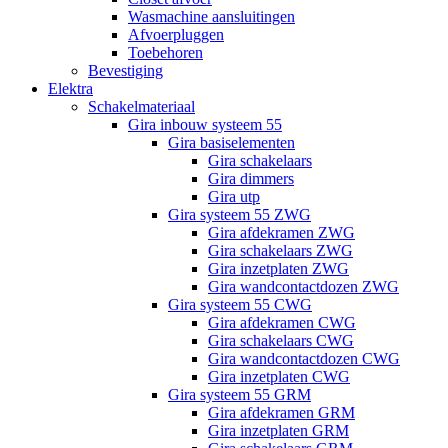
Wasmachine aansluitingen
Afvoerpluggen
Toebehoren
Bevestiging
Elektra
Schakelmateriaal
Gira inbouw systeem 55
Gira basiselementen
Gira schakelaars
Gira dimmers
Gira utp
Gira systeem 55 ZWG
Gira afdekramen ZWG
Gira schakelaars ZWG
Gira inzetplaten ZWG
Gira wandcontactdozen ZWG
Gira systeem 55 CWG
Gira afdekramen CWG
Gira schakelaars CWG
Gira wandcontactdozen CWG
Gira inzetplaten CWG
Gira systeem 55 GRM
Gira afdekramen GRM
Gira inzetplaten GRM