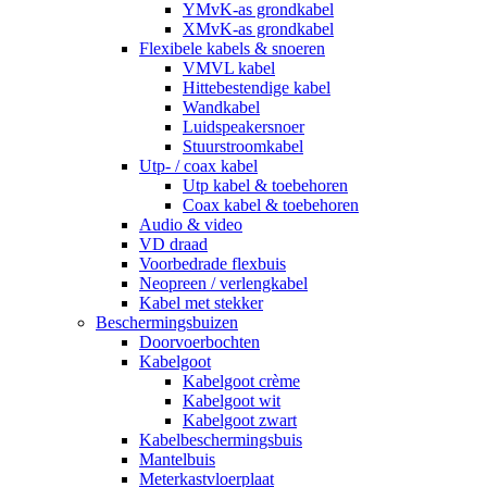
YMvK-as grondkabel
XMvK-as grondkabel
Flexibele kabels & snoeren
VMVL kabel
Hittebestendige kabel
Wandkabel
Luidspeakersnoer
Stuurstroomkabel
Utp- / coax kabel
Utp kabel & toebehoren
Coax kabel & toebehoren
Audio & video
VD draad
Voorbedrade flexbuis
Neopreen / verlengkabel
Kabel met stekker
Beschermingsbuizen
Doorvoerbochten
Kabelgoot
Kabelgoot crème
Kabelgoot wit
Kabelgoot zwart
Kabelbeschermingsbuis
Mantelbuis
Meterkastvloerplaat