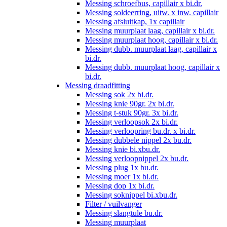
Messing schroefbus, capillair x bi.dr.
Messing soldeerring, uitw. x inw. capillair
Messing afsluitkap, 1x capillair
Messing muurplaat laag, capillair x bi.dr.
Messing muurplaat hoog, capillair x bi.dr.
Messing dubb. muurplaat laag, capillair x
bi.dr.
Messing dubb. muurplaat hoog, capillair x
bi.dr.
Messing draadfitting
Messing sok 2x bi.dr.
Messing knie 90gr. 2x bi.dr.
Messing t-stuk 90gr. 3x bi.dr.
Messing verloopsok 2x bi.dr.
Messing verloopring bu.dr. x bi.dr.
Messing dubbele nippel 2x bu.dr.
Messing knie bi.xbu.dr.
Messing verloopnippel 2x bu.dr.
Messing plug 1x bu.dr.
Messing moer 1x bi.dr.
Messing dop 1x bi.dr.
Messing soknippel bi.xbu.dr.
Filter / vuilvanger
Messing slangtule bu.dr.
Messing muurplaat