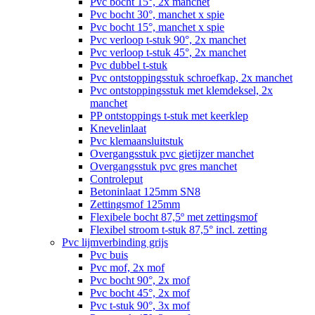
Pvc bocht 15°, 2x manchet
Pvc bocht 30°, manchet x spie
Pvc bocht 15°, manchet x spie
Pvc verloop t-stuk 90°, 2x manchet
Pvc verloop t-stuk 45°, 2x manchet
Pvc dubbel t-stuk
Pvc ontstoppingsstuk schroefkap, 2x manchet
Pvc ontstoppingsstuk met klemdeksel, 2x
manchet
PP ontstoppings t-stuk met keerklep
Knevelinlaat
Pvc klemaansluitstuk
Overgangsstuk pvc gietijzer manchet
Overgangsstuk pvc gres manchet
Controleput
Betoninlaat 125mm SN8
Zettingsmof 125mm
Flexibele bocht 87,5º met zettingsmof
Flexibel stroom t-stuk 87,5° incl. zetting
Pvc lijmverbinding grijs
Pvc buis
Pvc mof, 2x mof
Pvc bocht 90°, 2x mof
Pvc bocht 45°, 2x mof
Pvc t-stuk 90°, 3x mof