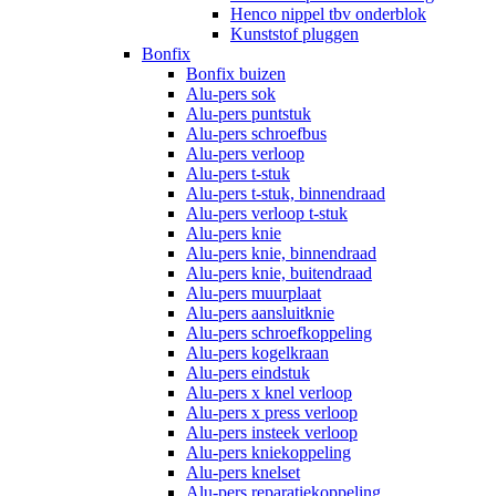
Henco nippel tbv onderblok
Kunststof pluggen
Bonfix
Bonfix buizen
Alu-pers sok
Alu-pers puntstuk
Alu-pers schroefbus
Alu-pers verloop
Alu-pers t-stuk
Alu-pers t-stuk, binnendraad
Alu-pers verloop t-stuk
Alu-pers knie
Alu-pers knie, binnendraad
Alu-pers knie, buitendraad
Alu-pers muurplaat
Alu-pers aansluitknie
Alu-pers schroefkoppeling
Alu-pers kogelkraan
Alu-pers eindstuk
Alu-pers x knel verloop
Alu-pers x press verloop
Alu-pers insteek verloop
Alu-pers kniekoppeling
Alu-pers knelset
Alu-pers reparatiekoppeling