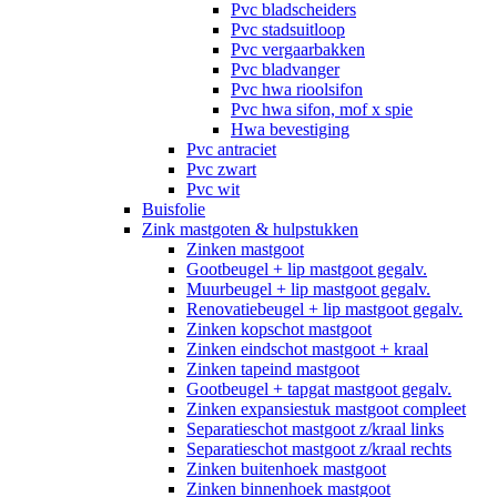
Pvc bladscheiders
Pvc stadsuitloop
Pvc vergaarbakken
Pvc bladvanger
Pvc hwa rioolsifon
Pvc hwa sifon, mof x spie
Hwa bevestiging
Pvc antraciet
Pvc zwart
Pvc wit
Buisfolie
Zink mastgoten & hulpstukken
Zinken mastgoot
Gootbeugel + lip mastgoot gegalv.
Muurbeugel + lip mastgoot gegalv.
Renovatiebeugel + lip mastgoot gegalv.
Zinken kopschot mastgoot
Zinken eindschot mastgoot + kraal
Zinken tapeind mastgoot
Gootbeugel + tapgat mastgoot gegalv.
Zinken expansiestuk mastgoot compleet
Separatieschot mastgoot z/kraal links
Separatieschot mastgoot z/kraal rechts
Zinken buitenhoek mastgoot
Zinken binnenhoek mastgoot