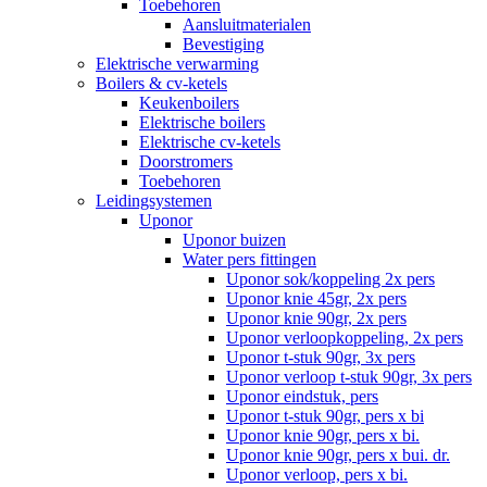
Toebehoren
Aansluitmaterialen
Bevestiging
Elektrische verwarming
Boilers & cv-ketels
Keukenboilers
Elektrische boilers
Elektrische cv-ketels
Doorstromers
Toebehoren
Leidingsystemen
Uponor
Uponor buizen
Water pers fittingen
Uponor sok/koppeling 2x pers
Uponor knie 45gr, 2x pers
Uponor knie 90gr, 2x pers
Uponor verloopkoppeling, 2x pers
Uponor t-stuk 90gr, 3x pers
Uponor verloop t-stuk 90gr, 3x pers
Uponor eindstuk, pers
Uponor t-stuk 90gr, pers x bi
Uponor knie 90gr, pers x bi.
Uponor knie 90gr, pers x bui. dr.
Uponor verloop, pers x bi.