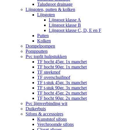
Taludgoot drainage
Lijngoten, putten & kolken
Lijngoten
Lijngoot klasse A
Lijngoot klasse B
Lijngoot klasse C, D, E en F
Putten
Kolken
Dompelpompen
Pompputten
Pvc topfit hulpstukken
TF bocht 45gr. 1x manchet
TF bocht 90gr. 1x manchet
TF steekmof
TF overschuifmof
TF t-stuk 45gr. 3x manchet
TF t-stuk 90gr. 3x manchet
TF bocht 45gr. 2x manchet
TF bocht 90gr. 2x manchet
Pvc lijmverbinding wit
Duikerbuis
Sifons & accessoires
Kunststof sifons
Verchroomde sifons
Closet afvoer