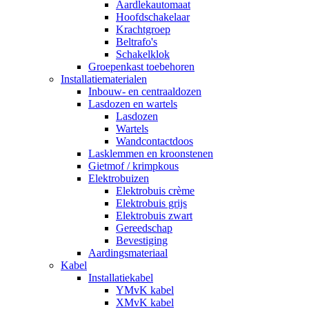
Aardlekautomaat
Hoofdschakelaar
Krachtgroep
Beltrafo's
Schakelklok
Groepenkast toebehoren
Installatiematerialen
Inbouw- en centraaldozen
Lasdozen en wartels
Lasdozen
Wartels
Wandcontactdoos
Lasklemmen en kroonstenen
Gietmof / krimpkous
Elektrobuizen
Elektrobuis crème
Elektrobuis grijs
Elektrobuis zwart
Gereedschap
Bevestiging
Aardingsmateriaal
Kabel
Installatiekabel
YMvK kabel
XMvK kabel