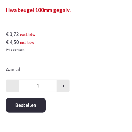
Hwa beugel 100mm gegalv.
€
3,72
excl. btw
€
4,50
incl. btw
Prijs per stuk
Aantal
-
+
Hwa
beugel
100mm
Bestellen
gegalv.
aantal