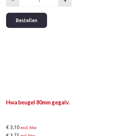
-
+
Hwa
beugel
60mm
Bestellen
gegalv.
aantal
Hwa beugel 80mm gegalv.
€
3,10
excl. btw
€
3,75
incl. btw