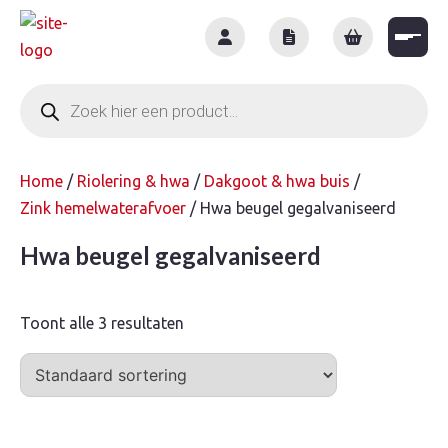
Skip
to
content
Producten
zoeken
Home
/
Riolering & hwa
/
Dakgoot & hwa buis
/
Zink hemelwaterafvoer
/ Hwa beugel gegalvaniseerd
Hwa beugel gegalvaniseerd
Toont alle 3 resultaten