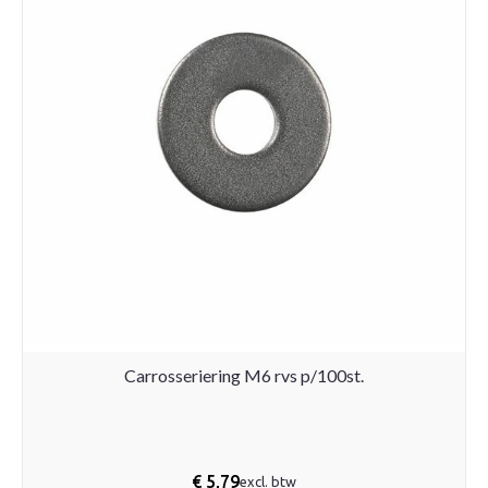
Carrosseriering M6 rvs p/100st.
€
5,79
excl. btw