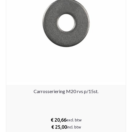
Carrosseriering M20 rvs p/15st.
€
20,66
excl. btw
€
25,00
incl. btw