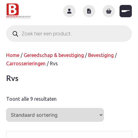
Skip
to
content
Producten
zoeken
Home
/
Gereedschap & bevestiging
/
Bevestiging
/
Carrosserieringen
/ Rvs
Rvs
Toont alle 9 resultaten