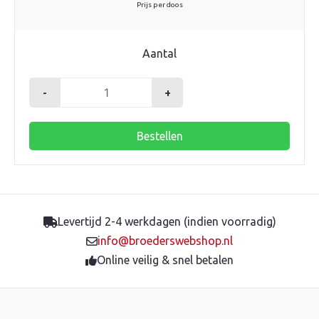
Prijs per doos
Aantal
-
+
Carrosseriering
M20
Bestellen
rvs
p/15st.
aantal
Levertijd 2-4 werkdagen (indien voorradig)
info@broederswebshop.nl
Online veilig & snel betalen