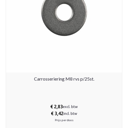
Carrosseriering M8 rvs p/25st.
€
2,83
excl. btw
€
3,42
incl. btw
Prijs per doos