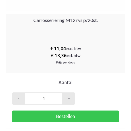
Carrosseriering M12 rvs p/20st.
€
11,04
excl. btw
€
13,36
incl. btw
Prijs per doos
Aantal
-
+
Carrosseriering
M12
Bestellen
rvs
p/20st.