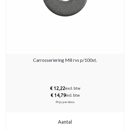
Carrosseriering M8 rvs p/100st.
€
12,22
excl. btw
€
14,79
incl. btw
Prijs per doos
Aantal