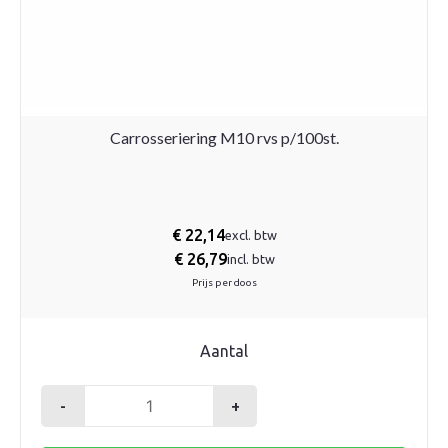
Carrosseriering M10 rvs p/100st.
€
22,14
excl. btw
€
26,79
incl. btw
Prijs per doos
Aantal
-
+
Carrosseriering
M10