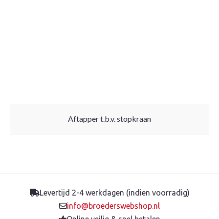
Aftapper t.b.v. stopkraan
Levertijd 2-4 werkdagen (indien voorradig)
info@broederswebshop.nl
Online veilig & snel betalen