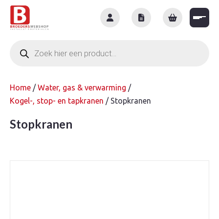
Skip
to
content
Producten
zoeken
Home
/
Water, gas & verwarming
/
Kogel-, stop- en tapkranen
/ Stopkranen
Stopkranen