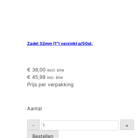
Zadel 32mm (1″) verzinkt p/50st.
€
38,00
excl. btw
€
45,98
incl. btw
Prijs per verpakking
Aantal
Zadel
-
+
32mm
Bestellen
(1")