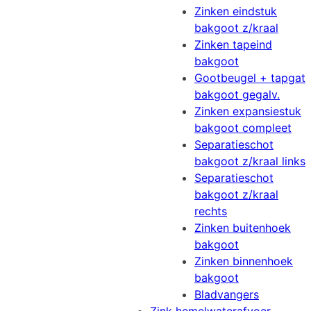
Zinken eindstuk
bakgoot z/kraal
Zinken tapeind
bakgoot
Gootbeugel + tapgat
bakgoot gegalv.
Zinken expansiestuk
bakgoot compleet
Separatieschot
bakgoot z/kraal links
Separatieschot
bakgoot z/kraal
rechts
Zinken buitenhoek
bakgoot
Zinken binnenhoek
bakgoot
Bladvangers