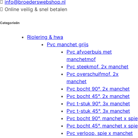
info@broederswebshop.nl
p/50st.
Online veilig & snel betalen
aantal
Categorieën
Riolering & hwa
Pvc manchet grijs
Pvc afvoerbuis met
manchetmof
Pvc steekmof, 2x manchet
Pvc overschuifmof, 2x
manchet
Pvc bocht 90°, 2x manchet
Pvc bocht 45°, 2x manchet
Pvc t-stuk 90°, 3x manchet
Pvc t-stuk 45°, 3x manchet
Pvc bocht 90°, manchet x spie
Pvc bocht 45°, manchet x spie
Pvc verloop, spie x manchet