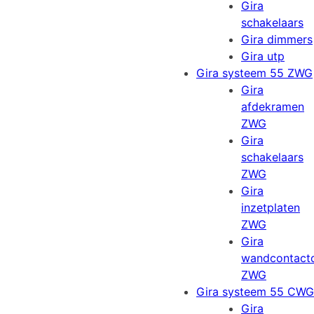
Gira
schakelaars
Gira dimmers
Gira utp
Gira systeem 55 ZWG
Gira
afdekramen
ZWG
Gira
schakelaars
ZWG
Gira
inzetplaten
ZWG
Gira
wandcontact
ZWG
Gira systeem 55 CWG
Gira