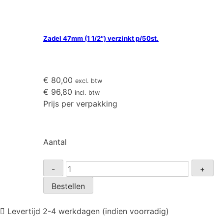
Zadel 47mm (1 1/2″) verzinkt p/50st.
€
80,00
excl. btw
€
96,80
incl. btw
Prijs per verpakking
Aantal
Zadel
-
+
47mm
Bestellen
(1
1/2")
Levertijd 2-4 werkdagen (indien voorradig)
verzinkt