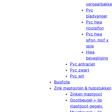
vergaarbakk
Pvc
bladvanger
Pvc hwa
rioolsifon
Pvc hwa
sifon, mof x
spie
Hwa
bevestiging
Pvc antraciet
Pvc zwart
Pvc wit
Buisfolie
Zink mastgoten & hulpstukken
Zinken mastgoot
Gootbeugel + lip
mastgoot gegalv.