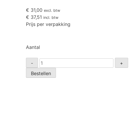
€
31,00
excl. btw
€
37,51
incl. btw
Prijs per verpakking
Aantal
Zadel
-
+
28mm
Bestellen
verzinkt
p/100st.
aantal