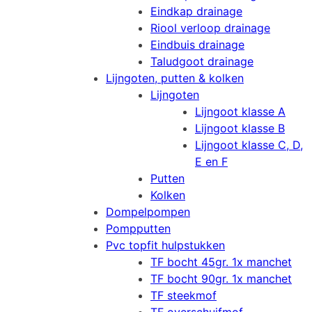
Eindkap drainage
Riool verloop drainage
Eindbuis drainage
Taludgoot drainage
Lijngoten, putten & kolken
Lijngoten
Lijngoot klasse A
Lijngoot klasse B
Lijngoot klasse C, D,
E en F
Putten
Kolken
Dompelpompen
Pompputten
Pvc topfit hulpstukken
TF bocht 45gr. 1x manchet
TF bocht 90gr. 1x manchet
TF steekmof