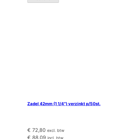
verzinkt
p/50st.
aantal
Zadel 42mm (1 1/4″) verzinkt p/50st.
€
72,80
excl. btw
€
88,09
incl. btw