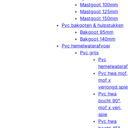
Mastgoot 100mm
Mastgoot 125mm
Mastgoot 150mm
Pvc bakgoten & hulpstukken
Bakgoot 95mm
Bakgoot 140mm
Pvc hemelwaterafvoer
Pvc grijs
Pvc
hemelwateraf
Pvc hwa mof,
mof x
verjongd spie
Pvc hwa
bocht 90°,
mof x verj.
spie
Pvc hwa