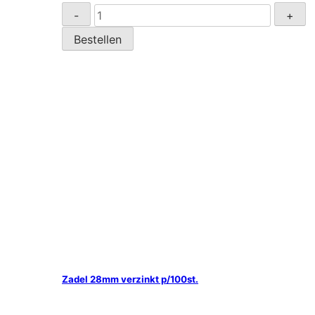
Zadel
-
+
26mm
Bestellen
(3/4")
verzinkt
p/100st.
aantal
Zadel 28mm verzinkt p/100st.