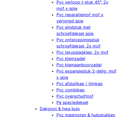
Pvc verloop t-stuk 45°, 2x
mof x spie
Pvc reparatiemof mof x
verjongd spie
Pvc eindstuk met
schroefdeksel spie
Pvc ontstoppingsstuk
schroefdeksel, 2x mof
Pvc terugslagklep, 2x mof
Pvc klemzadel
Pvc klemaanboorzadel
Pvc expansiestuk 2-delig, mof
x spie
Pvc afsluitkap / lijmkap
Pvc combikap
Pvc overschuifmof
Pe speciedeksel
Dakgoot & hwa buis
Pvc mastgoten & hulpstukken