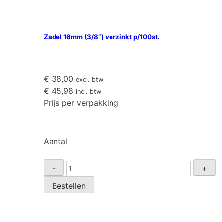
Zadel 16mm (3/8”) verzinkt p/100st.
€
38,00
excl. btw
€
45,98
incl. btw
Prijs per verpakking
Aantal
Zadel
-
+
16mm
Bestellen
(3/8”)
verzinkt
p/100st.