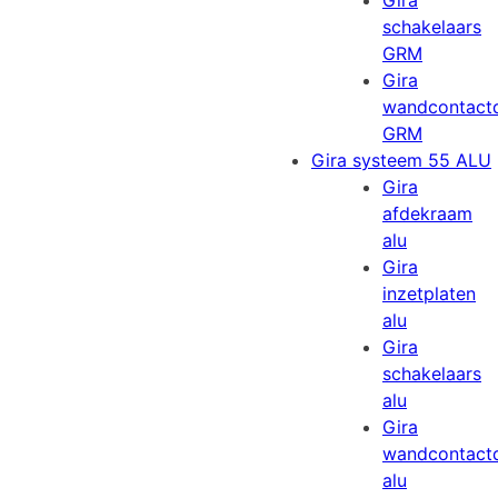
Gira
schakelaars
GRM
Gira
wandcontact
GRM
Gira systeem 55 ALU
Gira
afdekraam
alu
Gira
inzetplaten
alu
Gira
schakelaars
alu
Gira
wandcontact
alu