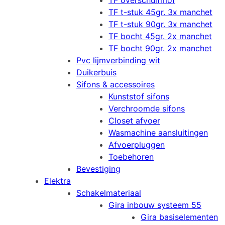
TF overschuifmof
TF t-stuk 45gr. 3x manchet
TF t-stuk 90gr. 3x manchet
TF bocht 45gr. 2x manchet
TF bocht 90gr. 2x manchet
Pvc lijmverbinding wit
Duikerbuis
Sifons & accessoires
Kunststof sifons
Verchroomde sifons
Closet afvoer
Wasmachine aansluitingen
Afvoerpluggen
Toebehoren
Bevestiging
Elektra
Schakelmateriaal
Gira inbouw systeem 55
Gira basiselementen