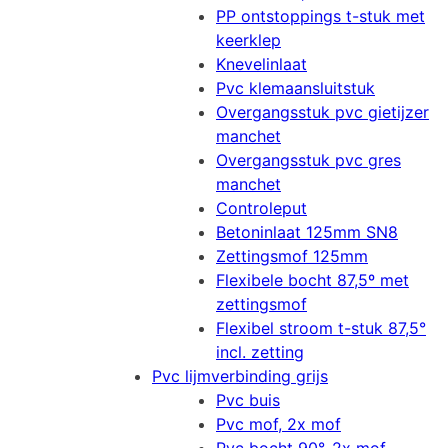
PP ontstoppings t-stuk met
keerklep
Knevelinlaat
Pvc klemaansluitstuk
Overgangsstuk pvc gietijzer
manchet
Overgangsstuk pvc gres
manchet
Controleput
Betoninlaat 125mm SN8
Zettingsmof 125mm
Flexibele bocht 87,5º met
zettingsmof
Flexibel stroom t-stuk 87,5°
incl. zetting
Pvc lijmverbinding grijs
Pvc buis
Pvc mof, 2x mof