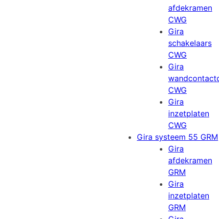
afdekramen
CWG
Gira
schakelaars
CWG
Gira
wandcontact
CWG
Gira
inzetplaten
CWG
Gira systeem 55 GRM
Gira
afdekramen
GRM
Gira
inzetplaten
GRM