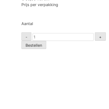
Prijs per verpakking
Aantal
Zadel
-
+
42mm
Bestellen
(1
1/4")
verzinkt
p/50st.
aantal